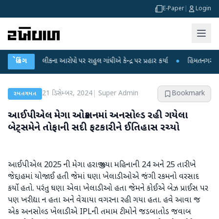
E-Paper
|
Login
ીક્ષા લીકના આરોપો પર રાહુલ ગાંધીએ કેન્દ્ર પર પ્રહાર કર્યા
બ્રેકિંગ
●
હિંમતનગરમાં રહસ્યમ
21 ડિસેમ્બર, 2024
|
Super Admin
Bookmark
રમતગમત
આઈપીએલ મેગા ઓક્શનમાં અનસોલ્ડ રહી ગયેલા
બેટ્સમેને તોફાની સદી ફટકારીને ઈતિહાસ રચ્યો
આઈપીએલ 2025 ની મેગા હરાજી ગયા મહિનાની 24 અને 25 તારીખે
જેદ્દાહમાં યોજાઈ હતી જેમાં ઘણા ખેલાડીઓએ જંગી રકમનો વરસાદ
કર્યો હતો. પરંતુ ઘણા એવા ખેલાડીઓ હતા જેમને કોઈએ બેઝ પ્રાઈસ પર
પણ ખરીદ્યા ન હતા અને વેચાયા વગરના રહી ગયા હતા. હવે આવા જ
એક અનસોલ્ડ ખેલાડીએ IPLની તમામ ટીમોને જડબાતોડ જવાબ