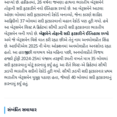
આપ્યો છે. હકીકતમાં, 26 વર્ષના જમણા હાથના ભારતીય બેટ્સમેને
તોફાની સદી ફટકારીને નવો ઈતિહાસ રચ્યો છે. આ બેટ્સમેને આટલા
ઓછા બોલમાં સદી ફટકારવાનો રેકોર્ડ બનાવ્યો, જેના કારણે શાહિદ
આફ્રિદીનો 37 બોલમાં સદી ફટકારવાનો મહાન રેકોર્ડ પણ તૂટી ગયો. હવે
આ બેટ્સમેન લિસ્ટ A ક્રિકેટમાં સૌથી ઝડપી સદી ફટકારનાર ભારતીય
બેટ્સમેન બની ગયો છે.
બેટ્સમેને તોફાની સદી ફટકારીને ઈતિહાસ રચ્યો
અમે જે બેટ્સમેન વિશે વાત કરી રહ્યા છીએ તેનું નામ અનમોલપ્રીત સિંહ
છે. આઈપીએલ 2025 ની મેગા ઓક્શનમાં અનમોલપ્રીત અનસોલ્ડ રહ્યા
હતો. આ હરાજી પછી લગભગ એક મહિના પછી, અનમોલપ્રીતે વિજય
હજારે ટ્રોફી 2024-25માં પંજાબ તરફથી રમતી વખતે માત્ર 35 બોલમાં
સદી ફટકારવાનું મોટું કારનામું કર્યું હતું. આ રીતે લિસ્ટ-એ ક્રિકેટમાં સૌથી
ઝડપી ભારતીય સદીનો રેકોર્ડ તુટી ગયો. સૌથી ઝડપી સદી ફટકારનાર પ્રથમ
ભારતીય બેટ્સમેન યુસુફ પઠાણ હતા, જેમણે 40 બોલમાં સદી ફટકારવાનું
કારનામું કર્યું હતું.
સંબંધિત સમાચાર