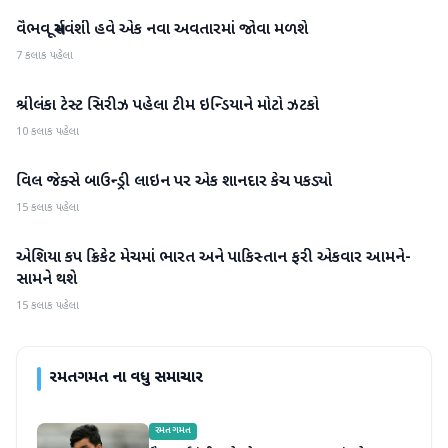
વૈભવ સૂર્યવંશી હવે એક નવા અવતારમાં જોવા મળશે
રમતગમત
7 કલાક પહેલા
શ્રીલંકા ટેસ્ટ સિરીઝ પહેલા ટીમ ઇન્ડિયાને મોટો ઝટકો
રમતગમત
10 કલાક પહેલા
વિલ જેક્સે બાઉન્ડ્રી લાઇન પર એક શાનદાર કેચ પકડ્યો
રમતગમત
15 કલાક પહેલા
એશિયા કપ ક્રિકેટ મેચમાં ભારત અને પાકિસ્તાન ફરી એકવાર આમને-
રમતગમત
સામને થશે
15 કલાક પહેલા
રમતગમત
ના વધુ સમાચાર
રમતગમત