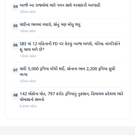
આજે આ રાજ્યોમાં ભારે પવન સાથે વરસાદની આગાહી
04
3 દિવસ પહેલા
ચાંદીના ભાવમાં વધારો, સોનું પણ મોંઘુ થયું
05
3 દિવસ પહેલા
SBI માં 12 મહિનાની FD પર કેટલું વ્યાજ મળશે, વરિષ્ઠ નાગરિકોને
06
શું લાભ મળે છે?
1 દિવસ પહેલા
ચાંદી 5,000 રૂપિયા મોંઘી થઈ, સોનાના ભાવ 2,200 રૂપિયા સુધી
07
વધ્યા
2 દિવસ પહેલા
142 લોકોના મોત, 797 કરોડ રૂપિયાનું નુકસાન, હિમાચલ પ્રદેશમાં ભારે
08
ચોમાસાનો સામનો
8 કલાક પહેલા