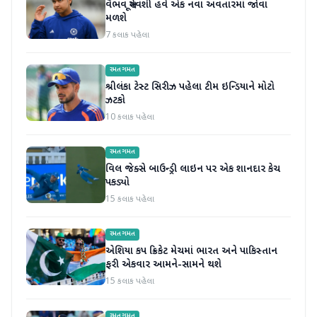
વૈભવ સૂર્યવંશી હવે એક નવા અવતારમાં જોવા
મળશે
7 કલાક પહેલા
રમતગમત
શ્રીલંકા ટેસ્ટ સિરીઝ પહેલા ટીમ ઇન્ડિયાને મોટો
ઝટકો
10 કલાક પહેલા
રમતગમત
વિલ જેક્સે બાઉન્ડ્રી લાઇન પર એક શાનદાર કેચ
પકડ્યો
15 કલાક પહેલા
રમતગમત
એશિયા કપ ક્રિકેટ મેચમાં ભારત અને પાકિસ્તાન
ફરી એકવાર આમને-સામને થશે
15 કલાક પહેલા
રમતગમત