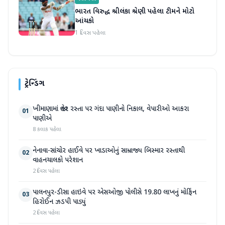
ભારત વિરુદ્ધ શ્રીલંકા શ્રેણી પહેલા ટીમને મોટો
આંચકો
1 દિવસ પહેલા
ટ્રેન્ડિંગ
ખીમાણામાં જાહેર રસ્તા પર ગંદા પાણીનો નિકાલ, વેપારીઓ આકરા
01
પાણીએ
8 કલાક પહેલા
નેનાવા-સાંચોર હાઈવે પર ખાડાઓનું સામ્રાજ્ય બિસ્માર રસ્તાથી
02
વાહનચાલકો પરેશાન
2 દિવસ પહેલા
પાલનપુર-ડીસા હાઇવે પર એસઓજી પોલીસે 19.80 લાખનું મોર્ફિન
03
હિરોઈન ઝડપી પાડ્યું
2 દિવસ પહેલા