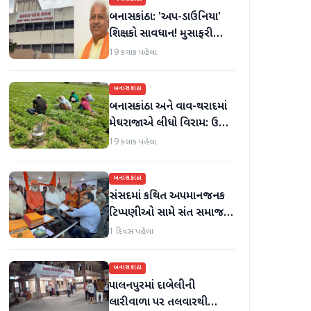
બનાસકાંઠા: 'અપ-ડાઉનિયા'
શિક્ષકો સાવધાન! મુસાફરી
કરતા શિક્ષકો સામે તવાઈ હાથ
19 કલાક પહેલા
ધરાશે
બનાસકાંઠા
બનાસકાંઠા અને વાવ-થરાદમાં
મેઘરાજાએ લીધો વિરામ: ઉઘાડ
નીકળતાં ખેડૂતોમાં આનંદનો
19 કલાક પહેલા
માહોલ
બનાસકાંઠા
સંસદમાં કથિત અપમાનજનક
ટિપ્પણીઓ સામે સંત સમાજમાં
રોષ: પાલનપુરમાં VHP સાથે
1 દિવસ પહેલા
મળીને અધિક કલેક્ટરને
આવેદનપત્ર આપ્યું
બનાસકાંઠા
પાલનપુરમાં દાબેલીની
લારીવાળા પર તલવારથી