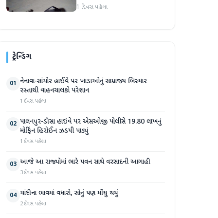
હુમલો: બે ઈજાગ્રસ્ત, આરોપી
1 દિવસ પહેલા
સામે કડક કાર્યવાહીની માંગ
ટ્રેન્ડિંગ
નેનાવા-સાંચોર હાઈવે પર ખાડાઓનું સામ્રાજ્ય બિસ્માર
01
રસ્તાથી વાહનચાલકો પરેશાન
1 દિવસ પહેલા
પાલનપુર-ડીસા હાઇવે પર એસઓજી પોલીસે 19.80 લાખનું
02
મોર્ફિન હિરોઈન ઝડપી પાડ્યું
1 દિવસ પહેલા
આજે આ રાજ્યોમાં ભારે પવન સાથે વરસાદની આગાહી
03
3 દિવસ પહેલા
ચાંદીના ભાવમાં વધારો, સોનું પણ મોંઘુ થયું
04
2 દિવસ પહેલા