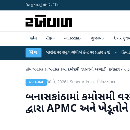
ઉત્તર ગુજરાતનું લોકપ્રિય દૈનિક
હોમ
રાષ્ટ્રીય
આંતરરાષ્ટ્રીય
ગુજરાત
ઉત્તર ગુજ
્ષા લીકના આરોપો પર રાહુલ ગાંધીએ કેન્દ્ર પર પ્રહાર કર્યા
બ્રેકિંગ
●
હિંમતનગરમાં રહસ્યમય 
હોમ
/
બનાસકાંઠા
/
બનાસકાંઠામાં કમોસમી વરસાદની આગાહી, કલેક્ટર તંત્ર દ્
30 મે, 2026
|
Super Admin
1
મિનિટ વાંચન
બનાસકાંઠા
બનાસકાંઠામાં કમોસમી વરસ
દ્વારા APMC અને ખેડૂતોને