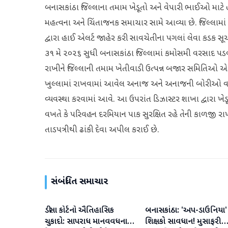
બનાસકાંઠા જિલ્લાના તમામ ખેડૂતો અને વેપારી ભાઈઓ માટે
મહત્વના અને ચિંતાજનક સમાચાર સામે આવ્યા છે. જિલ્લામા
દ્વારા હાઈ એલર્ટ જાહેર કરી સાવચેતીના પગલાં લેવા કડક 
૩૧ મે ૨૦૨૬ સુધી બનાસકાંઠા જિલ્લામાં કમોસમી વરસાદ પડવા
રાખીને જિલ્લાની તમામ ખેતીવાડી ઉત્પન્ન બજાર સમિતિઓ એટલે 
ખુલ્લામાં રાખવામાં આવેલ અનાજ અને અનાજની બોરીઓ વરસ
વ્યવસ્થા કરવામાં આવે. આ ઉપરાંત ડિઝાસ્ટર શાખા દ્વારા ખે
વખતે કે પરિવહન દરમિયાન પાક સુરક્ષિત રહે તેની કાળજી રાખે
તાડપત્રીથી ઢાંકી દેવા અપીલ કરાઈ છે.
સંબંધિત સમાચાર
ડીસા કોર્ટનો ઐતિહાસિક
બનાસકાંઠા: 'અપ-ડાઉનિયા'
બનાસકાંઠા
બનાસકાંઠા
ચુકાદો: સાપરાધ માનવવધના
શિક્ષકો સાવધાન! મુસાફરી