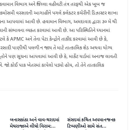
 હવામાન વિભાગ અને જિલ્લા વહીવટી તંત્ર તરફથી એક ખૂબ જ
ં કમોસમી વરસાદની આગાહીને પગલે કલેક્ટર કચેરીની ડિઝાસ્ટર શાખા
સૂચના આપવામાં આવી છે. હવામાન વિભાગ, અમદાવાદ દ્વારા ૩૦ મે થી
ની સંભાવના વ્યક્ત કરવામાં આવી છે. આ પરિસ્થિતિને ધ્યાનમાં
કે APMC અને તેના પેટા કેન્દ્રોને તાકીદ કરવામાં આવી છે કે,
ાદી પાણીથી પલળી ન જાય તે માટે તાત્કાલિક શેડ અથવા યોગ્ય
ડૂતોને પણ સૂચના આપવામાં આવી છે કે, માર્કેટ યાર્ડમાં અનાજ લાવતી
. જો કોઈ પાક ખેતરમાં કાપેલો પડ્યો હોય, તો તેને તાત્કાલિક
બનાસકાંઠા અને વાવ-થરાદમાં
સંસદમાં કથિત અપમાનજનક
બનાસકાંઠા
બનાસકાંઠા
મેઘરાજાએ લીધો વિરામ:
ટિપ્પણીઓ સામે સંત