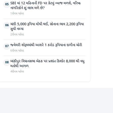
SBI માં 12 મહિનાની FD પર કેટલું વ્યાજ મળશે, વરિષ્ઠ
05
નાગરિકોને શું લાભ મળે છે?
1 દિવસ પહેલા
ચાંદી 5,000 રૂપિયા મોંઘી થઈ, સોનાના ભાવ 2,200 રૂપિયા
06
સુધી વધ્યા
2 દિવસ પહેલા
જ્વેલરી શોરૂમમાંથી આશરે 1 કરોડ રૂપિયાના દાગીના ચોરી
07
6 દિવસ પહેલા
બાંકીપુર વિધાનસભા બેઠક પર પ્રશાંત કિશોર 8,000 થી વધુ
08
મતોથી આગળ
4 દિવસ પહેલા