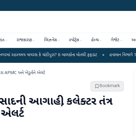
રાત
રાજકારણ
બિઝનેસ
સ્પોર્ટ્સ
હેલ્થ
ગેજેટ
અન
વાયરસ કે ચાંદીપુરા? 6 બાળકોના મોતથી ફફડાટ
●
હવામાન વિભાગે 18 રાજ્યો માટે ભ
વારા APMC અને ખેડૂતોને એલર્ટ
Bookmark
ાદની આગાહી, કલેક્ટર તંત્ર
 એલર્ટ