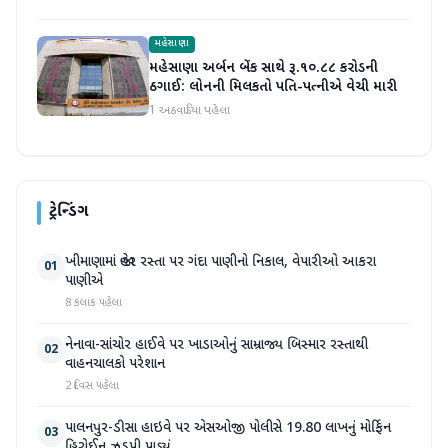
મહેસાણા
મહેસાણા અર્બન બેંક સાથે રૂ.૧૦.૮૮ કરોડની
ઠગાઈ: લોનની મિલકતો પતિ-પત્નીએ વેચી મારી
1 અઠવાડિયા પહેલા
ટ્રેન્ડિંગ
ખીમાણામાં જાહેર રસ્તા પર ગંદા પાણીનો નિકાલ, વેપારીઓ આકરા
01
પાણીએ
8 કલાક પહેલા
નેનાવા-સાંચોર હાઈવે પર ખાડાઓનું સામ્રાજ્ય બિસ્માર રસ્તાથી
02
વાહનચાલકો પરેશાન
2 દિવસ પહેલા
પાલનપુર-ડીસા હાઇવે પર એસઓજી પોલીસે 19.80 લાખનું મોર્ફિન
03
હિરોઈન ઝડપી પાડ્યું