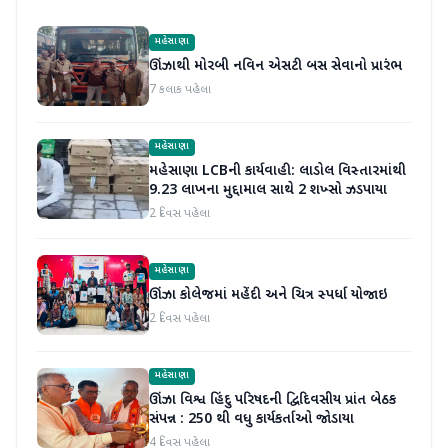
મહેસાણા
ઊંઝાથી મોરબી નવિન એસટી બસ સેવાનો પ્રારંભ
7 કલાક પહેલા
મહેસાણા
મહેસાણા LCBની કાર્યવાહી: લાડોલ વિસ્તારમાંથી
9.23 લાખના મુદ્દામાલ સાથે 2 શખ્સો ઝડપાયા
2 દિવસ પહેલા
મહેસાણા
ઊંઝા કોલેજમાં મહેંદી અને ચિત્ર સ્પર્ધા યોજાઇ
2 દિવસ પહેલા
મહેસાણા
ઊંઝા વિશ્વ હિંદુ પરિષદની દ્વિદિવસીય પ્રાંત બેઠક
સંપન્ન : 250 થી વધુ કાર્યકર્તાઓ જોડાયા
4 દિવસ પહેલા