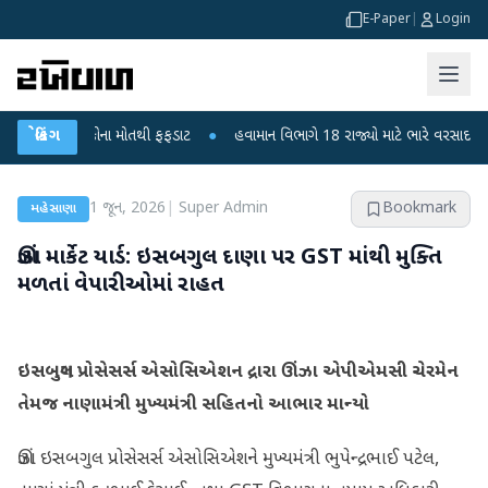
E-Paper
|
Login
 6 બાળકોના મોતથી ફફડાટ
બ્રેકિંગ
●
હવામાન વિભાગે 18 રાજ્યો માટે ભારે વરસાદની ચેતવણી 
1 જૂન, 2026
|
Super Admin
Bookmark
મહેસાણા
ઊંઝા માર્કેટ યાર્ડ: ઇસબગુલ દાણા પર GST માંથી મુક્તિ
મળતાં વેપારીઓમાં રાહત
ઇસબગુલ પ્રોસેસર્સ એસોસિએશન દ્રારા ઊંઝા એપીએમસી ચેરમેન
તેમજ નાણામંત્રી મુખ્યમંત્રી સહિતનો આભાર માન્યો
ઊંઝા ઇસબગુલ પ્રોસેસર્સ એસોસિએશને મુખ્યમંત્રી ભુપેન્દ્રભાઈ પટેલ,