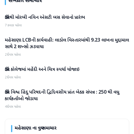
સંબંધિત સમાચાર
ઊંઝાથી મોરબી નવિન એસટી બસ સેવાનો પ્રારંભ
મહેસાણા
7 કલાક પહેલા
મહેસાણા LCBની કાર્યવાહી: લાડોલ વિસ્તારમાંથી 9.23 લાખના મુદ્દામાલ
મહેસાણા
સાથે 2 શખ્સો ઝડપાયા
2 દિવસ પહેલા
ઊંઝા કોલેજમાં મહેંદી અને ચિત્ર સ્પર્ધા યોજાઇ
મહેસાણા
2 દિવસ પહેલા
ઊંઝા વિશ્વ હિંદુ પરિષદની દ્વિદિવસીય પ્રાંત બેઠક સંપન્ન : 250 થી વધુ
મહેસાણા
કાર્યકર્તાઓ જોડાયા
4 દિવસ પહેલા
મહેસાણા
ના વધુ સમાચાર