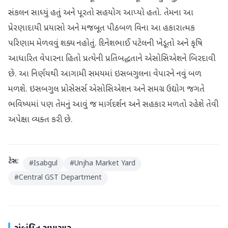
સંકલન સાધ્યું હતું અને પૂરતો સહયોગ આપ્યો હતો. તેમના આ
પ્રેરણાદાયી પ્રયાસો અને મજબૂત પીઠબળ વિના આ હકારાત્મક
પરિણામ મેળવવું શક્ય નહોતું. દિનેશભાઈ પટેલની ખેડૂતો અને કૃષિ
આધારિત વેપારના હિતો પ્રત્યેની પ્રતિબદ્ધતાને એસોસિએશને બિરદાવી
છે. આ નિર્ણયથી આગામી સમયમાં ઇસબગુલના વેપારને નવું બળ
મળશે. ઇસબગુલ પ્રોસેસર્સ એસોસિએશન અને સમગ્ર ઉદ્યોગ જગતે
ભવિષ્યમાં પણ તેમનું આવું જ માર્ગદર્શન અને સહકાર મળતો રહેશે તેવી
અપેક્ષા વ્યક્ત કરી છે.
ટેગ્સ:
#
Isabgul
#
Unjha Market Yard
#
Central GST Department