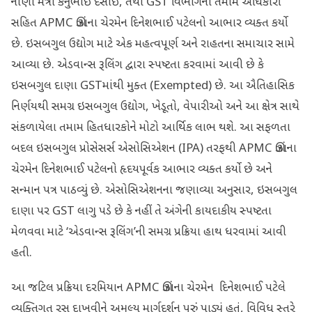
નાણાં મંત્રી કનુભાઈ દેસાઈ, તથા GST વિભાગના તમામ અધિકારી
સહિત APMC ઊંઝાના ચેરમેન દિનેશભાઈ પટેલનો આભાર વ્યક્ત કર્યો
છે. ઇસબગુલ ઉદ્યોગ માટે એક મહત્વપૂર્ણ અને રાહતના સમાચાર સામે
આવ્યા છે. એડવાન્સ રૂલિંગ દ્વારા સ્પષ્ટતા કરવામાં આવી છે કે
ઇસબગુલ દાણા GSTમાંથી મુક્ત (Exempted) છે. આ ઐતિહાસિક
નિર્ણયથી સમગ્ર ઇસબગુલ ઉદ્યોગ, ખેડૂતો, વેપારીઓ અને આ ક્ષેત્ર સાથે
સંકળાયેલા તમામ હિતધારકોને મોટો આર્થિક લાભ થશે. આ સફળતા
બદલ ઇસબગુલ પ્રોસેસર્સ એસોસિએશન (IPA) તરફથી APMC ઊંઝાના
ચેરમેન દિનેશભાઈ પટેલનો હૃદયપૂર્વક આભાર વ્યક્ત કર્યો છે અને
સન્માન પત્ર પાઠવ્યું છે. એસોસિએશનના જણાવ્યા અનુસાર, ઇસબગુલ
દાણા પર GST લાગુ પડે છે કે નહીં તે અંગેની કાયદાકીય સ્પષ્ટતા
મેળવવા માટે ‘એડવાન્સ રૂલિંગ’ની સમગ્ર પ્રક્રિયા હાથ ધરવામાં આવી
હતી.
આ જટિલ પ્રક્રિયા દરમિયાન APMC ઊંઝાના ચેરમેન દિનેશભાઈ પટેલે
વ્યક્તિગત રસ દાખવીને અમૂલ્ય માર્ગદર્શન પૂરું પાડ્યું હતું, વિવિધ સ્તરે