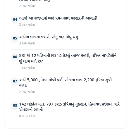
2 દિવસ પહેલા
આજે આ રાજ્યોમાં ભારે પવન સાથે વરસાદની આગાહી
04
3 દિવસ પહેલા
ચાંદીના ભાવમાં વધારો, સોનું પણ મોંઘુ થયું
05
3 દિવસ પહેલા
SBI માં 12 મહિનાની FD પર કેટલું વ્યાજ મળશે, વરિષ્ઠ નાગરિકોને
06
શું લાભ મળે છે?
1 દિવસ પહેલા
ચાંદી 5,000 રૂપિયા મોંઘી થઈ, સોનાના ભાવ 2,200 રૂપિયા સુધી
07
વધ્યા
2 દિવસ પહેલા
142 લોકોના મોત, 797 કરોડ રૂપિયાનું નુકસાન, હિમાચલ પ્રદેશમાં ભારે
08
ચોમાસાનો સામનો
8 કલાક પહેલા