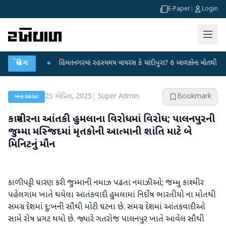
E-Paper
|
Login
કર્યા
બ્રેકિંગ
●
હિંમતનગરમાં રહસ્યમય વાયરસ કે ચાંદીપુરા? 6 બાળકોના મોતથી ફફડાટ
●
25 એપ્રિલ, 2025
|
Super Admin
Bookmark
બનાસકાંઠા
કાશ્મીરના આંતકી હુમલાના વિરોધમાં વિરોધ; પાલનપુરની
જુમ્મા મસ્જિદમાં મૃતકોની આત્માની શાંતિ માટે બે
મિનિટનું મૌન
કાળી પટ્ટી ધારણ કરી જુમ્માની નમાઝ પઢતા નમાઝીઓ; જમ્મુ કાશ્મીર
પહેલગામ ખાતે થયેલા આતંકવાદી હુમલામાં નિર્દોષ ભારતીયો ના મોતથી
સમગ્ર દેશમાં દુઃખની સૌથી મોટી ઘટના છે. સમગ્ર દેશમાં આંતકવાદીઓ
સામે રોષ પ્રગટ થયો છે. જ્યારે ગતરોજ પાલનપુર ખાતે આવેલ સૌથી