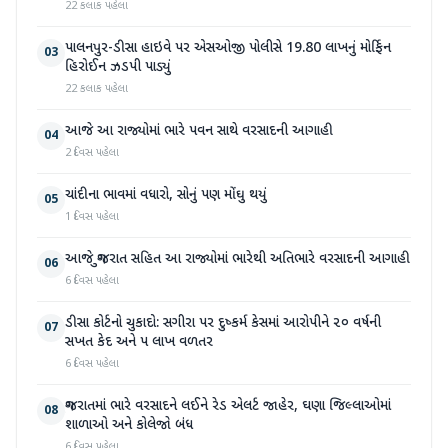
22 કલાક પહેલા
પાલનપુર-ડીસા હાઇવે પર એસઓજી પોલીસે 19.80 લાખનું મોર્ફિન
03
હિરોઈન ઝડપી પાડ્યું
22 કલાક પહેલા
આજે આ રાજ્યોમાં ભારે પવન સાથે વરસાદની આગાહી
04
2 દિવસ પહેલા
ચાંદીના ભાવમાં વધારો, સોનું પણ મોંઘુ થયું
05
1 દિવસ પહેલા
આજે ગુજરાત સહિત આ રાજ્યોમાં ભારેથી અતિભારે વરસાદની આગાહી
06
6 દિવસ પહેલા
ડીસા કોર્ટનો ચુકાદો: સગીરા પર દુષ્કર્મ કેસમાં આરોપીને ૨૦ વર્ષની
07
સખત કેદ અને ૫ લાખ વળતર
6 દિવસ પહેલા
ગુજરાતમાં ભારે વરસાદને લઈને રેડ એલર્ટ જાહેર, ઘણા જિલ્લાઓમાં
08
શાળાઓ અને કોલેજો બંધ
6 દિવસ પહેલા