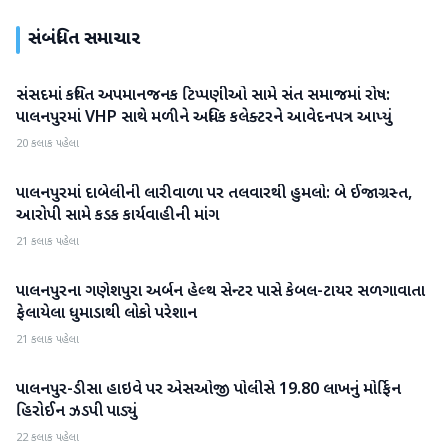
સંબંધિત સમાચાર
સંસદમાં કથિત અપમાનજનક ટિપ્પણીઓ સામે સંત સમાજમાં રોષ:
બનાસકાંઠા
પાલનપુરમાં VHP સાથે મળીને અધિક કલેક્ટરને આવેદનપત્ર આપ્યું
20 કલાક પહેલા
પાલનપુરમાં દાબેલીની લારીવાળા પર તલવારથી હુમલો: બે ઈજાગ્રસ્ત,
બનાસકાંઠા
આરોપી સામે કડક કાર્યવાહીની માંગ
21 કલાક પહેલા
પાલનપુરના ગણેશપુરા અર્બન હેલ્થ સેન્ટર પાસે કેબલ-ટાયર સળગાવાતા
બનાસકાંઠા
ફેલાયેલા ધુમાડાથી લોકો પરેશાન
21 કલાક પહેલા
પાલનપુર-ડીસા હાઇવે પર એસઓજી પોલીસે 19.80 લાખનું મોર્ફિન
બનાસકાંઠા
હિરોઈન ઝડપી પાડ્યું
22 કલાક પહેલા