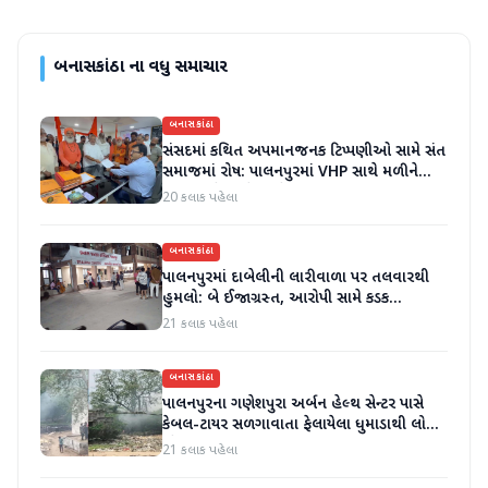
બનાસકાંઠા
ના વધુ સમાચાર
બનાસકાંઠા
સંસદમાં કથિત અપમાનજનક ટિપ્પણીઓ સામે સંત
સમાજમાં રોષ: પાલનપુરમાં VHP સાથે મળીને
અધિક કલેક્ટરને આવેદનપત્ર આપ્યું
20 કલાક પહેલા
બનાસકાંઠા
પાલનપુરમાં દાબેલીની લારીવાળા પર તલવારથી
હુમલો: બે ઈજાગ્રસ્ત, આરોપી સામે કડક
કાર્યવાહીની માંગ
21 કલાક પહેલા
બનાસકાંઠા
પાલનપુરના ગણેશપુરા અર્બન હેલ્થ સેન્ટર પાસે
કેબલ-ટાયર સળગાવાતા ફેલાયેલા ધુમાડાથી લોકો
પરેશાન
21 કલાક પહેલા