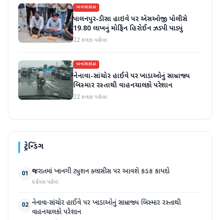
બનાસકાંઠા
પાલનપુર-ડીસા હાઇવે પર એસઓજી પોલીસે
19.80 લાખનું મોર્ફિન હિરોઈન ઝડપી પાડ્યું
22 કલાક પહેલા
બનાસકાંઠા
નેનાવા-સાંચોર હાઈવે પર ખાડાઓનું સામ્રાજ્ય
બિસ્માર રસ્તાથી વાહનચાલકો પરેશાન
22 કલાક પહેલા
ટ્રેન્ડિંગ
ગુજરાતમાં ખાનગી ટ્યુશન ક્લાસીસ પર આવશે કડક કાયદો
01
6 દિવસ પહેલા
નેનાવા-સાંચોર હાઈવે પર ખાડાઓનું સામ્રાજ્ય બિસ્માર રસ્તાથી
02
વાહનચાલકો પરેશાન