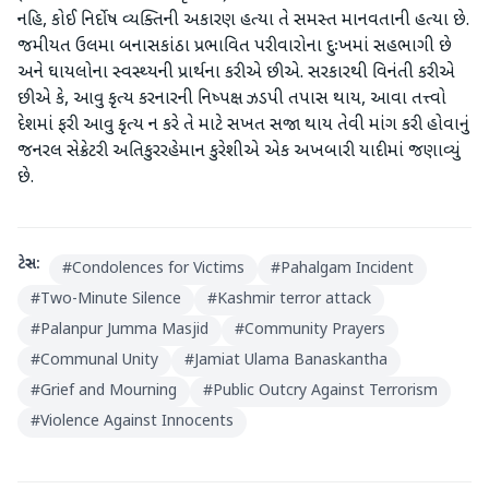
નહિ, કોઈ નિર્દોષ વ્યક્તિની અકારણ હત્યા તે સમસ્ત માનવતાની હત્યા છે.
જમીયત ઉલમા બનાસકાંઠા પ્રભાવિત પરીવારોના દુઃખમાં સહભાગી છે
અને ઘાયલોના સ્વસ્થ્યની પ્રાર્થના કરીએ છીએ. સરકારથી વિનંતી કરીએ
છીએ કે, આવુ કૃત્ય કરનારની નિષ્પક્ષ ઝડપી તપાસ થાય, આવા તત્ત્વો
દેશમાં ફરી આવુ કૃત્ય ન કરે તે માટે સખત સજા થાય તેવી માંગ કરી હોવાનું
જનરલ સેક્રેટરી અતિકુરરહેમાન કુરેશીએ એક અખબારી યાદીમાં જણાવ્યું
છે.
ટેગ્સ:
#
Condolences for Victims
#
Pahalgam Incident
#
Two-Minute Silence
#
Kashmir terror attack
#
Palanpur Jumma Masjid
#
Community Prayers
#
Communal Unity
#
Jamiat Ulama Banaskantha
#
Grief and Mourning
#
Public Outcry Against Terrorism
#
Violence Against Innocents