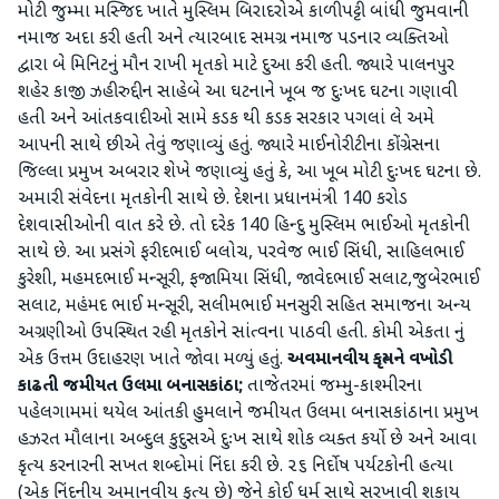
મોટી જુમ્મા મસ્જિદ ખાતે મુસ્લિમ બિરાદરોએ કાળી પટ્ટી બાંધી જુમવાની
નમાજ અદા કરી હતી અને ત્યારબાદ સમગ્ર નમાજ પડનાર વ્યક્તિઓ
દ્વારા બે મિનિટનું મૌન રાખી મૃતકો માટે દુઆ કરી હતી. જ્યારે પાલનપુર
શહેર કાજી ઝહીરુદ્દીન સાહેબે આ ઘટનાને ખૂબ જ દુઃખદ ઘટના ગણાવી
હતી અને આંતકવાદીઓ સામે કડક થી કડક સરકાર પગલાં લે અમે
આપની સાથે છીએ તેવું જણાવ્યું હતું. જ્યારે માઈનોરીટીના કોંગ્રેસના
જિલ્લા પ્રમુખ અબરાર શેખે જણાવ્યું હતું કે, આ ખૂબ મોટી દુઃખદ ઘટના છે.
અમારી સંવેદના મૃતકોની સાથે છે. દેશના પ્રધાનમંત્રી 140 કરોડ
દેશવાસીઓની વાત કરે છે. તો દરેક 140 હિન્દુ મુસ્લિમ ભાઈઓ મૃતકોની
સાથે છે. આ પ્રસંગે ફરીદભાઈ બલોચ, પરવેજ ભાઈ સિંધી, સાહિલભાઈ
કુરેશી, મહમદભાઈ મન્સૂરી, ફજામિયા સિંધી, જાવેદભાઈ સલાટ,જુબેરભાઈ
સલાટ, મહંમદ ભાઈ મન્સૂરી, સલીમભાઈ મનસુરી સહિત સમાજના અન્ય
અગ્રણીઓ ઉપસ્થિત રહી મૃતકોને સાંત્વના પાઠવી હતી. કોમી એકતા નું
એક ઉત્તમ ઉદાહરણ ખાતે જોવા મળ્યું હતું.
અવમાનવીય કૃત્યને વખોડી
કાઢતી જમીયત ઉલમા બનાસકાંઠા;
તાજેતરમાં જમ્મુ-કાશ્મીરના
પહેલગામમાં થયેલ આંતકી હુમલાને જમીયત ઉલમા બનાસકાંઠાના પ્રમુખ
હઝરત મૌલાના અબ્દુલ કુદુસએ દુઃખ સાથે શોક વ્યક્ત કર્યો છે અને આવા
કૃત્ય કરનારની સખત શબ્દોમાં નિંદા કરી છે. ૨૬ નિર્દોષ પર્યટકોની હત્યા
(એક નિંદનીય અમાનવીય કૃત્ય છે) જેને કોઈ ધર્મ સાથે સરખાવી શકાય