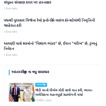
સંયુક્ત સંરક્ષણ કરાર પર હસ્તાક્ષર
1 દિવસ પહેલા
પદ્મશ્રી પુરસ્કાર વિજેતા રેમો ફર્નાન્ડીસે લાઇવ કોન્સર્ટમાંથી નિવૃત્તિની
આંતરરાષ્ટ્રીય
જાહેરાત કરી
1 દિવસ પહેલા
આપણી પાસે શસ્ત્રોનો "વિશાળ ભંડાર" છે, ઈરાન "ગરીબ" છે, ટ્રમ્પનું
આંતરરાષ્ટ્રીય
નિવેદન
1 દિવસ પહેલા
આંતરરાષ્ટ્રીય
ના વધુ સમાચાર
આંતરરાષ્ટ્રીય
જેડી વાન્સે પીએમ મોદી સાથે વાત કરી, ભારત-
અમેરિકાના મહત્વપૂર્ણ સહયોગની ચર્ચા
14 મિનિટ પહેલા