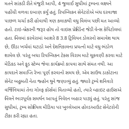
મતને સાંકડી રીતે મંજૂરી આપી, 4 જુલાઈ સુધીમાં ટ્રમ્પના લક્ષ્યને
પહોંચી વળવા દબાણ કર્યું હતું. રિપબ્લિકન સેનેટરોએ બંધ દરવાજા
પાછળ ચર્ચા કરી હોવાથી ત્રણ કલાકથી વધુ વિલંબ પછી મત આવ્યો
હતો. ટાઇ-બ્રેકરની જરૂર હોય તો વાઇસ પ્રેસિડેન્ટ જેડી વેન્સ કેપિટોલમાં
હતા. બિલમાં કરવેરામાં આશરે 8 3.8 ટ્રિલિયન ડોલરનો સમાવેશ થાય
છે, ઊંડા ખર્ચમાં ઘટાડો અને દેશનિકાલના પ્રયત્નો માટે વધુ ભંડોળ
શામેલ છે. પરંતુ બધા રિપબ્લિકન ટેક્સ વિરામ માટે ચૂકવણી કરવા માટે
મેડિકડ અને ફૂડ સ્ટેમ્પ જેવા કાર્યક્રમો કાપવા સાથે સંમત નથી. આ
કાયદાને સમાપ્તિ રેખા પૂર્ણ કરવાનો સમય છે, એમ સાઉથ ડાકોટાના
સેનેટ બહુમતી નેતા જ્હોન થુને જણાવ્યું હતું. જ્યારે ટ્રમ્પે શનિવારે
વર્જિનિયામાં તેના ગોલ્ફ કોર્સમાં વિતાવ્યો હતો, ત્યારે વ્હાઇટ હાઉસએ
બિલને ભારપૂર્વક સમર્થન આપતું નિવેદન બહાર પાડ્યું હતું. પરંતુ સાંજ
સુધીમાં, ટ્રમ્પ સોશિયલ મીડિયા પર ખુલ્લેઆમ હોલ્ડઆઉટ સેનેટરોની
ટીકા કરી રહ્યા હતા.