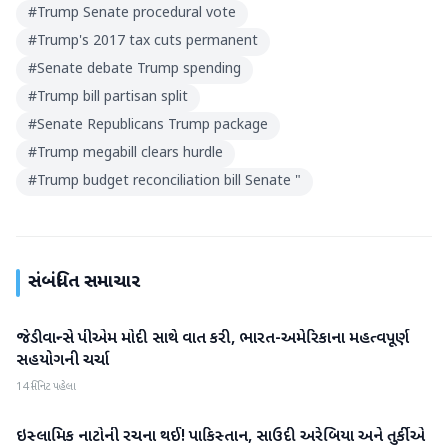
#
Trump Senate procedural vote
#
Trump's 2017 tax cuts permanent
#
Senate debate Trump spending
#
Trump bill partisan split
#
Senate Republicans Trump package
#
Trump megabill clears hurdle
#
Trump budget reconciliation bill Senate "
સંબંધિત સમાચાર
જેડી વાન્સે પીએમ મોદી સાથે વાત કરી, ભારત-અમેરિકાના મહત્વપૂર્ણ
આંતરરાષ્ટ્રીય
સહયોગની ચર્ચા
14 મિનિટ પહેલા
ઇસ્લામિક નાટોની રચના થઈ! પાકિસ્તાન, સાઉદી અરેબિયા અને તુર્કીએ
આંતરરાષ્ટ્રીય