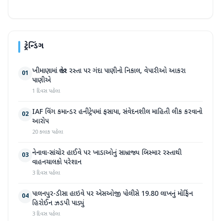
ટ્રેન્ડિંગ
ખીમાણામાં જાહેર રસ્તા પર ગંદા પાણીનો નિકાલ, વેપારીઓ આકરા
01
પાણીએ
1 દિવસ પહેલા
IAF વિંગ કમાન્ડર હનીટ્રેપમાં ફસાયા, સંવેદનશીલ માહિતી લીક કરવાનો
02
આરોપ
20 કલાક પહેલા
નેનાવા-સાંચોર હાઈવે પર ખાડાઓનું સામ્રાજ્ય બિસ્માર રસ્તાથી
03
વાહનચાલકો પરેશાન
3 દિવસ પહેલા
પાલનપુર-ડીસા હાઇવે પર એસઓજી પોલીસે 19.80 લાખનું મોર્ફિન
04
હિરોઈન ઝડપી પાડ્યું
3 દિવસ પહેલા