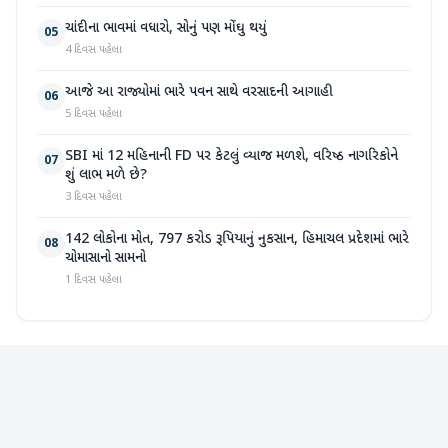
ચાંદીના ભાવમાં વધારો, સોનું પણ મોંઘુ થયું
05
4 દિવસ પહેલા
આજે આ રાજ્યોમાં ભારે પવન સાથે વરસાદની આગાહી
06
5 દિવસ પહેલા
SBI માં 12 મહિનાની FD પર કેટલું વ્યાજ મળશે, વરિષ્ઠ નાગરિકોને
07
શું લાભ મળે છે?
3 દિવસ પહેલા
142 લોકોના મોત, 797 કરોડ રૂપિયાનું નુકસાન, હિમાચલ પ્રદેશમાં ભારે
08
ચોમાસાનો સામનો
1 દિવસ પહેલા