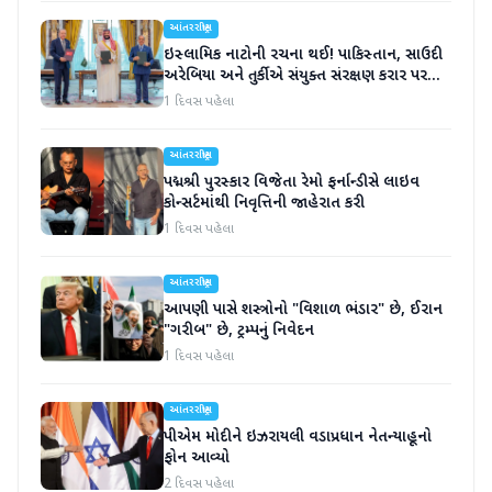
આંતરરાષ્ટ્રીય
ઇસ્લામિક નાટોની રચના થઈ! પાકિસ્તાન, સાઉદી
અરેબિયા અને તુર્કીએ સંયુક્ત સંરક્ષણ કરાર પર
હસ્તાક્ષર
1 દિવસ પહેલા
આંતરરાષ્ટ્રીય
પદ્મશ્રી પુરસ્કાર વિજેતા રેમો ફર્નાન્ડીસે લાઇવ
કોન્સર્ટમાંથી નિવૃત્તિની જાહેરાત કરી
1 દિવસ પહેલા
આંતરરાષ્ટ્રીય
આપણી પાસે શસ્ત્રોનો "વિશાળ ભંડાર" છે, ઈરાન
"ગરીબ" છે, ટ્રમ્પનું નિવેદન
1 દિવસ પહેલા
આંતરરાષ્ટ્રીય
પીએમ મોદીને ઇઝરાયલી વડાપ્રધાન નેતન્યાહૂનો
ફોન આવ્યો
2 દિવસ પહેલા