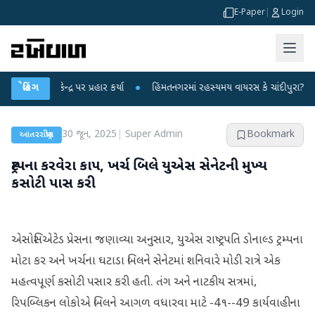
E-Paper
|
Login
કેન્દ્ર પર પ્રહાર કર્યા
બ્રેકિંગ
●
હિંમતનગરમાં રહસ્યમય વાયરસ કે ચાંદીપુરા? 6 બાળકોના 
30 જૂન, 2025
|
Super Admin
Bookmark
આંતરરાષ્ટ્રીય
ટ્રમ્પના કરવેરા કાપ, ખર્ચ બિલે યુએસ સેનેટની મુખ્ય
કસોટી પાસ કરી
એસોસિએટેડ પ્રેસના જણાવ્યા અનુસાર, યુએસ રાષ્ટ્રપતિ ડોનાલ્ડ ટ્રમ્પના
મોટા કર અને ખર્ચના ઘટાડા બિલને સેનેટમાં શનિવારે મોડી રાત્રે એક
મહત્વપૂર્ણ કસોટી પસાર કરી હતી. તંગ અને નાટકીય સત્રમાં,
રિપબ્લિકન લોકોએ બિલને આગળ વધારવા માટે -4૧--49 કાર્યવાહીના