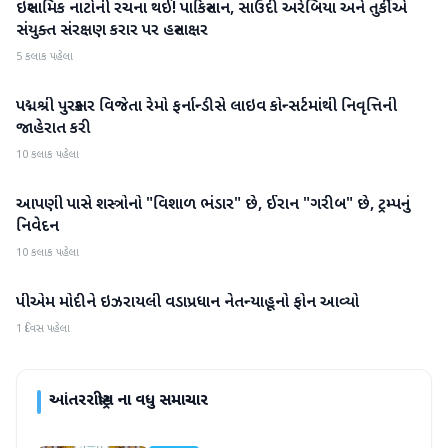
ઇસ્લામિક નાટોની રચના થઈ! પાકિસ્તાન, સાઉદી અરેબિયા અને તુર્કીએ
આંતરરાષ્ટ્રીય
સંયુક્ત સંરક્ષણ કરાર પર હસ્તાક્ષર
5 કલાક પહેલા
પદ્મશ્રી પુરસ્કાર વિજેતા રેમો ફર્નાન્ડીસે લાઇવ કોન્સર્ટમાંથી નિવૃત્તિની
આંતરરાષ્ટ્રીય
જાહેરાત કરી
10 કલાક પહેલા
આપણી પાસે શસ્ત્રોનો "વિશાળ ભંડાર" છે, ઈરાન "ગરીબ" છે, ટ્રમ્પનું
આંતરરાષ્ટ્રીય
નિવેદન
10 કલાક પહેલા
પીએમ મોદીને ઇઝરાયલી વડાપ્રધાન નેતન્યાહૂનો ફોન આવ્યો
આંતરરાષ્ટ્રીય
1 દિવસ પહેલા
આંતરરાષ્ટ્રીય
ના વધુ સમાચાર