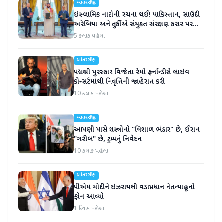
આંતરરાષ્ટ્રીય
ઇસ્લામિક નાટોની રચના થઈ! પાકિસ્તાન, સાઉદી
અરેબિયા અને તુર્કીએ સંયુક્ત સંરક્ષણ કરાર પર
હસ્તાક્ષર
5 કલાક પહેલા
આંતરરાષ્ટ્રીય
પદ્મશ્રી પુરસ્કાર વિજેતા રેમો ફર્નાન્ડીસે લાઇવ
કોન્સર્ટમાંથી નિવૃત્તિની જાહેરાત કરી
10 કલાક પહેલા
આંતરરાષ્ટ્રીય
આપણી પાસે શસ્ત્રોનો "વિશાળ ભંડાર" છે, ઈરાન
"ગરીબ" છે, ટ્રમ્પનું નિવેદન
10 કલાક પહેલા
આંતરરાષ્ટ્રીય
પીએમ મોદીને ઇઝરાયલી વડાપ્રધાન નેતન્યાહૂનો
ફોન આવ્યો
1 દિવસ પહેલા