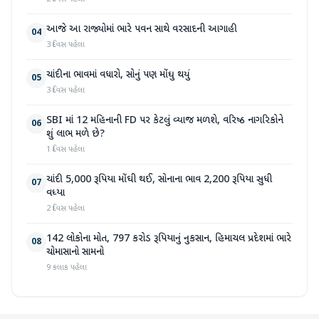
આજે આ રાજ્યોમાં ભારે પવન સાથે વરસાદની આગાહી
04
3 દિવસ પહેલા
ચાંદીના ભાવમાં વધારો, સોનું પણ મોંઘુ થયું
05
3 દિવસ પહેલા
SBI માં 12 મહિનાની FD પર કેટલું વ્યાજ મળશે, વરિષ્ઠ નાગરિકોને
06
શું લાભ મળે છે?
1 દિવસ પહેલા
ચાંદી 5,000 રૂપિયા મોંઘી થઈ, સોનાના ભાવ 2,200 રૂપિયા સુધી
07
વધ્યા
2 દિવસ પહેલા
142 લોકોના મોત, 797 કરોડ રૂપિયાનું નુકસાન, હિમાચલ પ્રદેશમાં ભારે
08
ચોમાસાનો સામનો
9 કલાક પહેલા