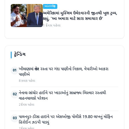
આંતરરાષ્ટ્રીય
અમેરિકામાં મુસ્લિમ ઉમેદવારની જીતથી ખુશ ટ્રમ્પ,
કહ્યું, 'આ અમારા માટે સારા સમાચાર છે'
1 દિવસ પહેલા
ટ્રેન્ડિંગ
ખીમાણામાં જાહેર રસ્તા પર ગંદા પાણીનો નિકાલ, વેપારીઓ આકરા
01
પાણીએ
8 કલાક પહેલા
નેનાવા-સાંચોર હાઈવે પર ખાડાઓનું સામ્રાજ્ય બિસ્માર રસ્તાથી
02
વાહનચાલકો પરેશાન
2 દિવસ પહેલા
પાલનપુર-ડીસા હાઇવે પર એસઓજી પોલીસે 19.80 લાખનું મોર્ફિન
03
હિરોઈન ઝડપી પાડ્યું
2 દિવસ પહેલા