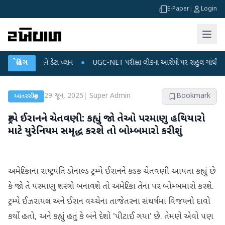
E-Paper
|
Login
ચાર્જ અને ડેટા પ્લાન
બ્રેકિંગ
●
UGC-NET પરીક્ષા લીકના આરોપો પર રાહુલ ગાંધીએ કેન્દ્ર પર પ
29 જૂન, 2025
|
Super Admin
Bookmark
આંતરરાષ્ટ્રીય
ટ્રમ્પે ઈરાનને ચેતવણી: કહ્યું જો તેઓ પરમાણુ હથિયારો
માટે યુરેનિયમ સમૃદ્ધ કરશે તો બોમ્બમારો કરીશું
અમેરિકાના રાષ્ટ્રપતિ ડોનાલ્ડ ટ્રમ્પે ઈરાનને કડક ચેતવણી આપતા કહ્યું છે
કે જો તે પરમાણુ શસ્ત્રો બનાવશે તો અમેરિકા તેના પર બોમ્બમારો કરશે.
ટ્રમ્પે ઈઝરાયલ અને ઈરાન વચ્ચેના તાજેતરના સંઘર્ષમાં વિજયનો દાવો
કર્યો હતો, અને કહ્યું હતું કે બંને દેશો 'પીટાઈ ગયા' છે. તેમણે એવો પણ