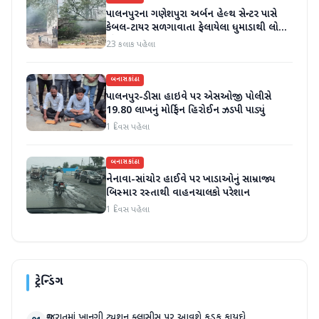
પાલનપુરના ગણેશપુરા અર્બન હેલ્થ સેન્ટર પાસે
કેબલ-ટાયર સળગાવાતા ફેલાયેલા ધુમાડાથી લોકો
પરેશાન
23 કલાક પહેલા
બનાસકાંઠા
પાલનપુર-ડીસા હાઇવે પર એસઓજી પોલીસે
19.80 લાખનું મોર્ફિન હિરોઈન ઝડપી પાડ્યું
1 દિવસ પહેલા
બનાસકાંઠા
નેનાવા-સાંચોર હાઈવે પર ખાડાઓનું સામ્રાજ્ય
બિસ્માર રસ્તાથી વાહનચાલકો પરેશાન
1 દિવસ પહેલા
ટ્રેન્ડિંગ
ગુજરાતમાં ખાનગી ટ્યુશન ક્લાસીસ પર આવશે કડક કાયદો