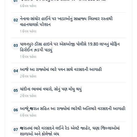
01
6 દિવસ પહેલા
નેનાવા-સાંચોર હાઈવે પર ખાડાઓનું સામ્રાજ્ય બિસ્માર રસ્તાથી
02
વાહનચાલકો પરેશાન
1 દિવસ પહેલા
પાલનપુર-ડીસા હાઇવે પર એસઓજી પોલીસે 19.80 લાખનું મોર્ફિન
03
હિરોઈન ઝડપી પાડ્યું
1 દિવસ પહેલા
આજે આ રાજ્યોમાં ભારે પવન સાથે વરસાદની આગાહી
04
2 દિવસ પહેલા
ચાંદીના ભાવમાં વધારો, સોનું પણ મોંઘુ થયું
05
2 દિવસ પહેલા
આજે ગુજરાત સહિત આ રાજ્યોમાં ભારેથી અતિભારે વરસાદની આગાહી
06
6 દિવસ પહેલા
ગુજરાતમાં ભારે વરસાદને લઈને રેડ એલર્ટ જાહેર, ઘણા જિલ્લાઓમાં
07
શાળાઓ અને કોલેજો બંધ