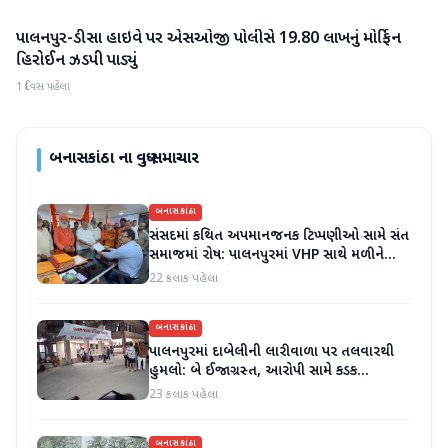
પાલનપુર-ડીસા હાઇવે પર એસઓજી પોલીસે 19.80 લાખનું મોર્ફિન
બનાસકાંઠા
હિરોઈન ઝડપી પાડ્યું
1 દિવસ પહેલા
બનાસકાંઠા
ના વધુ સમાચાર
બનાસકાંઠા
સંસદમાં કથિત અપમાનજનક ટિપ્પણીઓ સામે સંત
સમાજમાં રોષ: પાલનપુરમાં VHP સાથે મળીને
અધિક કલેક્ટરને આવેદનપત્ર આપ્યું
22 કલાક પહેલા
બનાસકાંઠા
પાલનપુરમાં દાબેલીની લારીવાળા પર તલવારથી
હુમલો: બે ઈજાગ્રસ્ત, આરોપી સામે કડક
કાર્યવાહીની માંગ
23 કલાક પહેલા
બનાસકાંઠા