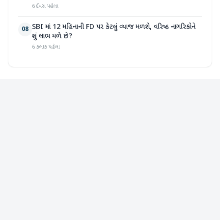
6 દિવસ પહેલા
SBI માં 12 મહિનાની FD પર કેટલું વ્યાજ મળશે, વરિષ્ઠ નાગરિકોને
08
શું લાભ મળે છે?
6 કલાક પહેલા