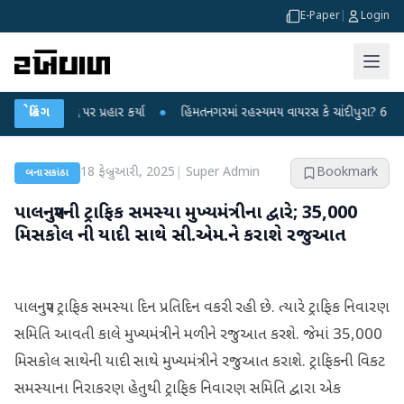
E-Paper
|
Login
ન્દ્ર પર પ્રહાર કર્યા
બ્રેકિંગ
●
હિંમતનગરમાં રહસ્યમય વાયરસ કે ચાંદીપુરા? 6 બાળકોના મ
18 ફેબ્રુઆરી, 2025
|
Super Admin
Bookmark
બનાસકાંઠા
પાલનપુરની ટ્રાફિક સમસ્યા મુખ્યમંત્રીના દ્વારે; 35,000
મિસકોલ ની યાદી સાથે સી.એમ.ને કરાશે રજુઆત
પાલનપુર ટ્રાફિક સમસ્યા દિન પ્રતિદિન વકરી રહી છે. ત્યારે ટ્રાફિક નિવારણ
સમિતિ આવતી કાલે મુખ્યમંત્રીને મળીને રજુઆત કરશે. જેમાં 35,000
મિસકોલ સાથેની યાદી સાથે મુખ્યમંત્રીને રજુઆત કરાશે. ટ્રાફિકની વિકટ
સમસ્યાના નિરાકરણ હેતુથી ટ્રાફિક નિવારણ સમિતિ દ્વારા એક