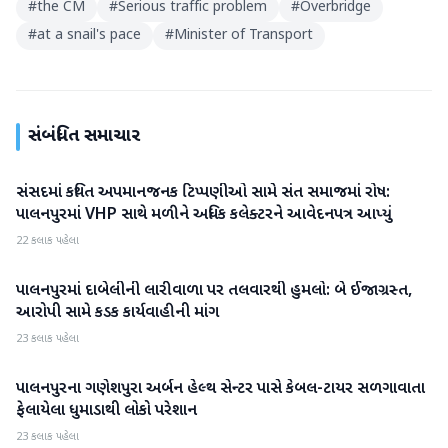
#
the CM
#
Serious traffic problem
#
Overbridge
#
at a snail's pace
#
Minister of Transport
સંબંધિત સમાચાર
સંસદમાં કથિત અપમાનજનક ટિપ્પણીઓ સામે સંત સમાજમાં રોષ:
બનાસકાંઠા
પાલનપુરમાં VHP સાથે મળીને અધિક કલેક્ટરને આવેદનપત્ર આપ્યું
22 કલાક પહેલા
પાલનપુરમાં દાબેલીની લારીવાળા પર તલવારથી હુમલો: બે ઈજાગ્રસ્ત,
બનાસકાંઠા
આરોપી સામે કડક કાર્યવાહીની માંગ
23 કલાક પહેલા
પાલનપુરના ગણેશપુરા અર્બન હેલ્થ સેન્ટર પાસે કેબલ-ટાયર સળગાવાતા
બનાસકાંઠા
ફેલાયેલા ધુમાડાથી લોકો પરેશાન
23 કલાક પહેલા