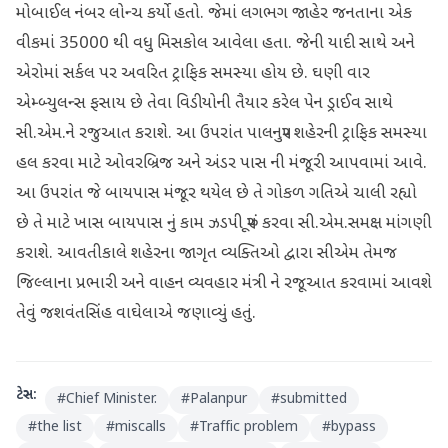
મોબાઈલ નંબર લોન્ચ કર્યો હતો. જેમાં લગભગ જાહેર જનતાના એક
વીકમાં 35000 થી વધુ મિસકોલ આવેલા હતા. જેની યાદી સાથે અને
એરોમાં સર્કલ પર અવરિત ટ્રાફિક સમસ્યા હોય છે. ઘણી વાર
એમ્બ્યુલન્સ ફસાય છે તેવા વિડીયોની તૈયાર કરેલ પેન ડ્રાઈવ સાથે
સી.એમ.ને રજુઆત કરાશે. આ ઉપરાંત પાલનપુર શહેરની ટ્રાફિક સમસ્યા
હલ કરવા માટે ઓવરબ્રિજ અને અંડર પાસ ની મંજૂરી આપવામાં આવે.
આ ઉપરાંત જે બાયપાસ મંજૂર થયેલ છે તે ગોકળ ગતિએ ચાલી રહ્યો
છે તે માટે ખાસ બાયપાસ નું કામ ઝડપી પૂરું કરવા સી.એમ.સમક્ષ માંગણી
કરાશે. આવતીકાલે શહેરના જાગૃત વ્યક્તિઓ દ્વારા સીએમ તેમજ
જિલ્લાના પ્રભારી અને વાહન વ્યવહાર મંત્રી ને રજૂઆત કરવામાં આવશે
તેવું જશવંતસિંહ વાઘેલાએ જણાવ્યું હતું.
ટેગ્સ:
#
Chief Minister.
#
Palanpur
#
submitted
#
the list
#
miscalls
#
Traffic problem
#
bypass