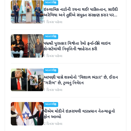
આંતરરાષ્ટ્રીય
ઇસ્લામિક નાટોની રચના થઈ! પાકિસ્તાન, સાઉદી
અરેબિયા અને તુર્કીએ સંયુક્ત સંરક્ષણ કરાર પર
હસ્તાક્ષર
1 દિવસ પહેલા
આંતરરાષ્ટ્રીય
પદ્મશ્રી પુરસ્કાર વિજેતા રેમો ફર્નાન્ડીસે લાઇવ
કોન્સર્ટમાંથી નિવૃત્તિની જાહેરાત કરી
1 દિવસ પહેલા
આંતરરાષ્ટ્રીય
આપણી પાસે શસ્ત્રોનો "વિશાળ ભંડાર" છે, ઈરાન
"ગરીબ" છે, ટ્રમ્પનું નિવેદન
1 દિવસ પહેલા
આંતરરાષ્ટ્રીય
પીએમ મોદીને ઇઝરાયલી વડાપ્રધાન નેતન્યાહૂનો
ફોન આવ્યો
2 દિવસ પહેલા