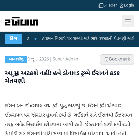
E-Paper
|
Login
થી ફફડાટ
બ્રેકિંગ
●
હવામાન વિભાગે 18 રાજ્યો માટે ભારે વરસાદની ચેતવણી જારી કરી
●
9 જૂન, 2026
|
Super Admin
Bookmark
આંતરરાષ્ટ્રીય
આ યુદ્ધ અટકશે નહીં! હવે ડોનાલ્ડ ટ્રમ્પે ઈરાનને કડક
ચેતવણી
ઈરાન અને ઈઝરાયલ વચ્ચે ફરી યુદ્ધ ભડક્યું છે. ઈરાને ફરી એકવાર
ઈઝરાયલ પર જોરદાર હુમલો કર્યો છે. ગઈકાલે રાત્રે ઈરાનથી ઈઝરાયલ
તરફ અનેક મિસાઈલ છોડવામાં આવી હતી. ઈઝરાયલે દાવો કર્યો હતો
કે મોડી રાત્રે ઈરાનથી મોટી સંખ્યામાં મિસાઈલ છોડવામાં આવી હતી.