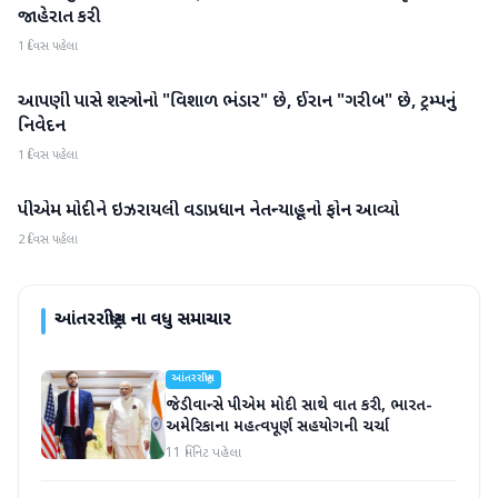
જાહેરાત કરી
1 દિવસ પહેલા
આપણી પાસે શસ્ત્રોનો "વિશાળ ભંડાર" છે, ઈરાન "ગરીબ" છે, ટ્રમ્પનું
આંતરરાષ્ટ્રીય
નિવેદન
1 દિવસ પહેલા
પીએમ મોદીને ઇઝરાયલી વડાપ્રધાન નેતન્યાહૂનો ફોન આવ્યો
આંતરરાષ્ટ્રીય
2 દિવસ પહેલા
આંતરરાષ્ટ્રીય
ના વધુ સમાચાર
આંતરરાષ્ટ્રીય
જેડી વાન્સે પીએમ મોદી સાથે વાત કરી, ભારત-
અમેરિકાના મહત્વપૂર્ણ સહયોગની ચર્ચા
11 મિનિટ પહેલા