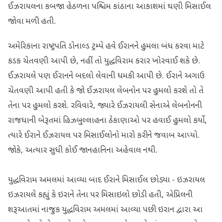
ઈઝરાયલના કબજા હેઠળના પશ્ચિમ કાંઠાના આકાશમાં ઘણી મિસાઈલ
જોવા મળી હતી.
અમેરિકાના રાષ્ટ્રપતિ ડોનાલ્ડ ટ્રમ્પે હવે ઈરાનને હુમલા બંધ કરવા માટે
કડક ચેતવણી આપી છે, નહીં તો યુદ્ધવિરામ કરાર ખોરવાઈ શકે છે.
ઈઝરાયલે પણ ઈરાનને બદલો લેવાની ધમકી આપી છે. ઈરાને અગાઉ
ચેતવણી આપી હતી કે જો ઈઝરાયલ લેબનોન પર હુમલો કરશે તો તે
તેના પર હુમલો કરશે. રવિવારે, જ્યારે ઈઝરાયલી સેનાએ લેબનોનની
રાજધાની બેરૂતમાં હિઝબુલ્લાહના ઠેકાણાઓ પર હવાઈ હુમલો કર્યો,
ત્યારે ઈરાને ઈઝરાયલ પર મિસાઈલોનો મારો કરીને જવાબ આપ્યો.
જોકે, અત્યાર સુધી કોઈ જાનહાનિના અહેવાલ નથી.
યુદ્ધવિરામ અમલમાં આવ્યા બાદ ઈરાને મિસાઈલ છોડ્યા - ઇઝરાયલ
ઇઝરાયલે કહ્યું કે ઇરાને તેના પર મિસાઇલો છોડી હતી, એપ્રિલની
શરૂઆતમાં નાજુક યુદ્ધવિરામ અમલમાં આવ્યા પછી ઇરાન દ્વારા આ