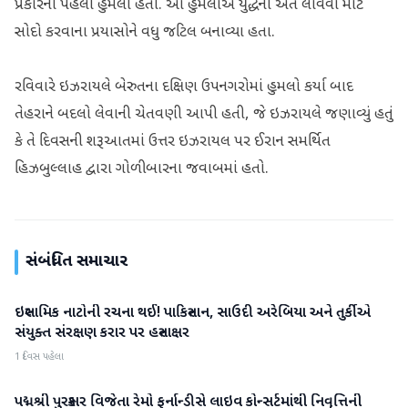
પ્રકારનો પહેલો હુમલો હતો. આ હુમલાએ યુદ્ધનો અંત લાવવા માટે
સોદો કરવાના પ્રયાસોને વધુ જટિલ બનાવ્યા હતા.
રવિવારે ઇઝરાયલે બેરુતના દક્ષિણ ઉપનગરોમાં હુમલો કર્યા બાદ
તેહરાને બદલો લેવાની ચેતવણી આપી હતી, જે ઇઝરાયલે જણાવ્યું હતું
કે તે દિવસની શરૂઆતમાં ઉત્તર ઇઝરાયલ પર ઈરાન સમર્થિત
હિઝબુલ્લાહ દ્વારા ગોળીબારના જવાબમાં હતો.
સંબંધિત સમાચાર
ઇસ્લામિક નાટોની રચના થઈ! પાકિસ્તાન, સાઉદી અરેબિયા અને તુર્કીએ
આંતરરાષ્ટ્રીય
સંયુક્ત સંરક્ષણ કરાર પર હસ્તાક્ષર
1 દિવસ પહેલા
પદ્મશ્રી પુરસ્કાર વિજેતા રેમો ફર્નાન્ડીસે લાઇવ કોન્સર્ટમાંથી નિવૃત્તિની
આંતરરાષ્ટ્રીય