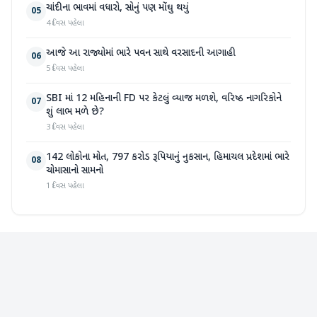
ચાંદીના ભાવમાં વધારો, સોનું પણ મોંઘુ થયું
05
4 દિવસ પહેલા
આજે આ રાજ્યોમાં ભારે પવન સાથે વરસાદની આગાહી
06
5 દિવસ પહેલા
SBI માં 12 મહિનાની FD પર કેટલું વ્યાજ મળશે, વરિષ્ઠ નાગરિકોને
07
શું લાભ મળે છે?
3 દિવસ પહેલા
142 લોકોના મોત, 797 કરોડ રૂપિયાનું નુકસાન, હિમાચલ પ્રદેશમાં ભારે
08
ચોમાસાનો સામનો
1 દિવસ પહેલા