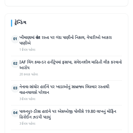
ટ્રેન્ડિંગ
ખીમાણામાં જાહેર રસ્તા પર ગંદા પાણીનો નિકાલ, વેપારીઓ આકરા
01
પાણીએ
1 દિવસ પહેલા
IAF વિંગ કમાન્ડર હનીટ્રેપમાં ફસાયા, સંવેદનશીલ માહિતી લીક કરવાનો
02
આરોપ
20 કલાક પહેલા
નેનાવા-સાંચોર હાઈવે પર ખાડાઓનું સામ્રાજ્ય બિસ્માર રસ્તાથી
03
વાહનચાલકો પરેશાન
3 દિવસ પહેલા
પાલનપુર-ડીસા હાઇવે પર એસઓજી પોલીસે 19.80 લાખનું મોર્ફિન
04
હિરોઈન ઝડપી પાડ્યું
3 દિવસ પહેલા