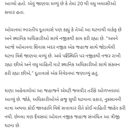
આવ્યો હતો. એવું જાણવા મળ્યું છે કે તેમાં 20 થી વધુ ખલાસીઓ
સવાર હતા.
ઓમાનમાં ભારતીય દૂતાવાસે પણ કહ્યું કે તેઓ આ ઘટનાથી વાકેફ છે
અને સ્થાનિક અધિકારીઓ સાથે નજીકથી કામ કરી રહ્યા છે. "અમને
આજે ઓમાનના શિનાસ બંદર નજીક એક જહાજ સાથે જોડાયેલી
ઘટના વિશે જાણવા મળ્યું છે. અમે પરિસ્થિતિ પર નજીકથી નજર રાખી
રહ્યા છીએ અને વધુ માહિતી માટે સ્થાનિક અધિકારીઓ સાથે સંકલન
કરી રહ્યા છીએ," દૂતાવાસે એક નિવેદનમાં જણાવ્યું હતું.
ઘણા અહેવાલોમાં આ જહાજને એમટી જલવીર તરીકે ઓળખવામાં
આવ્યું છે. જોકે, અધિકારીઓએ હજુ સુધી ઘટનાના પ્રકાર, નુકસાનની
માત્રા અથવા કોઈ જાનહાનિ વિશે સત્તાવાર રીતે કોઈ માહિતી જાહેર કરી
નથી. છેલ્લા ત્રણ દિવસમાં ઓમાન નજીક જહાજ સંબંધિત આ ત્રીજી
ઘટના છે.