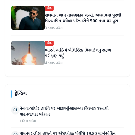
રાષ્ટ્રીય
સલમાન ખાન તારણહાર બન્યો, આસામમાં પૂરથી
વિસ્થાપિત થયેલા પરિવારોને 500 નવા ઘર પૂરા
પાડ્યા
3 કલાક પહેલા
રાષ્ટ્રીય
ભારતે અગ્નિ-4 બેલિસ્ટિક મિસાઇલનું સફળ
પરીક્ષણ કર્યું
4 કલાક પહેલા
ટ્રેન્ડિંગ
નેનાવા-સાંચોર હાઈવે પર ખાડાઓનું સામ્રાજ્ય બિસ્માર રસ્તાથી
01
વાહનચાલકો પરેશાન
1 દિવસ પહેલા
પાલનપુર-ડીસા હાઇવે પર એસઓજી પોલીસે 19.80 લાખનું મોર્ફિન