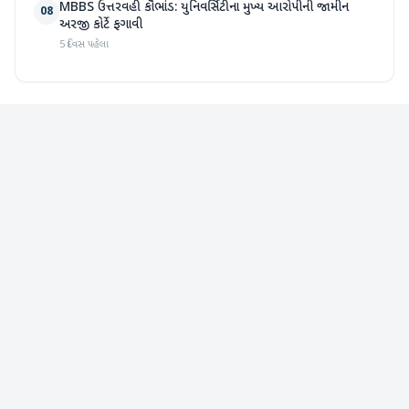
MBBS ઉત્તરવહી કૌભાંડ: યુનિવર્સિટીના મુખ્ય આરોપીની જામીન
08
અરજી કોર્ટે ફગાવી
5 દિવસ પહેલા