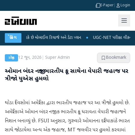
E-Paper
|
Login
ું થઈ શકે છે મોબાઈલ રિચાર્જ અને ડેટા પ્લાન
બ્રેકિંગ
●
UGC-NET પરીક્ષા લીકના આરોપો પર રાહુ
12 જૂન, 2026
|
Super Admin
Bookmark
રાષ્ટ્રીય
ઓમાન બંદર નજીક ભારતીય ક્રૂ સાથેના વેપારી જહાજ પર
ત્રીજો યુએસ હુમલો
થોડા દિવસોમાં અમેરિકા દ્વારા ભારતીય જહાજ પર આ ત્રીજો હુમલો છે.
અમેરિકાએ ઓમાન બંદર નજીક ભારતીય ક્રૂ ધરાવતા વેપારી જહાજને
નિશાન બનાવ્યું છે. FSUI અનુસાર, ગુરુવારે ઓમાનના દરિયાકાંઠે ભારત
સાથે જોડાયેલા અન્ય એક જહાજ, MT જલવીર પર હુમલો કરવામાં