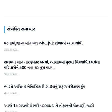
સંબંધિત સમાચાર
પટનામાં યુવકના મોત બાદ અંધાધૂંધી; ટોળાએ આગ ચાંપી
રાષ્ટ્રીય
3 કલાક પહેલા
સલમાન ખાન તારણહાર બન્યો, આસામમાં પૂરથી વિસ્થાપિત થયેલા
રાષ્ટ્રીય
પરિવારોને 500 નવા ઘર પૂરા પાડ્યા
3 કલાક પહેલા
ભારતે અગ્નિ-4 બેલિસ્ટિક મિસાઇલનું સફળ પરીક્ષણ કર્યું
રાષ્ટ્રીય
4 કલાક પહેલા
આજે 15 રાજ્યોમાં ભારે વરસાદ અને તોફાનની ચેતવણી જારી
રાષ્ટ્રીય