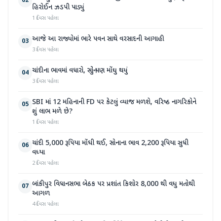
02
હિરોઈન ઝડપી પાડ્યું
1 દિવસ પહેલા
આજે આ રાજ્યોમાં ભારે પવન સાથે વરસાદની આગાહી
03
3 દિવસ પહેલા
ચાંદીના ભાવમાં વધારો, સોનું પણ મોંઘુ થયું
04
3 દિવસ પહેલા
SBI માં 12 મહિનાની FD પર કેટલું વ્યાજ મળશે, વરિષ્ઠ નાગરિકોને
05
શું લાભ મળે છે?
1 દિવસ પહેલા
ચાંદી 5,000 રૂપિયા મોંઘી થઈ, સોનાના ભાવ 2,200 રૂપિયા સુધી
06
વધ્યા
2 દિવસ પહેલા
બાંકીપુર વિધાનસભા બેઠક પર પ્રશાંત કિશોર 8,000 થી વધુ મતોથી
07
આગળ
4 દિવસ પહેલા