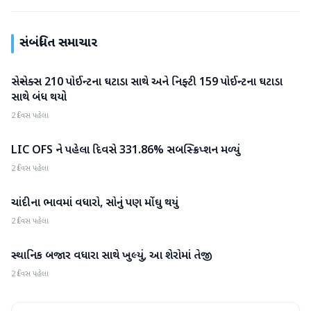
સંબંધિત સમાચાર
સેન્સેક્સ 210 પોઈન્ટના ઘટાડા સાથે અને નિફ્ટી 159 પોઈન્ટના ઘટાડા
બિઝનેસ
સાથે બંધ થયો
2 દિવસ પહેલા
LIC OFS ને પહેલા દિવસે 331.86% સબસ્ક્રિપ્શન મળ્યું
બિઝનેસ
2 દિવસ પહેલા
ચાંદીના ભાવમાં વધારો, સોનું પણ મોંઘુ થયું
બિઝનેસ
2 દિવસ પહેલા
સ્થાનિક બજાર વધારા સાથે ખુલ્યું, આ શેરોમાં તેજી
બિઝનેસ
2 દિવસ પહેલા