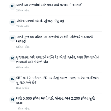
આજે આ રાજ્યોમાં ભારે પવન સાથે વરસાદની આગાહી
03
2 દિવસ પહેલા
ચાંદીના ભાવમાં વધારો, સોનું પણ મોંઘુ થયું
04
2 દિવસ પહેલા
આજે ગુજરાત સહિત આ રાજ્યોમાં ભારેથી અતિભારે વરસાદની
05
આગાહી
6 દિવસ પહેલા
ગુજરાતમાં ભારે વરસાદને લઈને રેડ એલર્ટ જાહેર, ઘણા જિલ્લાઓમાં
06
શાળાઓ અને કોલેજો બંધ
6 દિવસ પહેલા
SBI માં 12 મહિનાની FD પર કેટલું વ્યાજ મળશે, વરિષ્ઠ નાગરિકોને
07
શું લાભ મળે છે?
8 કલાક પહેલા
ચાંદી 5,000 રૂપિયા મોંઘી થઈ, સોનાના ભાવ 2,200 રૂપિયા સુધી
08
વધ્યા
1 દિવસ પહેલા