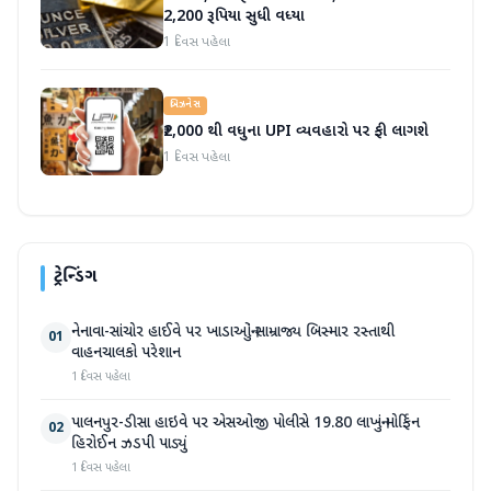
2,200 રૂપિયા સુધી વધ્યા
1 દિવસ પહેલા
બિઝનેસ
₹2,000 થી વધુના UPI વ્યવહારો પર ફી લાગશે
1 દિવસ પહેલા
ટ્રેન્ડિંગ
નેનાવા-સાંચોર હાઈવે પર ખાડાઓનું સામ્રાજ્ય બિસ્માર રસ્તાથી
01
વાહનચાલકો પરેશાન
1 દિવસ પહેલા
પાલનપુર-ડીસા હાઇવે પર એસઓજી પોલીસે 19.80 લાખનું મોર્ફિન
02
હિરોઈન ઝડપી પાડ્યું
1 દિવસ પહેલા