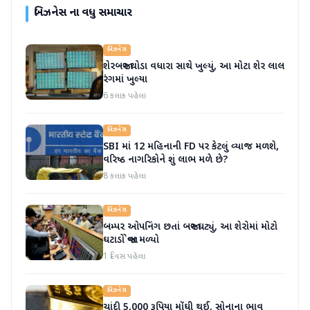
બિઝનેસ
ના વધુ સમાચાર
બિઝનેસ
શેરબજાર થોડા વધારા સાથે ખુલ્યું, આ મોટા શેર લાલ
રંગમાં ખુલ્યા
6 કલાક પહેલા
બિઝનેસ
SBI માં 12 મહિનાની FD પર કેટલું વ્યાજ મળશે,
વરિષ્ઠ નાગરિકોને શું લાભ મળે છે?
8 કલાક પહેલા
બિઝનેસ
બમ્પર ઓપનિંગ છતાં બજાર ઘટ્યું, આ શેરોમાં મોટો
ઘટાડો જોવા મળ્યો
1 દિવસ પહેલા
બિઝનેસ
ચાંદી 5,000 રૂપિયા મોંઘી થઈ, સોનાના ભાવ