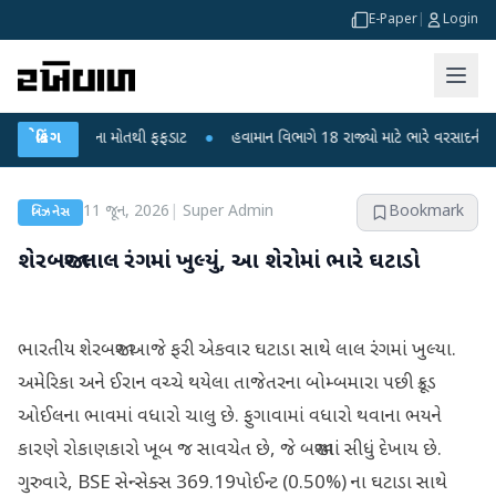
E-Paper
|
Login
 6 બાળકોના મોતથી ફફડાટ
બ્રેકિંગ
●
હવામાન વિભાગે 18 રાજ્યો માટે ભારે વરસાદની ચેતવણી 
11 જૂન, 2026
|
Super Admin
Bookmark
બિઝનેસ
શેરબજાર લાલ રંગમાં ખુલ્યું, આ શેરોમાં ભારે ઘટાડો
ભારતીય શેરબજાર આજે ફરી એકવાર ઘટાડા સાથે લાલ રંગમાં ખુલ્યા.
અમેરિકા અને ઈરાન વચ્ચે થયેલા તાજેતરના બોમ્બમારા પછી ક્રૂડ
ઓઈલના ભાવમાં વધારો ચાલુ છે. ફુગાવામાં વધારો થવાના ભયને
કારણે રોકાણકારો ખૂબ જ સાવચેત છે, જે બજારમાં સીધું દેખાય છે.
ગુરુવારે, BSE સેન્સેક્સ 369.19પોઈન્ટ (0.50%) ના ઘટાડા સાથે