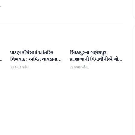
.
પાટણ કોંગ્રેસમાં આંતરિક
સિધ્ધપુરના ગણેશપુરા
પાટણ
પાટણ
વિખવાદ : અમિત ચાવડાના
પ્રા.શાળાની વિધાર્થીનીએ ગોલ્ડ
ી
સમર્થનમાં પત્રકાર પરિષદ યોજી
મેડલ મેળવ્યો
22 કલાક પહેલા
22 કલાક પહેલા