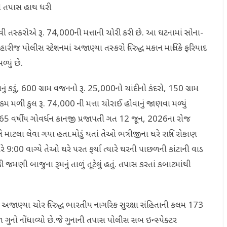
સે તપાસ હાથ ધરી
ી તસ્કરોએ રૂ. 74,000ની મત્તાની ચોરી કરી છે. આ ઘટનામાં સોના-
ારીજ પોલીસ સ્ટેશનમાં અજાણ્યા તસ્કરો વિરુદ્ધ મકાન માલિકે ફરિયાદ
યું છે.
ં કડું, 600 ગ્રામ વજનનો રૂ. 25,000નો ચાંદીનો કંદરો, 150 ગ્રામ
કમ મળી કુલ રૂ. 74,000 ની મત્તા ચોરાઈ હોવાનું જાણવા મળ્યું
 65 વર્ષીય ગોવર્ધન કાનજી પ્રજાપતી ગત 12 જૂન, 2026ના રોજ
 માટલા લેવા ગયા હતા.મોડું થતાં તેઓ ભત્રીજીના ઘરે રાત્રિ રોકાણ
 9:00 વાગ્યે તેઓ ઘરે પરત ફર્યા ત્યારે ઘરની પાછળની કાંટાની વાડ
મણી બાજુના રૂમનું તાળું તૂટેલું હતું. તપાસ કરતાં કબાટમાંથી
અજાણ્યા ચોર વિરુદ્ધ ભારતીય નાગરિક સુરક્ષા સંહિતાની કલમ 173
ો નોંધાવ્યો છે.જે ગુનાની તપાસ પોલીસ સબ ઇન્સ્પેક્ટર