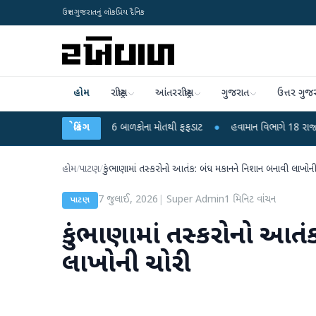
ઉત્તર ગુજરાતનું લોકપ્રિય દૈનિક
હોમ
રાષ્ટ્રીય
આંતરરાષ્ટ્રીય
ગુજરાત
ઉત્તર ગુજ
 કે ચાંદીપુરા? 6 બાળકોના મોતથી ફફડાટ
બ્રેકિંગ
●
હવામાન વિભાગે 18 રાજ્યો માટે ભારે વ
હોમ
/
પાટણ
/
કુંભાણામાં તસ્કરોનો આતંક: બંધ મકાનને નિશાન બનાવી લાખોન
7 જુલાઈ, 2026
|
Super Admin
1
મિનિટ વાંચન
પાટણ
કુંભાણામાં તસ્કરોનો આતં
લાખોની ચોરી