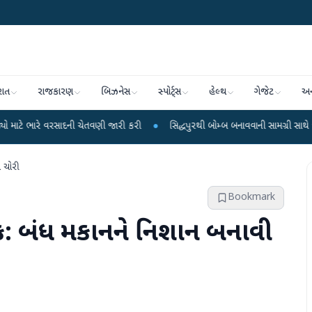
રાત
રાજકારણ
બિઝનેસ
સ્પોર્ટ્સ
હેલ્થ
ગેજેટ
અન
રસાદની ચેતવણી જારી કરી
●
સિદ્ધપુરથી બોમ્બ બનાવવાની સામગ્રી સાથે જૈશના 5 શંકાસ
ી ચોરી
Bookmark
ક: બંધ મકાનને નિશાન બનાવી