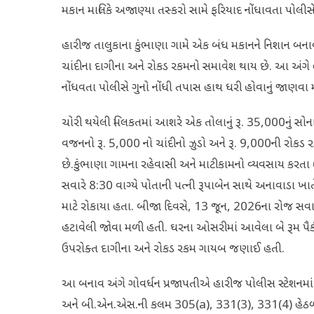
મકાન માલિકે અજાણ્યા તસ્કરો સામે ફરિયાદ નોંધાવતા પોલી
હારીજ તાલુકાના કુંભાણા ગામે એક બંધ મકાનને નિશાન બનાવ
ચાંદીના દાગીના અને રોકડ રકમનો સમાવેશ થાય છે. આ અંગે હ
નોંધવતા પોલીસે ગુનો નોંધી તપાસ હાથ ધરી હોવાનું જાણવા મળ્
ચોરી થયેલી મિલકતમાં આશરે એક તોલાનું રૂ. 35,000નું સોનાનુ
વજનનો રૂ. 5,000 નો ચાંદીનો ઝુડો અને રૂ. 9,000ની રોકડ ર
છે.કુંભાણા ગામના રહેવાસી અને માટીકામનો વ્યવસાય કરતા
સવારે 8:30 વાગ્યે પોતાની પત્ની રૂપાબેન સાથે અનાવાડા ખાતે
માટે રોકાયા હતા. બીજા દિવસે, 13 જૂન, 2026ના રોજ સવારે
હટાવેલી જોવા મળી હતી. ઘરના ઓસરીમાં આવેલા બે રૂમ પૈકી જ
ઉપરોક્ત દાગીના અને રોકડ રકમ ગાયબ જણાઈ હતી.
આ બનાવ અંગે ગોવર્ધન પ્રજાપતીએ હારીજ પોલીસ સ્ટેશનમાં 
અને બી.એન.એસ.ની કલમ 305(a), 331(3), 331(4) હેઠળ ગુન