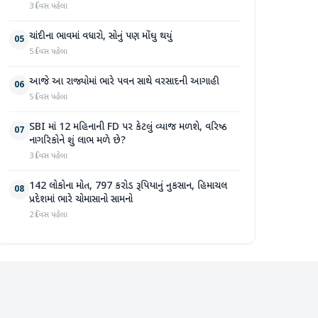
3 દિવસ પહેલા
ચાંદીના ભાવમાં વધારો, સોનું પણ મોંઘુ થયું
05
5 દિવસ પહેલા
આજે આ રાજ્યોમાં ભારે પવન સાથે વરસાદની આગાહી
06
5 દિવસ પહેલા
SBI માં 12 મહિનાની FD પર કેટલું વ્યાજ મળશે, વરિષ્ઠ
07
નાગરિકોને શું લાભ મળે છે?
3 દિવસ પહેલા
142 લોકોના મોત, 797 કરોડ રૂપિયાનું નુકસાન, હિમાચલ
08
પ્રદેશમાં ભારે ચોમાસાનો સામનો
2 દિવસ પહેલા