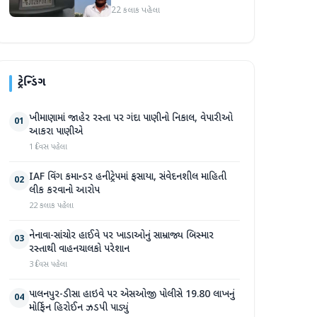
22 કલાક પહેલા
ટ્રેન્ડિંગ
ખીમાણામાં જાહેર રસ્તા પર ગંદા પાણીનો નિકાલ, વેપારીઓ
01
આકરા પાણીએ
1 દિવસ પહેલા
IAF વિંગ કમાન્ડર હનીટ્રેપમાં ફસાયા, સંવેદનશીલ માહિતી
02
લીક કરવાનો આરોપ
22 કલાક પહેલા
નેનાવા-સાંચોર હાઈવે પર ખાડાઓનું સામ્રાજ્ય બિસ્માર
03
રસ્તાથી વાહનચાલકો પરેશાન
3 દિવસ પહેલા
પાલનપુર-ડીસા હાઇવે પર એસઓજી પોલીસે 19.80 લાખનું
04
મોર્ફિન હિરોઈન ઝડપી પાડ્યું