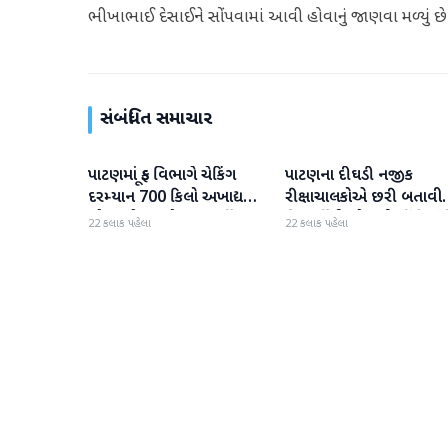
ભીખાભાઈ દેસાઈને સોંપવામાં આવી હોવાનું જાણવા મળ્યું છે
સંબંધિત સમાચાર
પાટણમાં ફૂડ વિભાગે ચેકિંગ
પાટણના દીઘડી નજીક
પાટણ
પાટણ
દરમ્યાન 700 કિલો અખાદ્ય
રીક્ષાચાલકોએ છરી બતાવી
ખોરાકનો જથ્થો નાશ કર્યો
વિદ્યાર્થીની સોનાની વીંટી લૂંટ
22 કલાક પહેલા
22 કલાક પહેલા
લીધી