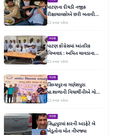
પાટણના દીઘડી નજીક
રીક્ષાચાલકોએ છરી બતાવી
વિદ્યાર્થીની સોનાની વીંટી લૂંટી
22 કલાક પહેલા
લીધી
પાટણ
પાટણ કોંગ્રેસમાં આંતરિક
વિખવાદ : અમિત ચાવડાના
સમર્થનમાં પત્રકાર પરિષદ યોજી
22 કલાક પહેલા
પાટણ
સિધ્ધપુરના ગણેશપુરા
પ્રા.શાળાની વિધાર્થીનીએ ગોલ્ડ
મેડલ મેળવ્યો
22 કલાક પહેલા
પાટણ
સિદ્ધપુરમાં કારની અડફેટે બે
ખેડૂતોના મોત નીપજ્યા