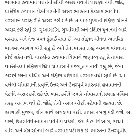
ભારતના હવામાન પર તેની સીધી અસર થવાની ધારણા નથી. જોકે,
પ્રાદેશિક હવામાન પેટર્ન પર તેની અસર ભારતના કેટલાક ભાગોમાં
વરસાદને પરોક્ષ રીતે અસર કરી શકે છે. તાપાહ મુખ્યત્વે દક્ષિણ ચીનને
અસર કરી રહ્યું છે, ગુઆંગડોંગ, ગુઆંગશી અને દક્ષિણ યુનાનમાં ભારે
વરસાદ અને તેજ પવન ફૂંકાઈ રહ્યા છે. આ તોફાન ચીનના આંતરિક
ભાગમાં આગળ વધી રહ્યું છે અને તેના ભારત તરફ આગળ વધવાના
કોઈ સંકેત નથી. થાઇલેન્ડ હવામાન વિભાગે જણાવ્યું હતું કે તાપાહ
થાઇલેન્ડમાં દક્ષિણપશ્ચિમ ચોમાસાને મજબૂત બનાવી રહ્યું છે, જેના
કારણે દેશના પશ્ચિમ અને દક્ષિણ પ્રદેશોમાં વરસાદ વધી રહ્યો છે. આ
વધેલી ચોમાસાની પ્રવૃત્તિ ઉત્તર અને ઉત્તરપૂર્વ ભારતમાં હવામાનની
પેટર્નને અસર કરી શકે છે, ખાસ કરીને જ્યારે ચોમાસાનો પ્રવાહ પશ્ચિમ
તરફ આગળ વધે છે. જોકે, તેની અસર ઓછી રહેવાની શક્યતા છે.
આગાહી મુજબ, ચીન સાથે અથડાયા પછી, તાપહ નબળું પડી જશે. આ
પછી, ઉત્તર વિયેતનામના પર્વતીય પ્રદેશો, જેમ કે હા ગિઆંગ, કાઓ
બાંગ અને લેંગ સોનમાં ભારે વરસાદ પડી શકે છે. ભારતના ઉત્તરપૂર્વીય