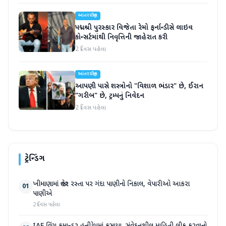
આંતરરાષ્ટ્રીય
પદ્મશ્રી પુરસ્કાર વિજેતા રેમો ફર્નાન્ડીસે લાઇવ
કોન્સર્ટમાંથી નિવૃત્તિની જાહેરાત કરી
2 દિવસ પહેલા
આંતરરાષ્ટ્રીય
આપણી પાસે શસ્ત્રોનો "વિશાળ ભંડાર" છે, ઈરાન
"ગરીબ" છે, ટ્રમ્પનું નિવેદન
2 દિવસ પહેલા
ટ્રેન્ડિંગ
ખીમાણામાં જાહેર રસ્તા પર ગંદા પાણીનો નિકાલ, વેપારીઓ આકરા
01
પાણીએ
2 દિવસ પહેલા