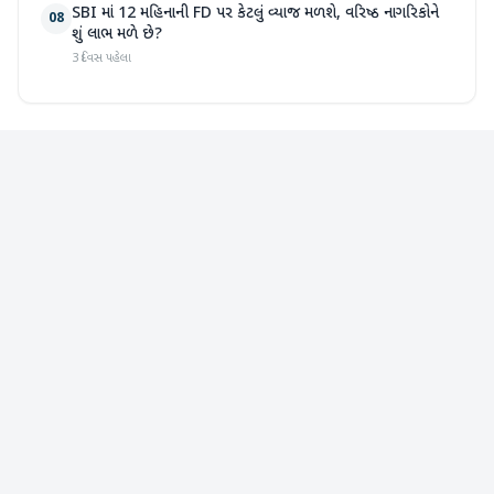
SBI માં 12 મહિનાની FD પર કેટલું વ્યાજ મળશે, વરિષ્ઠ નાગરિકોને
08
શું લાભ મળે છે?
3 દિવસ પહેલા