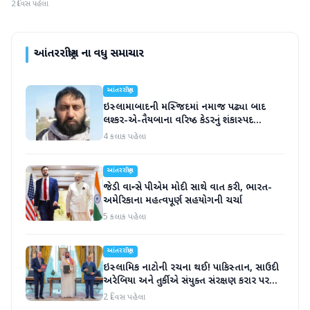
2 દિવસ પહેલા
આંતરરાષ્ટ્રીય
ના વધુ સમાચાર
આંતરરાષ્ટ્રીય
ઇસ્લામાબાદની મસ્જિદમાં નમાજ પઢ્યા બાદ
લશ્કર-એ-તૈયબાના વરિષ્ઠ કેડરનું શંકાસ્પદ
સંજોગોમાં મોત
4 કલાક પહેલા
આંતરરાષ્ટ્રીય
જેડી વાન્સે પીએમ મોદી સાથે વાત કરી, ભારત-
અમેરિકાના મહત્વપૂર્ણ સહયોગની ચર્ચા
5 કલાક પહેલા
આંતરરાષ્ટ્રીય
ઇસ્લામિક નાટોની રચના થઈ! પાકિસ્તાન, સાઉદી
અરેબિયા અને તુર્કીએ સંયુક્ત સંરક્ષણ કરાર પર
હસ્તાક્ષર
2 દિવસ પહેલા