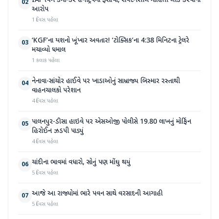
IAF વિંગ કમાન્ડર હનીટ્રેપમાં ફસાયા, સંવેદનશીલ માહિતી લીક કરવાનો
02
આરોપ
1 દિવસ પહેલા
‘KGF’ના યશનો ખૂંખાર અવતાર! ‘ટોક્સિક’ના 4:38 મિનિટના ટ્રેલરે
03
મચાવ્યો ધમાલ
1 કલાક પહેલા
નેનાવા-સાંચોર હાઈવે પર ખાડાઓનું સામ્રાજ્ય બિસ્માર રસ્તાથી
04
વાહનચાલકો પરેશાન
4 દિવસ પહેલા
પાલનપુર-ડીસા હાઇવે પર એસઓજી પોલીસે 19.80 લાખનું મોર્ફિન
05
હિરોઈન ઝડપી પાડ્યું
4 દિવસ પહેલા
ચાંદીના ભાવમાં વધારો, સોનું પણ મોંઘુ થયું
06
5 દિવસ પહેલા
આજે આ રાજ્યોમાં ભારે પવન સાથે વરસાદની આગાહી
07
5 દિવસ પહેલા