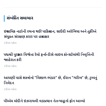
સંબંધિત સમાચાર
ઇસ્લામિક નાટોની રચના થઈ! પાકિસ્તાન, સાઉદી અરેબિયા અને તુર્કીએ
આંતરરાષ્ટ્રીય
સંયુક્ત સંરક્ષણ કરાર પર હસ્તાક્ષર
2 દિવસ પહેલા
પદ્મશ્રી પુરસ્કાર વિજેતા રેમો ફર્નાન્ડીસે લાઇવ કોન્સર્ટમાંથી નિવૃત્તિની
આંતરરાષ્ટ્રીય
જાહેરાત કરી
2 દિવસ પહેલા
આપણી પાસે શસ્ત્રોનો "વિશાળ ભંડાર" છે, ઈરાન "ગરીબ" છે, ટ્રમ્પનું
આંતરરાષ્ટ્રીય
નિવેદન
2 દિવસ પહેલા
પીએમ મોદીને ઇઝરાયલી વડાપ્રધાન નેતન્યાહૂનો ફોન આવ્યો
આંતરરાષ્ટ્રીય