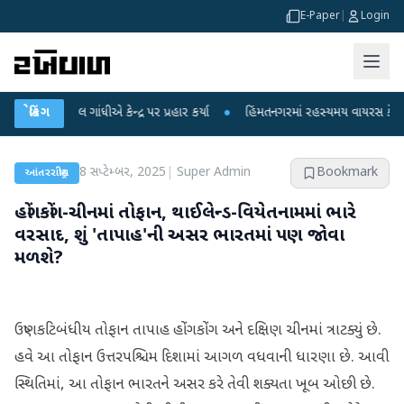
E-Paper
|
Login
હુલ ગાંધીએ કેન્દ્ર પર પ્રહાર કર્યા
બ્રેકિંગ
●
હિંમતનગરમાં રહસ્યમય વાયરસ કે ચાંદીપુરા? 
8 સપ્ટેમ્બર, 2025
|
Super Admin
Bookmark
આંતરરાષ્ટ્રીય
હોંગકોંગ-ચીનમાં તોફાન, થાઈલેન્ડ-વિયેતનામમાં ભારે
વરસાદ, શું 'તાપાહ'ની અસર ભારતમાં પણ જોવા
મળશે?
ઉષ્ણકટિબંધીય તોફાન તાપાહ હોંગકોંગ અને દક્ષિણ ચીનમાં ત્રાટક્યું છે.
હવે આ તોફાન ઉત્તરપશ્ચિમ દિશામાં આગળ વધવાની ધારણા છે. આવી
સ્થિતિમાં, આ તોફાન ભારતને અસર કરે તેવી શક્યતા ખૂબ ઓછી છે.