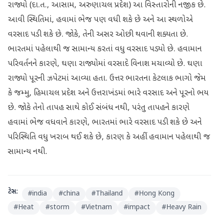
રાજ્યો (દા.ત., આસામ, અરુણાચલ પ્રદેશ) આ વિસ્તારોની નજીક છે.
આવી સ્થિતિમાં, હવામાં ભેજ પણ વધી શકે છે અને આ સ્થળોએ
વરસાદ પડી શકે છે. જોકે, તેની અસર ઓછી થવાની શક્યતા છે.
ભારતમાં પહેલાથી જ સામાન્ય કરતાં વધુ વરસાદ પડ્યો છે. હવામાન
પરિવર્તનને કારણે, ઘણા રાજ્યોમાં વરસાદે વિનાશ મચાવ્યો છે. ઘણા
રાજ્યો પૂરની ઝપેટમાં આવ્યા હતા. ઉત્તર ભારતના કેટલાક ભાગો જેમ
કે જમ્મુ, હિમાચલ પ્રદેશ અને ઉત્તરાખંડમાં ભારે વરસાદ અને પૂરનો ભય
છે. જોકે તેનો તાપહ સાથે કોઈ સંબંધ નથી, પરંતુ તાપહને કારણે
હવામાં ભેજ વધવાને કારણે, ભારતમાં ભારે વરસાદ પડી શકે છે અને
પરિસ્થિતિ વધુ ખરાબ થઈ શકે છે, કારણ કે અહીં હવામાન પહેલાથી જ
સામાન્ય નથી.
ટેગ્સ:
#
india
#
china
#
Thailand
#
Hong Kong
#
Heat
#
storm
#
Vietnam
#
impact
#
Heavy Rain