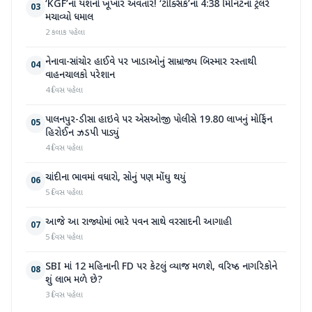
‘KGF’ના યશનો ખૂંખાર અવતાર! ‘ટોક્સિક’ના 4:38 મિનિટના ટ્રેલરે
03
મચાવ્યો ધમાલ
2 કલાક પહેલા
નેનાવા-સાંચોર હાઈવે પર ખાડાઓનું સામ્રાજ્ય બિસ્માર રસ્તાથી
04
વાહનચાલકો પરેશાન
4 દિવસ પહેલા
પાલનપુર-ડીસા હાઇવે પર એસઓજી પોલીસે 19.80 લાખનું મોર્ફિન
05
હિરોઈન ઝડપી પાડ્યું
4 દિવસ પહેલા
ચાંદીના ભાવમાં વધારો, સોનું પણ મોંઘુ થયું
06
5 દિવસ પહેલા
આજે આ રાજ્યોમાં ભારે પવન સાથે વરસાદની આગાહી
07
5 દિવસ પહેલા
SBI માં 12 મહિનાની FD પર કેટલું વ્યાજ મળશે, વરિષ્ઠ નાગરિકોને
08
શું લાભ મળે છે?
3 દિવસ પહેલા