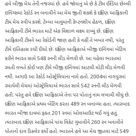
હવે બીજી મેચ તેની નજરમાં છે. હવે જોવાનું એ છે કે ટીમ ઈન્ડિયા છેલ્લી
ઇનિંગ્સમાં રેકોર્ડ રન બનાવીને આ મેચ જીતી શકશે કે દક્ષિણ આફ્રિકાની
ટીમ મેચ સ્વીપ કરશે. ટેમ્બા બાવુમાની કેપ્ટનશીપ હેઠળ, દક્ષિણ
આફ્રિકાની ટીમે ભારત માટે એક વિશાળ લક્ષ્ય રાખ્યું છે. દક્ષિણ
આફ્રિકાની ટીમને આ રેકોર્ડની જાણ હતી કે નહીં તે ખબર નથી, પરંતુ
ટીમે ઇતિહાસ રચી દીધો છે. દક્ષિણ આફ્રિકાએ બીજી ઇનિંગમાં બેટિંગ
કરીને ભારત સામે 548 રનની લીડ મેળવી છે. આ પહેલા ભારતમાં
રમતી વખતે કોઈ પણ ટીમે બીજી ઇનિંગમાં આટલી મોટી લીડ મેળવી
નથી. અગાઉ આ રેકોર્ડ ઓસ્ટ્રેલિયાના નામે હતો. 2004માં નાગપુરમાં
રમાયેલી મેચમાં ઓસ્ટ્રેલિયાએ ભારત સામે 542 રનની લીડ મેળવી
હતી. પરંતુ હવે દક્ષિણ આફ્રિકાએ તેના પર પોતાનું નામ લખાવી લીધું છે.
દક્ષિણ આફ્રિકાએ પ્રથમ બેટિંગ કરતા 489 રન બનાવ્યા હતા. ત્યારબાદ
ભારત બીજા દાવમાં ફક્ત 201 રનમાં ઓલઆઉટ થઈ ગયું હતું.
ત્યારબાદ દક્ષિણ આફ્રિકાએ પાંચ વિકેટ ગુમાવીને 260 રન બનાવીને
પોતાનો દાવ ડિક્લેર કર્યો હતો. ભારતને હવે આ મેચ જીતવા માટે 549