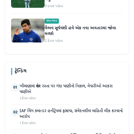
9 કલાક પહેલા
રમતગમત
વૈભવ સૂર્યવંશી હવે એક નવા અવતારમાં જોવા
મળશે
2 દિવસ પહેલા
ટ્રેન્ડિંગ
ખીમાણામાં જાહેર રસ્તા પર ગંદા પાણીનો નિકાલ, વેપારીઓ આકરા
01
પાણીએ
2 દિવસ પહેલા
IAF વિંગ કમાન્ડર હનીટ્રેપમાં ફસાયા, સંવેદનશીલ માહિતી લીક કરવાનો
02
આરોપ
1 દિવસ પહેલા