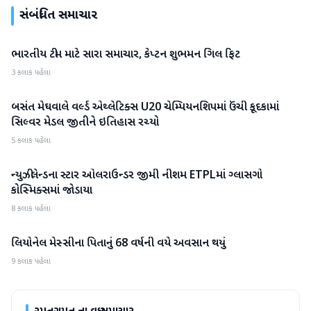
સંબંધિત સમાચાર
ભારતીય ટીમ માટે સારા સમાચાર, કેપ્ટન શુભમન ગિલ ફિટ
રમતગમત
3 કલાક પહેલા
બસંત મેઘવાલે વર્લ્ડ એથ્લેટિક્સ U20 ચેમ્પિયનશિપમાં ઉંચી કૂદકામાં
રમતગમત
સિલ્વર મેડલ જીતીને ઇતિહાસ રચ્યો
5 કલાક પહેલા
ન્યુઝીલેન્ડના સ્ટાર ઓલરાઉન્ડર જીમી નીશમ ETPLમાં ગ્લાસગો
રમતગમત
કોસ્મિક્સમાં જોડાયા
8 કલાક પહેલા
લિયોનેલ મેસ્સીના પિતાનું 68 વર્ષની વયે અવસાન થયું
રમતગમત
9 કલાક પહેલા