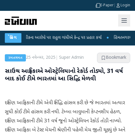
E-Paper
|
Login
ષા લીકના આરોપો પર રાહુલ ગાંધીએ કેન્દ્ર પર પ્રહાર કર્યા
બ્રેકિંગ
●
હિંમતનગરમાં રહસ્યમય વ
25 નવેમ્બર, 2025
|
Super Admin
Bookmark
રમતગમત
સાઉથ આફ્રિકાએ ઓસ્ટ્રેલિયાનો રેકોર્ડ તોડ્યો, 31 વર્ષ
બાદ કોઈ ટીમે ભારતમાં આ સિદ્ધિ મેળવી
દક્ષિણ આફ્રિકાની ટીમે એવી સિદ્ધિ હાંસલ કરી છે જે ભારતમાં અત્યાર
સુધી કોઈ ટીમે હાંસલ કરી નથી. ટેમ્બા બાવુમાની કેપ્ટનશીપ હેઠળ,
દક્ષિણ આફ્રિકાની ટીમે 31 વર્ષ જૂનો ઓસ્ટ્રેલિયન રેકોર્ડ તોડી નાખ્યો.
દક્ષિણ આફ્રિકા બે ટેસ્ટ મેચની શ્રેણીની પહેલી મેચ જીતી ચૂક્યું છે અને