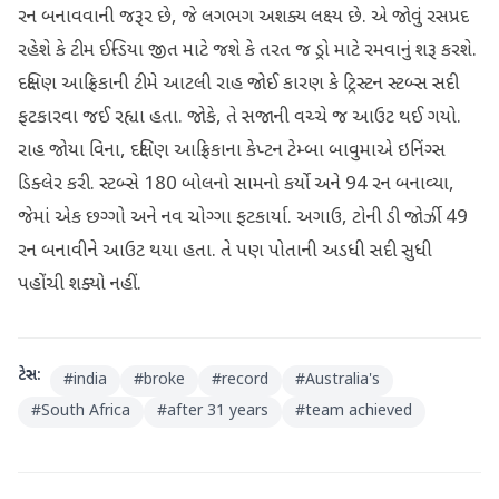
રન બનાવવાની જરૂર છે, જે લગભગ અશક્ય લક્ષ્ય છે. એ જોવું રસપ્રદ
રહેશે કે ટીમ ઈન્ડિયા જીત માટે જશે કે તરત જ ડ્રો માટે રમવાનું શરૂ કરશે.
દક્ષિણ આફ્રિકાની ટીમે આટલી રાહ જોઈ કારણ કે ટ્રિસ્ટન સ્ટબ્સ સદી
ફટકારવા જઈ રહ્યા હતા. જોકે, તે સજાની વચ્ચે જ આઉટ થઈ ગયો.
રાહ જોયા વિના, દક્ષિણ આફ્રિકાના કેપ્ટન ટેમ્બા બાવુમાએ ઇનિંગ્સ
ડિક્લેર કરી. સ્ટબ્સે 180 બોલનો સામનો કર્યો અને 94 રન બનાવ્યા,
જેમાં એક છગ્ગો અને નવ ચોગ્ગા ફટકાર્યા. અગાઉ, ટોની ડી જોર્ઝી 49
રન બનાવીને આઉટ થયા હતા. તે પણ પોતાની અડધી સદી સુધી
પહોંચી શક્યો નહીં.
ટેગ્સ:
#
india
#
broke
#
record
#
Australia's
#
South Africa
#
after 31 years
#
team achieved