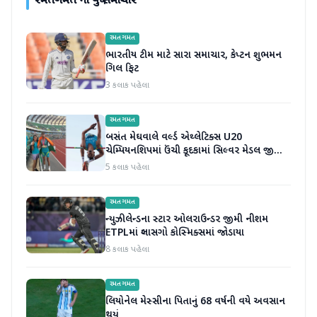
રમતગમત
ના વધુ સમાચાર
રમતગમત
ભારતીય ટીમ માટે સારા સમાચાર, કેપ્ટન શુભમન
ગિલ ફિટ
3 કલાક પહેલા
રમતગમત
બસંત મેઘવાલે વર્લ્ડ એથ્લેટિક્સ U20
ચેમ્પિયનશિપમાં ઉંચી કૂદકામાં સિલ્વર મેડલ જીતીને
ઇતિહાસ રચ્યો
5 કલાક પહેલા
રમતગમત
ન્યુઝીલેન્ડના સ્ટાર ઓલરાઉન્ડર જીમી નીશમ
ETPLમાં ગ્લાસગો કોસ્મિક્સમાં જોડાયા
8 કલાક પહેલા
રમતગમત
લિયોનેલ મેસ્સીના પિતાનું 68 વર્ષની વયે અવસાન
થયું