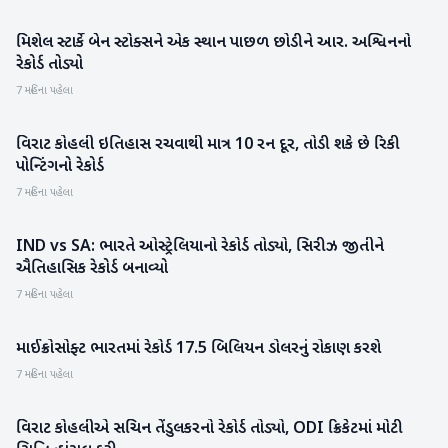
મિશેલ સ્ટાર્કે બેન સ્ટોક્સને એક સ્થાન પાછળ છોડીને આર. અશ્વિનનો
રમતગમત
રેકોર્ડ તોડ્યો
7 મહિના પહેલા
વિરાટ કોહલી ઇતિહાસ રચવાથી માત્ર 10 રન દૂર, તોડી શકે છે રિકી
રમતગમત
પોન્ટિંગનો રેકોર્ડ
7 મહિના પહેલા
IND vs SA: ભારતે ઓસ્ટ્રેલિયાનો રેકોર્ડ તોડ્યો, સિરીઝ જીતીને
રમતગમત
ઐતિહાસિક રેકોર્ડ બનાવ્યો
7 મહિના પહેલા
માઈક્રોસોફ્ટ ભારતમાં રેકોર્ડ 17.5 બિલિયન ડોલરનું રોકાણ કરશે
બિઝનેસ
7 મહિના પહેલા
વિરાટ કોહલીએ સચિન તેંડુલકરનો રેકોર્ડ તોડ્યો, ODI ક્રિકેટમાં મોટી
રમતગમત