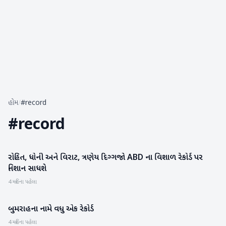
હોમ
/
#record
#
record
રોહિત, ધોની અને વિરાટ, ત્રણેય દિગ્ગજો ABD ના વિશાળ રેકોર્ડ પર
રમતગમત
નિશાન સાધશે
4 મહિના પહેલા
બુમરાહના નામે વધુ એક રેકોર્ડ
રમતગમત
4 મહિના પહેલા