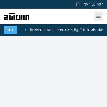
E-Paper
|
Login
રહાર કર્યા
બ્રેકિંગ
●
હિંમતનગરમાં રહસ્યમય વાયરસ કે ચાંદીપુરા? 6 બાળકોના મોતથી ફફડાટ