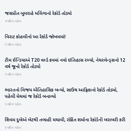
જસપ્રીત બુમરાહે મલિંગાનો રેકોર્ડ તોડ્યો
રમતગમત
4 મહિના પહેલા
વિરાટ કોહલીનો આ રેકોર્ડ જોખમમાં!
રમતગમત
5 મહિના પહેલા
ટીમ ઈન્ડિયાએ T20 વર્લ્ડ કપમાં નવો ઇતિહાસ રચ્યો, નેધરલેન્ડ્સનો 12
રમતગમત
વર્ષ જૂનો રેકોર્ડ તોડ્યો
5 મહિના પહેલા
ભારતનો વિજય ઐતિહાસિક બન્યો, સાઉથ આફ્રિકાનો રેકોર્ડ તોડ્યો,
રમતગમત
પહેલી મેચમાં જ રેકોર્ડ બનાવ્યો
5 મહિના પહેલા
શિવમ દુબેએ બેટથી તબાહી મચાવી, રોહિત શર્માના રેકોર્ડની બરાબરી કરી
રમતગમત
6 મહિના પહેલા