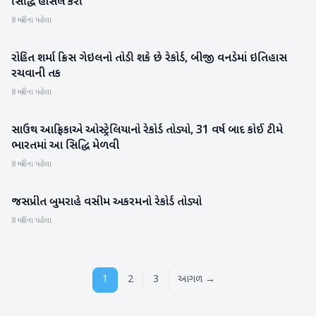
સિદ્ધિ હાંસલ કરી
8 મહિના પહેલા
રોહિત શર્મા ક્રિસ ગેઇલનો તોડી શકે છે રેકોર્ડ, બીજી વનડેમાં ઇતિહાસ
રમતગમત
રચવાની તક
8 મહિના પહેલા
સાઉથ આફ્રિકાએ ઓસ્ટ્રેલિયાનો રેકોર્ડ તોડ્યો, 31 વર્ષ બાદ કોઈ ટીમે
રમતગમત
ભારતમાં આ સિદ્ધિ મેળવી
8 મહિના પહેલા
જસપ્રીત બુમરાહે વસીમ અકરમનો રેકોર્ડ તોડ્યો
રમતગમત
8 મહિના પહેલા
1
2
3
આગળ →