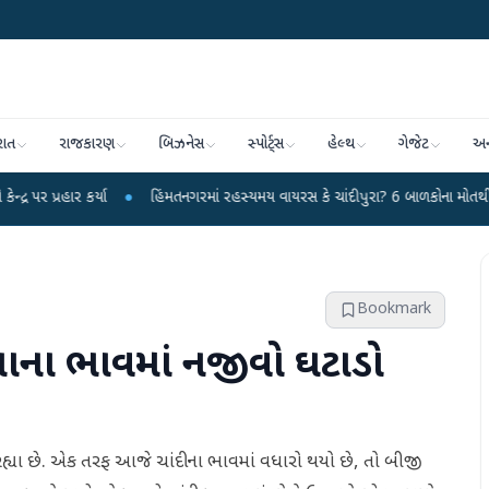
રાત
રાજકારણ
બિઝનેસ
સ્પોર્ટ્સ
હેલ્થ
ગેજેટ
અન
્યા
●
હિંમતનગરમાં રહસ્યમય વાયરસ કે ચાંદીપુરા? 6 બાળકોના મોતથી ફફડાટ
●
હ
Bookmark
ોનાના ભાવમાં નજીવો ઘટાડો
ી રહ્યા છે. એક તરફ આજે ચાંદીના ભાવમાં વધારો થયો છે, તો બીજી