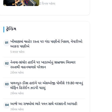
જોવા મળ્યો
2 દિવસ પહેલા
ટ્રેન્ડિંગ
ખીમાણામાં જાહેર રસ્તા પર ગંદા પાણીનો નિકાલ, વેપારીઓ
01
આકરા પાણીએ
5 કલાક પહેલા
નેનાવા-સાંચોર હાઈવે પર ખાડાઓનું સામ્રાજ્ય બિસ્માર
02
રસ્તાથી વાહનચાલકો પરેશાન
2 દિવસ પહેલા
પાલનપુર-ડીસા હાઇવે પર એસઓજી પોલીસે 19.80 લાખનું
03
મોર્ફિન હિરોઈન ઝડપી પાડ્યું
2 દિવસ પહેલા
આજે આ રાજ્યોમાં ભારે પવન સાથે વરસાદની આગાહી
04
3 દિવસ પહેલા