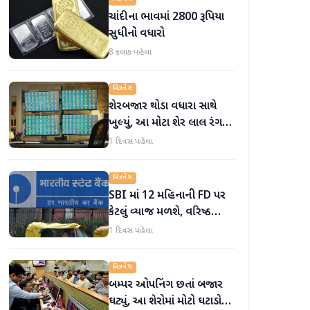
ચાંદીના ભાવમાં 2800 રૂપિયા
સુધીનો વધારો
8 કલાક પહેલા
બિઝનેસ
શેરબજાર થોડા વધારા સાથે
ખુલ્યું, આ મોટા શેર લાલ રંગમાં
ખુલ્યા
1 દિવસ પહેલા
બિઝનેસ
SBI માં 12 મહિનાની FD પર
કેટલું વ્યાજ મળશે, વરિષ્ઠ
નાગરિકોને શું લાભ મળે છે?
1 દિવસ પહેલા
બિઝનેસ
બમ્પર ઓપનિંગ છતાં બજાર
ઘટ્યું, આ શેરોમાં મોટો ઘટાડો