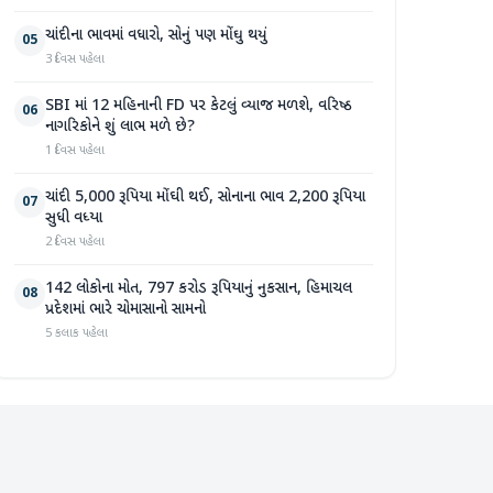
ચાંદીના ભાવમાં વધારો, સોનું પણ મોંઘુ થયું
05
3 દિવસ પહેલા
SBI માં 12 મહિનાની FD પર કેટલું વ્યાજ મળશે, વરિષ્ઠ
06
નાગરિકોને શું લાભ મળે છે?
1 દિવસ પહેલા
ચાંદી 5,000 રૂપિયા મોંઘી થઈ, સોનાના ભાવ 2,200 રૂપિયા
07
સુધી વધ્યા
2 દિવસ પહેલા
142 લોકોના મોત, 797 કરોડ રૂપિયાનું નુકસાન, હિમાચલ
08
પ્રદેશમાં ભારે ચોમાસાનો સામનો
5 કલાક પહેલા