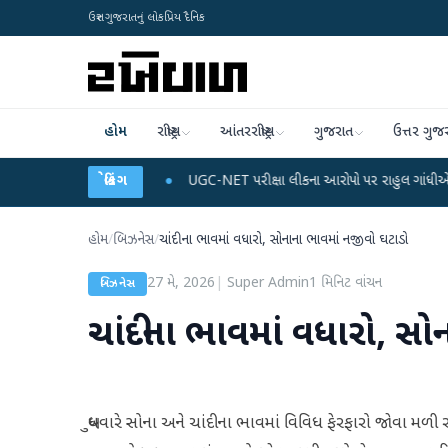
ઉત્તર ગુજરાતનું લોકપ્રિય દૈનિક
હોમ
રાષ્ટ્રીય
આંતરરાષ્ટ્રીય
ગુજરાત
ઉત્તર ગુજ
ે ડેટા પ્લાન
●
UGC-NET પરીક્ષા લીકના આરોપો પર રાહુલ ગાંધીએ કેન્દ્ર પર પ્રહાર કર
બ્રેકિંગ
હોમ
/
બિઝનેસ
/
ચાંદીના ભાવમાં વધારો, સોનાના ભાવમાં નજીવો ઘટાડો
27 મે, 2026
|
Super Admin
1
મિનિટ વાંચન
બિઝનેસ
ચાંદીના ભાવમાં વધારો, સ
બુધવારે સોના અને ચાંદીના ભાવમાં વિવિધ ફેરફારો જોવા મળ