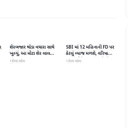
ા
શેરબજાર થોડા વધારા સાથે
SBI માં 12 મહિનાની FD પર
બિઝનેસ
બિઝનેસ
ખુલ્યું, આ મોટા શેર લાલ
કેટલું વ્યાજ મળશે, વરિષ્ઠ
રંગમાં ખુલ્યા
નાગરિકોને શું લાભ મળે છે?
1 દિવસ પહેલા
1 દિવસ પહેલા