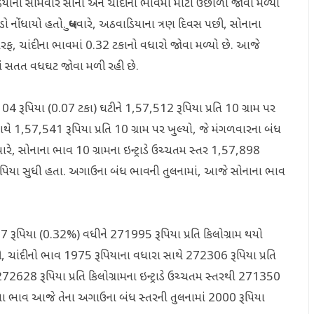
યાના સોમવારે સોના અને ચાંદીના ભાવમાં મોટો ઉછાળો જોવા મળ્યો
ો નોંધાયો હતો. બુધવારે, અઠવાડિયાના ત્રણ દિવસ પછી, સોનાના
ફ, ચાંદીના ભાવમાં 0.32 ટકાનો વધારો જોવા મળ્યો છે. આજે
માં સતત વધઘટ જોવા મળી રહી છે.
ં 104 રૂપિયા (0.07 ટકા) ઘટીને 1,57,512 રૂપિયા પ્રતિ 10 ગ્રામ પર
 સાથે 1,57,541 રૂપિયા પ્રતિ 10 ગ્રામ પર ખુલ્યો, જે મંગળવારના બંધ
રે, સોનાના ભાવ 10 ગ્રામના ઇન્ટ્રાડે ઉચ્ચતમ સ્તર 1,57,898
4 રૂપિયા સુધી હતા. અગાઉના બંધ ભાવની તુલનામાં, આજે સોનાના ભાવ
67 રૂપિયા (0.32%) વધીને 271995 રૂપિયા પ્રતિ કિલોગ્રામ થયો
ી, ચાંદીનો ભાવ 1975 રૂપિયાના વધારા સાથે 272306 રૂપિયા પ્રતિ
72628 રૂપિયા પ્રતિ કિલોગ્રામના ઇન્ટ્રાડે ઉચ્ચતમ સ્તરથી 271350
ચાંદીના ભાવ આજે તેના અગાઉના બંધ સ્તરની તુલનામાં 2000 રૂપિયા