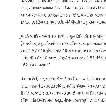
તરફ સોનાના ભાવમાં ઘટાડો જોવા મળી રહ્યો છે. આ અઠવાડિ
હતો, ત્યારબાદ મંગળવારે બંને કિંમતી ધાતુઓના ભાવમાં ઘટાડ
ભાવમાં લગભગ 0.07 ટકાનો ઘટાડો જોવા મળ્યો છે. બીજી તર
MCX પર ટ્રેડિંગ શરૂ થયા પછી, બંને કિંમતી ધાતુઓના ભાવ
બુધવારે સવારે લગભગ 10 વાગ્યે, 5 જૂન ડિલિવરી માટેનું સોનુ
ટ્રેડ થઈ રહ્યું હતું. સોનાનો ભાવ 75 રૂપિયાના નજીવા ઘટાડા
ભાવ 1,57,616 રૂપિયા પ્રતિ 10 ગ્રામ હતો. આ લખાય છે ત્યા
રૂપિયાથી લઈને 10 ગ્રામના ઇન્ટ્રાડે નીચલા સ્તર 1,57,45
162 રૂપિયા ઘટ્યા છે.
તેવી જ રીતે, ૩ જુલાઈના રોજ ડિલિવરી માટે ચાંદીનો ભાવ 8
હતો. ગઈકાલે 270628 રૂપિયા પ્રતિ કિલોગ્રામ બંધ થયા પછ
કિલોગ્રામ થયો હતો. આ લેખ લખાય છે ત્યારે, ચાંદીના ભાવ 2
રૂપિયા પ્રતિ કિલોગ્રામના ઇન્ટ્રાડે નીચલા સ્તર સુધી હતા. 