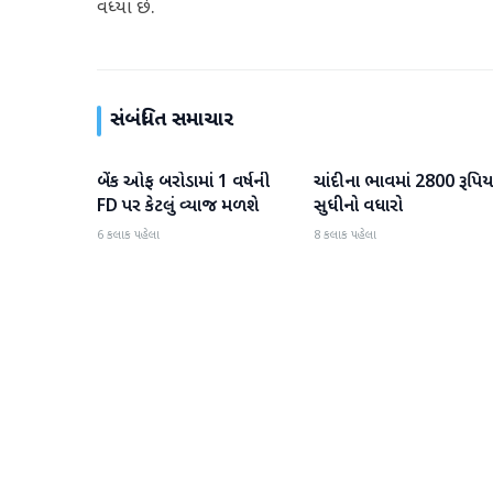
વધ્યા છે.
સંબંધિત સમાચાર
બેંક ઓફ બરોડામાં 1 વર્ષની
ચાંદીના ભાવમાં 2800 રૂપિય
બિઝનેસ
બિઝનેસ
FD પર કેટલું વ્યાજ મળશે
સુધીનો વધારો
6 કલાક પહેલા
8 કલાક પહેલા