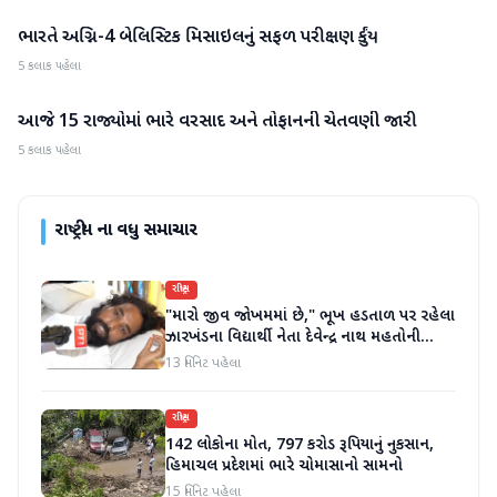
ભારતે અગ્નિ-4 બેલિસ્ટિક મિસાઇલનું સફળ પરીક્ષણ કર્યું
રાષ્ટ્રીય
5 કલાક પહેલા
આજે 15 રાજ્યોમાં ભારે વરસાદ અને તોફાનની ચેતવણી જારી
રાષ્ટ્રીય
5 કલાક પહેલા
રાષ્ટ્રીય
ના વધુ સમાચાર
રાષ્ટ્રીય
"મારો જીવ જોખમમાં છે," ભૂખ હડતાળ પર રહેલા
ઝારખંડના વિદ્યાર્થી નેતા દેવેન્દ્ર નાથ મહતોની
તબિયત ખરાબ
13 મિનિટ પહેલા
રાષ્ટ્રીય
142 લોકોના મોત, 797 કરોડ રૂપિયાનું નુકસાન,
હિમાચલ પ્રદેશમાં ભારે ચોમાસાનો સામનો
15 મિનિટ પહેલા