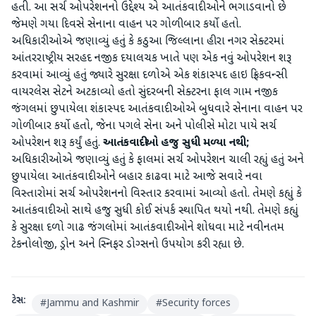
હતી. આ સર્ચ ઓપરેશનનો ઉદ્દેશ્ય એ આતંકવાદીઓને ભગાડવાનો છે
જેમણે ગયા દિવસે સેનાના વાહન પર ગોળીબાર કર્યો હતો.
અધિકારીઓએ જણાવ્યું હતું કે કઠુઆ જિલ્લાના હીરા નગર સેક્ટરમાં
આંતરરાષ્ટ્રીય સરહદ નજીક દયાલચક ખાતે પણ એક નવું ઓપરેશન શરૂ
કરવામાં આવ્યું હતું જ્યારે સુરક્ષા દળોએ એક શંકાસ્પદ હાઇ ફ્રિકવન્સી
વાયરલેસ સેટને અટકાવ્યો હતો સુંદરબની સેક્ટરના ફાલ ગામ નજીક
જંગલમાં છુપાયેલા શંકાસ્પદ આતંકવાદીઓએ બુધવારે સેનાના વાહન પર
ગોળીબાર કર્યો હતો, જેના પગલે સેના અને પોલીસે મોટા પાયે સર્ચ
ઓપરેશન શરૂ કર્યું હતું.
આતંકવાદીઓ હજુ સુધી મળ્યા નથી;
અધિકારીઓએ જણાવ્યું હતું કે ફાલમાં સર્ચ ઓપરેશન ચાલી રહ્યું હતું અને
છુપાયેલા આતંકવાદીઓને બહાર કાઢવા માટે આજે સવારે નવા
વિસ્તારોમાં સર્ચ ઓપરેશનનો વિસ્તાર કરવામાં આવ્યો હતો. તેમણે કહ્યું કે
આતંકવાદીઓ સાથે હજુ સુધી કોઈ સંપર્ક સ્થાપિત થયો નથી. તેમણે કહ્યું
કે સુરક્ષા દળો ગાઢ જંગલોમાં આતંકવાદીઓને શોધવા માટે નવીનતમ
ટેકનોલોજી, ડ્રોન અને સ્નિફર ડોગ્સનો ઉપયોગ કરી રહ્યા છે.
ટેગ્સ:
#
Jammu and Kashmir
#
Security forces