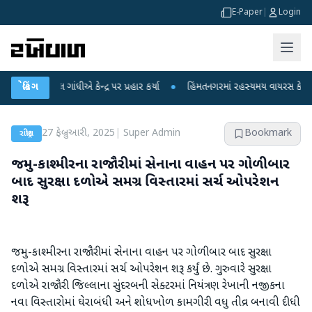
E-Paper
|
Login
હુલ ગાંધીએ કેન્દ્ર પર પ્રહાર કર્યા
બ્રેકિંગ
●
હિંમતનગરમાં રહસ્યમય વાયરસ કે ચાંદીપુરા?
27 ફેબ્રુઆરી, 2025
|
Super Admin
Bookmark
રાષ્ટ્રીય
જમ્મુ-કાશ્મીરના રાજૌરીમાં સેનાના વાહન પર ગોળીબાર
બાદ સુરક્ષા દળોએ સમગ્ર વિસ્તારમાં સર્ચ ઓપરેશન
શરૂ
જમ્મુ-કાશ્મીરના રાજૌરીમાં સેનાના વાહન પર ગોળીબાર બાદ સુરક્ષા
દળોએ સમગ્ર વિસ્તારમાં સર્ચ ઓપરેશન શરૂ કર્યું છે. ગુરુવારે સુરક્ષા
દળોએ રાજૌરી જિલ્લાના સુંદરબની સેક્ટરમાં નિયંત્રણ રેખાની નજીકના
નવા વિસ્તારોમાં ઘેરાબંધી અને શોધખોળ કામગીરી વધુ તીવ્ર બનાવી દીધી