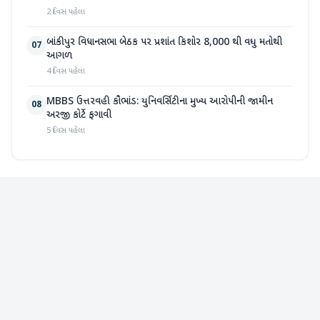
2 દિવસ પહેલા
બાંકીપુર વિધાનસભા બેઠક પર પ્રશાંત કિશોર 8,000 થી વધુ મતોથી
07
આગળ
4 દિવસ પહેલા
MBBS ઉત્તરવહી કૌભાંડ: યુનિવર્સિટીના મુખ્ય આરોપીની જામીન
08
અરજી કોર્ટે ફગાવી
5 દિવસ પહેલા