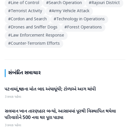
#
Line of Control
#
Search Operation
#
Rajouri District
#
Terrorist Activity
#
Army Vehicle Attack
#
Cordon and Search
#
Technology in Operations
#
Drones and Sniffer Dogs
#
Forest Operations
#
Law Enforcement Response
#
Counter-Terrorism Efforts
સંબંધિત સમાચાર
પટનામાં યુવકના મોત બાદ અંધાધૂંધી; ટોળાએ આગ ચાંપી
રાષ્ટ્રીય
3 કલાક પહેલા
સલમાન ખાન તારણહાર બન્યો, આસામમાં પૂરથી વિસ્થાપિત થયેલા
રાષ્ટ્રીય
પરિવારોને 500 નવા ઘર પૂરા પાડ્યા
3 કલાક પહેલા