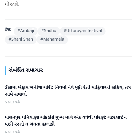
યોજાશે.
ટેગ્સ:
#
Ambaji
#
Sadhu
#
Uttarayan festival
#
Shahi Snan
#
Mahamela
સંબંધિત સમાચાર
ડીસામાં બેફામ ખનીજ ચોરી: નિયમો નેવે મૂકી રેતી માફિયાઓ સક્રિય, તંત્ર
બનાસકાંઠા
સામે સવાલો
5 કલાક પહેલા
પાલનપુર ધનિયાણા ચોકડીનો મુખ્ય માર્ગ એક વર્ષથી ધોરણે: ગટરલાઇન
બનાસકાંઠા
પછી રસ્તો ન બનતા હાલાકી
6 કલાક પહેલા