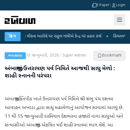
E-Paper
|
Login
ીક્ષા લીકના આરોપો પર રાહુલ ગાંધીએ કેન્દ્ર પર પ્રહાર કર્યા
બ્રેકિંગ
●
હિંમતનગરમાં રહસ્યમ
10 જાન્યુઆરી, 2026
|
Super Admin
Bookmark
બનાસકાંઠા
અંબાજીમાં ઉત્તરાયણ પર્વ નિમિતે આજથી સાધુ મેળો :
શાહી સ્નાનની પરંપરા
અંબાજી શક્તિપીઠ ખાતે ઉત્તરાયણ પર્વ નિમિત્તે શ્રી શંભુ પંચ દશનમ
આવાહન અખાડા દ્વારા સાધુ મહામેળાનું આયોજન કરવામાં આવ્યું છે.
11 થી 15 જાન્યુઆરી દરમિયાન દેશભરના હજારો નાગા સાધુઓ અને
સંન્યાસીઓ અંબાજીમાં એકત્રિત થઈ શાહી સ્નાનમાં ભાગ લેશે. આ