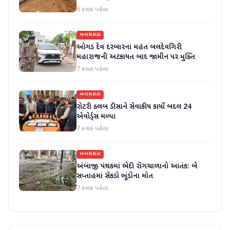
હાલાકી
6 કલાક પહેલા
બનાસકાંઠા
ઓગડ દેવ દરબારના મહંત બલદેવગિરી
મહારાજની અટકાયત બાદ જામીન પર મુક્તિ
7 કલાક પહેલા
બનાસકાંઠા
રોટરી ક્લબ ડીસાને સેવાકીય કાર્યો બદલ 24
એવોર્ડ્સ મળ્યા
7 કલાક પહેલા
બનાસકાંઠા
અંબાજી પંથકમાં ભેદી રોગચાળાનો આતંક: બે
સપ્તાહમાં સેંકડો ભૂંડોના મોત
7 કલાક પહેલા