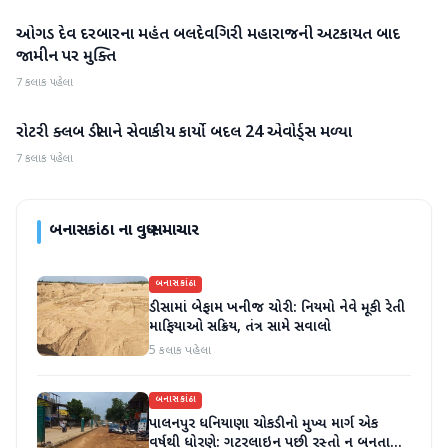
ઓગડ દેવ દરબારના મહંત બલદેવગિરી મહારાજની અટકાયત બાદ
બનાસકાંઠા
જામીન પર મુક્તિ
7 કલાક પહેલા
રોટરી ક્લબ ડીસાને સેવાકીય કાર્યો બદલ 24 એવોર્ડ્સ મળ્યા
બનાસકાંઠા
7 કલાક પહેલા
બનાસકાંઠા
ના વધુ સમાચાર
બનાસકાંઠા
ડીસામાં બેફામ ખનીજ ચોરી: નિયમો નેવે મૂકી રેતી
માફિયાઓ સક્રિય, તંત્ર સામે સવાલો
5 કલાક પહેલા
બનાસકાંઠા
પાલનપુર ધનિયાણા ચોકડીનો મુખ્ય માર્ગ એક
વર્ષથી ધોરણે: ગટરલાઇન પછી રસ્તો ન બનતા