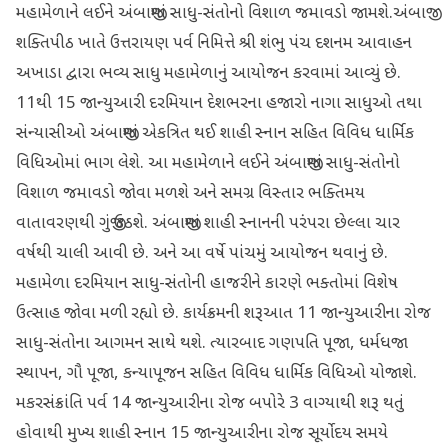
મહામેળાને લઈને અંબાજીમાં સાધુ-સંતોનો વિશાળ જમાવડો જામશે.અંબાજી
શક્તિપીઠ ખાતે ઉત્તરાયણ પર્વ નિમિત્તે શ્રી શંભુ પંચ દશનમ આવાહન
અખાડા દ્વારા ભવ્ય સાધુ મહામેળાનું આયોજન કરવામાં આવ્યું છે.
11થી 15 જાન્યુઆરી દરમિયાન દેશભરના હજારો નાગા સાધુઓ તથા
સંન્યાસીઓ અંબાજીમાં એકત્રિત થઈ શાહી સ્નાન સહિત વિવિધ ધાર્મિક
વિધિઓમાં ભાગ લેશે. આ મહામેળાને લઈને અંબાજીમાં સાધુ-સંતોનો
વિશાળ જમાવડો જોવા મળશે અને સમગ્ર વિસ્તાર ભક્તિમય
વાતાવરણથી ગુંજી ઉઠશે. અંબાજીમાં શાહી સ્નાનની પરંપરા છેલ્લા ચાર
વર્ષથી ચાલી આવી છે. અને આ વર્ષે પાંચમું આયોજન થવાનું છે.
મહામેળા દરમિયાન સાધુ-સંતોની હાજરીને કારણે ભક્તોમાં વિશેષ
ઉત્સાહ જોવા મળી રહ્યો છે. કાર્યક્રમની શરૂઆત 11 જાન્યુઆરીના રોજ
સાધુ-સંતોના આગમન સાથે થશે. ત્યારબાદ ગણપતિ પૂજા, ધર્મધજા
સ્થાપન, ગૌ પૂજા, કન્યાપૂજન સહિત વિવિધ ધાર્મિક વિધિઓ યોજાશે.
મકરસંક્રાંતિ પર્વ 14 જાન્યુઆરીના રોજ બપોરે 3 વાગ્યાથી શરૂ થતું
હોવાથી મુખ્ય શાહી સ્નાન 15 જાન્યુઆરીના રોજ સૂર્યોદય સમયે