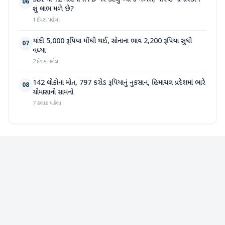
06
શું લાભ મળે છે?
1 દિવસ પહેલા
ચાંદી 5,000 રૂપિયા મોંઘી થઈ, સોનાના ભાવ 2,200 રૂપિયા સુધી
07
વધ્યા
2 દિવસ પહેલા
142 લોકોના મોત, 797 કરોડ રૂપિયાનું નુકસાન, હિમાચલ પ્રદેશમાં ભારે
08
ચોમાસાનો સામનો
7 કલાક પહેલા