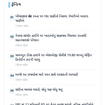
ટ્રેન્ડિંગ
ખીમાણામાં જાહેર રસ્તા પર ગંદા પાણીનો નિકાલ, વેપારીઓ આકરા
01
પાણીએ
7 કલાક પહેલા
નેનાવા-સાંચોર હાઈવે પર ખાડાઓનું સામ્રાજ્ય બિસ્માર રસ્તાથી
02
વાહનચાલકો પરેશાન
2 દિવસ પહેલા
પાલનપુર-ડીસા હાઇવે પર એસઓજી પોલીસે 19.80 લાખનું મોર્ફિન
03
હિરોઈન ઝડપી પાડ્યું
2 દિવસ પહેલા
આજે આ રાજ્યોમાં ભારે પવન સાથે વરસાદની આગાહી
04
3 દિવસ પહેલા
ચાંદીના ભાવમાં વધારો, સોનું પણ મોંઘુ થયું
05
3 દિવસ પહેલા
SBI માં 12 મહિનાની FD પર કેટલું વ્યાજ મળશે, વરિષ્ઠ નાગરિકોને