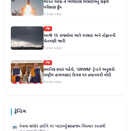
ભારતે અગ્નિ-4 બેલિસ્ટિક મિસાઇલનું સફળ
પરીક્ષણ કર્યું
2 કલાક પહેલા
રાષ્ટ્રીય
આજે 15 રાજ્યોમાં ભારે વરસાદ અને તોફાનની
ચેતવણી જારી
2 કલાક પહેલા
રાષ્ટ્રીય
સ્થાનિક કપડાં પહેરો, 'GRWM' ટ્રેન્ડને અનુસરો:
રાષ્ટ્રીય હાથવણાટ દિવસ પર પ્રધાનમંત્રી મોદી
4 કલાક પહેલા
ટ્રેન્ડિંગ
નેનાવા-સાંચોર હાઈવે પર ખાડાઓનું સામ્રાજ્ય બિસ્માર રસ્તાથી
01