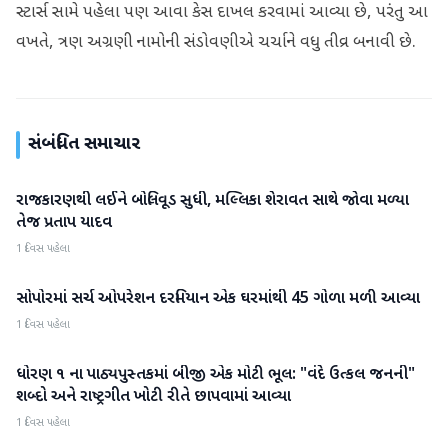
સ્ટાર્સ સામે પહેલા પણ આવા કેસ દાખલ કરવામાં આવ્યા છે, પરંતુ આ
વખતે, ત્રણ અગ્રણી નામોની સંડોવણીએ ચર્ચાને વધુ તીવ્ર બનાવી છે.
સંબંધિત સમાચાર
રાજકારણથી લઈને બોલિવૂડ સુધી, મલ્લિકા શેરાવત સાથે જોવા મળ્યા
રાષ્ટ્રીય
તેજ પ્રતાપ યાદવ
1 દિવસ પહેલા
સોપોરમાં સર્ચ ઓપરેશન દરમિયાન એક ઘરમાંથી 45 ગોળા મળી આવ્યા
રાષ્ટ્રીય
1 દિવસ પહેલા
ધોરણ ૧ ના પાઠ્યપુસ્તકમાં બીજી એક મોટી ભૂલ: "વંદે ઉત્કલ જનની"
રાષ્ટ્રીય
શબ્દો અને રાષ્ટ્રગીત ખોટી રીતે છાપવામાં આવ્યા
1 દિવસ પહેલા