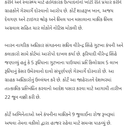
કરીને અને સ્વાસ્થ્ય માટે હાનિકારક ઉત્પાદનોનો ખોટી રીતે પ્રચાર કરીને
ગ્રાહકોને ગેરમાર્ગે દોરવાનો આરોપ છે. કોર્ટે શાહરૂખ ખાન, અજય
દેવગણ અને ટાઇગર શ્રોફ અને વિમલ પાન મસાલાના માલિક વિમલ
અગ્રવાલ સહિત ચાર લોકોને નોટિસ મોકલી છે.
બારન નાગરિક અધિકાર સંગઠનના સચિવ વીરેન્દ્ર સિંહે ગુટખા કંપની અને
કલાકારો સામે કોર્ટમાં આરોપો દાખલ કર્યા છે. ફરિયાદી વીરેન્દ્ર સિંહે
જણાવ્યું હતું કે 5 રૂપિયાના ગુટખાના પાઉચમાં પ્રતિ કિલોગ્રામ 5 લાખ
રૂપિયાનું કેસર ઉમેરવાનો દાવો સંપૂર્ણપણે ગેરમાર્ગે દોરનારો છે. આ
ગ્રાહક અધિકારોનું ઉલ્લંઘન કરે છે. કોર્ટે આ જાહેરાતને દેશભરમાં
તાત્કાલિક પ્રતિબંધિત કરવાનો આદેશ પસાર કરવા માટે આગામી તારીખ
22 જૂન નક્કી કરી છે.
કોર્ટે અભિનેતાઓ અને કંપનીના માલિકને 9 જુલાઈના રોજ રૂબરૂમાં
અથવા તેમના વકીલો દ્વારા હાજર રહેવા માટે સમન્સ પાઠવ્યું છે.