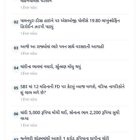
વાહનચાલકો પરેશાન
1 દિવસ પહેલા
પાલનપુર-ડીસા હાઇવે પર એસઓજી પોલીસે 19.80 લાખનું મોર્ફિન
02
હિરોઈન ઝડપી પાડ્યું
1 દિવસ પહેલા
આજે આ રાજ્યોમાં ભારે પવન સાથે વરસાદની આગાહી
03
3 દિવસ પહેલા
ચાંદીના ભાવમાં વધારો, સોનું પણ મોંઘુ થયું
04
2 દિવસ પહેલા
SBI માં 12 મહિનાની FD પર કેટલું વ્યાજ મળશે, વરિષ્ઠ નાગરિકોને
05
શું લાભ મળે છે?
1 દિવસ પહેલા
ચાંદી 5,000 રૂપિયા મોંઘી થઈ, સોનાના ભાવ 2,200 રૂપિયા સુધી
06
વધ્યા
1 દિવસ પહેલા
જ્વેલરી શોરૂમમાંથી આશરે 1 કરોડ રૂપિયાના દાગીના ચોરી