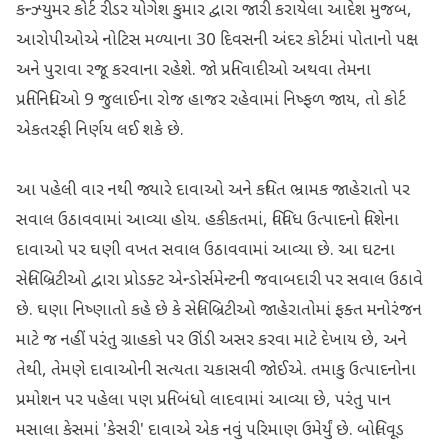
કન્ઝ્યુમર કોર્ટ રીડર યોગેશ કુમાર દ્વારા જારી કરાયેલા આદેશ મુજબ,
આરોપીઓએ નોટિસ મળ્યાના 30 દિવસની અંદર કોર્ટમાં પોતાનો પક્ષ
અને પુરાવા રજૂ કરવાના રહેશે. જો પ્રતિવાદીઓ અથવા તેમના
પ્રતિનિધિઓ 9 જુલાઈના રોજ હાજર રહેવામાં નિષ્ફળ જાય, તો કોર્ટ
એકતરફી નિર્ણય લઈ શકે છે.
આ પહેલી વાર નથી જ્યારે દાવાઓ અને કથિત ભ્રામક જાહેરાતો પર
સવાલ ઉઠાવવામાં આવ્યા હોય. હકીકતમાં, વિવિધ ઉત્પાદનો વિશેના
દાવાઓ પર ઘણી વખત સવાલ ઉઠાવવામાં આવ્યા છે. આ ઘટના
સેલિબ્રિટીઓ દ્વારા પ્રોડક્ટ એન્ડોર્સમેન્ટની જવાબદારી પર સવાલ ઉઠાવે
છે. ઘણા નિષ્ણાતો કહે છે કે સેલિબ્રિટીઓ જાહેરાતોમાં ફક્ત મનોરંજન
માટે જ નહીં પરંતુ ગ્રાહકો પર ઊંડી અસર કરવા માટે દેખાય છે, અને
તેથી, તેમણે દાવાઓની સત્યતા ચકાસવી જોઈએ. તમાકુ ઉત્પાદનોના
પ્રમોશન પર પહેલા પણ પ્રતિબંધો લાદવામાં આવ્યા છે, પરંતુ પાન
મસાલા કેસમાં 'કેસરી' દાવાએ એક નવું પરિમાણ ઉમેર્યું છે. બોલિવૂડ