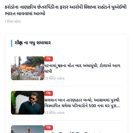
કરોડોના નાણાકીય છેતરપિંડીના ફરાર આરોપી વિશાખા રાઠોડને યુએઈથી
રાષ્ટ્રીય
ભારત લાવવામાં આવ્યો
1 દિવસ પહેલા
રાષ્ટ્રીય
ના વધુ સમાચાર
રાષ્ટ્રીય
પટનામાં યુવકના મોત બાદ અંધાધૂંધી; ટોળાએ આગ
ચાંપી
53 મિનિટ પહેલા
રાષ્ટ્રીય
સલમાન ખાન તારણહાર બન્યો, આસામમાં પૂરથી
વિસ્થાપિત થયેલા પરિવારોને 500 નવા ઘર પૂરા
પાડ્યા
53 મિનિટ પહેલા
રાષ્ટ્રીય