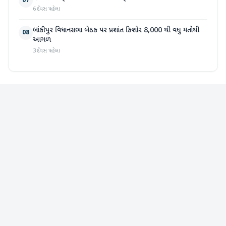
07
6 દિવસ પહેલા
બાંકીપુર વિધાનસભા બેઠક પર પ્રશાંત કિશોર 8,000 થી વધુ મતોથી
08
આગળ
3 દિવસ પહેલા