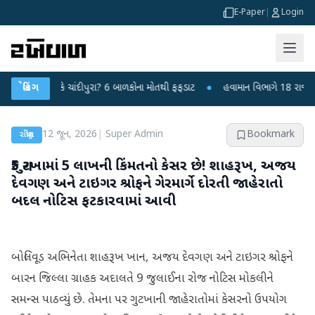
E-Paper
|
Login
ાયરસ કે ચાંદીપુરા? 6 બાળકોના મોતથી ફફડાટ
બ્રેકિંગ
●
હવામાન વિભાગે 18 રાજ્યો માટે ભાર
12 જૂન, 2026
|
Super Admin
Bookmark
રાષ્ટ્રીય
₹5 ગુટખામાં 5 લાખની કિંમતનો કેસર છે! શાહરૂખ, અજય
દેવગણ અને ટાઇગર શ્રોફને ગેરમાર્ગે દોરતી જાહેરાતો
બદલ નોટિસ ફટકારવામાં આવી
બોલિવૂડ અભિનેતા શાહરૂખ ખાન, અજય દેવગણ અને ટાઇગર શ્રોફને
બારન જિલ્લા ગ્રાહક અદાલતે 9 જુલાઈના રોજ નોટિસ મોકલીને
સમન્સ પાઠવ્યું છે. તેમના પર ગુટખાની જાહેરાતોમાં કેસરનો ઉપયોગ