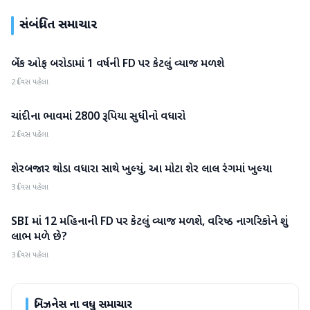
સંબંધિત સમાચાર
બેંક ઓફ બરોડામાં 1 વર્ષની FD પર કેટલું વ્યાજ મળશે
બિઝનેસ
2 દિવસ પહેલા
ચાંદીના ભાવમાં 2800 રૂપિયા સુધીનો વધારો
બિઝનેસ
2 દિવસ પહેલા
શેરબજાર થોડા વધારા સાથે ખુલ્યું, આ મોટા શેર લાલ રંગમાં ખુલ્યા
બિઝનેસ
3 દિવસ પહેલા
SBI માં 12 મહિનાની FD પર કેટલું વ્યાજ મળશે, વરિષ્ઠ નાગરિકોને શું
બિઝનેસ
લાભ મળે છે?
3 દિવસ પહેલા
બિઝનેસ
ના વધુ સમાચાર