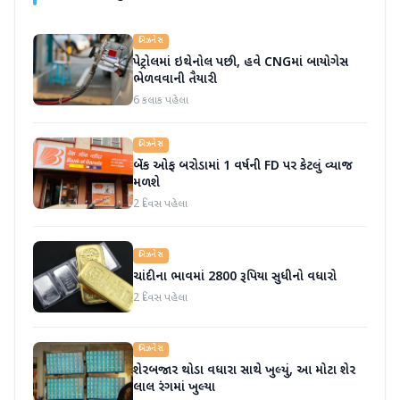
બિઝનેસ
પેટ્રોલમાં ઇથેનોલ પછી, હવે CNGમાં બાયોગેસ
ભેળવવાની તૈયારી
6 કલાક પહેલા
બિઝનેસ
બેંક ઓફ બરોડામાં 1 વર્ષની FD પર કેટલું વ્યાજ
મળશે
2 દિવસ પહેલા
બિઝનેસ
ચાંદીના ભાવમાં 2800 રૂપિયા સુધીનો વધારો
2 દિવસ પહેલા
બિઝનેસ
શેરબજાર થોડા વધારા સાથે ખુલ્યું, આ મોટા શેર
લાલ રંગમાં ખુલ્યા