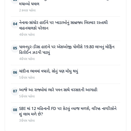
03
મચાવ્યો ધમાલ
2 કલાક પહેલા
નેનાવા-સાંચોર હાઈવે પર ખાડાઓનું સામ્રાજ્ય બિસ્માર રસ્તાથી
04
વાહનચાલકો પરેશાન
4 દિવસ પહેલા
પાલનપુર-ડીસા હાઇવે પર એસઓજી પોલીસે 19.80 લાખનું મોર્ફિન
05
હિરોઈન ઝડપી પાડ્યું
4 દિવસ પહેલા
ચાંદીના ભાવમાં વધારો, સોનું પણ મોંઘુ થયું
06
5 દિવસ પહેલા
આજે આ રાજ્યોમાં ભારે પવન સાથે વરસાદની આગાહી
07
5 દિવસ પહેલા
SBI માં 12 મહિનાની FD પર કેટલું વ્યાજ મળશે, વરિષ્ઠ નાગરિકોને
08
શું લાભ મળે છે?
3 દિવસ પહેલા