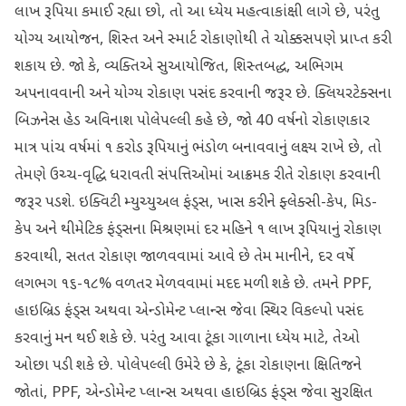
લાખ રૂપિયા કમાઈ રહ્યા છો, તો આ ધ્યેય મહત્વાકાંક્ષી લાગે છે, પરંતુ
યોગ્ય આયોજન, શિસ્ત અને સ્માર્ટ રોકાણોથી તે ચોક્કસપણે પ્રાપ્ત કરી
શકાય છે. જો કે, વ્યક્તિએ સુઆયોજિત, શિસ્તબદ્ધ, અભિગમ
અપનાવવાની અને યોગ્ય રોકાણ પસંદ કરવાની જરૂર છે. ક્લિયરટેક્સના
બિઝનેસ હેડ અવિનાશ પોલેપલ્લી કહે છે, જો 40 વર્ષનો રોકાણકાર
માત્ર પાંચ વર્ષમાં ૧ કરોડ રૂપિયાનું ભંડોળ બનાવવાનું લક્ષ્ય રાખે છે, તો
તેમણે ઉચ્ચ-વૃદ્ધિ ધરાવતી સંપત્તિઓમાં આક્રમક રીતે રોકાણ કરવાની
જરૂર પડશે. ઇક્વિટી મ્યુચ્યુઅલ ફંડ્સ, ખાસ કરીને ફ્લેક્સી-કેપ, મિડ-
કેપ અને થીમેટિક ફંડ્સના મિશ્રણમાં દર મહિને ૧ લાખ રૂપિયાનું રોકાણ
કરવાથી, સતત રોકાણ જાળવવામાં આવે છે તેમ માનીને, દર વર્ષે
લગભગ ૧૬-૧૮% વળતર મેળવવામાં મદદ મળી શકે છે. તમને PPF,
હાઇબ્રિડ ફંડ્સ અથવા એન્ડોમેન્ટ પ્લાન્સ જેવા સ્થિર વિકલ્પો પસંદ
કરવાનું મન થઈ શકે છે. પરંતુ આવા ટૂંકા ગાળાના ધ્યેય માટે, તેઓ
ઓછા પડી શકે છે. પોલેપલ્લી ઉમેરે છે કે, ટૂંકા રોકાણના ક્ષિતિજને
જોતાં, PPF, એન્ડોમેન્ટ પ્લાન્સ અથવા હાઇબ્રિડ ફંડ્સ જેવા સુરક્ષિત