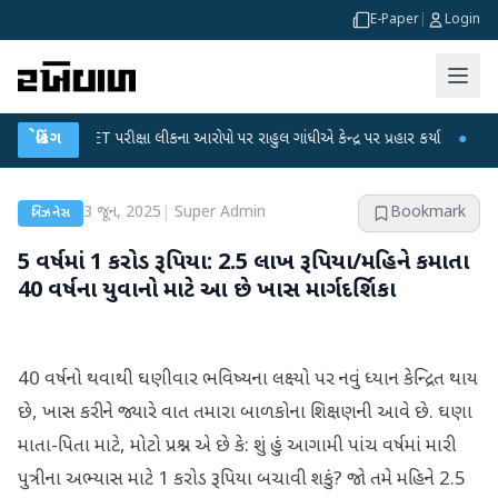
E-Paper
|
Login
GC-NET પરીક્ષા લીકના આરોપો પર રાહુલ ગાંધીએ કેન્દ્ર પર પ્રહાર કર્યા
બ્રેકિંગ
●
હિંમતનગરમા
3 જૂન, 2025
|
Super Admin
Bookmark
બિઝનેસ
5 વર્ષમાં 1 કરોડ રૂપિયા: 2.5 લાખ રૂપિયા/મહિને કમાતા
40 વર્ષના યુવાનો માટે આ છે ખાસ માર્ગદર્શિકા
40 વર્ષનો થવાથી ઘણીવાર ભવિષ્યના લક્ષ્યો પર નવું ધ્યાન કેન્દ્રિત થાય
છે, ખાસ કરીને જ્યારે વાત તમારા બાળકોના શિક્ષણની આવે છે. ઘણા
માતા-પિતા માટે, મોટો પ્રશ્ન એ છે કે: શું હું આગામી પાંચ વર્ષમાં મારી
પુત્રીના અભ્યાસ માટે 1 કરોડ રૂપિયા બચાવી શકું? જો તમે મહિને 2.5