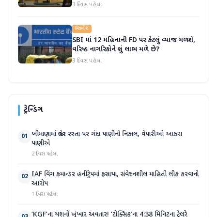
3 દિવસ પહેલા
બિઝનેસ
SBI માં 12 મહિનાની FD પર કેટલું વ્યાજ મળશે,
વરિષ્ઠ નાગરિકોને શું લાભ મળે છે?
3 દિવસ પહેલા
ટ્રેન્ડિંગ
ખીમાણામાં જાહેર રસ્તા પર ગંદા પાણીનો નિકાલ, વેપારીઓ આકરા
01
પાણીએ
2 દિવસ પહેલા
IAF વિંગ કમાન્ડર હનીટ્રેપમાં ફસાયા, સંવેદનશીલ માહિતી લીક કરવાનો
02
આરોપ
1 દિવસ પહેલા
‘KGF’ના યશનો ખૂંખાર અવતાર! ‘ટોક્સિક’ના 4:38 મિનિટના ટ્રેલરે