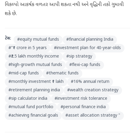
વિકલ્પો આકર્ષક વળતર આપી શકતા નથી અને વૃદ્ધિની તકો ગુમાવી
શકે છે.
ટેગ્સ:
#
equity mutual funds
#
financial planning India
#
"₹1 crore in 5 years
#
investment plan for 40-year-olds
#
₹2.5 lakh monthly income
#
sip strategy
#
high-growth mutual funds
#
flexi-cap funds
#
mid-cap funds
#
thematic funds
#
monthly investment ₹1 lakh
#
16% annual return
#
retirement planning india
#
wealth creation strategy
#
sip calculator india
#
investment risk tolerance
#
mutual fund portfolio
#
personal finance india
#
achieving financial goals
#
asset allocation strategy "