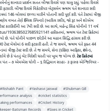
ટ્સમેનોનું શાનદાર પ્રદર્શન સતત બીજા દિવસે પણ ચાલુ રહ્યું. પહેલા દિવસે
ફટકારી. બીજા દિવસે વિકેટકીપર બેટ્સમેન ઋષભ પંતે શાનદાર સદી
ં 146 બોલમાં છગ્ગા મારીને પોતાની સદી પૂર્ણ કરી. પંતે ટેસ્ટમાં ત્રીજી
 ત્રણેય વખત તેણે ઇંગ્લિશ સ્પિનરો (આદિલ રશીદ, જો રૂટ અને શોએબ
સ્ટ કારકિર્દીની આ 7મી સદી છે. આ સાથે, મહેન્દ્ર સિંહ ધોનીનો 11 વર્ષ
tatus/1936385027685921141 હકીકતમાં, ઋષભ પંત ટેસ્ટ ક્રિકેટમાં
ો છે. પંતે ધોનીને પાછળ છોડીને આ મહાન સિદ્ધિ હાંસલ કરી છે.
 ટેસ્ટ મેચોમાં 6 સદી ફટકારી હતી. તે જ સમયે, ઋષભ પંતે ફક્ત 44
ડમાં ત્રીજી ટેસ્ટ સદી છે. તે જ સમયે, સેના (દક્ષિણ આફ્રિકા, ઇંગ્લેન્ડ,
્શાવે છે કે પંતનું બેટ વિદેશી ધરતી પર ખૂબ જ યોગ્ય છે.
ટેસ્ટ
ક્રિકેટમાં
પંત – ૭ એમએસ ધોની – ૬ રિદ્ધિમાન સાહા- ૩ ફારુક એન્જિનિયર -
#
Rishabh Pant
#
Yashasvi Jaiswal
#
Shubman Gill
erformance analysis
#
cricket statistics
eaking performances
#
Cricket History
tkeeper-Batsman Records
#
Sixes in Cricket