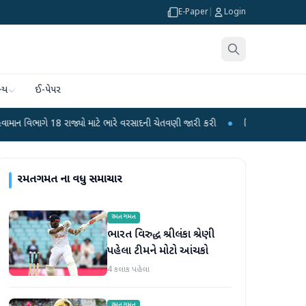
E-Paper
|
Login
્ય
ઈ-પેપર
 રાજ્યો માટે ભારે વરસાદની ચેતવણી જારી કરી
●
સિદ્ધપુરથી બોમ્બ બનાવવાની સામગ્ર
રમતગમત
ના વધુ સમાચાર
રમતગમત
ભારત વિરુદ્ધ શ્રીલંકા શ્રેણી
પહેલા ટીમને મોટો આંચકો
4 કલાક પહેલા
રમતગમત