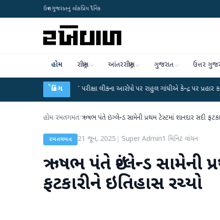
ઉત્તર ગુજરાતનું લોકપ્રિય દૈનિક
હોમ
રાષ્ટ્રીય
આંતરરાષ્ટ્રીય
ગુજરાત
ઉત્તર ગુજ
UGC-NET પરીક્ષા લીકના આરોપો પર રાહુલ ગાંધીએ કેન્દ્ર પર પ્રહાર કર્યા
બ્રેકિંગ
●
હિંમતન
હોમ
/
રમતગમત
/
ઋષભ પંતે ઇંગ્લેન્ડ સામેની પ્રથમ ટેસ્ટમાં શાનદાર સદી ફટ
21 જૂન, 2025
|
Super Admin
1
મિનિટ વાંચન
રમતગમત
ઋષભ પંતે ઇંગ્લેન્ડ સામેની પ
ફટકારીને ઇતિહાસ રચ્યો