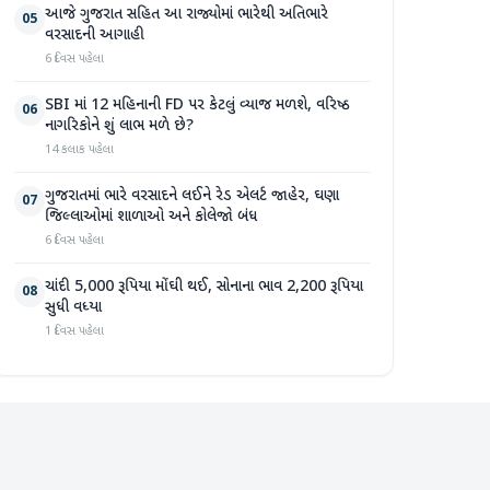
આજે ગુજરાત સહિત આ રાજ્યોમાં ભારેથી અતિભારે
05
વરસાદની આગાહી
6 દિવસ પહેલા
SBI માં 12 મહિનાની FD પર કેટલું વ્યાજ મળશે, વરિષ્ઠ
06
નાગરિકોને શું લાભ મળે છે?
14 કલાક પહેલા
ગુજરાતમાં ભારે વરસાદને લઈને રેડ એલર્ટ જાહેર, ઘણા
07
જિલ્લાઓમાં શાળાઓ અને કોલેજો બંધ
6 દિવસ પહેલા
ચાંદી 5,000 રૂપિયા મોંઘી થઈ, સોનાના ભાવ 2,200 રૂપિયા
08
સુધી વધ્યા
1 દિવસ પહેલા