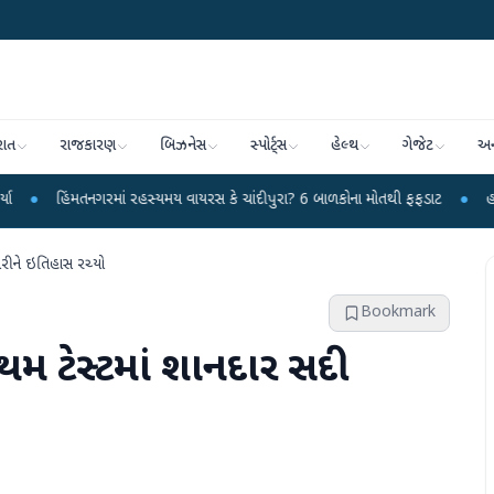
રાત
રાજકારણ
બિઝનેસ
સ્પોર્ટ્સ
હેલ્થ
ગેજેટ
અન
ગરમાં રહસ્યમય વાયરસ કે ચાંદીપુરા? 6 બાળકોના મોતથી ફફડાટ
●
હવામાન વિભાગે 18
કારીને ઇતિહાસ રચ્યો
Bookmark
્રથમ ટેસ્ટમાં શાનદાર સદી