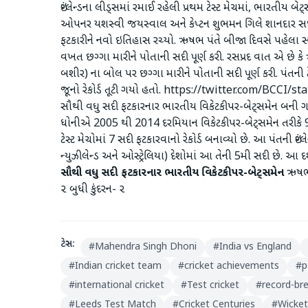
ઇંગ્લેન્ડના લીડ્સમાં રમાઈ રહેલી પ્રથમ ટેસ્ટ મેચમાં, ભારતીય બે
ઓપનર યશસ્વી જયસ્વાલ અને કેપ્ટન શુભમન ગિલે શાનદાર સદી 
ફટકારીને નવો ઇતિહાસ રચ્યો. ઋષભ પંતે બીજા દિવસે પહેલા સત્રમા
વખત છગ્ગા મારીને પોતાની સદી પૂર્ણ કરી. રસપ્રદ વાત એ છે કે
બશીર) ના બોલ પર છગ્ગા મારીને પોતાની સદી પૂર્ણ કરી. પંતની ટે
જૂનો રેકોર્ડ તૂટી ગયો હતો. https://twitter.com/BCCI/s
સૌથી વધુ સદી ફટકારનાર ભારતીય વિકેટકીપર-બેટ્સમેન બની ગય
ધોનીએ 2005 થી 2014 દરમિયાન વિકેટકીપર-બેટ્સમેન તરીકે 90
ટેસ્ટ મેચોમાં 7 સદી ફટકારવાનો રેકોર્ડ બનાવ્યો છે. આ પંતની ઇંગ્લેન્
ન્યુઝીલેન્ડ અને ઓસ્ટ્રેલિયા) દેશોમાં આ તેની 5મી સદી છે. આ દર
સૌથી
વધુ
સદી
ફટકારનાર
ભારતીય
વિકેટકીપર
-
બેટ્સમેન
ઋષભ 
૨ બુધી કુંદરન- ૨
ટેગ્સ:
#
Mahendra Singh Dhoni
#
India vs England
#
Indian cricket team
#
cricket achievements
#
p
#
international cricket
#
Test cricket
#
record-br
#
Leeds Test Match
#
Cricket Centuries
#
Wicke