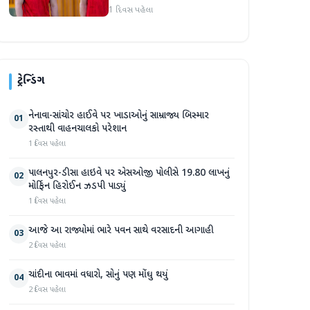
જોસ બટલરે સુપર જાયન્ટ્સ
1 દિવસ પહેલા
ટીમનો હવાલો સંભાળ્યો
ટ્રેન્ડિંગ
નેનાવા-સાંચોર હાઈવે પર ખાડાઓનું સામ્રાજ્ય બિસ્માર
01
રસ્તાથી વાહનચાલકો પરેશાન
1 દિવસ પહેલા
પાલનપુર-ડીસા હાઇવે પર એસઓજી પોલીસે 19.80 લાખનું
02
મોર્ફિન હિરોઈન ઝડપી પાડ્યું
1 દિવસ પહેલા
આજે આ રાજ્યોમાં ભારે પવન સાથે વરસાદની આગાહી
03
2 દિવસ પહેલા
ચાંદીના ભાવમાં વધારો, સોનું પણ મોંઘુ થયું
04
2 દિવસ પહેલા