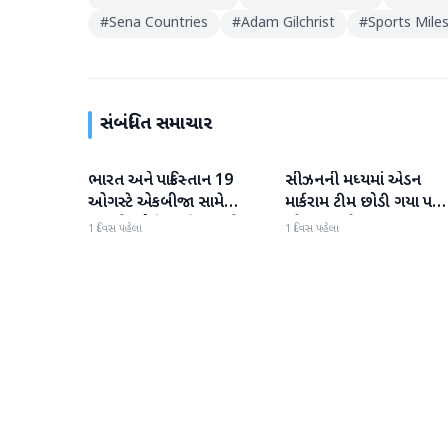
#
Sena Countries
#
Adam Gilchrist
#
Sports Mile
સંબંધિત સમાચાર
ભારત અને પાકિસ્તાન 19
સીઝનની મધ્યમાં એડન
રમતગમત
રમતગમત
ઓગસ્ટે એકબીજા સામે
માર્કરામ ટીમ છોડી ગયા પછ
ટકરાશે, હોકી વર્લ્ડ કપ માટે
જોસ બટલરે સુપર જાયન્ટ્સ
1 દિવસ પહેલા
1 દિવસ પહેલા
ટીમની જાહેરાત
ટીમનો હવાલો સંભાળ્યો