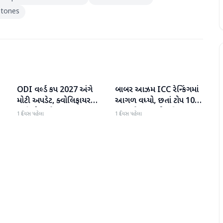
stones
ODI વર્લ્ડ કપ 2027 અંગે
બાબર આઝમ ICC રેન્કિંગમાં
રમતગમત
રમતગમત
ી
મોટી અપડેટ, ક્વોલિફાયર
આગળ વધ્યો, છતાં ટોપ 10માં
તારીખો જાહેર
સ્થાન મેળવવાથી વંચિત
1 દિવસ પહેલા
1 દિવસ પહેલા