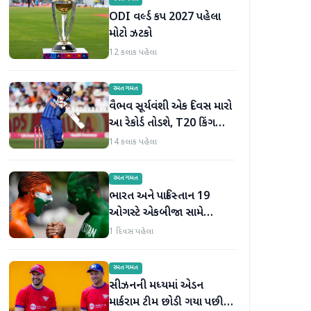
ODI વર્લ્ડ કપ 2027 પહેલા
મોટો ઝટકો
12 કલાક પહેલા
રમતગમત
વૈભવ સૂર્યવંશી એક દિવસ મારો
આ રેકોર્ડ તોડશે, T20 કિંગ
બન્યા પછી જોસ બટલરની
14 કલાક પહેલા
મોટી ભવિષ્યવાણી
રમતગમત
ભારત અને પાકિસ્તાન 19
ઓગસ્ટે એકબીજા સામે
ટકરાશે, હોકી વર્લ્ડ કપ માટે
1 દિવસ પહેલા
ટીમની જાહેરાત
રમતગમત
સીઝનની મધ્યમાં એડન
માર્કરામ ટીમ છોડી ગયા પછી