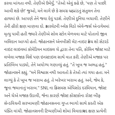
કરવા માંગતા નથી. તેણીએ ઉમેર્યું, "તેઓ એવું કહે છે, 'પણ તે પાછી
આવી શકે છે!' જુઓ, મને લાગે છે કે સમગ્ર બ્રહ્માંડનું સંતુલન તેના
હાથમાં છે. આપણે તેને જવા દેવું પડશે. તેણીએ દુનિયા બચાવી. તેણીને
તેની હીરો ક્ષણ માણવા દો. સ્કારલેટની બ્લેક વિડો એવેન્જર્સ એન્ડગેમમાં
મૃત્યુ પામી હતી જ્યારે તેણીએ સોલ સ્ટોન મેળવવા માટે પોતાનો જીવ
બલિદાન આપ્યો હતો. જોહાનસને એનબીસી લેટ-નાઇટ સ્કેચ શો સેટરડે
નાઇટ લાઇવમાં કોમેડિયન માઇકલ ચે દ્વારા તેના પતિ, કોલિન જોસ્ટ માટે
લખેલા મજાક વિશે પણ ઇનસ્ટાઇલ સાથે વાત કરી. તેણીએ મજાક પર
પ્રતિબિંબ પાડ્યો, તેને અયોગ્ય ગણાવ્યું હતું. "તે ખૂબ જ અભદ્ર હતું,"
જોહાનસને કહ્યું. "મને વિશ્વાસ નથી આવતો કે તેઓ ત્યાં ગયા હતા. મને
લાગ્યું કે તે ખૂબ જ ખરાબ હતું. તે ખરેખર ખરાબ હતું. અને, જેમ કે,
જૂના જમાનાનું ખરાબ." SNL ના ક્રિસમસ એપિસોડ દરમિયાન, જોસ્ટ
અને ચેએ મજાક ઉડાવી, જેના કારણે જોસ્ટ કોસ્ટકોના રોસ્ટ બીફ
સેન્ડવિચની સરખામણી જોહાનસનના ગુપ્ત ભાગો સાથે કરતી એક
પંક્તિ વાંચી. જોહાનસનની ટિપ્પણીઓ શોમાં વિવાદાસ્પદ ક્ષણ પ્રત્યેની