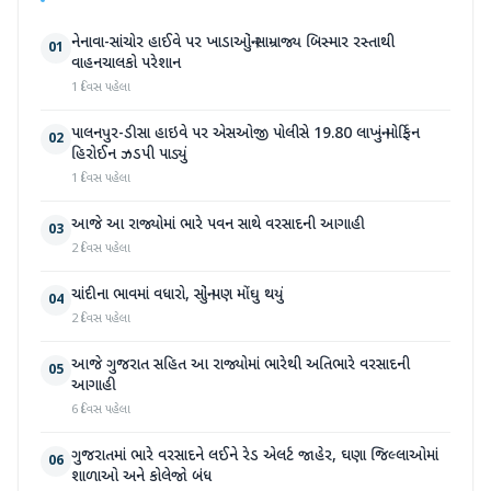
નેનાવા-સાંચોર હાઈવે પર ખાડાઓનું સામ્રાજ્ય બિસ્માર રસ્તાથી
01
વાહનચાલકો પરેશાન
1 દિવસ પહેલા
પાલનપુર-ડીસા હાઇવે પર એસઓજી પોલીસે 19.80 લાખનું મોર્ફિન
02
હિરોઈન ઝડપી પાડ્યું
1 દિવસ પહેલા
આજે આ રાજ્યોમાં ભારે પવન સાથે વરસાદની આગાહી
03
2 દિવસ પહેલા
ચાંદીના ભાવમાં વધારો, સોનું પણ મોંઘુ થયું
04
2 દિવસ પહેલા
આજે ગુજરાત સહિત આ રાજ્યોમાં ભારેથી અતિભારે વરસાદની
05
આગાહી
6 દિવસ પહેલા
ગુજરાતમાં ભારે વરસાદને લઈને રેડ એલર્ટ જાહેર, ઘણા જિલ્લાઓમાં
06
શાળાઓ અને કોલેજો બંધ