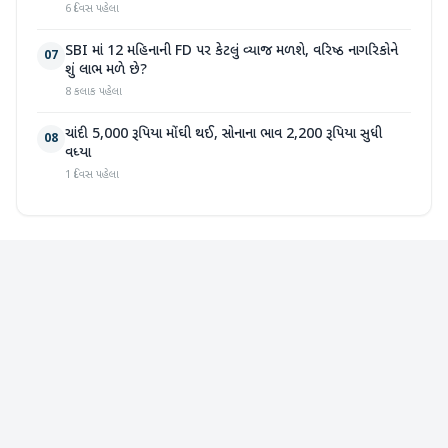
6 દિવસ પહેલા
SBI માં 12 મહિનાની FD પર કેટલું વ્યાજ મળશે, વરિષ્ઠ નાગરિકોને
07
શું લાભ મળે છે?
8 કલાક પહેલા
ચાંદી 5,000 રૂપિયા મોંઘી થઈ, સોનાના ભાવ 2,200 રૂપિયા સુધી
08
વધ્યા
1 દિવસ પહેલા