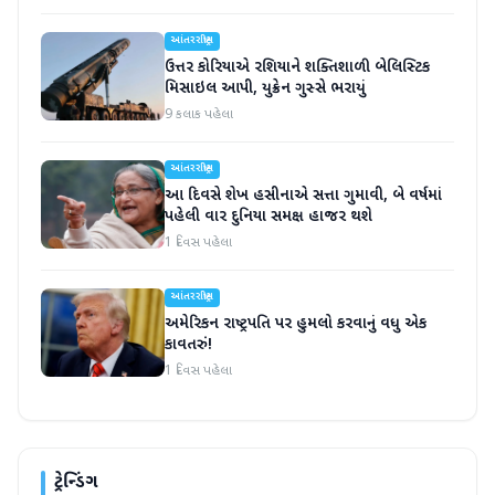
આંતરરાષ્ટ્રીય
ઉત્તર કોરિયાએ રશિયાને શક્તિશાળી બેલિસ્ટિક
મિસાઇલ આપી, યુક્રેન ગુસ્સે ભરાયું
9 કલાક પહેલા
આંતરરાષ્ટ્રીય
આ દિવસે શેખ હસીનાએ સત્તા ગુમાવી, બે વર્ષમાં
પહેલી વાર દુનિયા સમક્ષ હાજર થશે
1 દિવસ પહેલા
આંતરરાષ્ટ્રીય
અમેરિકન રાષ્ટ્રપતિ પર હુમલો કરવાનું વધુ એક
કાવતરું!
1 દિવસ પહેલા
ટ્રેન્ડિંગ