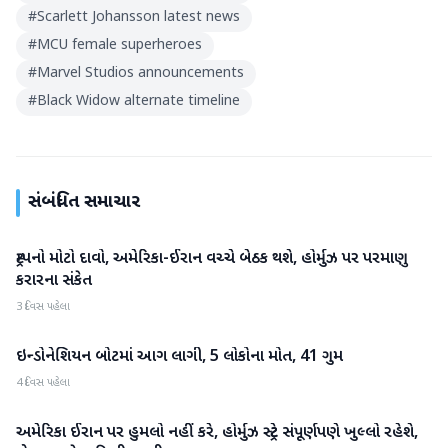
#
Scarlett Johansson latest news
#
MCU female superheroes
#
Marvel Studios announcements
#
Black Widow alternate timeline
સંબંધિત સમાચાર
ટ્રમ્પનો મોટો દાવો, અમેરિકા-ઈરાન વચ્ચે બેઠક થશે, હોર્મુઝ પર પરમાણુ
આંતરરાષ્ટ્રીય
કરારના સંકેત
3 દિવસ પહેલા
ઇન્ડોનેશિયન બોટમાં આગ લાગી, 5 લોકોના મોત, 41 ગુમ
આંતરરાષ્ટ્રીય
4 દિવસ પહેલા
અમેરિકા ઈરાન પર હુમલો નહીં કરે, હોર્મુઝ સ્ટ્રેટ સંપૂર્ણપણે ખુલ્લો રહેશે,
આંતરરાષ્ટ્રીય