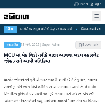
E-Paper
|
Login
 આરોપો પર રાહુલ ગાંધીએ કેન્દ્ર પર પ્રહાર કર્યા
બ્રેકિંગ
●
હિંમતનગરમાં રહસ્યમય વાયરસ કે
13 માર્ચ, 2025
|
Super Admin
Bookmark
આંતરરાષ્ટ્રીય
MCU માં બ્લેક વિડો તરીકે પાછા આવવા બદલ સ્કારલેટ
જોહાન્સને આપી પ્રતિક્રિયા
સ્કારલેટ જોહાનસને ફરી એકવાર ખાતરી આપી છે કે તેનું પાત્ર, નતાશા
રોમનૉફ, જેને બ્લેક વિડો તરીકે પણ ઓળખવામાં આવે છે, તે માર્વેલ
સિનેમેટિક યુનિવર્સ પર પાછી નહીં ફરે. નતાશા મરી ગઈ છે. ઠીક છે?
જોહાનસને ઇનસ્ટાઇલને કહ્યું, માર્વેલના ચાહકો "માત્ર તેના પર વિશ્વાસ