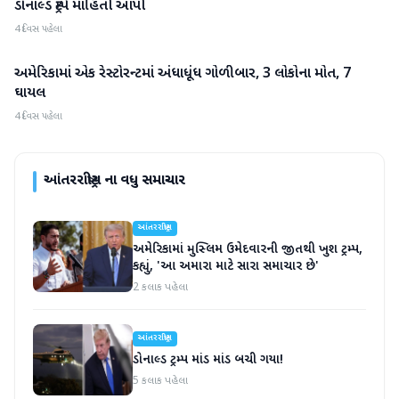
ડોનાલ્ડ ટ્રમ્પે માહિતી આપી
4 દિવસ પહેલા
અમેરિકામાં એક રેસ્ટોરન્ટમાં અંધાધૂંધ ગોળીબાર, 3 લોકોના મોત, 7
આંતરરાષ્ટ્રીય
ઘાયલ
4 દિવસ પહેલા
આંતરરાષ્ટ્રીય
ના વધુ સમાચાર
આંતરરાષ્ટ્રીય
અમેરિકામાં મુસ્લિમ ઉમેદવારની જીતથી ખુશ ટ્રમ્પ,
કહ્યું, 'આ અમારા માટે સારા સમાચાર છે'
2 કલાક પહેલા
આંતરરાષ્ટ્રીય
ડોનાલ્ડ ટ્રમ્પ માંડ માંડ બચી ગયા!
5 કલાક પહેલા