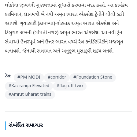
લોકોના જીવનની ગુણવત્તામાં સુધારો કરવામાં મદદ કરશે. આ કાર્યક્રમ
દરમિયાન, પ્રધાનમંત્રી બે નવી અમૃત ભારત એક્સપ્રેસ ટ્રેનોને લીલી ઝંડી
આપશે: ગુવાહાટી (કામખ્યા)-રોહતક અમૃત ભારત એક્સપ્રેસ અને
ડિબ્રુગઢ-લખનૌ (ગોમતી નગર) અમૃત ભારત એક્સપ્રેસ. આ નવી ટ્રેન
સેવાઓ ઉત્તરપૂર્વ અને ઉત્તર ભારત વચ્ચે રેલ કનેક્ટિવિટીને મજબૂત
બનાવશે, જેનાથી સલામત અને અનુકૂળ મુસાફરી શક્ય બનશે.
ટેગ્સ:
#
PM MODI
#
corridor
#
Foundation Stone
#
Kaziranga Elevated
#
flag off two
#
Amrut Bharat trains
સંબંધિત સમાચાર