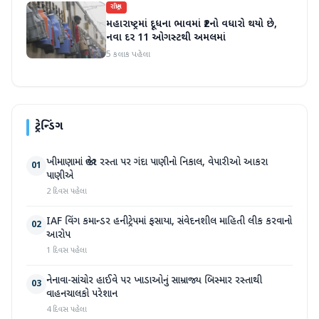
રાષ્ટ્રીય
મહારાષ્ટ્રમાં દૂધના ભાવમાં ₹2નો વધારો થયો છે,
નવા દર 11 ઓગસ્ટથી અમલમાં
5 કલાક પહેલા
ટ્રેન્ડિંગ
ખીમાણામાં જાહેર રસ્તા પર ગંદા પાણીનો નિકાલ, વેપારીઓ આકરા
01
પાણીએ
2 દિવસ પહેલા
IAF વિંગ કમાન્ડર હનીટ્રેપમાં ફસાયા, સંવેદનશીલ માહિતી લીક કરવાનો
02
આરોપ
1 દિવસ પહેલા
નેનાવા-સાંચોર હાઈવે પર ખાડાઓનું સામ્રાજ્ય બિસ્માર રસ્તાથી
03
વાહનચાલકો પરેશાન
4 દિવસ પહેલા