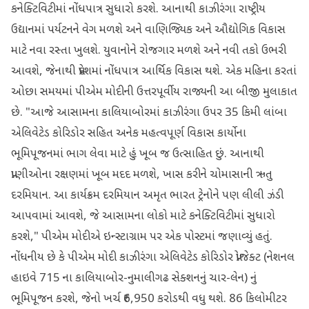
કનેક્ટિવિટીમાં નોંધપાત્ર સુધારો કરશે. આનાથી કાઝીરંગા રાષ્ટ્રીય
ઉદ્યાનમાં પર્યટનને વેગ મળશે અને વાણિજ્યિક અને ઔદ્યોગિક વિકાસ
માટે નવા રસ્તા ખુલશે. યુવાનોને રોજગાર મળશે અને નવી તકો ઉભરી
આવશે, જેનાથી પ્રદેશમાં નોંધપાત્ર આર્થિક વિકાસ થશે. એક મહિના કરતાં
ઓછા સમયમાં પીએમ મોદીની ઉત્તરપૂર્વીય રાજ્યની આ બીજી મુલાકાત
છે. "આજે આસામના કાલિયાબોરમાં કાઝીરંગા ઉપર 35 કિમી લાંબા
એલિવેટેડ કોરિડોર સહિત અનેક મહત્વપૂર્ણ વિકાસ કાર્યોના
ભૂમિપૂજનમાં ભાગ લેવા માટે હું ખૂબ જ ઉત્સાહિત છું. આનાથી
પ્રાણીઓના રક્ષણમાં ખૂબ મદદ મળશે, ખાસ કરીને ચોમાસાની ઋતુ
દરમિયાન. આ કાર્યક્રમ દરમિયાન અમૃત ભારત ટ્રેનોને પણ લીલી ઝંડી
આપવામાં આવશે, જે આસામના લોકો માટે કનેક્ટિવિટીમાં સુધારો
કરશે," પીએમ મોદીએ ઇન્સ્ટાગ્રામ પર એક પોસ્ટમાં જણાવ્યું હતું.
નોંધનીય છે કે પીએમ મોદી કાઝીરંગા એલિવેટેડ કોરિડોર પ્રોજેક્ટ (નેશનલ
હાઇવે 715 ના કાલિયાબોર-નુમાલીગઢ સેક્શનનું ચાર-લેન) નું
ભૂમિપૂજન કરશે, જેનો ખર્ચ ₹6,950 કરોડથી વધુ થશે. 86 કિલોમીટર