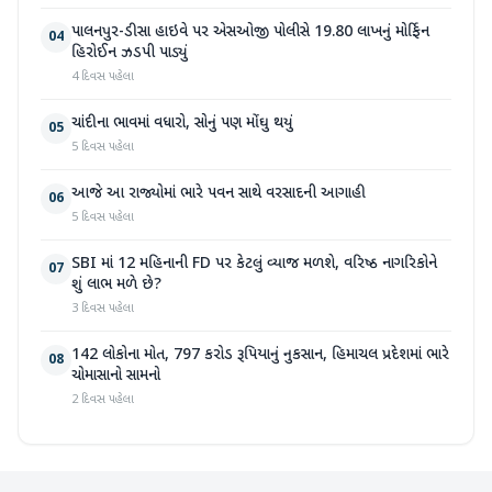
પાલનપુર-ડીસા હાઇવે પર એસઓજી પોલીસે 19.80 લાખનું મોર્ફિન
04
હિરોઈન ઝડપી પાડ્યું
4 દિવસ પહેલા
ચાંદીના ભાવમાં વધારો, સોનું પણ મોંઘુ થયું
05
5 દિવસ પહેલા
આજે આ રાજ્યોમાં ભારે પવન સાથે વરસાદની આગાહી
06
5 દિવસ પહેલા
SBI માં 12 મહિનાની FD પર કેટલું વ્યાજ મળશે, વરિષ્ઠ નાગરિકોને
07
શું લાભ મળે છે?
3 દિવસ પહેલા
142 લોકોના મોત, 797 કરોડ રૂપિયાનું નુકસાન, હિમાચલ પ્રદેશમાં ભારે
08
ચોમાસાનો સામનો
2 દિવસ પહેલા