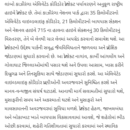
લાંબો કાઝીરંગા એલિવેટેડ કોરિડોર પ્રોજેક્ટ પર્યાવરણને અનુકૂળ રાષ્ટ્રીય
હાઇવે પ્રોજેક્ટ છે. તેમાં કાઝીરંગા નેશનલ પાર્ક દ્વારા 35 કિલોમીટરનો
એલિવેટેડ વાઇલ્ડલાઇફ કોરિડોર, 21 કિલોમીટરનો બાયપાસ સેક્શન
અને નેશનલ હાઇવે 715 ના હાલના હાઇવે સેક્શનનું 30 કિલોમીટરનું
વિસ્તરણ, તેને બે લેનથી ચાર લેનમાં અપગ્રેડ કરવાનો સમાવેશ થશે. આ
પ્રોજેક્ટનો ઉદ્દેશ્ય પાર્કની સમૃદ્ધ જૈવવિવિધતાને જાળવવા અને પ્રાદેશિક
જોડાણમાં સુધારો કરવાનો છે. આ પ્રોજેક્ટ નાગાંવ, કાર્બી આંગલોંગ અને
ગોલાઘાટ જિલ્લાઓમાંથી પસાર થશે અને ઉપલા આસામ, ખાસ કરીને
દિબ્રુગઢ અને તિનસુકિયા સાથે જોડાણમાં સુધારો કરશે. આ એલિવેટેડ
વાઇલ્ડલાઇફ કોરિડોર પ્રાણીઓની અવરજવરને સુનિશ્ચિત કરશે અને
માનવ-વન્યજીવ સંઘર્ષ ઘટાડશે. આનાથી માર્ગ સલામતીમાં સુધારો થશે,
મુસાફરીનો સમય અને અકસ્માતો ઘટશે અને મુસાફરો અને
માલસામાનની અવરજવરમાં સુવિધા મળશે. પ્રોજેક્ટ હેઠળ, જાખલબંધા
અને બોકાખાટ ખાતે બાયપાસ વિકસાવવામાં આવશે, જે શહેરોમાં ભીડ
ઓછી કરવામાં, શહેરી ગતિશીલતામાં સુધારો કરવામાં અને સ્થાનિક