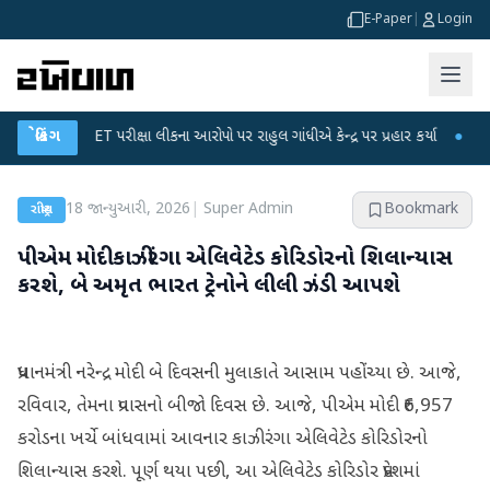
E-Paper
|
Login
C-NET પરીક્ષા લીકના આરોપો પર રાહુલ ગાંધીએ કેન્દ્ર પર પ્રહાર કર્યા
બ્રેકિંગ
●
હિંમતનગરમાં
18 જાન્યુઆરી, 2026
|
Super Admin
Bookmark
રાષ્ટ્રીય
પીએમ મોદી કાઝીરંગા એલિવેટેડ કોરિડોરનો શિલાન્યાસ
કરશે, બે અમૃત ભારત ટ્રેનોને લીલી ઝંડી આપશે
પ્રધાનમંત્રી નરેન્દ્ર મોદી બે દિવસની મુલાકાતે આસામ પહોંચ્યા છે. આજે,
રવિવાર, તેમના પ્રવાસનો બીજો દિવસ છે. આજે, પીએમ મોદી ₹6,957
કરોડના ખર્ચે બાંધવામાં આવનાર કાઝીરંગા એલિવેટેડ કોરિડોરનો
શિલાન્યાસ કરશે. પૂર્ણ થયા પછી, આ એલિવેટેડ કોરિડોર પ્રદેશમાં