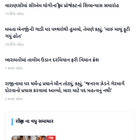
વારાણસીમાં સીએમ યોગીના ડ્રીમ પ્રોજેક્ટનો શિલાન્યાસ સમારોહ
રાષ્ટ્રીય
16 મિનિટ પહેલા
મમતા બેનર્જીની ગાડી પર પથ્થરોથી હુમલો, તેમણે કહ્યું, 'મારું માથું ફૂટી
રાષ્ટ્રીય
ગયું હોત'
18 મિનિટ પહેલા
બારામતીમાં તાલીમ ઉડાન દરમિયાન ફરી વિમાન ક્રેશ
રાષ્ટ્રીય
1 કલાક પહેલા
રાજીનામા પર ધર્મેન્દ્ર પ્રધાને મૌન તોડ્યું, કહ્યું, 'જનરલ ઝેડને ગેરમાર્ગે
રાષ્ટ્રીય
દોરવાનો પ્રયાસ કરવામાં આવ્યો, મારા માટે પદ મહત્વનું નથી'
2 કલાક પહેલા
રાષ્ટ્રીય
ના વધુ સમાચાર
રાષ્ટ્રીય