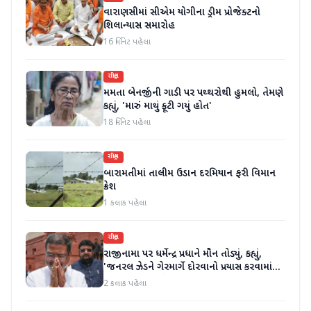
વારાણસીમાં સીએમ યોગીના ડ્રીમ પ્રોજેક્ટનો
શિલાન્યાસ સમારોહ
16 મિનિટ પહેલા
રાષ્ટ્રીય
મમતા બેનર્જીની ગાડી પર પથ્થરોથી હુમલો, તેમણે
કહ્યું, 'મારું માથું ફૂટી ગયું હોત'
18 મિનિટ પહેલા
રાષ્ટ્રીય
બારામતીમાં તાલીમ ઉડાન દરમિયાન ફરી વિમાન
ક્રેશ
1 કલાક પહેલા
રાષ્ટ્રીય
રાજીનામા પર ધર્મેન્દ્ર પ્રધાને મૌન તોડ્યું, કહ્યું,
'જનરલ ઝેડને ગેરમાર્ગે દોરવાનો પ્રયાસ કરવામાં
આવ્યો, મારા માટે પદ મહત્વનું નથી'
2 કલાક પહેલા