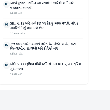
આજે ગુજરાત સહિત આ રાજ્યોમાં ભારેથી અતિભારે
05
વરસાદની આગાહી
6 દિવસ પહેલા
SBI માં 12 મહિનાની FD પર કેટલું વ્યાજ મળશે, વરિષ્ઠ
06
નાગરિકોને શું લાભ મળે છે?
14 કલાક પહેલા
ગુજરાતમાં ભારે વરસાદને લઈને રેડ એલર્ટ જાહેર, ઘણા
07
જિલ્લાઓમાં શાળાઓ અને કોલેજો બંધ
6 દિવસ પહેલા
ચાંદી 5,000 રૂપિયા મોંઘી થઈ, સોનાના ભાવ 2,200 રૂપિયા
08
સુધી વધ્યા
1 દિવસ પહેલા