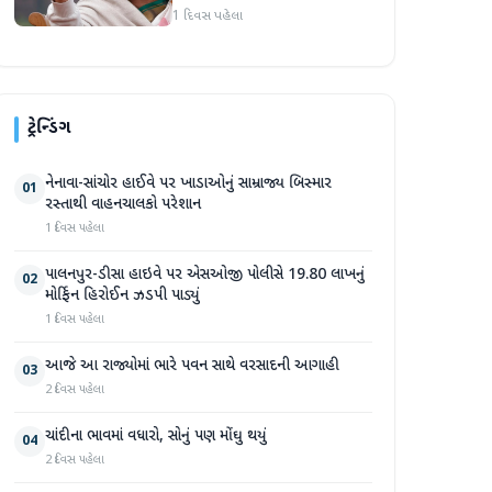
દુનિયા સમક્ષ હાજર થશે
1 દિવસ પહેલા
ટ્રેન્ડિંગ
નેનાવા-સાંચોર હાઈવે પર ખાડાઓનું સામ્રાજ્ય બિસ્માર
01
રસ્તાથી વાહનચાલકો પરેશાન
1 દિવસ પહેલા
પાલનપુર-ડીસા હાઇવે પર એસઓજી પોલીસે 19.80 લાખનું
02
મોર્ફિન હિરોઈન ઝડપી પાડ્યું
1 દિવસ પહેલા
આજે આ રાજ્યોમાં ભારે પવન સાથે વરસાદની આગાહી
03
2 દિવસ પહેલા
ચાંદીના ભાવમાં વધારો, સોનું પણ મોંઘુ થયું
04
2 દિવસ પહેલા