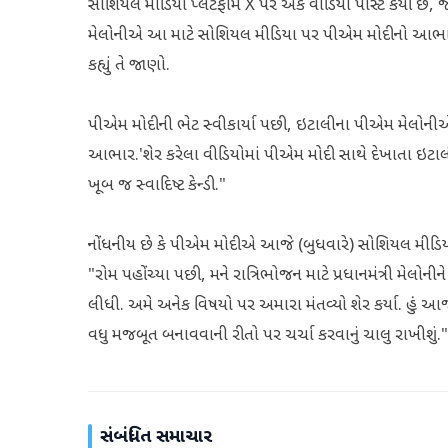
સોશિયલ મીડિયા પ્લેટફોર્મ X પર એક વીડિયો પોસ્ટ કર્યો છે, 
મેલોનીએ આ માટે સોશિયલ મીડિયા પર પીએમ મોદીનો આભાર પણ
કહ્યું તે જાણો.
પીએમ મોદીની ભેટ સ્વીકાર્યા પછી, ઇટાલીના પીએમ મેલોની
આભાર.'શેર કરેલા વીડિયોમાં પીએમ મોદી સાથે દેખાતા ઇટાલીના
ખૂબ જ સ્વાદિષ્ટ કેન્ડી."
નોંધનીય છે કે પીએમ મોદીએ આજે (બુધવારે) સોશિયલ મીડિયા પ
"રોમ પહોંચ્યા પછી, મને રાત્રિભોજન માટે પ્રધાનમંત્રી મેલોન
લીધી. અમે અનેક વિષયો પર અમારા મંતવ્યો શેર કર્યા. હું આ
વધુ મજબૂત બનાવવાની રીતો પર ચર્ચા કરવાનું ચાલુ રાખીશું."
સંબંધિત સમાચાર