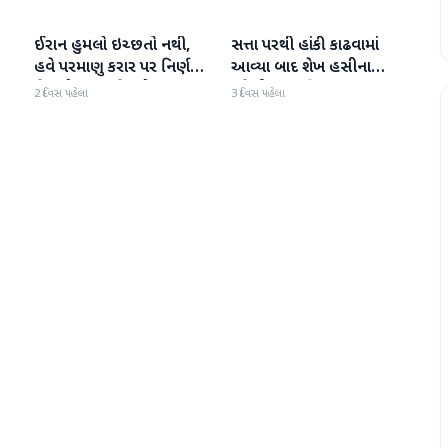
ઈરાન હુમલો ઇચ્છતો નથી,
સત્તા પરથી હાંકી કાઢવામાં
આંતરરાષ્ટ્રીય
આંતરરાષ્ટ્રીય
હવે પરમાણુ કરાર પર નિર્ણય
આવ્યા બાદ શેખ હસીના
લેવાનો સમય છે', ડોનાલ્ડ
પહેલી વાર દુનિયા સમક્ષ
2 દિવસ પહેલા
3 દિવસ પહેલા
ટ્રમ્પનું મોટું નિવેદન
હાજર થશે