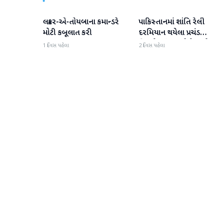
લશ્કર-એ-તોયબાના કમાન્ડરે
પાકિસ્તાનમાં શાંતિ રેલી
આંતરરાષ્ટ્રીય
આંતરરાષ્ટ્રીય
મોટી કબૂલાત કરી
દરમિયાન થયેલા પ્રચંડ
વિસ્ફોટમાં 14 લોકોના મોત
1 દિવસ પહેલા
2 દિવસ પહેલા