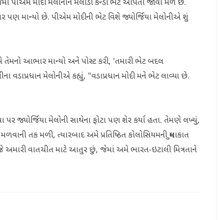
જેમાં પીએમ મોદી મેલોનીને મેલોડી કેન્ડી ભેટ આપતા જોવા મળે છે.
 માન્યો છે. પીએમ મોદીની ભેટ વિશે જ્યોર્જિયા મેલોનીએ શું
એ તેમનો આભાર માન્યો અને પોસ્ટ કરી, 'તમારી ભેટ બદલ
 વડાપ્રધાન મેલોનીએ કહ્યું, "વડાપ્રધાન મોદી મને ભેટ લાવ્યા છે.
ર જ્યોર્જિયા મેલોની સાથેના ફોટા પણ શેર કર્યા હતા. તેમણે લખ્યું,
ીને મળવાની તક મળી, ત્યારબાદ અમે પ્રતિષ્ઠિત કોલોસિયમની મુલાકાત
જે અમારી વાતચીત માટે આતુર છું, જેમાં અમે ભારત-ઇટાલી મિત્રતાને