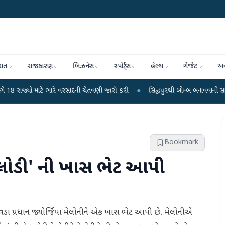
રાત
રાજકારણ
બિઝનેસ
સ્પોર્ટ્સ
હેલ્થ
ગેજેટ
અન
ટે ભારે વરસાદની ચેતવણી જારી કરી
●
સિદ્ધપુરથી બોમ્બ બનાવવાની સામગ્રી સાથે જૈશ
Bookmark
ેલોડી' ની ખાસ ભેટ આપી
ા વડા પ્રધાન જ્યોર્જિયા મેલોનીને એક ખાસ ભેટ આપી છે. મેલોનીએ