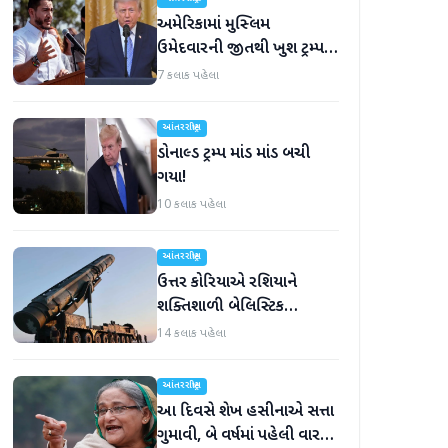
અમેરિકામાં મુસ્લિમ
ઉમેદવારની જીતથી ખુશ ટ્રમ્પ,
કહ્યું, 'આ અમારા માટે સારા
7 કલાક પહેલા
સમાચાર છે'
આંતરરાષ્ટ્રીય
ડોનાલ્ડ ટ્રમ્પ માંડ માંડ બચી
ગયા!
10 કલાક પહેલા
આંતરરાષ્ટ્રીય
ઉત્તર કોરિયાએ રશિયાને
શક્તિશાળી બેલિસ્ટિક
મિસાઇલ આપી, યુક્રેન ગુસ્સે
14 કલાક પહેલા
ભરાયું
આંતરરાષ્ટ્રીય
આ દિવસે શેખ હસીનાએ સત્તા
ગુમાવી, બે વર્ષમાં પહેલી વાર