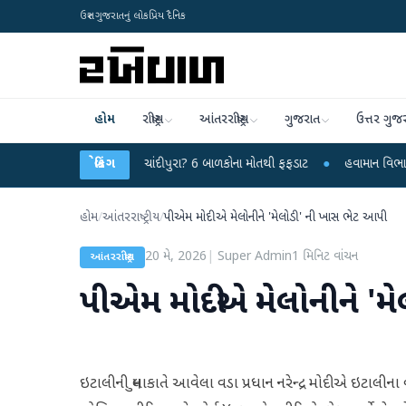
ઉત્તર ગુજરાતનું લોકપ્રિય દૈનિક
હોમ
રાષ્ટ્રીય
આંતરરાષ્ટ્રીય
ગુજરાત
ઉત્તર ગુજ
યમય વાયરસ કે ચાંદીપુરા? 6 બાળકોના મોતથી ફફડાટ
બ્રેકિંગ
●
હવામાન વિભાગે 18 રાજ્યો મા
હોમ
/
આંતરરાષ્ટ્રીય
/
પીએમ મોદીએ મેલોનીને 'મેલોડી' ની ખાસ ભેટ આપી
20 મે, 2026
|
Super Admin
1
મિનિટ વાંચન
આંતરરાષ્ટ્રીય
પીએમ મોદીએ મેલોનીને 'મ
ઇટાલીની મુલાકાતે આવેલા વડા પ્રધાન નરેન્દ્ર મોદીએ ઇટાલીન