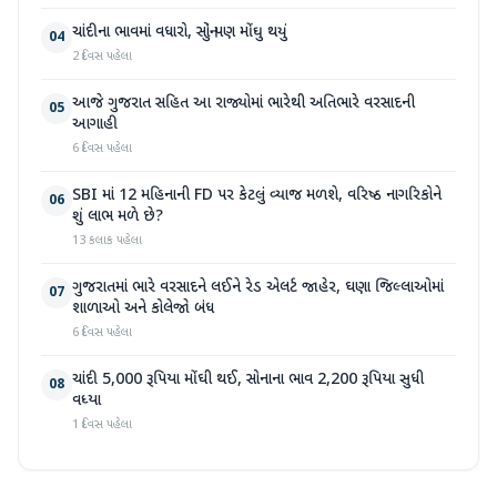
ચાંદીના ભાવમાં વધારો, સોનું પણ મોંઘુ થયું
04
2 દિવસ પહેલા
આજે ગુજરાત સહિત આ રાજ્યોમાં ભારેથી અતિભારે વરસાદની
05
આગાહી
6 દિવસ પહેલા
SBI માં 12 મહિનાની FD પર કેટલું વ્યાજ મળશે, વરિષ્ઠ નાગરિકોને
06
શું લાભ મળે છે?
13 કલાક પહેલા
ગુજરાતમાં ભારે વરસાદને લઈને રેડ એલર્ટ જાહેર, ઘણા જિલ્લાઓમાં
07
શાળાઓ અને કોલેજો બંધ
6 દિવસ પહેલા
ચાંદી 5,000 રૂપિયા મોંઘી થઈ, સોનાના ભાવ 2,200 રૂપિયા સુધી
08
વધ્યા
1 દિવસ પહેલા