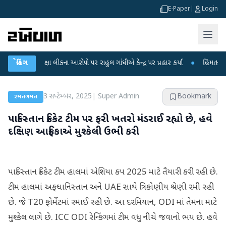
E-Paper
|
Login
પરીક્ષા લીકના આરોપો પર રાહુલ ગાંધીએ કેન્દ્ર પર પ્રહાર કર્યા
બ્રેકિંગ
●
હિંમતનગરમાં રહસ્
3 સપ્ટેમ્બર, 2025
|
Super Admin
Bookmark
રમતગમત
પાકિસ્તાન ક્રિકેટ ટીમ પર ફરી ખતરો મંડરાઈ રહ્યો છે, હવે
દક્ષિણ આફ્રિકાએ મુશ્કેલી ઉભી કરી
પાકિસ્તાન ક્રિકેટ ટીમ હાલમાં એશિયા કપ 2025 માટે તૈયારી કરી રહી છે.
ટીમ હાલમાં અફઘાનિસ્તાન અને UAE સાથે ત્રિકોણીય શ્રેણી રમી રહી
છે. જે T20 ફોર્મેટમાં રમાઈ રહી છે. આ દરમિયાન, ODI માં તેમના માટે
મુશ્કેલ લાગે છે. ICC ODI રેન્કિંગમાં ટીમ વધુ નીચે જવાનો ભય છે. હવે