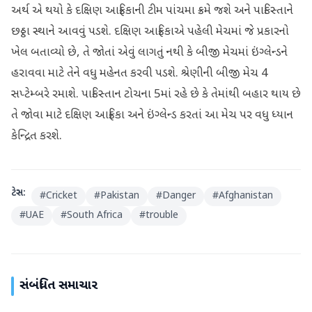
અર્થ એ થયો કે દક્ષિણ આફ્રિકાની ટીમ પાંચમા ક્રમે જશે અને પાકિસ્તાને
છઠ્ઠા સ્થાને આવવું પડશે. દક્ષિણ આફ્રિકાએ પહેલી મેચમાં જે પ્રકારનો
ખેલ બતાવ્યો છે, તે જોતાં એવું લાગતું નથી કે બીજી મેચમાં ઇંગ્લેન્ડને
હરાવવા માટે તેને વધુ મહેનત કરવી પડશે. શ્રેણીની બીજી મેચ 4
સપ્ટેમ્બરે રમાશે. પાકિસ્તાન ટોચના 5માં રહે છે કે તેમાંથી બહાર થાય છે
તે જોવા માટે દક્ષિણ આફ્રિકા અને ઇંગ્લેન્ડ કરતાં આ મેચ પર વધુ ધ્યાન
કેન્દ્રિત કરશે.
ટેગ્સ:
#
Cricket
#
Pakistan
#
Danger
#
Afghanistan
#
UAE
#
South Africa
#
trouble
સંબંધિત સમાચાર