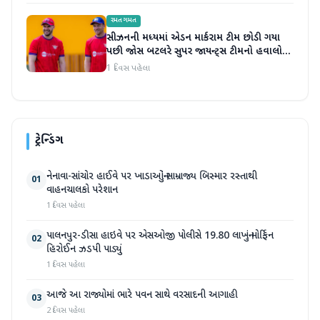
રમતગમત
સીઝનની મધ્યમાં એડન માર્કરામ ટીમ છોડી ગયા
પછી જોસ બટલરે સુપર જાયન્ટ્સ ટીમનો હવાલો
સંભાળ્યો
1 દિવસ પહેલા
ટ્રેન્ડિંગ
નેનાવા-સાંચોર હાઈવે પર ખાડાઓનું સામ્રાજ્ય બિસ્માર રસ્તાથી
01
વાહનચાલકો પરેશાન
1 દિવસ પહેલા
પાલનપુર-ડીસા હાઇવે પર એસઓજી પોલીસે 19.80 લાખનું મોર્ફિન
02
હિરોઈન ઝડપી પાડ્યું
1 દિવસ પહેલા
આજે આ રાજ્યોમાં ભારે પવન સાથે વરસાદની આગાહી
03
2 દિવસ પહેલા