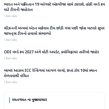
ભારત અને પાકિસ્તાન 19 ઓગસ્ટે એકબીજા સામે ટકરાશે, હોકી વર્લ્ડ કપ
રમતગમત
માટે ટીમની જાહેરાત
1 દિવસ પહેલા
સીઝનની મધ્યમાં એડન માર્કરામ ટીમ છોડી ગયા પછી જોસ બટલરે સુપર
રમતગમત
જાયન્ટ્સ ટીમનો હવાલો સંભાળ્યો
1 દિવસ પહેલા
ODI વર્લ્ડ કપ 2027 અંગે મોટી અપડેટ, ક્વોલિફાયર તારીખો જાહેર
રમતગમત
1 દિવસ પહેલા
બાબર આઝમ ICC રેન્કિંગમાં આગળ વધ્યો, છતાં ટોપ 10માં સ્થાન
રમતગમત
મેળવવાથી વંચિત
1 દિવસ પહેલા
રમતગમત
ના વધુ સમાચાર