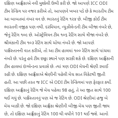
દક્ષિણ આફ્રિકાએ નવી મુશ્કેલી ઉભી કરી છે. જો આપણે ICC ODI
ટીમ રેન્કિંગ પર નજર કરીએ તો, આપણને ખબર પડે છે કે ભારતીય ટીમ
આ બાબતમાં નંબર વન છે. ભારતનું રેટિંગ ૧૨૪ છે. બીજી કોઈ ટીમ
ભારતની નજીક પણ નથી. દરમિયાન, ન્યુઝીલેન્ડની ટીમ બીજા નંબરે છે,
જેનું રેટિંગ ૧૦૯ છે. ઓસ્ટ્રેલિયન ટીમ ૧૦૬ રેટિંગ સાથે ત્રીજા નંબરે છે.
શ્રીલંકાની ટીમ ૧૦૩ રેટિંગ સાથે ચોથા નંબરે છે. જો આપણે
પાકિસ્તાનની વાત કરીએ, તો આ ટીમ હાલમાં ૧૦૦ રેટિંગ સાથે પાંચમા
નંબરે છે. પરંતુ હવે ટીમ છઠ્ઠા સ્થાને પણ સરકી શકે છે. દક્ષિણ આફ્રિકાની
ટીમ હાલમાં ઇંગ્લેન્ડના પ્રવાસે છે. ત્યાં ત્રણ ODI મેચની શ્રેણી રમાઈ
રહી છે. દક્ષિણ આફ્રિકાએ શ્રેણીની પહેલી મેચ સાત વિકેટથી જીતી
હતી. આ પછી તરત જ ICC એ ODI ટીમ રેન્કિંગમાં પણ ફેરફાર કર્યો.
દક્ષિણ આફ્રિકાનું રેટિંગ જે મેચ પહેલા 98 હતું, તે આ જીત સાથે 100
થઈ ગયું છે. પાકિસ્તાનનું પણ એ જ રેટિંગ છે. ODI શ્રેણીમાં હજુ બે
મેચ બાકી છે. જો દક્ષિણ આફ્રિકા શ્રેણીની બીજી મેચ પણ જીતી જાય
છે, તો દક્ષિણ આફ્રિકાનું રેટિંગ 100 થી વધીને 101 થઈ જશે. આનો