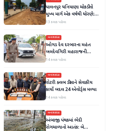
પાલનપુર ધનિયાણા ચોકડીનો
મુખ્ય માર્ગ એક વર્ષથી ધોરણે:
ગટરલાઇન પછી રસ્તો ન
13 કલાક પહેલા
બનતા હાલાકી
બનાસકાંઠા
ઓગડ દેવ દરબારના મહંત
બલદેવગિરી મહારાજની
અટકાયત બાદ જામીન પર
14 કલાક પહેલા
મુક્તિ
બનાસકાંઠા
રોટરી ક્લબ ડીસાને સેવાકીય
કાર્યો બદલ 24 એવોર્ડ્સ મળ્યા
14 કલાક પહેલા
બનાસકાંઠા
અંબાજી પંથકમાં ભેદી
રોગચાળાનો આતંક: બે