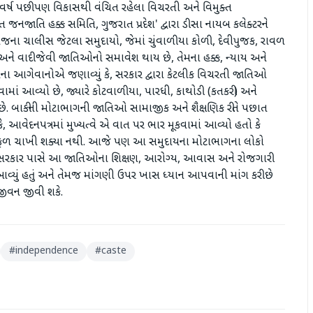
ર્ષ પછી પણ વિકાસથી વંચિત રહેલા વિચરતી અને વિમુક્ત
નજાતિ હક્ક સમિતિ, ગુજરાત પ્રદેશ' દ્વારા ડીસા નાયબ કલેક્ટરને
જના ચાલીસ જેટલા સમુદાયો, જેમાં ચુંવાળીયા કોળી, દેવીપુજક, રાવળ
ને વાદી જેવી જાતિઓનો સમાવેશ થાય છે, તેમના હક્ક, ન્યાય અને
ના આગેવાનોએ જણાવ્યું કે, સરકાર દ્વારા કેટલીક વિચરતી જાતિઓ
વામાં આવ્યો છે, જ્યારે કોટવાળીયા, પારધી, કાથોડી (કતકરી) અને
ે. બાકીની મોટાભાગની જાતિઓ સામાજીક અને શૈક્ષણિક રીતે પછાત
ે, આવેદનપત્રમાં મુખ્યત્વે એ વાત પર ભાર મૂકવામાં આવ્યો હતો કે
 ફળ ચાખી શક્યા નથી. આજે પણ આ સમુદાયના મોટાભાગના લોકો
િતિએ સરકાર પાસે આ જાતિઓના શિક્ષણ, આરોગ્ય, આવાસ અને રોજગારી
્યું હતું અને તેમજ માંગણી ઉપર ખાસ ધ્યાન આપવાની માંગ કરી છે
ર જીવન જીવી શકે.
#
independence
#
caste