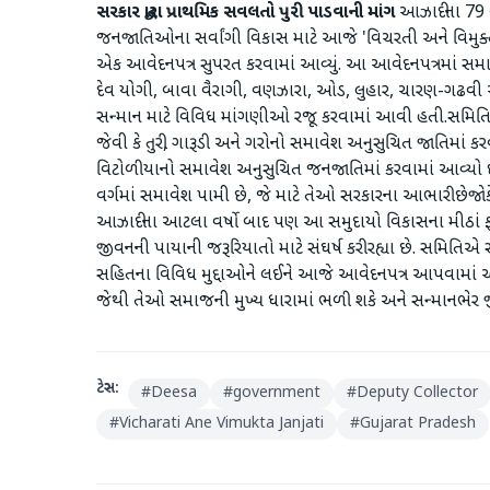
સરકાર દ્વારા પ્રાથમિક સવલતો પુરી પાડવાની માંગ
આઝાદીના 79 વ
જનજાતિઓના સર્વાંગી વિકાસ માટે આજે 'વિચરતી અને વિમુક્ત જ
એક આવેદનપત્ર સુપરત કરવામાં આવ્યું. આ આવેદનપત્રમાં સમા
દેવ યોગી, બાવા વૈરાગી, વણઝારા, ઓડ, લુહાર, ચારણ-ગઢવી અ
સન્માન માટે વિવિધ માંગણીઓ રજૂ કરવામાં આવી હતી. ​સમિતિ
જેવી કે તુરી, ગારૂડી અને ગરોનો સમાવેશ અનુસુચિત જાતિમાં કર
વિટોળીયાનો સમાવેશ અનુસુચિત જનજાતિમાં કરવામાં આવ્યો છ
વર્ગમાં સમાવેશ પામી છે, જે માટે તેઓ સરકારના આભારી છે ​જોક
આઝાદીના આટલા વર્ષો બાદ પણ આ સમુદાયો વિકાસના મીઠાં
જીવનની પાયાની જરૂરિયાતો માટે સંઘર્ષ કરી રહ્યા છે. સમ
સહિતના વિવિધ મુદ્દાઓને લઈને આજે આવેદનપત્ર આપવામાં આવ
જેથી તેઓ સમાજની મુખ્ય ધારામાં ભળી શકે અને સન્માનભે
ટેગ્સ:
#
Deesa
#
government
#
Deputy Collector
#
Vicharati Ane Vimukta Janjati
#
Gujarat Pradesh