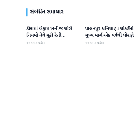
સંબંધિત સમાચાર
ડીસામાં બેફામ ખનીજ ચોરી:
પાલનપુર ધનિયાણા ચોકડીનો
બનાસકાંઠા
બનાસકાંઠા
નિયમો નેવે મૂકી રેતી
મુખ્ય માર્ગ એક વર્ષથી ધોરણે
માફિયાઓ સક્રિય, તંત્ર સામે
ગટરલાઇન પછી રસ્તો ન
13 કલાક પહેલા
13 કલાક પહેલા
સવાલો
બનતા હાલાકી