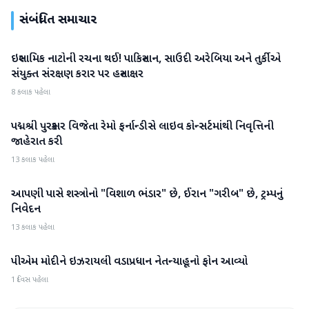
સંબંધિત સમાચાર
ઇસ્લામિક નાટોની રચના થઈ! પાકિસ્તાન, સાઉદી અરેબિયા અને તુર્કીએ
આંતરરાષ્ટ્રીય
સંયુક્ત સંરક્ષણ કરાર પર હસ્તાક્ષર
8 કલાક પહેલા
પદ્મશ્રી પુરસ્કાર વિજેતા રેમો ફર્નાન્ડીસે લાઇવ કોન્સર્ટમાંથી નિવૃત્તિની
આંતરરાષ્ટ્રીય
જાહેરાત કરી
13 કલાક પહેલા
આપણી પાસે શસ્ત્રોનો "વિશાળ ભંડાર" છે, ઈરાન "ગરીબ" છે, ટ્રમ્પનું
આંતરરાષ્ટ્રીય
નિવેદન
13 કલાક પહેલા
પીએમ મોદીને ઇઝરાયલી વડાપ્રધાન નેતન્યાહૂનો ફોન આવ્યો
આંતરરાષ્ટ્રીય
1 દિવસ પહેલા