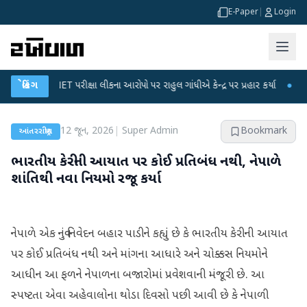
E-Paper
|
Login
UGC-NET પરીક્ષા લીકના આરોપો પર રાહુલ ગાંધીએ કેન્દ્ર પર પ્રહાર કર્યા
બ્રેકિંગ
●
હિંમતનગરમ
12 જૂન, 2026
|
Super Admin
Bookmark
આંતરરાષ્ટ્રીય
ભારતીય કેરીની આયાત પર કોઈ પ્રતિબંધ નથી, નેપાળે
શાંતિથી નવા નિયમો રજૂ કર્યા
નેપાળે એક નવું નિવેદન બહાર પાડીને કહ્યું છે કે ભારતીય કેરીની આયાત
પર કોઈ પ્રતિબંધ નથી અને માંગના આધારે અને ચોક્કસ નિયમોને
આધીન આ ફળને નેપાળના બજારોમાં પ્રવેશવાની મંજૂરી છે. આ
સ્પષ્ટતા એવા અહેવાલોના થોડા દિવસો પછી આવી છે કે નેપાળી