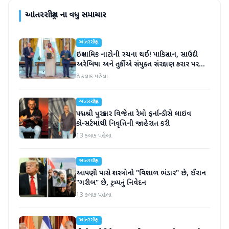
આંતરરાષ્ટ્રીય
ના વધુ સમાચાર
આંતરરાષ્ટ્રીય
ઇસ્લામિક નાટોની રચના થઈ! પાકિસ્તાન, સાઉદી
અરેબિયા અને તુર્કીએ સંયુક્ત સંરક્ષણ કરાર પર
હસ્તાક્ષર
8 કલાક પહેલા
આંતરરાષ્ટ્રીય
પદ્મશ્રી પુરસ્કાર વિજેતા રેમો ફર્નાન્ડીસે લાઇવ
કોન્સર્ટમાંથી નિવૃત્તિની જાહેરાત કરી
13 કલાક પહેલા
આંતરરાષ્ટ્રીય
આપણી પાસે શસ્ત્રોનો "વિશાળ ભંડાર" છે, ઈરાન
"ગરીબ" છે, ટ્રમ્પનું નિવેદન
13 કલાક પહેલા
આંતરરાષ્ટ્રીય