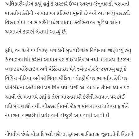
અધિકારીઓએ કહ્યું હતું કે સરકારે ઉચ્ચ સ્તરના જંતુનાશકો ધરાવતી
ભારતીય કેરીની આયાત પર પ્રતિબંધ મૂક્યો છે અને આ પગલું સરહદી
વિસ્તારોમાં, ખાસ કરીને મધેશ પ્રાંતમાં ક્વોરેન્ટાઇન સુવિધાઓના
અભાવને કારણે લેવામાં આવ્યું છે.
કૃષિ, વન અને પર્યાવરણ મંત્રાલયે બુધવારે એક નિવેદનમાં જણાવ્યું હતું
કે ભારતમાંથી કેરીની આયાત પર કોઈ પ્રતિબંધ નથી. મંત્રાલય હેઠળના
પ્લાન્ટ ક્વોરેન્ટાઇન અને પેસ્ટિસાઇડ મેનેજમેન્ટ સેન્ટરે જણાવ્યું હતું કે
વિવિધ મીડિયા અને સોશિયલ મીડિયા પ્લેટફોર્મ પર ભારતીય કેરી પર
પ્રતિબંધના અહેવાલો પ્રકાશિત થયા પછી આ બાબત તેમના ધ્યાન પર
આવી છે. મંત્રાલયે કહ્યું કે તેણે ભારતમાંથી કેરીની આયાત પર કોઈ
પ્રતિબંધ લાદ્યો નથી. ચોક્કસ નિયમો હેઠળ માંગના આધારે આ ફળોને
નેપાળના બજારોમાં પ્રવેશવાની મંજૂરી આપવામાં આવી છે.
નોંધનીય છે કે થોડા દિવસો પહેલા, ફળમાં હાનિકારક જીવાતોની ચિંતાને