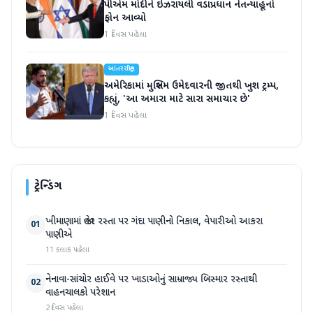
પીએમ મોદીને ઇઝરાયલી વડાપ્રધાન નેતન્યાહૂનો
ફોન આવ્યો
1 દિવસ પહેલા
આંતરરાષ્ટ્રીય
અમેરિકામાં મુસ્લિમ ઉમેદવારની જીતથી ખુશ ટ્રમ્પ,
કહ્યું, 'આ અમારા માટે સારા સમાચાર છે'
1 દિવસ પહેલા
ટ્રેન્ડિંગ
ખીમાણામાં જાહેર રસ્તા પર ગંદા પાણીનો નિકાલ, વેપારીઓ આકરા
01
પાણીએ
11 કલાક પહેલા
નેનાવા-સાંચોર હાઈવે પર ખાડાઓનું સામ્રાજ્ય બિસ્માર રસ્તાથી
02
વાહનચાલકો પરેશાન
2 દિવસ પહેલા