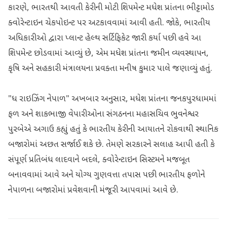
કારણે, ભારતથી આવતી કેરીની મોટી શિપમેન્ટ મધેશ પ્રાંતના ભીટ્ટામોડ
ક્વોરેન્ટાઇન ચેકપોઇન્ટ પર અટકાવવામાં આવી હતી. જોકે, ભારતીય
અધિકારીઓ દ્વારા પ્લાન્ટ હેલ્થ સર્ટિફિકેટ જારી કર્યા પછી હવે આ
શિપમેન્ટ છોડવામાં આવ્યું છે, એમ મધેશ પ્રાંતના જમીન વ્યવસ્થાપન,
કૃષિ અને સહકારી મંત્રાલયના પ્રવક્તા મનીષ કુમાર પાલે જણાવ્યું હતું.
"ધ રાઇઝિંગ નેપાળ" અખબાર અનુસાર, મધેશ પ્રાંતના જનકપુરધામમાં
ફળ અને શાકભાજી વેપારીઓના સંગઠનના મહાસચિવ ભુવનેશ્વર
પુરબેએ અગાઉ કહ્યું હતું કે ભારતીય કેરીની આયાતને રોકવાથી સ્થાનિક
બજારોમાં અછત સર્જાઈ શકે છે. તેમણે સરકારને સલાહ આપી હતી કે
સંપૂર્ણ પ્રતિબંધ લાદવાને બદલે, ક્વોરેન્ટાઇન સિસ્ટમને મજબૂત
બનાવવામાં આવે અને યોગ્ય ગુણવત્તા તપાસ પછી ભારતીય ફળોને
નેપાળના બજારોમાં પ્રવેશવાની મંજૂરી આપવામાં આવે છે.