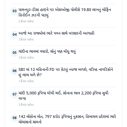
પાલનપુર-ડીસા હાઇવે પર એસઓજી પોલીસે 19.80 લાખનું મોર્ફિન
03
હિરોઈન ઝડપી પાડ્યું
2 દિવસ પહેલા
આજે આ રાજ્યોમાં ભારે પવન સાથે વરસાદની આગાહી
04
3 દિવસ પહેલા
ચાંદીના ભાવમાં વધારો, સોનું પણ મોંઘુ થયું
05
3 દિવસ પહેલા
SBI માં 12 મહિનાની FD પર કેટલું વ્યાજ મળશે, વરિષ્ઠ નાગરિકોને
06
શું લાભ મળે છે?
1 દિવસ પહેલા
ચાંદી 5,000 રૂપિયા મોંઘી થઈ, સોનાના ભાવ 2,200 રૂપિયા સુધી
07
વધ્યા
2 દિવસ પહેલા
142 લોકોના મોત, 797 કરોડ રૂપિયાનું નુકસાન, હિમાચલ પ્રદેશમાં ભારે
08
ચોમાસાનો સામનો