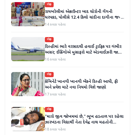
રાષ્ટ્રીય
રાયબરેલીમાં એન્કાઉન્ટર બાદ ચોરોની ગેંગની
ધરપકડ, પોલીસે 12.4 કિલો ચાંદીના દાગીના જપ્ત
કર્યા
14 કલાક પહેલા
રાષ્ટ્રીય
દિલ્હીમાં ભારે વરસાદથી હવાઈ ટ્રાફિક પર ગંભીર
અસર; ઈન્ડિગોએ મુસાફરો માટે એડવાઈઝરી જાહેર
કરી
16 કલાક પહેલા
રાષ્ટ્રીય
કેબિનેટે ખાનગી ખાનગી બેંકને દિલ્હી આપી, ફી
અને પ્રવેશ માટે નવા નિયમો વિશે જાણો
17 કલાક પહેલા
રાષ્ટ્રીય
"મારો જીવ જોખમમાં છે," ભૂખ હડતાળ પર રહેલા
ઝારખંડના વિદ્યાર્થી નેતા દેવેન્દ્ર નાથ મહતોની
તબિયત ખરાબ
18 કલાક પહેલા