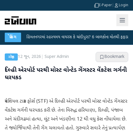
E-Paper
|
Login
●
બ્રેકિંગ
હિંમતનગરમાં રહસ્યમય વાયરસ કે ચાંદીપુરા? 6 બાળકોના મોતથી ફફડાટ
●
હવા
12 જૂન, 2026
|
Super Admin
Bookmark
રાષ્ટ્રીય
દિલ્હી એરપોર્ટ પરથી મોસ્ટ વોન્ટેડ ગેંગસ્ટર વેંકટેશ ગર્ગની
ધરપકડ
સ્પેશિયલ ટાસ્ક ફોર્સ (STF) એ દિલ્હી એરપોર્ટ પરથી મોસ્ટ વોન્ટેડ ગેંગસ્ટર
વેંકટેશ ગર્ગની ધરપકડ કરી છે. તેના વિરુદ્ધ હરિયાણા, દિલ્હી, પંજાબ
અને ચંદીગઢમાં હત્યા, લૂંટ અને ખંડણીના 12 થી વધુ કેસ નોંધાયેલા છે.
તે જ્યોર્જિયાથી તેની ગેંગ ચલાવતો હતો. ગુરુવારે સવારે તેનું પ્રત્યાર્પણ