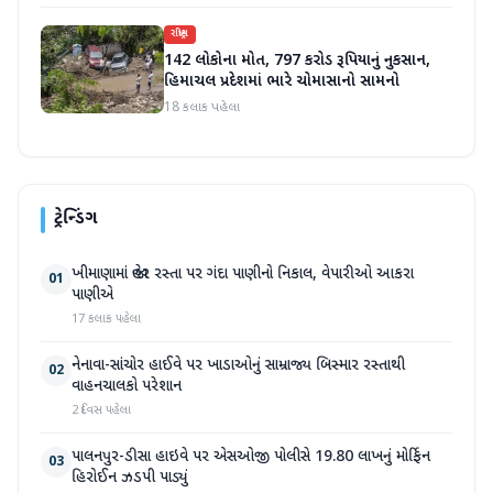
રાષ્ટ્રીય
142 લોકોના મોત, 797 કરોડ રૂપિયાનું નુકસાન,
હિમાચલ પ્રદેશમાં ભારે ચોમાસાનો સામનો
18 કલાક પહેલા
ટ્રેન્ડિંગ
ખીમાણામાં જાહેર રસ્તા પર ગંદા પાણીનો નિકાલ, વેપારીઓ આકરા
01
પાણીએ
17 કલાક પહેલા
નેનાવા-સાંચોર હાઈવે પર ખાડાઓનું સામ્રાજ્ય બિસ્માર રસ્તાથી
02
વાહનચાલકો પરેશાન
2 દિવસ પહેલા
પાલનપુર-ડીસા હાઇવે પર એસઓજી પોલીસે 19.80 લાખનું મોર્ફિન
03
હિરોઈન ઝડપી પાડ્યું