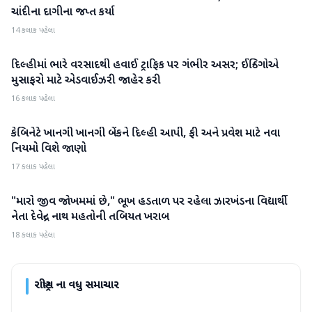
ચાંદીના દાગીના જપ્ત કર્યા
14 કલાક પહેલા
દિલ્હીમાં ભારે વરસાદથી હવાઈ ટ્રાફિક પર ગંભીર અસર; ઈન્ડિગોએ
રાષ્ટ્રીય
મુસાફરો માટે એડવાઈઝરી જાહેર કરી
16 કલાક પહેલા
કેબિનેટે ખાનગી ખાનગી બેંકને દિલ્હી આપી, ફી અને પ્રવેશ માટે નવા
રાષ્ટ્રીય
નિયમો વિશે જાણો
17 કલાક પહેલા
"મારો જીવ જોખમમાં છે," ભૂખ હડતાળ પર રહેલા ઝારખંડના વિદ્યાર્થી
રાષ્ટ્રીય
નેતા દેવેન્દ્ર નાથ મહતોની તબિયત ખરાબ
18 કલાક પહેલા
રાષ્ટ્રીય
ના વધુ સમાચાર