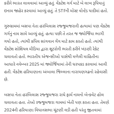
કરીને ભારત લાવવામાં આવ્યું હતું. વેંકટેશ ગર્ગ માટે બે લાખ રૂપિયાનું
ઇનામ જાહેર કરવામાં આવ્યું હતું. તે STFની મોસ્ટ વોન્ટેડ યાદીમાં હતો.
ગુરુગ્રામમાં બસપા નેતા હરબિલાસ રજ્જુમજરાની હત્યામાં પણ વેંકટેશ
ગર્ગનું નામ સામે આવ્યું હતું. હત્યા પછી તે તરત જ જ્યોર્જિયા ભાગી
ગયો હતો, ત્યાંથી કપિલ સાંગવાન ગેંગ માટે કામ કરતો હતો. ત્યાંથી
વેંકટેશ સોશિયલ મીડિયા દ્વારા શૂટરોની ભરતી કરીને ખંડણી રેકેટ
ચલાવતો હતો. ભારતીય એજન્સીઓ પાસેથી મળેલી માહિતીના
આધારે નવેમ્બર 2025 માં જ્યોર્જિયામાં તેની ધરપકડ કરવામાં આવી
હતી. વેંકટેશ હરિયાણાના અંબાલા જિલ્લાના નારાયણગઢનો રહેવાસી
છે.
બસપા નેતા હરબિલાસ રજ્જુમજરા રાધે ફાર્મ નામનો બેન્ક્વેટ હોલ
ચલાવતા હતા. તેઓ રજ્જુમજરા ગામમાં ખેતી પણ કરતા હતા. તેમણે
2024ની હરિયાણા વિધાનસભા ચૂંટણી લડી હતી પરંતુ જીતવામાં