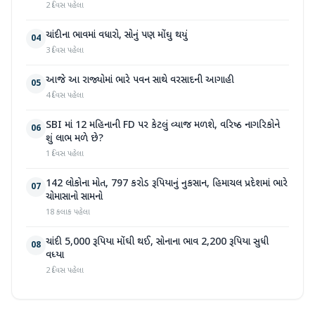
2 દિવસ પહેલા
ચાંદીના ભાવમાં વધારો, સોનું પણ મોંઘુ થયું
04
3 દિવસ પહેલા
આજે આ રાજ્યોમાં ભારે પવન સાથે વરસાદની આગાહી
05
4 દિવસ પહેલા
SBI માં 12 મહિનાની FD પર કેટલું વ્યાજ મળશે, વરિષ્ઠ નાગરિકોને
06
શું લાભ મળે છે?
1 દિવસ પહેલા
142 લોકોના મોત, 797 કરોડ રૂપિયાનું નુકસાન, હિમાચલ પ્રદેશમાં ભારે
07
ચોમાસાનો સામનો
18 કલાક પહેલા
ચાંદી 5,000 રૂપિયા મોંઘી થઈ, સોનાના ભાવ 2,200 રૂપિયા સુધી
08
વધ્યા
2 દિવસ પહેલા