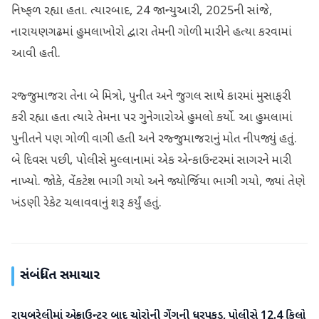
નિષ્ફળ રહ્યા હતા. ત્યારબાદ, 24 જાન્યુઆરી, 2025ની સાંજે,
નારાયણગઢમાં હુમલાખોરો દ્વારા તેમની ગોળી મારીને હત્યા કરવામાં
આવી હતી.
રજ્જુમાજરા તેના બે મિત્રો, પુનીત અને જુગલ સાથે કારમાં મુસાફરી
કરી રહ્યા હતા ત્યારે તેમના પર ગુનેગારોએ હુમલો કર્યો. આ હુમલામાં
પુનીતને પણ ગોળી વાગી હતી અને રજ્જુમાજરાનું મોત નીપજ્યું હતું.
બે દિવસ પછી, પોલીસે મુલ્લાનામાં એક એન્કાઉન્ટરમાં સાગરને મારી
નાખ્યો. જોકે, વેંકટેશ ભાગી ગયો અને જ્યોર્જિયા ભાગી ગયો, જ્યાં તેણે
ખંડણી રેકેટ ચલાવવાનું શરૂ કર્યું હતું.
સંબંધિત સમાચાર
રાયબરેલીમાં એન્કાઉન્ટર બાદ ચોરોની ગેંગની ધરપકડ, પોલીસે 12.4 કિલો
રાષ્ટ્રીય