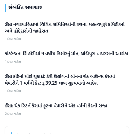
સંબંધિત સમાચાર
ડીસા નગરપાલિકામાં વિવિધ સમિતિઓની રચના: મહત્વપૂર્ણ કમિટીઓ
બનાસકાંઠા
અને હોદ્દેદારોની જાહેરાત
1 દિવસ પહેલા
કાંકરેજના શિહોરીમાં 9 વર્ષીય કિશોરનું મોત, ચાંદીપુરા વાયરસની આશંકા
બનાસકાંઠા
1 દિવસ પહેલા
ડીસા કોર્ટનો મોટો ચુકાદો: ડેરી ઉદ્યોગની લોનના ચેક બાઉન્સ કેસમાં
બનાસકાંઠા
વેપારીને 1 વર્ષની કેદ; રૂ.39.25 લાખ ચૂકવવાનો આદેશ
1 દિવસ પહેલા
ડીસા: ચેક રિટર્ન કેસમાં ફ્રૂટના વેપારીને એક વર્ષની કેદની સજા
બનાસકાંઠા
2 દિવસ પહેલા