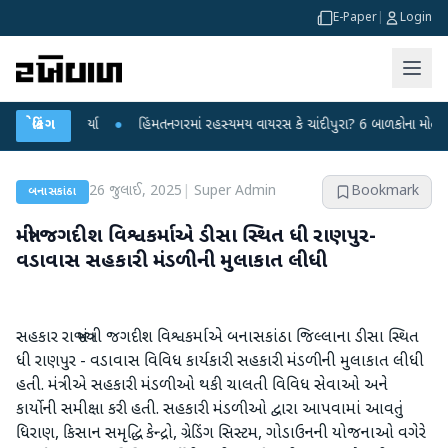
E-Paper
|
Login
હાર કર્યા
બ્રેકિંગ
●
હિંમતનગરમાં રહસ્યમય વાયરસ કે ચાંદીપુરા? 6 બાળકોના મોતથી ફફડાટ
26 જુલાઈ, 2025
|
Super Admin
Bookmark
બનાસકાંઠા
મંત્રી જગદીશ વિશ્વકર્માએ ડીસા સ્થિત ધી રાણપુર-
વડાવાસ સહકારી મંડળીની મુલાકાત લીધી
સહકાર રાજ્ય મંત્રી જગદીશ વિશ્વકર્માએ બનાસકાંઠા જિલ્લાના ડીસા સ્થિત
ધી રાણપુર - વડાવાસ વિવિધ કાર્યકારી સહકારી મંડળીની મુલાકાત લીધી
હતી. મંત્રીએ સહકારી મંડળીઓ થકી ચાલતી વિવિધ સેવાઓ અને
કાર્યોની સમીક્ષા કરી હતી. સહકારી મંડળીઓ દ્વારા આપવામાં આવતું
ધિરાણ, કિસાન સમૃદ્ધિ કેન્દ્રો, ગ્રેડિંગ સિસ્ટમ, ગોડાઉનની યોજનાઓ વગેરે