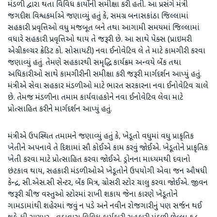
મંડળી દ્વારા થતા વિવિધ કાર્યોની સમીક્ષા કરી હતી. આ પ્રસંગે મંત્રી
જગદીશ વિશ્વકર્માએ જણાવ્યું હતું કે, સમગ્ર બનાસકાંઠા જિલ્લામાં
સહકારી પ્રવૃત્તિઓ વધુ મજબૂત બને તથા આગામી સમયમાં જિલ્લામાં
વધારે સહકારી પ્રવૃત્તિઓ થાય તે જરૂરી છે. આ સાથે પેક્સ (પ્રાઇમરી
એગ્રીકલ્ચર ક્રેડિટ કો. સોસાયટી) નવા ઈનોવેટિવ લે તે માટે કામગીરી કરવા
જણાવ્યું હતું. તેમણે સહકારથી સમૃદ્ધિ કાર્યક્રમ અન્વયે બેંક તથા
અધિકારીઓ સાથે કામગીરીની સમીક્ષા કરી જરૂરી માર્ગદર્શન આપ્યું હતું.
મંત્રીએ સેવા સહકાર મંડળીઓ માટે ભારત સરકારના નવા ઈનોવેટિવ ચાલે
છે. તેમજ મંડળીના તમામ કાર્યવાહકોને નવા ઈનોવેટિવ લેવા માટે
પ્રોત્સાહિત કરીને માર્ગદર્શન આપ્યું હતું.
મંત્રીએ ઉપસ્થિત તમામને જણાવ્યું હતું કે, ખેડૂતો વધુમાં વધુ પ્રાકૃતિક
ખેતીને અપનાવે તે દિશામાં સૌ કોઈએ કામ કરવું જોઈએ. ખેડૂતોને પ્રાકૃતિક
ખેતી કરવા માટે પ્રોત્સાહિત કરવા જોઈએ. ડ્રોનના માધ્યમથી દવાનો
છંટકાવ થાય, સહકારી મંડળીઓએ ખેડૂતોને ઉપયોગી એવા જન ઔષધી
કેન્દ્ર, સી.એસ.સી સેન્ટર, બેંક મિત્ર, ગ્રોસરી સ્ટોર ચાલુ કરવા જોઈએ. જીવન
જરૂરી ચીજ વસ્તુઓ સ્ટોરમાં રાખી શકાય જેના કારણે ખેડૂતોને
ગામડામાંથી શહેરમાં જવું ન પડે અને નવીન રોજગારીનું પણ સર્જન થઈ