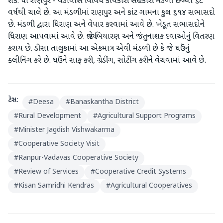
શકે. ધી રાણપુર - વડાવાસ વિવિધ કાર્યકારી સહકારી મંડળી છેલ્લા ૬૮
વર્ષથી ચાલે છે. આ મંડળીમાં રાણપુર અને કાંટ ગામના કુલ ૬૧૪ સભાસદો
છે. મંડળી દ્વારા ધિરાણ અને વેપાર કરવામાં આવે છે. ખેડૂત સભાસદોને
ધિરાણ આપવામાં આવે છે. જ્યારે બિયારણ અને જંતુનાશક દવાઓનું વિતરણ
કરાય છે. ડીસા તાલુકામાં આ એકમાત્ર એવી મંડળી છે કે જે ઘઉંનું
ક્લીનિંગ કરે છે. ઘઉંને સાફ કરી, ગ્રેડીંગ, સોટીંગ કરીને વેચવામાં આવે છે.
ટેગ્સ:
#
Deesa
#
Banaskantha District
#
Rural Development
#
Agricultural Support Programs
#
Minister Jagdish Vishwakarma
#
Cooperative Society Visit
#
Ranpur-Vadavas Cooperative Society
#
Review of Services
#
Cooperative Credit Systems
#
Kisan Samridhi Kendras
#
Agricultural Cooperatives