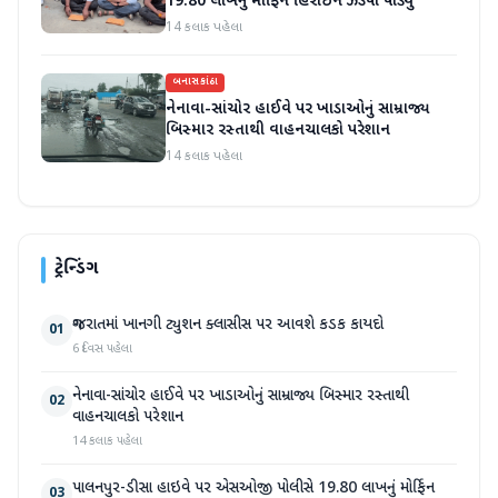
19.80 લાખનું મોર્ફિન હિરોઈન ઝડપી પાડ્યું
14 કલાક પહેલા
બનાસકાંઠા
નેનાવા-સાંચોર હાઈવે પર ખાડાઓનું સામ્રાજ્ય
બિસ્માર રસ્તાથી વાહનચાલકો પરેશાન
14 કલાક પહેલા
ટ્રેન્ડિંગ
ગુજરાતમાં ખાનગી ટ્યુશન ક્લાસીસ પર આવશે કડક કાયદો
01
6 દિવસ પહેલા
નેનાવા-સાંચોર હાઈવે પર ખાડાઓનું સામ્રાજ્ય બિસ્માર રસ્તાથી
02
વાહનચાલકો પરેશાન
14 કલાક પહેલા
પાલનપુર-ડીસા હાઇવે પર એસઓજી પોલીસે 19.80 લાખનું મોર્ફિન
03