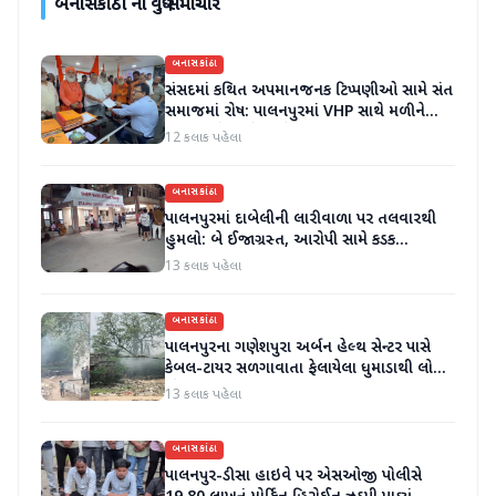
બનાસકાંઠા
ના વધુ સમાચાર
બનાસકાંઠા
સંસદમાં કથિત અપમાનજનક ટિપ્પણીઓ સામે સંત
સમાજમાં રોષ: પાલનપુરમાં VHP સાથે મળીને
અધિક કલેક્ટરને આવેદનપત્ર આપ્યું
12 કલાક પહેલા
બનાસકાંઠા
પાલનપુરમાં દાબેલીની લારીવાળા પર તલવારથી
હુમલો: બે ઈજાગ્રસ્ત, આરોપી સામે કડક
કાર્યવાહીની માંગ
13 કલાક પહેલા
બનાસકાંઠા
પાલનપુરના ગણેશપુરા અર્બન હેલ્થ સેન્ટર પાસે
કેબલ-ટાયર સળગાવાતા ફેલાયેલા ધુમાડાથી લોકો
પરેશાન
13 કલાક પહેલા
બનાસકાંઠા
પાલનપુર-ડીસા હાઇવે પર એસઓજી પોલીસે