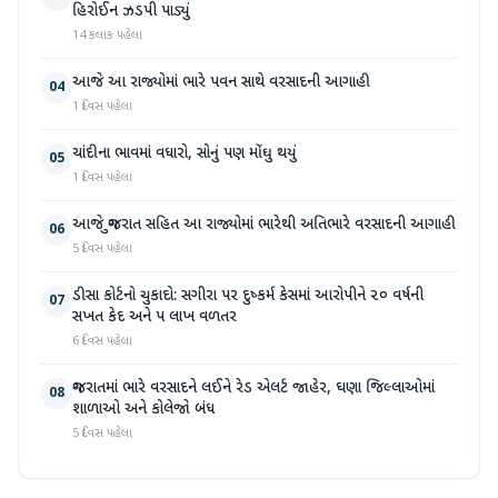
હિરોઈન ઝડપી પાડ્યું
14 કલાક પહેલા
આજે આ રાજ્યોમાં ભારે પવન સાથે વરસાદની આગાહી
04
1 દિવસ પહેલા
ચાંદીના ભાવમાં વધારો, સોનું પણ મોંઘુ થયું
05
1 દિવસ પહેલા
આજે ગુજરાત સહિત આ રાજ્યોમાં ભારેથી અતિભારે વરસાદની આગાહી
06
5 દિવસ પહેલા
ડીસા કોર્ટનો ચુકાદો: સગીરા પર દુષ્કર્મ કેસમાં આરોપીને ૨૦ વર્ષની
07
સખત કેદ અને ૫ લાખ વળતર
6 દિવસ પહેલા
ગુજરાતમાં ભારે વરસાદને લઈને રેડ એલર્ટ જાહેર, ઘણા જિલ્લાઓમાં
08
શાળાઓ અને કોલેજો બંધ
5 દિવસ પહેલા