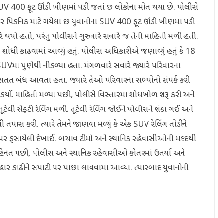
ક SUV 400 ફૂટ ઊંડી ખીણમાં પડી જતાં છ લોકોના મોત થયા છે. પોલીસે
પર પિકનિક માટે ગયેલા છ યુવાનોના SUV 400 ફૂટ ઊંડી ખીણમાં પડી
થયો હતો, પરંતુ પોલીસને ગુરુવારે સવારે જ તેની માહિતી મળી હતી.
ે શોધી કાઢવામાં આવ્યું હતું. પોલીસ અધિકારીએ જણાવ્યું હતું કે 18
UVમાં પુણેથી નીકળ્યા હતા. મંગળવારે સવારે જ્યારે પરિવારના
ફોન સતત બંધ આવતા હતા. જ્યારે તેઓ પરિવારના સભ્યોનો સંપર્ક કરી
 કર્યો. માહિતી મળ્યા પછી, પોલીસે વિસ્તારમાં શોધખોળ શરૂ કરી અને
ી સેફ્ટી રેલિંગ મળી. તૂટેલી રેલિંગ જોઈને પોલીસને શંકા ગઈ અને
ી તપાસ કરી, ત્યારે તેમને જાણવા મળ્યું કે એક SUV રેલિંગ તોડીને
પર ફસાયેલી દેખાઈ. બચાવ ટીમો અને સ્થાનિક રહેવાસીઓની મદદથી
નત પછી, પોલીસ અને સ્થાનિક રહેવાસીઓ કોતરમાં ઉતર્યા અને
બહાર કાઢીને સપાટી પર પાછા લાવવામાં આવ્યા. ત્યારબાદ યુવાનોની