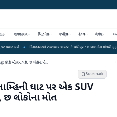
રાત
રાજકારણ
બિઝનેસ
સ્પોર્ટ્સ
હેલ્થ
ગેજેટ
અન
●
હિંમતનગરમાં રહસ્યમય વાયરસ કે ચાંદીપુરા? 6 બાળકોના મોતથી ફફડાટ
●
હવામા
ફૂટ ઊંડી ખીણમાં પડી, છ લોકોના મોત
Bookmark
ના તામ્હિની ઘાટ પર એક SUV
, છ લોકોના મોત