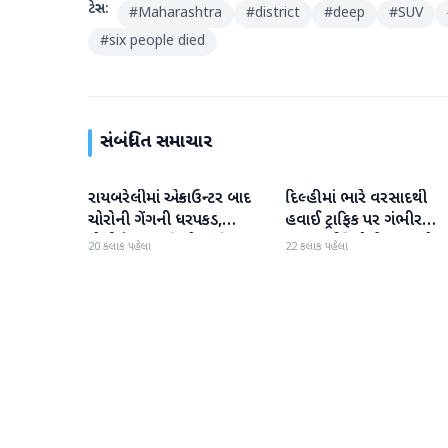
ટેગ્સ:
#
Maharashtra
#
district
#
deep
#
SUV
#
six people died
સંબંધિત સમાચાર
રાયબરેલીમાં એન્કાઉન્ટર બાદ
દિલ્હીમાં ભારે વરસાદથી
રાષ્ટ્રીય
રાષ્ટ્રીય
ચોરોની ગેંગની ધરપકડ,
હવાઈ ટ્રાફિક પર ગંભીર
પોલીસે 12.4 કિલો ચાંદીના
અસર; ઈન્ડિગોએ મુસાફરો મા
20 કલાક પહેલા
22 કલાક પહેલા
દાગીના જપ્ત કર્યા
એડવાઈઝરી જાહેર કરી