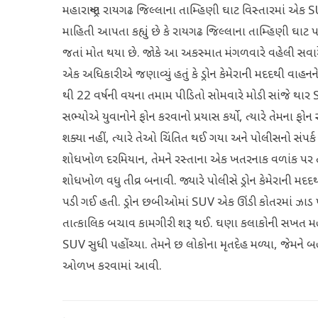
મહારાષ્ટ્રના રાયગઢ જિલ્લાના તામ્હિણી ઘાટ વિસ્તારમાં એ
માહિતી આપતા કહ્યું છે કે રાયગઢ જિલ્લાના તામ્હિણી ઘાટ 
જતાં મોત થયા છે. જોકે આ અકસ્માત મંગળવારે વહેલી સવારે 
એક અધિકારીએ જણાવ્યું હતું કે ડ્રોન કેમેરાની મદદથી વાહનન
થી 22 વર્ષની વયના તમામ પીડિતો સોમવારે મોડી સાંજે થાર S
સભ્યોએ યુવાનોને ફોન કરવાનો પ્રયાસ કર્યો, ત્યારે તેમના 
શક્યા નહીં, ત્યારે તેઓ ચિંતિત થઈ ગયા અને પોલીસનો સંપર્ક
શોધખોળ દરમિયાન, તેમને રસ્તાના એક ખતરનાક વળાંક પર તૂટેલ
શોધખોળ વધુ તીવ્ર બનાવી. જ્યારે પોલીસે ડ્રોન કેમેરાની મદદથ
પડી ગઈ હતી. ડ્રોન છબીઓમાં SUV એક ઊંડી કોતરમાં ઝાડ 
તાત્કાલિક બચાવ કામગીરી શરૂ થઈ. ઘણા કલાકોની સખત મહે
SUV સુધી પહોંચ્યા. તેમને છ લોકોના મૃતદેહ મળ્યા, જેમને 
ઓળખ કરવામાં આવી.