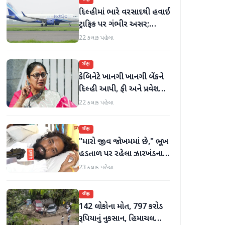
દિલ્હીમાં ભારે વરસાદથી હવાઈ
ટ્રાફિક પર ગંભીર અસર;
ઈન્ડિગોએ મુસાફરો માટે
22 કલાક પહેલા
એડવાઈઝરી જાહેર કરી
રાષ્ટ્રીય
કેબિનેટે ખાનગી ખાનગી બેંકને
દિલ્હી આપી, ફી અને પ્રવેશ
માટે નવા નિયમો વિશે જાણો
22 કલાક પહેલા
રાષ્ટ્રીય
"મારો જીવ જોખમમાં છે," ભૂખ
હડતાળ પર રહેલા ઝારખંડના
વિદ્યાર્થી નેતા દેવેન્દ્ર નાથ
23 કલાક પહેલા
મહતોની તબિયત ખરાબ
રાષ્ટ્રીય
142 લોકોના મોત, 797 કરોડ
રૂપિયાનું નુકસાન, હિમાચલ