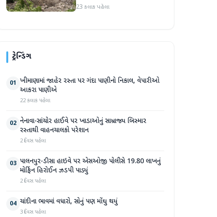
પ્રદેશમાં ભારે ચોમાસાનો સામનો
23 કલાક પહેલા
ટ્રેન્ડિંગ
ખીમાણામાં જાહેર રસ્તા પર ગંદા પાણીનો નિકાલ, વેપારીઓ
01
આકરા પાણીએ
22 કલાક પહેલા
નેનાવા-સાંચોર હાઈવે પર ખાડાઓનું સામ્રાજ્ય બિસ્માર
02
રસ્તાથી વાહનચાલકો પરેશાન
2 દિવસ પહેલા
પાલનપુર-ડીસા હાઇવે પર એસઓજી પોલીસે 19.80 લાખનું
03
મોર્ફિન હિરોઈન ઝડપી પાડ્યું
2 દિવસ પહેલા
ચાંદીના ભાવમાં વધારો, સોનું પણ મોંઘુ થયું
04
3 દિવસ પહેલા