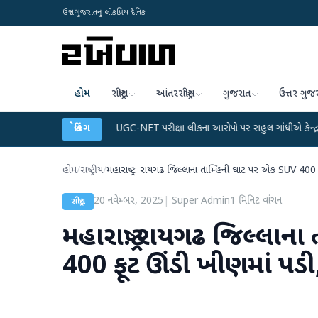
ઉત્તર ગુજરાતનું લોકપ્રિય દૈનિક
હોમ
રાષ્ટ્રીય
આંતરરાષ્ટ્રીય
ગુજરાત
ઉત્તર ગુજ
ટા પ્લાન
●
UGC-NET પરીક્ષા લીકના આરોપો પર રાહુલ ગાંધીએ કેન્દ્ર પર પ્રહાર કર્યા
બ્રેકિંગ
હોમ
/
રાષ્ટ્રીય
/
મહારાષ્ટ્ર: રાયગઢ જિલ્લાના તામ્હિની ઘાટ પર એક SUV 400 
20 નવેમ્બર, 2025
|
Super Admin
1
મિનિટ વાંચન
રાષ્ટ્રીય
મહારાષ્ટ્ર: રાયગઢ જિલ્લા
400 ફૂટ ઊંડી ખીણમાં પડી