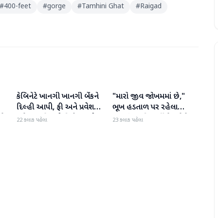
#
400-feet
#
gorge
#
Tamhini Ghat
#
Raigad
કેબિનેટે ખાનગી ખાનગી બેંકને
"મારો જીવ જોખમમાં છે,"
રાષ્ટ્રીય
રાષ્ટ્રીય
દિલ્હી આપી, ફી અને પ્રવેશ
ભૂખ હડતાળ પર રહેલા
ટે
માટે નવા નિયમો વિશે જાણો
ઝારખંડના વિદ્યાર્થી નેતા દેવેન્દ્ર
22 કલાક પહેલા
23 કલાક પહેલા
નાથ મહતોની તબિયત ખરાબ