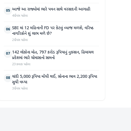
આજે આ રાજ્યોમાં ભારે પવન સાથે વરસાદની આગાહી
05
4 દિવસ પહેલા
SBI માં 12 મહિનાની FD પર કેટલું વ્યાજ મળશે, વરિષ્ઠ
06
નાગરિકોને શું લાભ મળે છે?
2 દિવસ પહેલા
142 લોકોના મોત, 797 કરોડ રૂપિયાનું નુકસાન, હિમાચલ
07
પ્રદેશમાં ભારે ચોમાસાનો સામનો
23 કલાક પહેલા
ચાંદી 5,000 રૂપિયા મોંઘી થઈ, સોનાના ભાવ 2,200 રૂપિયા
08
સુધી વધ્યા
3 દિવસ પહેલા