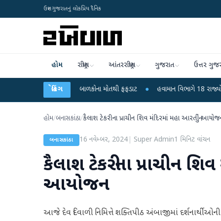
ઉત્તર ગુજરાતનું લોકપ્રિય દૈનિક
હોમ
રાષ્ટ્રીય
આંતરરાષ્ટ્રીય
ગુજરાત
ઉત્તર ગુજ
ે ચાંદીપુરા? 6 બાળકોના મોતથી ફફડાટ
બ્રેકિંગ
●
હવામાન વિભાગે 18 રાજ્યો માટે ભારે વરસા
હોમ
/
બનાસકાંઠા
/
કૈલાશ ટેકરીના પ્રાચીન શિવ મંદિરમાં મહા આરતીનું આયોજ
16 નવેમ્બર, 2024
|
Super Admin
1
મિનિટ વાંચન
બનાસકાંઠા
કૈલાશ ટેકરીના પ્રાચીન શિવ
આયોજન
આજે દેવ દિવાળી નિમિત્તે શક્તિપીઠ અંબાજીમાં દર્શનાર્થ