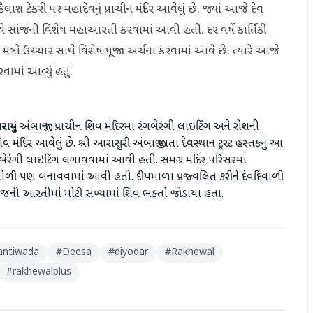
શ ટેકરી પર મહાદેવનું પ્રાચીન મંદિર આવેલું છે. જ્યાં આજે દેવ
 સાથે સાંજની વિશેષ મહાઆરતી કરવામાં આવી હતી. દર વર્ષે કાર્તિકી
 મંત્રો ઉચ્ચાર સાથે વિશેષ પૂજા અર્ચના કરવામાં આવે છે. ત્યારે આજે
ામાં આવ્યું હતું.
ાયું
અંબાજીના પ્રાચીન શિવ મંદિરમા રંગબેરંગી લાઇટિંગ અને રોશની
મંદિર આવેલું છે. શ્રી આરાસુરી અંબાજી માતા દેવસ્થાન ટ્રસ્ટ હસ્તકનું આ
ગબેરંગી લાઇટિંગ લગાવવામાં આવી હતી. સમગ્ર મંદિર પરિસરમાં
ગોળી પણ બનાવવામાં આવી હતી. દીપમાળા પ્રજ્વલિત કરીને દેવદિવાળી
ંજની આરતીમાં મોટી સંખ્યામાં શિવ ભક્તો જોડાયા હતા.
antiwada
#
Deesa
#
diyodar
#
Rakhewal
#
rakhewalplus