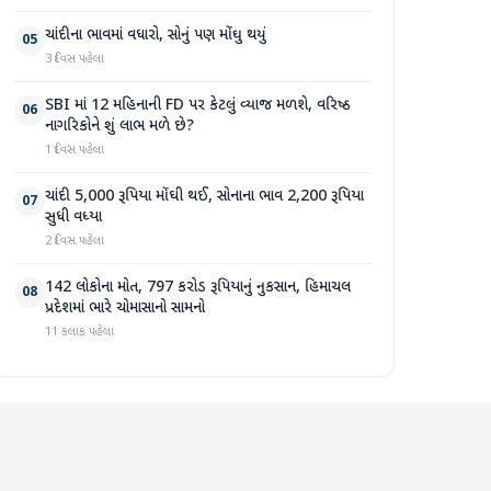
ચાંદીના ભાવમાં વધારો, સોનું પણ મોંઘુ થયું
05
3 દિવસ પહેલા
SBI માં 12 મહિનાની FD પર કેટલું વ્યાજ મળશે, વરિષ્ઠ
06
નાગરિકોને શું લાભ મળે છે?
1 દિવસ પહેલા
ચાંદી 5,000 રૂપિયા મોંઘી થઈ, સોનાના ભાવ 2,200 રૂપિયા
07
સુધી વધ્યા
2 દિવસ પહેલા
142 લોકોના મોત, 797 કરોડ રૂપિયાનું નુકસાન, હિમાચલ
08
પ્રદેશમાં ભારે ચોમાસાનો સામનો
11 કલાક પહેલા