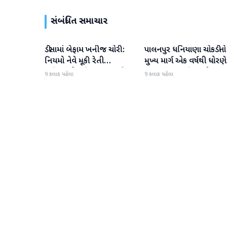
સંબંધિત સમાચાર
ડીસામાં બેફામ ખનીજ ચોરી:
પાલનપુર ધનિયાણા ચોકડીનો
બનાસકાંઠા
બનાસકાંઠા
નિયમો નેવે મૂકી રેતી
મુખ્ય માર્ગ એક વર્ષથી ધોરણે
માફિયાઓ સક્રિય, તંત્ર સામે
ગટરલાઇન પછી રસ્તો ન
9 કલાક પહેલા
9 કલાક પહેલા
સવાલો
બનતા હાલાકી