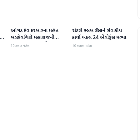
ઓગડ દેવ દરબારના મહંત
રોટરી ક્લબ ડીસાને સેવાકીય
બનાસકાંઠા
બનાસકાંઠા
:
બલદેવગિરી મહારાજની
કાર્યો બદલ 24 એવોર્ડ્સ મળ્યા
અટકાયત બાદ જામીન પર
10 કલાક પહેલા
10 કલાક પહેલા
મુક્તિ