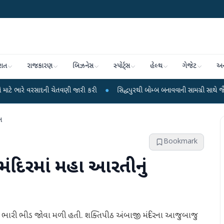
રાત
રાજકારણ
બિઝનેસ
સ્પોર્ટ્સ
હેલ્થ
ગેજેટ
અન
દની ચેતવણી જારી કરી
●
સિદ્ધપુરથી બોમ્બ બનાવવાની સામગ્રી સાથે જૈશના 5 શંકાસ્પ
ન
Bookmark
 મંદિરમાં મહા આરતીનું
ીઓની ભારી ભીડ જોવા મળી હતી. શક્તિપીઠ અંબાજી મંદિરના આજુબાજુ