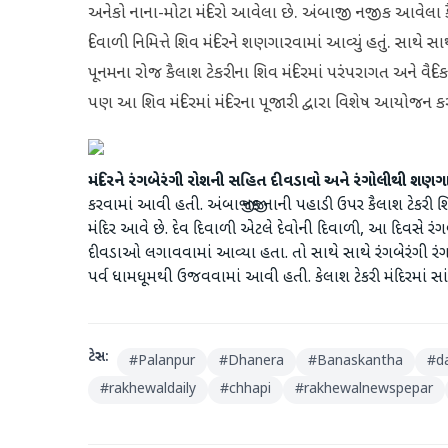
અનેકો નાના-મોટા મંદિરો આવેલા છે. અંબાજી નજીક આવેલા કૈલા
દિવાળી નિમિત્તે શિવ મંદિરને શણગારવામાં આવ્યું હતું. સાથે
પૂનમના રોજ કૈલાશ ટેકરીના શિવ મંદિરમાં પરંપરાગત અને વૈદિક
પણ આ શિવ મંદિરમાં મંદિરના પૂજારી દ્વારા વિશેષ આયોજન કરવ
મંદિરને રંગબેરંગી રોશની સહિત દીવડાવો અને રંગોલીથી શણગાર
કરવામાં આવી હતી. અંબાજી નજીક નાની પહાડી ઉપર કૈલાશ ટેકરી શિવ 
મંદિર આવે છે. દેવ દિવાળી એટલે દેવોની દિવાળી, આ દિવસે રં
દીવડાઓ લગાવવામાં આવ્યા હતા. તો સાથે સાથે રંગબેરંગી રં
પર્વ ધામધૂમથી ઉજવવામાં આવી હતી. કેલાશ ટેકરી મંદિરમાં સા
ટેગ્સ:
#
Palanpur
#
Dhanera
#
Banaskantha
#
d
#
rakhewaldaily
#
chhapi
#
rakhewalnewspepar