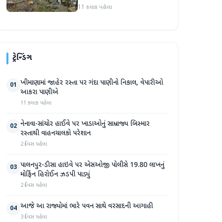
સપ્તાહમાં સેંકડો ભૂંડોના મોત
11 કલાક પહેલા
ટ્રેન્ડિંગ
ખીમાણામાં જાહેર રસ્તા પર ગંદા પાણીનો નિકાલ, વેપારીઓ
01
આકરા પાણીએ
11 કલાક પહેલા
નેનાવા-સાંચોર હાઈવે પર ખાડાઓનું સામ્રાજ્ય બિસ્માર
02
રસ્તાથી વાહનચાલકો પરેશાન
2 દિવસ પહેલા
પાલનપુર-ડીસા હાઇવે પર એસઓજી પોલીસે 19.80 લાખનું
03
મોર્ફિન હિરોઈન ઝડપી પાડ્યું
2 દિવસ પહેલા
આજે આ રાજ્યોમાં ભારે પવન સાથે વરસાદની આગાહી
04
3 દિવસ પહેલા