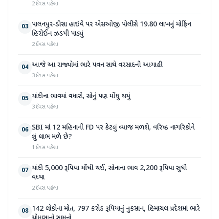
2 દિવસ પહેલા
પાલનપુર-ડીસા હાઇવે પર એસઓજી પોલીસે 19.80 લાખનું મોર્ફિન
03
હિરોઈન ઝડપી પાડ્યું
2 દિવસ પહેલા
આજે આ રાજ્યોમાં ભારે પવન સાથે વરસાદની આગાહી
04
3 દિવસ પહેલા
ચાંદીના ભાવમાં વધારો, સોનું પણ મોંઘુ થયું
05
3 દિવસ પહેલા
SBI માં 12 મહિનાની FD પર કેટલું વ્યાજ મળશે, વરિષ્ઠ નાગરિકોને
06
શું લાભ મળે છે?
1 દિવસ પહેલા
ચાંદી 5,000 રૂપિયા મોંઘી થઈ, સોનાના ભાવ 2,200 રૂપિયા સુધી
07
વધ્યા
2 દિવસ પહેલા
142 લોકોના મોત, 797 કરોડ રૂપિયાનું નુકસાન, હિમાચલ પ્રદેશમાં ભારે
08
ચોમાસાનો સામનો