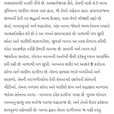
વાસણમાંથી પાણી પીવે છે. આશ્ચર્યજનક રીતે, તેમની પાસે 4.5 લાખ
રૂપિયાના ચાંદીના ચંપલ પણ હતા, જે તેઓ પહેરતા હતા. પ્રયાગરાજના
સંગમની રેતી પર શ્રદ્ધાનો ભવ્ય ઉત્સવ, માઘ મેળો યોજાઈ રહ્યો છે.
સંતો, યાત્રાળુઓ અને ભક્તોમાં, એક બાબા જેમનો ભવ્ય દેખાવ બધાને
આશ્ચર્યચકિત કરે છે તે આ વખતે સમાચારમાં છે. માથાથી પગ સુધી
સોના અને ચાંદીથી શણગારેલા, સુવર્ણ બાબા આ માઘ મેળાના સૌથી
મોટા આકર્ષણ તરીકે ઉભરી આવ્યા છે. સાદગી અને ત્યાગ માટે
જાણીતા સંતોમાં, ગોલ્ડન બાબાની અનોખી શૈલી દરેકનું ધ્યાન આકર્ષિત
કરી રહી છે. માથાથી પગ સુધી, બાબાના શરીર પર આશરે ₹5 કરોડના
સોના અને ચાંદીના દાગીના છે. તેમના હાથમાં ભારે બંગડીઓ અને
સાંકળો, તેમની આંગળીઓમાં દેવી-દેવતાઓ દર્શાવતી સોનાની
વીંટીઓ, તેમના ગળામાં સોના અને ચાંદીનો શંખ અને રુદ્રાક્ષના માળામાં
જડેલા સોનાના માળા - બાબાના દરેક દાગીના ખાસ છે. ગુગલ ગોલ્ડન
બાબાનું સાચું નામ મનોજ આનંદ મહારાજ છે, અને તેઓ ઉત્તર પ્રદેશના
કાનપુરના રહેવાસી છે. બાબા ફક્ત તેમના દાગીનામાં જ નહીં પરંતુ