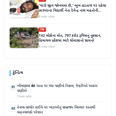
"મારો જીવ જોખમમાં છે," ભૂખ હડતાળ પર રહેલા
ઝારખંડના વિદ્યાર્થી નેતા દેવેન્દ્ર નાથ મહતોની
તબિયત ખરાબ
8 કલાક પહેલા
રાષ્ટ્રીય
142 લોકોના મોત, 797 કરોડ રૂપિયાનું નુકસાન,
હિમાચલ પ્રદેશમાં ભારે ચોમાસાનો સામનો
8 કલાક પહેલા
ટ્રેન્ડિંગ
ખીમાણામાં જાહેર રસ્તા પર ગંદા પાણીનો નિકાલ, વેપારીઓ આકરા
01
પાણીએ
7 કલાક પહેલા
નેનાવા-સાંચોર હાઈવે પર ખાડાઓનું સામ્રાજ્ય બિસ્માર રસ્તાથી
02
વાહનચાલકો પરેશાન