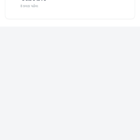
8 કલાક પહેલા