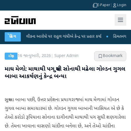
E-Paper
|
Login
રીક્ષા લીકના આરોપો પર રાહુલ ગાંધીએ કેન્દ્ર પર પ્રહાર કર્યા
બ્રેકિંગ
●
હિંમતનગરમાં રહસ્ય
16 જાન્યુઆરી, 2026
|
Super Admin
Bookmark
રાષ્ટ્રીય
માઘ મેળો: માથાથી પગ સુધી સોનાથી મઢેલા ગોલ્ડન ગુગલ
બાબા આકર્ષણનું કેન્દ્ર બન્યા
સત્તુઆ બાબા પછી, ઉત્તર પ્રદેશના પ્રયાગરાજમાં માઘ મેળામાં ગોલ્ડન
ગુગલ બાબા સમાચારમાં છે. ગોલ્ડન ગુગલ બાબાની ખાસિયત એ છે કે
તેઓ કરોડો રૂપિયાના સોનાના દાગીનાથી માથાથી પગ સુધી શણગારેલા
છે. તેમના ખાવાના વાસણો ચાંદીના બનેલા છે, અને તેઓ ચાંદીના