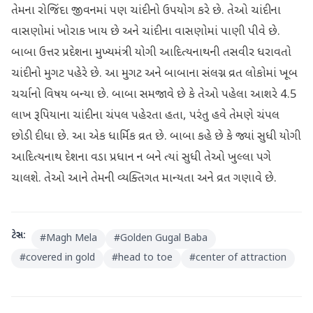
તેમના રોજિંદા જીવનમાં પણ ચાંદીનો ઉપયોગ કરે છે. તેઓ ચાંદીના
વાસણોમાં ખોરાક ખાય છે અને ચાંદીના વાસણોમાં પાણી પીવે છે.
બાબા ઉત્તર પ્રદેશના મુખ્યમંત્રી યોગી આદિત્યનાથની તસવીર ધરાવતો
ચાંદીનો મુગટ પહેરે છે. આ મુગટ અને બાબાના સંલગ્ન વ્રત લોકોમાં ખૂબ
ચર્ચાનો વિષય બન્યા છે. બાબા સમજાવે છે કે તેઓ પહેલા આશરે 4.5
લાખ રૂપિયાના ચાંદીના ચંપલ પહેરતા હતા, પરંતુ હવે તેમણે ચંપલ
છોડી દીધા છે. આ એક ધાર્મિક વ્રત છે. બાબા કહે છે કે જ્યાં સુધી યોગી
આદિત્યનાથ દેશના વડા પ્રધાન ન બને ત્યાં સુધી તેઓ ખુલ્લા પગે
ચાલશે. તેઓ આને તેમની વ્યક્તિગત માન્યતા અને વ્રત ગણાવે છે.
ટેગ્સ:
#
Magh Mela
#
Golden Gugal Baba
#
covered in gold
#
head to toe
#
center of attraction