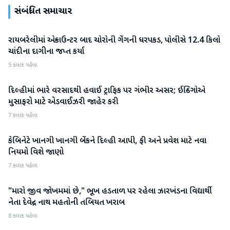
સંબંધિત સમાચાર
રાયબરેલીમાં એન્કાઉન્ટર બાદ ચોરોની ગેંગની ધરપકડ, પોલીસે 12.4 કિલો
રાષ્ટ્રીય
ચાંદીના દાગીના જપ્ત કર્યા
5 કલાક પહેલા
દિલ્હીમાં ભારે વરસાદથી હવાઈ ટ્રાફિક પર ગંભીર અસર; ઈન્ડિગોએ
રાષ્ટ્રીય
મુસાફરો માટે એડવાઈઝરી જાહેર કરી
7 કલાક પહેલા
કેબિનેટે ખાનગી ખાનગી બેંકને દિલ્હી આપી, ફી અને પ્રવેશ માટે નવા
રાષ્ટ્રીય
નિયમો વિશે જાણો
7 કલાક પહેલા
"મારો જીવ જોખમમાં છે," ભૂખ હડતાળ પર રહેલા ઝારખંડના વિદ્યાર્થી
રાષ્ટ્રીય
નેતા દેવેન્દ્ર નાથ મહતોની તબિયત ખરાબ
8 કલાક પહેલા