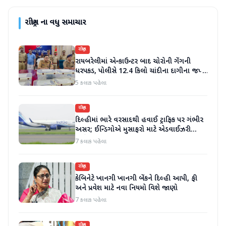
રાષ્ટ્રીય
ના વધુ સમાચાર
રાષ્ટ્રીય
રાયબરેલીમાં એન્કાઉન્ટર બાદ ચોરોની ગેંગની
ધરપકડ, પોલીસે 12.4 કિલો ચાંદીના દાગીના જપ્ત
કર્યા
5 કલાક પહેલા
રાષ્ટ્રીય
દિલ્હીમાં ભારે વરસાદથી હવાઈ ટ્રાફિક પર ગંભીર
અસર; ઈન્ડિગોએ મુસાફરો માટે એડવાઈઝરી
જાહેર કરી
7 કલાક પહેલા
રાષ્ટ્રીય
કેબિનેટે ખાનગી ખાનગી બેંકને દિલ્હી આપી, ફી
અને પ્રવેશ માટે નવા નિયમો વિશે જાણો
7 કલાક પહેલા
રાષ્ટ્રીય