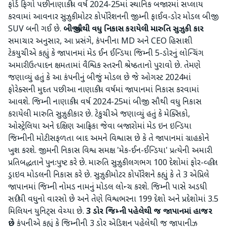
ફોર્ડ ફિગો પછી નાણાકીય વર્ષ 2024-25માં સ્થાનિક બજારમાં સપ્લાય
કરવામાં આવનાર સુઝુકી મોટર કોર્પોરેશનની જીમ્ની ફાઈવ-ડોર મોડલ બીજી
SUV બની ગઈ છે.
બીજી સૌથી વધુ નિકાસ કરાયેલી મારુતિ સુઝુકી કાર
સમાચાર અનુસાર, આ પ્રસંગે, કંપનીના MD અને CEO હિસાશી
ટેકયુચીએ કહ્યું કે જાપાનમાં મેડ ઈન ઈન્ડિયા જિમ્ની 5-ડોરનું લોન્ચિંગ
અમારી ઉત્પાદન ક્ષમતામાં વૈશ્વિક સ્તરની શ્રેષ્ઠતાનો પુરાવો છે. તેમણે
જણાવ્યું હતું કે આ કંપનીનું બીજું મોડલ છે જે ઓગસ્ટ 2024માં
ફોરેક્સની મુદત પછી આ નાણાકીય વર્ષમાં જાપાનમાં નિકાસ કરવામાં
આવશે. જિમ્ની નાણાકીય વર્ષ 2024-25માં બીજી સૌથી વધુ નિકાસ
કરાયેલી મારુતિ સુઝુકી કાર છે. ટેકુચીએ જણાવ્યું હતું કે મેક્સિકો,
ઓસ્ટ્રેલિયા અને દક્ષિણ આફ્રિકા જેવા બજારોમાં મેડ ઇન ઇન્ડિયા
જિમ્નીની મોટી સફળતા બાદ અમને વિશ્વાસ છે કે તે જાપાનમાં ગ્રાહકોને
ખુશ કરશે. જીમની નિકાસ વિશ્વ સમક્ષ 'મેક-ઈન-ઈન્ડિયા' પ્રત્યેની અમારી
પ્રતિબદ્ધતાને પુનઃપુષ્ટ કરે છે. મારુતિ સુઝુકી લગભગ 100 દેશોમાં ફોર-વ્હીલ
ડ્રાઇવ મોડલની નિકાસ કરે છે. સુઝુકી મોટર કોર્પોરેશને કહ્યું કે તે 3 એપ્રિલે
જાપાનમાં જિમ્ની નોમડ નામનું મોડલ લોન્ચ કરશે. જિમ્ની પાસે અડધી
સદીથી વધુનો વારસો છે અને તેણે વિશ્વભરના 199 દેશો અને પ્રદેશોમાં 3.5
મિલિયન યુનિટ્સ વેચ્યા છે.
3 ડોર જિમ્ની પહેલેથી જ જાપાનમાં હાજર
છે
કંપનીએ કહ્યું કે જિમ્નીની 3 ડોર એડિશન પહેલેથી જ જાપાનીઝ