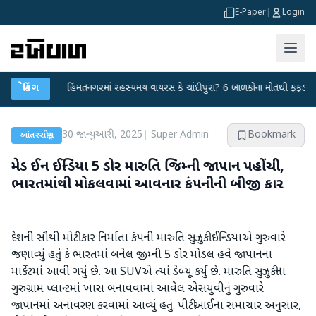
E-Paper
|
Login
ા
●
બ્રેકિંગ
હિંમતનગરમાં રહસ્યમય વાયરસ કે ચાંદીપુરા? 6 બાળકોના મોતથી ફફડાટ
●
હવ
30 જાન્યુઆરી, 2025
|
Super Admin
Bookmark
આંતરરાષ્ટ્રીય
મેડ ઈન ઈન્ડિયા 5 ડોર મારુતિ જિમ્ની જાપાન પહોંચી,
ભારતમાંથી મોકલવામાં આવનાર કંપનીની બીજી કાર
દેશની સૌથી મોટી કાર નિર્માતા કંપની મારુતિ સુઝુકી ઈન્ડિયાએ ગુરુવારે
જણાવ્યું હતું કે ભારતમાં બનેલ જીમ્ની 5 ડોર મોડલ હવે જાપાનના
માર્કેટમાં આવી ગયું છે. આ SUVએ ત્યાં ડેબ્યૂ કર્યું છે. મારુતિ સુઝુકીના
ગુરુગ્રામ પ્લાન્ટમાં ખાસ બનાવવામાં આવેલ એસયુવીનું ગુરુવારે
જાપાનમાં અનાવરણ કરવામાં આવ્યું હતું. પીટીઆઈના સમાચાર અનુસાર,