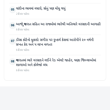
ચાંદીના ભાવમાં વધારો, સોનું પણ મોંઘુ થયું
05
2 દિવસ પહેલા
આજે ગુજરાત સહિત આ રાજ્યોમાં ભારેથી અતિભારે વરસાદની આગાહી
06
6 દિવસ પહેલા
ડીસા કોર્ટનો ચુકાદો: સગીરા પર દુષ્કર્મ કેસમાં આરોપીને ૨૦ વર્ષની
07
સખત કેદ અને ૫ લાખ વળતર
6 દિવસ પહેલા
ગુજરાતમાં ભારે વરસાદને લઈને રેડ એલર્ટ જાહેર, ઘણા જિલ્લાઓમાં
08
શાળાઓ અને કોલેજો બંધ
6 દિવસ પહેલા