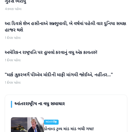
ગુસ્સે ભરાયું
4 કલાક પહેલા
આ દિવસે શેખ હસીનાએ સત્તા ગુમાવી, બે વર્ષમાં પહેલી વાર દુનિયા સમક્ષ
આંતરરાષ્ટ્રીય
હાજર થશે
1 દિવસ પહેલા
અમેરિકન રાષ્ટ્રપતિ પર હુમલો કરવાનું વધુ એક કાવતરું!
આંતરરાષ્ટ્રીય
1 દિવસ પહેલા
"માર્ક ઝુકરબર્ગે પીએમ મોદીની માફી માંગવી જોઈએ, નહીંતર..."
આંતરરાષ્ટ્રીય
1 દિવસ પહેલા
આંતરરાષ્ટ્રીય
ના વધુ સમાચાર
આંતરરાષ્ટ્રીય
ડોનાલ્ડ ટ્રમ્પ માંડ માંડ બચી ગયા!