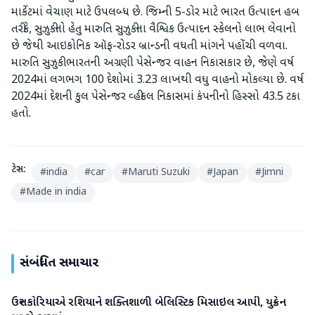
માર્કેટમાં વેચાણ માટે ઉપલબ્ધ છે. જિમ્ની 5-ડોર માટે ભારત ઉત્પાદન હબ
તરીકે, સુઝુકીનો હેતુ મારુતિ સુઝુકીના વૈશ્વિક ઉત્પાદન સ્કેલનો લાભ લેવાનો
છે જેથી આઇકોનિક ઑફ-રોડર બ્રાન્ડની વધતી માંગને પહોંચી વળવા.
મારુતિ સુઝુકી ભારતની અગ્રણી પેસેન્જર વાહન નિકાસકાર છે, જેણે વર્ષ
2024માં લગભગ 100 દેશોમાં 3.23 લાખથી વધુ વાહનો મોકલ્યા છે. વર્ષ
2024માં દેશની કુલ પેસેન્જર વ્હીકલ નિકાસમાં કંપનીનો હિસ્સો 43.5 ટકા
હતો.
ટેગ્સ:
#
india
#
car
#
Maruti Suzuki
#
Japan
#
Jimni
#
Made in india
સંબંધિત સમાચાર
ઉત્તર કોરિયાએ રશિયાને શક્તિશાળી બેલિસ્ટિક મિસાઇલ આપી, યુક્રેન
આંતરરાષ્ટ્રીય