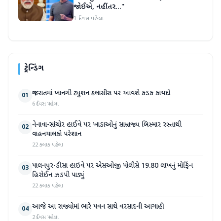
જોઈએ, નહીંતર..."
1 દિવસ પહેલા
ટ્રેન્ડિંગ
ગુજરાતમાં ખાનગી ટ્યુશન ક્લાસીસ પર આવશે કડક કાયદો
01
6 દિવસ પહેલા
નેનાવા-સાંચોર હાઈવે પર ખાડાઓનું સામ્રાજ્ય બિસ્માર રસ્તાથી
02
વાહનચાલકો પરેશાન
22 કલાક પહેલા
પાલનપુર-ડીસા હાઇવે પર એસઓજી પોલીસે 19.80 લાખનું મોર્ફિન
03
હિરોઈન ઝડપી પાડ્યું
22 કલાક પહેલા
આજે આ રાજ્યોમાં ભારે પવન સાથે વરસાદની આગાહી
04
2 દિવસ પહેલા