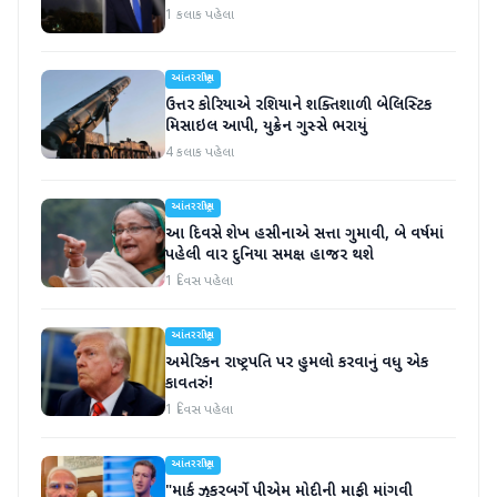
1 કલાક પહેલા
આંતરરાષ્ટ્રીય
ઉત્તર કોરિયાએ રશિયાને શક્તિશાળી બેલિસ્ટિક
મિસાઇલ આપી, યુક્રેન ગુસ્સે ભરાયું
4 કલાક પહેલા
આંતરરાષ્ટ્રીય
આ દિવસે શેખ હસીનાએ સત્તા ગુમાવી, બે વર્ષમાં
પહેલી વાર દુનિયા સમક્ષ હાજર થશે
1 દિવસ પહેલા
આંતરરાષ્ટ્રીય
અમેરિકન રાષ્ટ્રપતિ પર હુમલો કરવાનું વધુ એક
કાવતરું!
1 દિવસ પહેલા
આંતરરાષ્ટ્રીય
"માર્ક ઝુકરબર્ગે પીએમ મોદીની માફી માંગવી