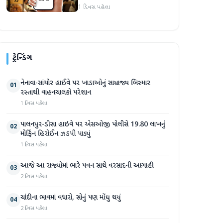
1 દિવસ પહેલા
ટ્રેન્ડિંગ
નેનાવા-સાંચોર હાઈવે પર ખાડાઓનું સામ્રાજ્ય બિસ્માર
01
રસ્તાથી વાહનચાલકો પરેશાન
1 દિવસ પહેલા
પાલનપુર-ડીસા હાઇવે પર એસઓજી પોલીસે 19.80 લાખનું
02
મોર્ફિન હિરોઈન ઝડપી પાડ્યું
1 દિવસ પહેલા
આજે આ રાજ્યોમાં ભારે પવન સાથે વરસાદની આગાહી
03
2 દિવસ પહેલા
ચાંદીના ભાવમાં વધારો, સોનું પણ મોંઘુ થયું
04
2 દિવસ પહેલા