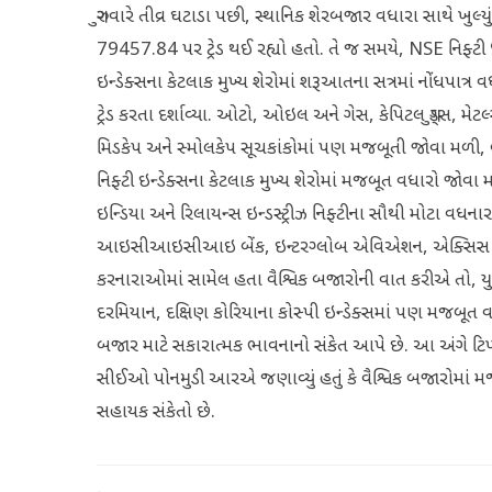
ગુરુવારે તીવ્ર ઘટાડા પછી, સ્થાનિક શેરબજાર વધારા સાથે ખુલ્
79457.84 પર ટ્રેડ થઈ રહ્યો હતો. તે જ સમયે, NSE નિફ્ટી 
ઇન્ડેક્સના કેટલાક મુખ્ય શેરોમાં શરૂઆતના સત્રમાં નોંધપાત્ર 
ટ્રેડ કરતા દર્શાવ્યા. ઓટો, ઓઇલ અને ગેસ, કેપિટલ ગુડ્સ, મેટલ
મિડકેપ અને સ્મોલકેપ સૂચકાંકોમાં પણ મજબૂતી જોવા મળી, બ
નિફ્ટી ઇન્ડેક્સના કેટલાક મુખ્ય શેરોમાં મજબૂત વધારો જોવા
ઇન્ડિયા અને રિલાયન્સ ઇન્ડસ્ટ્રીઝ નિફ્ટીના સૌથી મોટા વધન
આઇસીઆઇસીઆઇ બેંક, ઇન્ટરગ્લોબ એવિએશન, એક્સિસ બેંક અને
કરનારાઓમાં સામેલ હતા વૈશ્વિક બજારોની વાત કરીએ તો, 
દરમિયાન, દક્ષિણ કોરિયાના કોસ્પી ઇન્ડેક્સમાં પણ મજબૂત વધ
બજાર માટે સકારાત્મક ભાવનાનો સંકેત આપે છે. આ અંગે ટિપ્
સીઈઓ પોનમુડી આરએ જણાવ્યું હતું કે વૈશ્વિક બજારોમાં મજબ
સહાયક સંકેતો છે.