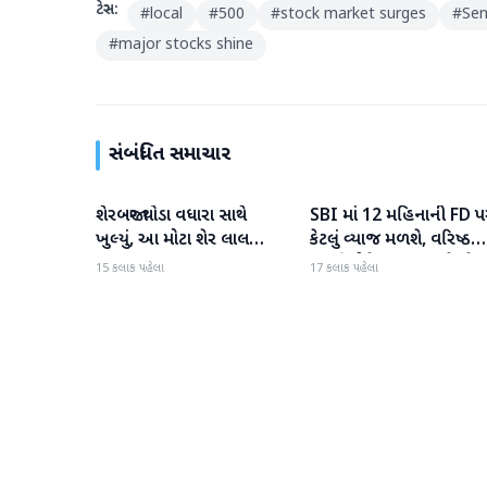
ટેગ્સ:
#
local
#
500
#
stock market surges
#
Sen
#
major stocks shine
સંબંધિત સમાચાર
શેરબજાર થોડા વધારા સાથે
SBI માં 12 મહિનાની FD પ
બિઝનેસ
બિઝનેસ
ખુલ્યું, આ મોટા શેર લાલ
કેટલું વ્યાજ મળશે, વરિષ્ઠ
રંગમાં ખુલ્યા
નાગરિકોને શું લાભ મળે છે?
15 કલાક પહેલા
17 કલાક પહેલા