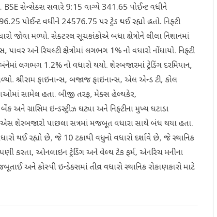
યું. BSE સેન્સેક્સ સવારે 9:15 વાગ્યે 341.65 પોઈન્ટ વધીને
96.25 પોઈન્ટ વધીને 24576.75 પર ટ્રેડ થઈ રહ્યો હતો. નિફ્ટી
વધારો જોવા મળ્યો. સેક્ટરલ સૂચકાંકોએ બધા ક્ષેત્રોને લીલા નિશાનમાં
્સ, પાવર અને રિયલ્ટી ક્ષેત્રોમાં લગભગ 1% નો વધારો નોંધાયો. નિફ્ટી
ંનેમાં લગભગ 1.2% નો વધારો થયો. શેરબજારમાં ટ્રેડિંગ દરમિયાન,
 મળ્યો. શ્રીરામ ફાઇનાન્સ, બજાજ ફાઇનાન્સ, એલ એન્ડ ટી, કોલ
ારાઓમાં સામેલ હતા. બીજી તરફ, મેક્સ હેલ્થકેર,
 ગ્રાસિમ ઇન્ડસ્ટ્રીઝ ઘટ્યા અને નિફ્ટીના મુખ્ય ઘટાડા
યુએસ શેરબજારો પાછલા સત્રમાં મજબૂત વધારા સાથે બંધ થયા હતા.
ારો થઈ રહ્યો છે, જે 10 ટકાથી વધુનો વધારો દર્શાવે છે, જે સ્થાનિક
પણી કરતા, ઓનલાઇન ટ્રેડિંગ અને વેલ્થ ટેક ફર્મ, એનરિચ મનીના
ૂતાઈ અને કોસ્પી ઇન્ડેક્સમાં તીવ્ર વધારો સ્થાનિક રોકાણકારો માટે