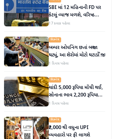
SBI માં 12 મહિનાની FD પર
કેટલું વ્યાજ મળશે, વરિષ્ઠ
નાગરિકોને શું લાભ મળે છે?
17 કલાક પહેલા
બિઝનેસ
બમ્પર ઓપનિંગ છતાં બજાર
ઘટ્યું, આ શેરોમાં મોટો ઘટાડો જોવા
મળ્યો
1 દિવસ પહેલા
બિઝનેસ
ચાંદી 5,000 રૂપિયા મોંઘી થઈ,
સોનાના ભાવ 2,200 રૂપિયા
સુધી વધ્યા
1 દિવસ પહેલા
બિઝનેસ
₹2,000 થી વધુના UPI
વ્યવહારો પર ફી લાગશે