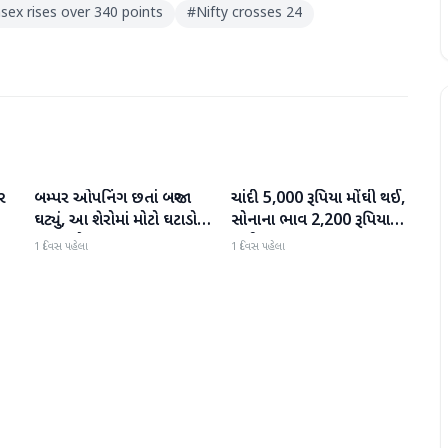
sex rises over 340 points
#
Nifty crosses 24
ર
બમ્પર ઓપનિંગ છતાં બજાર
ચાંદી 5,000 રૂપિયા મોંઘી થઈ,
બિઝનેસ
બિઝનેસ
ઘટ્યું, આ શેરોમાં મોટો ઘટાડો
સોનાના ભાવ 2,200 રૂપિયા
જોવા મળ્યો
સુધી વધ્યા
1 દિવસ પહેલા
1 દિવસ પહેલા