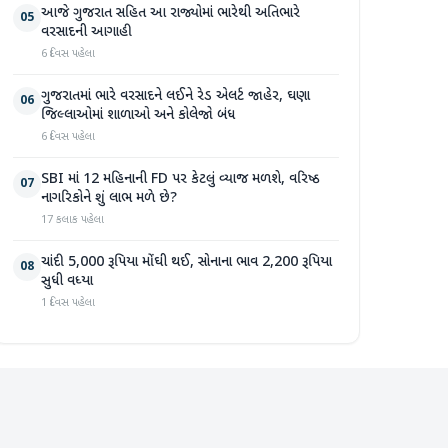
આજે ગુજરાત સહિત આ રાજ્યોમાં ભારેથી અતિભારે
05
વરસાદની આગાહી
6 દિવસ પહેલા
ગુજરાતમાં ભારે વરસાદને લઈને રેડ એલર્ટ જાહેર, ઘણા
06
જિલ્લાઓમાં શાળાઓ અને કોલેજો બંધ
6 દિવસ પહેલા
SBI માં 12 મહિનાની FD પર કેટલું વ્યાજ મળશે, વરિષ્ઠ
07
નાગરિકોને શું લાભ મળે છે?
17 કલાક પહેલા
ચાંદી 5,000 રૂપિયા મોંઘી થઈ, સોનાના ભાવ 2,200 રૂપિયા
08
સુધી વધ્યા
1 દિવસ પહેલા