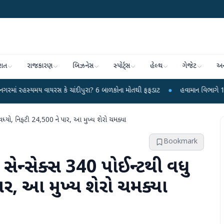
રાત
રાજકારણ
બિઝનેસ
સ્પોર્ટ્સ
હેલ્થ
ગેજેટ
અન
વાયરસ કે ચાંદીપુરા? 6 બાળકોના મોતથી ફફડાટ
●
હવામાન વિભાગે 18 રાજ્યો માટે ભા
વધ્યો, નિફ્ટી 24,500 ને પાર, આ મુખ્ય શેરો ચમક્યા
Bookmark
 સેન્સેક્સ 340 પોઈન્ટથી વધુ
પાર, આ મુખ્ય શેરો ચમક્યા