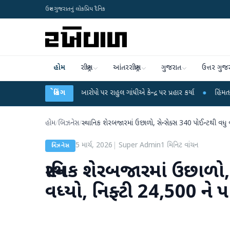
ઉત્તર ગુજરાતનું લોકપ્રિય દૈનિક
હોમ
રાષ્ટ્રીય
આંતરરાષ્ટ્રીય
ગુજરાત
ઉત્તર ગુજ
્ષા લીકના આરોપો પર રાહુલ ગાંધીએ કેન્દ્ર પર પ્રહાર કર્યા
બ્રેકિંગ
●
હિંમતનગરમાં રહસ્યમય 
હોમ
/
બિઝનેસ
/
સ્થાનિક શેરબજારમાં ઉછાળો, સેન્સેક્સ 340 પોઈન્ટથી વધુ 
5 માર્ચ, 2026
|
Super Admin
1
મિનિટ વાંચન
બિઝનેસ
સ્થાનિક શેરબજારમાં ઉછાળો,
વધ્યો, નિફ્ટી 24,500 ને 