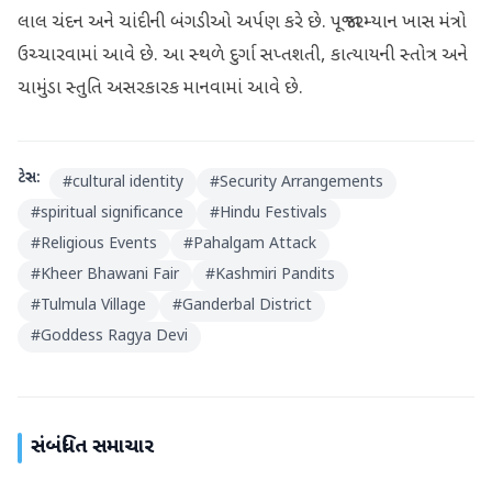
લાલ ચંદન અને ચાંદીની બંગડીઓ અર્પણ કરે છે. પૂજા દરમ્‍યાન ખાસ મંત્રો
ઉચ્‍ચારવામાં આવે છે. આ સ્‍થળે દુર્ગા સપ્તશતી, કાત્‍યાયની સ્‍તોત્ર અને
ચામુંડા સ્‍તુતિ અસરકારક માનવામાં આવે છે.
ટેગ્સ:
#
cultural identity
#
Security Arrangements
#
spiritual significance
#
Hindu Festivals
#
Religious Events
#
Pahalgam Attack
#
Kheer Bhawani Fair
#
Kashmiri Pandits
#
Tulmula Village
#
Ganderbal District
#
Goddess Ragya Devi
સંબંધિત સમાચાર