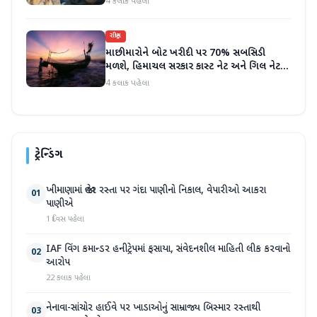
4 કલાક પહેલા
રાષ્ટ્રીય
માછીમારોને બોટ ખરીદી પર 70% સબસિડી
મળશે, હિમાચલ સરકાર કાસ્ટ નેટ અને ગિલ નેટ
પર 90% સબસિડી આપશે
4 કલાક પહેલા
ટ્રેન્ડિંગ
ખીમાણામાં જાહેર રસ્તા પર ગંદા પાણીનો નિકાલ, વેપારીઓ આકરા
01
પાણીએ
1 દિવસ પહેલા
IAF વિંગ કમાન્ડર હનીટ્રેપમાં ફસાયા, સંવેદનશીલ માહિતી લીક કરવાનો
02
આરોપ
22 કલાક પહેલા
નેનાવા-સાંચોર હાઈવે પર ખાડાઓનું સામ્રાજ્ય બિસ્માર રસ્તાથી
03