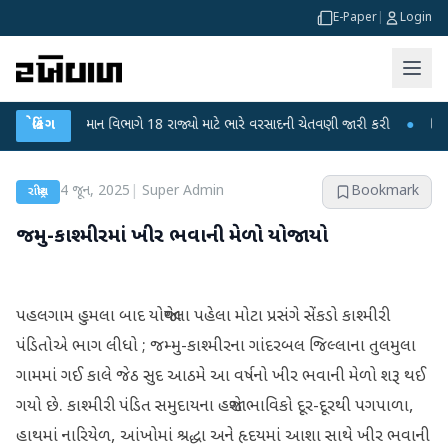
E-Paper
|
Login
●
હવામાન વિભાગે 18 રાજ્યો માટે ભારે વરસાદની ચેતવણી જારી કરી
બ્રેકિંગ
●
સિદ્ધપુરથી બ
4 જૂન, 2025
|
Super Admin
Bookmark
રાષ્ટ્રીય
જમ્‍મુ-કાશ્‍મીરમાં ખીર ભવાની મેળો યોજાયો
પહલગામ હુમલા બાદ યોજાયેલા પહેલા મોટા પ્રસંગે સેંકડો કાશ્‍મીરી
પંડિતોએ ભાગ લીધો ; જમ્‍મુ-કાશ્‍મીરના ગાંદરબલ જિલ્લાના તુલમુલા
ગામમાં ગઈ કાલે જેઠ સુદ આઠમે આ વર્ષનો ખીર ભવાની મેળો શરૂ થઈ
ગયો છે. કાશ્‍મીરી પંડિત સમુદાયના હજારો ભાવિકો દૂર-દૂરથી પગપાળા,
હાથમાં નારિયેળ, આંખોમાં શ્રદ્ધા અને હૃદયમાં આશા સાથે ખીર ભવાની