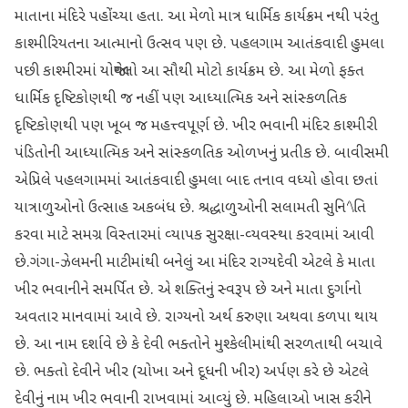
માતાના મંદિરે પહોંચ્‍યા હતા. આ મેળો માત્ર ધાર્મિક કાર્યક્રમ નથી પરંતુ
કાશ્‍મીરિયતના આત્‍માનો ઉત્‍સવ પણ છે. પહલગામ આતંકવાદી હુમલા
પછી કાશ્‍મીરમાં યોજાયેલો આ સૌથી મોટો કાર્યક્રમ છે. આ મેળો ફક્‍ત
ધાર્મિક દૃષ્ટિકોણથી જ નહીં પણ આધ્‍યાત્‍મિક અને સાંસ્‍કળતિક
દૃષ્ટિકોણથી પણ ખૂબ જ મહત્ત્વપૂર્ણ છે. ખીર ભવાની મંદિર કાશ્‍મીરી
પંડિતોની આધ્‍યાત્‍મિક અને સાંસ્‍કળતિક ઓળખનું પ્રતીક છે. બાવીસમી
એપ્રિલે પહલગામમાં આતંકવાદી હુમલા બાદ તનાવ વધ્‍યો હોવા છતાં
યાત્રાળુઓનો ઉત્‍સાહ અકબંધ છે. શ્રદ્ધાળુઓની સલામતી સુનિﾍતિ
કરવા માટે સમગ્ર વિસ્‍તારમાં વ્‍યાપક સુરક્ષા-વ્‍યવસ્‍થા કરવામાં આવી
છે.ગંગા-ઝેલમની માટીમાંથી બનેલું આ મંદિર રાગ્‍યદેવી એટલે કે માતા
ખીર ભવાનીને સમર્પિત છે. એ શક્‍તિનું સ્‍વરૂપ છે અને માતા દુર્ગાનો
અવતાર માનવામાં આવે છે. રાગ્‍યનો અર્થ કરુણા અથવા કળપા થાય
છે. આ નામ દર્શાવે છે કે દેવી ભક્‍તોને મુશ્‍કેલીમાંથી સરળતાથી બચાવે
છે. ભક્‍તો દેવીને ખીર (ચોખા અને દૂધની ખીર) અર્પણ કરે છે એટલે
દેવીનું નામ ખીર ભવાની રાખવામાં આવ્‍યું છે. મહિલાઓ ખાસ કરીને