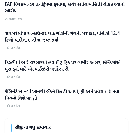
IAF વિંગ કમાન્ડર હનીટ્રેપમાં ફસાયા, સંવેદનશીલ માહિતી લીક કરવાનો
રાષ્ટ્રીય
આરોપ
22 કલાક પહેલા
રાયબરેલીમાં એન્કાઉન્ટર બાદ ચોરોની ગેંગની ધરપકડ, પોલીસે 12.4
રાષ્ટ્રીય
કિલો ચાંદીના દાગીના જપ્ત કર્યા
1 દિવસ પહેલા
દિલ્હીમાં ભારે વરસાદથી હવાઈ ટ્રાફિક પર ગંભીર અસર; ઈન્ડિગોએ
રાષ્ટ્રીય
મુસાફરો માટે એડવાઈઝરી જાહેર કરી
1 દિવસ પહેલા
કેબિનેટે ખાનગી ખાનગી બેંકને દિલ્હી આપી, ફી અને પ્રવેશ માટે નવા
રાષ્ટ્રીય
નિયમો વિશે જાણો
1 દિવસ પહેલા
રાષ્ટ્રીય
ના વધુ સમાચાર