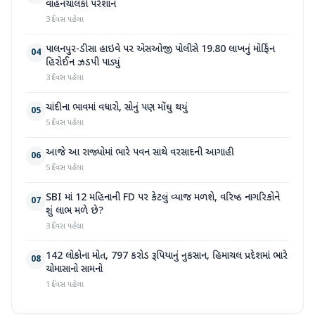
વાહનચાલકો પરેશાન
3 દિવસ પહેલા
પાલનપુર-ડીસા હાઇવે પર એસઓજી પોલીસે 19.80 લાખનું મોર્ફિન
04
હિરોઈન ઝડપી પાડ્યું
3 દિવસ પહેલા
ચાંદીના ભાવમાં વધારો, સોનું પણ મોંઘુ થયું
05
5 દિવસ પહેલા
આજે આ રાજ્યોમાં ભારે પવન સાથે વરસાદની આગાહી
06
5 દિવસ પહેલા
SBI માં 12 મહિનાની FD પર કેટલું વ્યાજ મળશે, વરિષ્ઠ નાગરિકોને
07
શું લાભ મળે છે?
3 દિવસ પહેલા
142 લોકોના મોત, 797 કરોડ રૂપિયાનું નુકસાન, હિમાચલ પ્રદેશમાં ભારે
08
ચોમાસાનો સામનો
1 દિવસ પહેલા