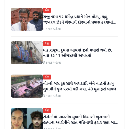
રાષ્ટ્રીય
રાજીનામા પર ધર્મેન્દ્ર પ્રધાને મૌન તોડ્યું, કહ્યું,
'જનરલ ઝેડને ગેરમાર્ગે દોરવાનો પ્રયાસ કરવામાં
આવ્યો, મારા માટે પદ મહત્વનું નથી'
1 કલાક પહેલા
રાષ્ટ્રીય
મહારાષ્ટ્રમાં દૂધના ભાવમાં ₹2નો વધારો થયો છે,
નવા દર 11 ઓગસ્ટથી અમલમાં
3 કલાક પહેલા
રાષ્ટ્રીય
વોલ્વો બસ ટ્રક સાથે અથડાઈ, બંને વાહનો કાબુ
ગુમાવીને પુલ પરથી પડી ગયા, 40 મુસાફરો ઘાયલ
3 કલાક પહેલા
રાષ્ટ્રીય
ટોરોન્ટોમાં ભારતીય મૂળની હિમાંશી ખુરાનાની
હત્યાના આરોપીને સાત મહિનાથી ફરાર રહ્યા બાદ
ધરપકડ કરવામાં આવી