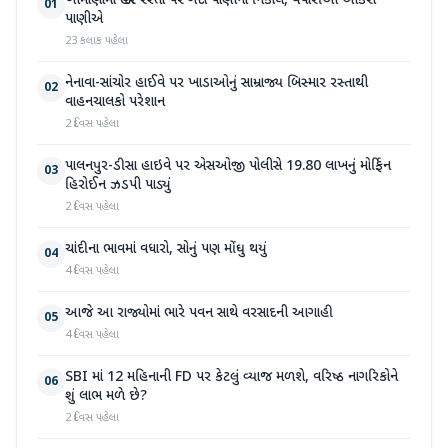
ખીમાણામાં જાહેર રસ્તા પર ગંદા પાણીનો નિકાલ, વેપારીઓ આકરા
01
પાણીએ
23 કલાક પહેલા
નેનાવા-સાંચોર હાઈવે પર ખાડાઓનું સામ્રાજ્ય બિસ્માર રસ્તાથી
02
વાહનચાલકો પરેશાન
2 દિવસ પહેલા
પાલનપુર-ડીસા હાઇવે પર એસઓજી પોલીસે 19.80 લાખનું મોર્ફિન
03
હિરોઈન ઝડપી પાડ્યું
2 દિવસ પહેલા
ચાંદીના ભાવમાં વધારો, સોનું પણ મોંઘુ થયું
04
4 દિવસ પહેલા
આજે આ રાજ્યોમાં ભારે પવન સાથે વરસાદની આગાહી
05
4 દિવસ પહેલા
SBI માં 12 મહિનાની FD પર કેટલું વ્યાજ મળશે, વરિષ્ઠ નાગરિકોને
06
શું લાભ મળે છે?
2 દિવસ પહેલા