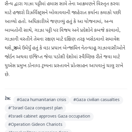
સૈન્ય દ્વારા ગાઝા પટ્ટીમાં હમાસ સામે તેના આક્રમણને વિસ્તૃત કરવા
માટે હજારો રિઝર્વિસ્ટ્સને બોલાવવાની જાહેરાત કર્યાના કલાકો પછી
આવ્યો હતો. અધિકારીએ જણાવ્યું હતું કે આ યોજનામાં, અન્ય
બાબતોની સાથે, ગાઝા પટ્ટી પર વિજય અને પ્રદેશોને કબજે કરવાનો,
ગાઝાની વસ્તીને તેમના રક્ષણ માટે દક્ષિણ તરફ ખસેડવાનો સમાવેશ
થશે. સૂત્રએ ઉમેર્યું હતું કે વડા પ્રધાન બેન્જામિન નેતન્યાહૂ ગાઝાવાસીઓને
જોર્ડન અથવા ઇજિપ્ત જેવા પડોશી દેશોમાં સ્વૈચ્છિક રીતે જવા માટે
યુએસ પ્રમુખ ડોનાલ્ડ ટ્રમ્પના પ્રસ્તાવને પ્રોત્સાહન આપવાનું ચાલુ રાખે
છે.
ટેગ્સ:
#
Gaza humanitarian crisis
#
Gaza civilian casualties
#
"Israel Gaza conquest plan
#
Israeli cabinet approves Gaza occupation
#
Operation Gideon Chariots