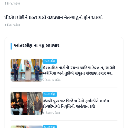
1 દિવસ પહેલા
પીએમ મોદીને ઇઝરાયલી વડાપ્રધાન નેતન્યાહૂનો ફોન આવ્યો
આંતરરાષ્ટ્રીય
1 દિવસ પહેલા
આંતરરાષ્ટ્રીય
ના વધુ સમાચાર
આંતરરાષ્ટ્રીય
ઇસ્લામિક નાટોની રચના થઈ! પાકિસ્તાન, સાઉદી
અરેબિયા અને તુર્કીએ સંયુક્ત સંરક્ષણ કરાર પર
હસ્તાક્ષર
20 કલાક પહેલા
આંતરરાષ્ટ્રીય
પદ્મશ્રી પુરસ્કાર વિજેતા રેમો ફર્નાન્ડીસે લાઇવ
કોન્સર્ટમાંથી નિવૃત્તિની જાહેરાત કરી
1 દિવસ પહેલા
આંતરરાષ્ટ્રીય