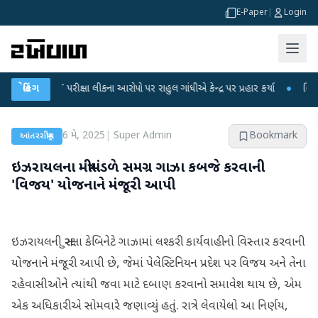
E-Paper
|
Login
NET પરીક્ષા લીકના આરોપો પર રાહુલ ગાંધીએ કેન્દ્ર પર પ્રહાર કર્યા
બ્રેકિંગ
●
હિંમતનગરમાં 
6 મે, 2025
|
Super Admin
Bookmark
આંતરરાષ્ટ્રીય
ઇઝરાયલના મંત્રીમંડળે સમગ્ર ગાઝા કબજે કરવાની
'વિજય' યોજનાને મંજૂરી આપી
ઇઝરાયલની સુરક્ષા કેબિનેટે ગાઝામાં લશ્કરી કાર્યવાહીનો વિસ્તાર કરવાની
યોજનાને મંજૂરી આપી છે, જેમાં પેલેસ્ટિનિયન પ્રદેશ પર વિજય અને તેના
રહેવાસીઓને ત્યાંથી જવા માટે દબાણ કરવાનો સમાવેશ થાય છે, એમ
એક અધિકારીએ સોમવારે જણાવ્યું હતું. રાત્રે લેવાયેલો આ નિર્ણય,