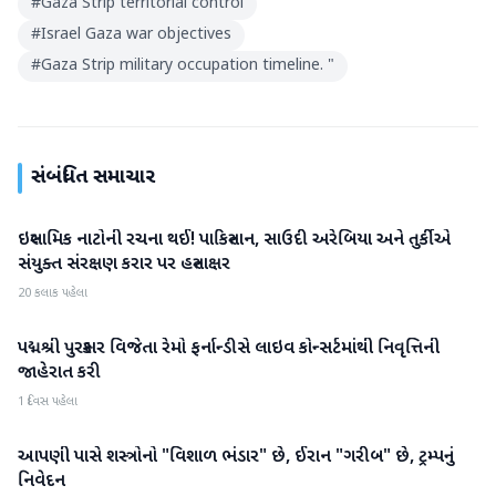
#
Gaza Strip territorial control
#
Israel Gaza war objectives
#
Gaza Strip military occupation timeline. "
સંબંધિત સમાચાર
ઇસ્લામિક નાટોની રચના થઈ! પાકિસ્તાન, સાઉદી અરેબિયા અને તુર્કીએ
આંતરરાષ્ટ્રીય
સંયુક્ત સંરક્ષણ કરાર પર હસ્તાક્ષર
20 કલાક પહેલા
પદ્મશ્રી પુરસ્કાર વિજેતા રેમો ફર્નાન્ડીસે લાઇવ કોન્સર્ટમાંથી નિવૃત્તિની
આંતરરાષ્ટ્રીય
જાહેરાત કરી
1 દિવસ પહેલા
આપણી પાસે શસ્ત્રોનો "વિશાળ ભંડાર" છે, ઈરાન "ગરીબ" છે, ટ્રમ્પનું
આંતરરાષ્ટ્રીય
નિવેદન