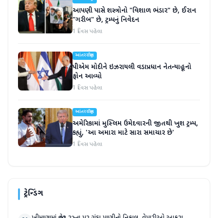
આપણી પાસે શસ્ત્રોનો "વિશાળ ભંડાર" છે, ઈરાન
"ગરીબ" છે, ટ્રમ્પનું નિવેદન
1 દિવસ પહેલા
આંતરરાષ્ટ્રીય
પીએમ મોદીને ઇઝરાયલી વડાપ્રધાન નેતન્યાહૂનો
ફોન આવ્યો
1 દિવસ પહેલા
આંતરરાષ્ટ્રીય
અમેરિકામાં મુસ્લિમ ઉમેદવારની જીતથી ખુશ ટ્રમ્પ,
કહ્યું, 'આ અમારા માટે સારા સમાચાર છે'
1 દિવસ પહેલા
ટ્રેન્ડિંગ