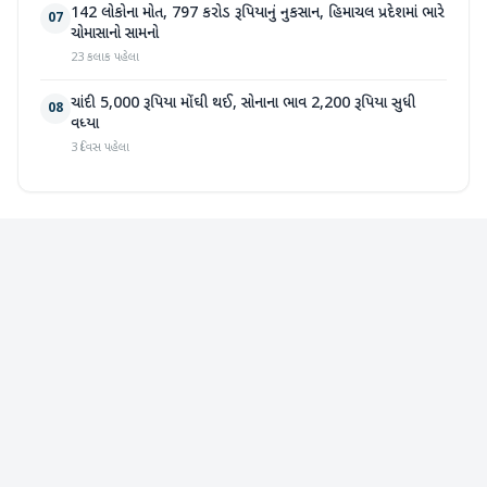
142 લોકોના મોત, 797 કરોડ રૂપિયાનું નુકસાન, હિમાચલ પ્રદેશમાં ભારે
07
ચોમાસાનો સામનો
23 કલાક પહેલા
ચાંદી 5,000 રૂપિયા મોંઘી થઈ, સોનાના ભાવ 2,200 રૂપિયા સુધી
08
વધ્યા
3 દિવસ પહેલા