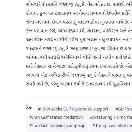
સોમવારે રોઇટર્સને જણાવ્યું હતું કે, તેહરાને કતાર, સાઉદી 
ડોનાલ્ડ ટ્રમ્પ પર ઇઝરાયલ પર તેમના પ્રભાવનો ઉપયોગ કરીને 
જેના બદલામાં ઇરાન પરમાણુ વાટાઘાટોમાં સુગમતા લાવે છે
ફોન પર વાત કરી, એકબીજા સાથે, તેહરાન, વોશિંગ્ટન અને
અને ઈરાન વચ્ચેના સૌથી મોટા મુકાબલાને વધુ વ્યાપક બન
રોઇટર્સને જણાવ્યું હતું કે ગલ્ફ રાજ્યો ખૂબ જ ચિંતિત છે કે સ
ઓમાન અને સાઉદી અરેબિયાએ વોશિંગ્ટનને અપીલ કરી છે કે
માટે તેહરાન સાથે વાટાઘાટો ફરી શરૂ કરવા દબાણ કરે છે. એક પ
આપતા એક અધિકારીએ જણાવ્યું હતું કે તેહરાને પરમાણુ વાટ
સંપર્ક કર્યો છે, પરંતુ આગ્રહ કર્યો કે ઇઝરાયલ સાથે યુદ્ધવિર
ટેગ્સ:
#
"Iran seeks Gulf diplomatic support
#
Gulf st
#
Iran Gulf states mediation
#
pressuring Trump for
#
Iran Gulf lobbying campaign
#
Trump ceasefire ne