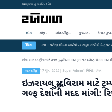
ઉત્તર ગુજરાતનું લોકપ્રિય દૈનિક
હોમ
રાષ્ટ્રીય
આંતરરાષ્ટ્રીય
ગુજરાત
ઉત્તર ગુજ
 પ્લાન
●
UGC-NET પરીક્ષા લીકના આરોપો પર રાહુલ ગાંધીએ કેન્દ્ર પર પ્રહાર કર્યા
બ્રેકિંગ
હોમ
/
આંતરરાષ્ટ્રીય
/
ઇઝરાયલ યુદ્ધવિરામ માટે ટ્રમ્પ પર દબાણ લાવવા માટે ઇરા
17 જૂન, 2025
|
Super Admin
1
મિનિટ વાંચન
આંતરરાષ્ટ્રીય
ઇઝરાયલ યુદ્ધવિરામ માટે ટ્
ગલ્ફ દેશોની મદદ માંગી: રિપ