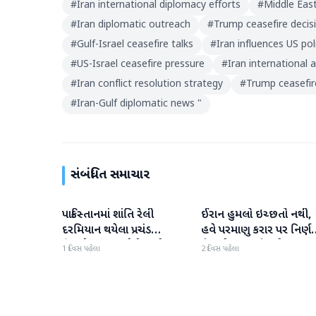
#
Iran international diplomacy efforts
#
Middle East
#
Iran diplomatic outreach
#
Trump ceasefire decis
#
Gulf-Israel ceasefire talks
#
Iran influences US pol
#
US-Israel ceasefire pressure
#
Iran international a
#
Iran conflict resolution strategy
#
Trump ceasefir
#
Iran-Gulf diplomatic news "
સંબંધિત સમાચાર
પાકિસ્તાનમાં શાંતિ રેલી
ઈરાન હુમલો ઇચ્છતો નથી,
આંતરરાષ્ટ્રીય
આંતરરાષ્ટ્રીય
દરમિયાન થયેલા પ્રચંડ
હવે પરમાણુ કરાર પર નિર્ણ
વિસ્ફોટમાં 14 લોકોના મોત
લેવાનો સમય છે', ડોનાલ્ડ
1 દિવસ પહેલા
2 દિવસ પહેલા
ટ્રમ્પનું મોટું નિવેદન