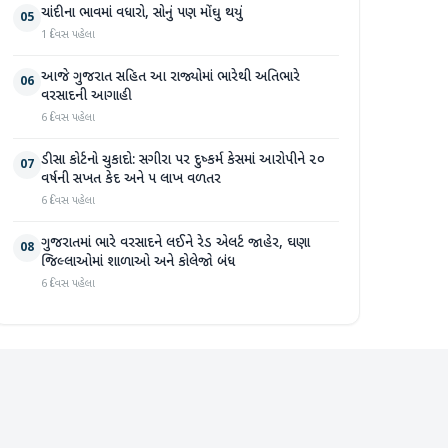
ચાંદીના ભાવમાં વધારો, સોનું પણ મોંઘુ થયું
05
1 દિવસ પહેલા
આજે ગુજરાત સહિત આ રાજ્યોમાં ભારેથી અતિભારે
06
વરસાદની આગાહી
6 દિવસ પહેલા
ડીસા કોર્ટનો ચુકાદો: સગીરા પર દુષ્કર્મ કેસમાં આરોપીને ૨૦
07
વર્ષની સખત કેદ અને ૫ લાખ વળતર
6 દિવસ પહેલા
ગુજરાતમાં ભારે વરસાદને લઈને રેડ એલર્ટ જાહેર, ઘણા
08
જિલ્લાઓમાં શાળાઓ અને કોલેજો બંધ
6 દિવસ પહેલા