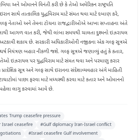
અરેબિયા અને ઓમાનને વિનંતી કરી છે કે તેઓ અમેરિકન રાષ્ટ્રપતિ
ઇરાન સાથે તાત્કાલિક યુદ્ધવિરામ માટે સંમત થવા માટે દબાણ કરે,
. ગલ્ફ નેતાઓ અને તેમના ટોચના રાજદ્વારીઓએ આખા સપ્તાહના અંતે
 તેનાથી આગળ વાત કરી, જેથી લાંબા સમયથી ચાલતા દુશ્મનો ઇઝરાયલ
તો અટકાવી શકાય છે. સરકારી અધિકારીઓની નજીકના એક ગલ્ફ સૂત્રએ
ંઘર્ષ નિયંત્રણ બહાર નીકળી જશે. ગલ્ફ સૂત્રએ જણાવ્યું હતું કે કતાર,
 તેઓ ઇઝરાયલ પર યુદ્ધવિરામ માટે સંમત થવા અને પરમાણુ કરાર
્રાદેશિક સૂત્ર અને ગલ્ફ સાથે ઇરાનના સંદેશાવ્યવહાર અંગે માહિતી
ાઘાટોમાં પાછા ફરવા માટે મધ્યસ્થી કરવા માટે કતાર અને ઓમાનનો
ામ પહેલા લાગુ કરવામાં આવે છે.
ates Trump ceasefire pressure
 Israel ceasefire
#
Gulf diplomacy Iran-Israel conflict
gotiations
#
Israel ceasefire Gulf involvement