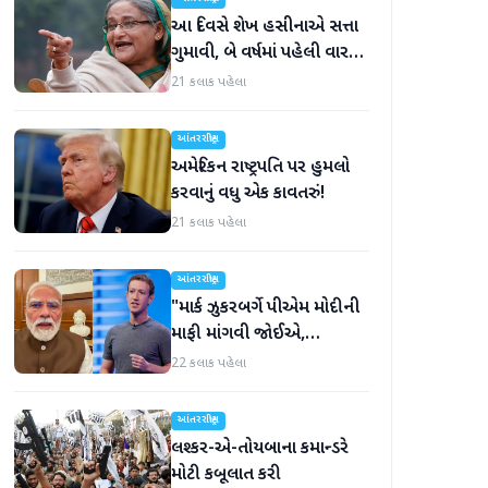
આ દિવસે શેખ હસીનાએ સત્તા
ગુમાવી, બે વર્ષમાં પહેલી વાર
દુનિયા સમક્ષ હાજર થશે
21 કલાક પહેલા
આંતરરાષ્ટ્રીય
અમેરિકન રાષ્ટ્રપતિ પર હુમલો
કરવાનું વધુ એક કાવતરું!
21 કલાક પહેલા
આંતરરાષ્ટ્રીય
"માર્ક ઝુકરબર્ગે પીએમ મોદીની
માફી માંગવી જોઈએ,
નહીંતર..."
22 કલાક પહેલા
આંતરરાષ્ટ્રીય
લશ્કર-એ-તોયબાના કમાન્ડરે
મોટી કબૂલાત કરી