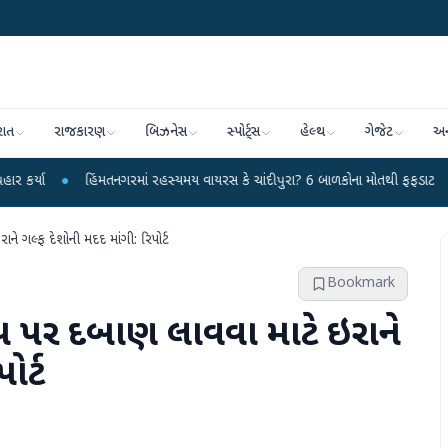
રાત
રાજકારણ
બિઝનેસ
સ્પોર્ટ્સ
હેલ્થ
ગેજેટ
અન
●
હિંમતનગરમાં રહસ્યમય વાયરસ કે ચાંદીપુરા? 6 બાળકોના મોતથી ફફડાટ
●
હવામાન 
ને ગલ્ફ દેશોની મદદ માંગી: રિપોર્ટ
Bookmark
રમ્પ પર દબાણ લાવવા માટે ઇરાને
ોર્ટ