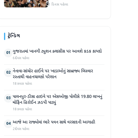
1 દિવસ પહેલા
ટ્રેન્ડિંગ
ગુજરાતમાં ખાનગી ટ્યુશન ક્લાસીસ પર આવશે કડક કાયદો
01
6 દિવસ પહેલા
નેનાવા-સાંચોર હાઈવે પર ખાડાઓનું સામ્રાજ્ય બિસ્માર
02
રસ્તાથી વાહનચાલકો પરેશાન
18 કલાક પહેલા
પાલનપુર-ડીસા હાઇવે પર એસઓજી પોલીસે 19.80 લાખનું
03
મોર્ફિન હિરોઈન ઝડપી પાડ્યું
18 કલાક પહેલા
આજે આ રાજ્યોમાં ભારે પવન સાથે વરસાદની આગાહી
04
2 દિવસ પહેલા