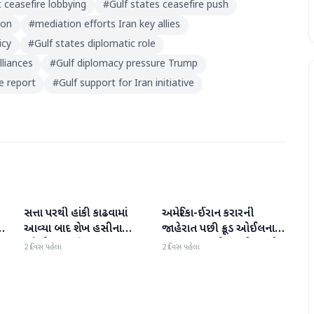
 ceasefire lobbying
#
Gulf states ceasefire push
ion
#
mediation efforts Iran key allies
icy
#
Gulf states diplomatic role
lliances
#
Gulf diplomacy pressure Trump
e report
#
Gulf support for Iran initiative
સત્તા પરથી હાંકી કાઢવામાં
અમેરિકા-ઈરાન કરારની
આંતરરાષ્ટ્રીય
આંતરરાષ્ટ્રીય
ય
આવ્યા બાદ શેખ હસીના
જાહેરાત પછી ક્રૂડ ઓઈલના
પહેલી વાર દુનિયા સમક્ષ
ભાવમાં 6% થી વધુનો ઘટાડો
2 દિવસ પહેલા
2 દિવસ પહેલા
હાજર થશે