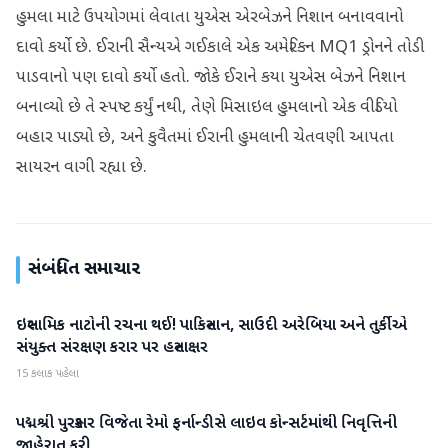
હુમલા માટે ઉપયોગમાં લેવાતા યુએસ એરબેઝને નિશાન બનાવવાનો
દાવો કર્યો છે. ઈરાની સૈન્યએ ગઈકાલે એક અમેરિકન MQ1 ડ્રોનને તોડી
પાડવાનો પણ દાવો કર્યો હતો. જોકે ઈરાને કયા યુએસ બેઝને નિશાન
બનાવ્યો છે તે સ્પષ્ટ કર્યું નથી, તેણે મિસાઇલ હુમલાનો એક વીડિયો
બહાર પાડ્યો છે, અને કુવૈતમાં ઈરાની હુમલાની ચેતવણી આપતા
સાયરન વાગી રહ્યા છે.
સંબંધિત સમાચાર
ઇસ્લામિક નાટોની રચના થઈ! પાકિસ્તાન, સાઉદી અરેબિયા અને તુર્કીએ
આંતરરાષ્ટ્રીય
સંયુક્ત સંરક્ષણ કરાર પર હસ્તાક્ષર
15 કલાક પહેલા
પદ્મશ્રી પુરસ્કાર વિજેતા રેમો ફર્નાન્ડીસે લાઇવ કોન્સર્ટમાંથી નિવૃત્તિની
આંતરરાષ્ટ્રીય
જાહેરાત કરી