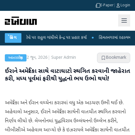
E-Paper
|
Login
ોપો પર રાહુલ ગાંધીએ કેન્દ્ર પર પ્રહાર કર્યા
બ્રેકિંગ
●
હિંમતનગરમાં રહસ્યમય વાયરસ કે ચા
2 જૂન, 2026
|
Super Admin
Bookmark
આંતરરાષ્ટ્રીય
ઈરાને અમેરિકા સાથે વાટાઘાટો સ્થગિત કરવાની જાહેરાત
કરી, મધ્ય પૂર્વમાં ફરીથી યુદ્ધનો ભય ઉભો થયો!
અમેરિકા અને ઈરાન વચ્ચેના કરારમાં વધુ એક અડચણ ઉભી થઈ છે.
અહેવાલો અનુસાર, ઈરાને અમેરિકા સાથેની વાતચીત સ્થગિત કરવાનો
નિર્ણય લીધો છે. લેબનોનમાં યુદ્ધવિરામ ઉલ્લંઘનનો ઉલ્લેખ કરીને,
બીબીસીએ અહેવાલ આપ્યો છે કે ઇઝરાયલે અમેરિકા સાથેની વાતચીત