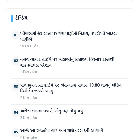
ટ્રેન્ડિંગ
ખીમાણામાં જાહેર રસ્તા પર ગંદા પાણીનો નિકાલ, વેપારીઓ આકરા
01
પાણીએ
18 કલાક પહેલા
નેનાવા-સાંચોર હાઈવે પર ખાડાઓનું સામ્રાજ્ય બિસ્માર રસ્તાથી
02
વાહનચાલકો પરેશાન
2 દિવસ પહેલા
પાલનપુર-ડીસા હાઇવે પર એસઓજી પોલીસે 19.80 લાખનું મોર્ફિન
03
હિરોઈન ઝડપી પાડ્યું
2 દિવસ પહેલા
ચાંદીના ભાવમાં વધારો, સોનું પણ મોંઘુ થયું
04
3 દિવસ પહેલા
આજે આ રાજ્યોમાં ભારે પવન સાથે વરસાદની આગાહી
05
4 દિવસ પહેલા