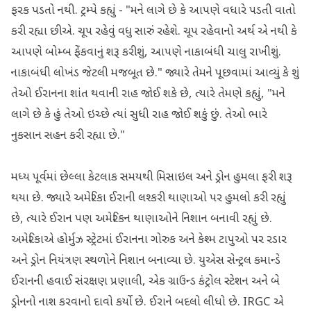
ફરક પડતો નથી. ટ્રમ્પે કહ્યું - "મને લાગે છે કે આપણે વધારે પડતી વાતો
કરી રહ્યા છીએ. ચૂપ રહેવું વધુ સારું રહેશે. ચૂપ રહેવાનો અર્થ એ નથી કે
આપણે બોમ્બ ફેંકવાનું શરૂ કરીશું, આપણે નાકાબંધી ચાલુ રાખીશું.
નાકાબંધી લોખંડ જેટલી મજબૂત છે." જ્યારે તેમને પૂછવામાં આવ્યું કે શું
તેઓ ઈરાનના શાંત થવાની રાહ જોઈ શકે છે, ત્યારે તેમણે કહ્યું, "મને
લાગે છે કે હું તેઓ ઇચ્છે ત્યાં સુધી રાહ જોઈ શકું છું. તેઓ ભારે
નુકસાન સહન કરી રહ્યા છે."
મધ્ય પૂર્વમાં છેલ્લા કેટલાક સમયથી મિસાઇલ અને ડ્રોન હુમલા ફરી શરૂ
થયા છે. જ્યારે અમેરિકા ઈરાની લશ્કરી થાણાઓ પર હુમલો કરી રહ્યું
છે, ત્યારે ઈરાન પણ અમેરિકન થાણાઓને નિશાન બનાવી રહ્યું છે.
અમેરિકાએ હોર્મુઝ સ્ટ્રેટમાં ઈરાનના ગોરુક અને કેશ્મ ટાપુઓ પર રડાર
અને ડ્રોન નિયંત્રણ સ્થળોને નિશાન બનાવ્યા છે. યુએસ સેન્ટ્રલ કમાન્ડે
ઈરાનની હવાઈ સંરક્ષણ પ્રણાલી, એક ગ્રાઉન્ડ કંટ્રોલ સ્ટેશન અને બે
ડ્રોનનો નાશ કરવાનો દાવો કર્યો છે. ઈરાને બદલો લીધો છે. IRGC એ