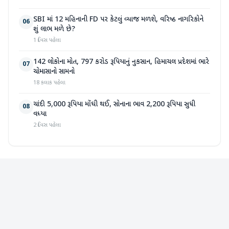
SBI માં 12 મહિનાની FD પર કેટલું વ્યાજ મળશે, વરિષ્ઠ નાગરિકોને
06
શું લાભ મળે છે?
1 દિવસ પહેલા
142 લોકોના મોત, 797 કરોડ રૂપિયાનું નુકસાન, હિમાચલ પ્રદેશમાં ભારે
07
ચોમાસાનો સામનો
18 કલાક પહેલા
ચાંદી 5,000 રૂપિયા મોંઘી થઈ, સોનાના ભાવ 2,200 રૂપિયા સુધી
08
વધ્યા
2 દિવસ પહેલા