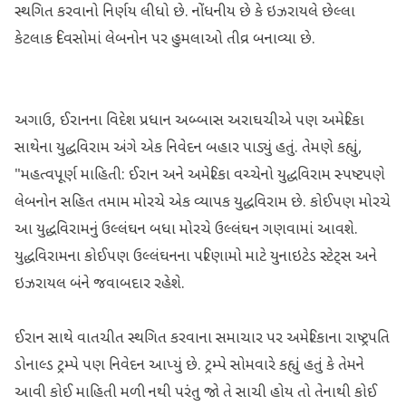
સ્થગિત કરવાનો નિર્ણય લીધો છે. નોંધનીય છે કે ઇઝરાયલે છેલ્લા
કેટલાક દિવસોમાં લેબનોન પર હુમલાઓ તીવ્ર બનાવ્યા છે.
અગાઉ, ઈરાનના વિદેશ પ્રધાન અબ્બાસ અરાઘચીએ પણ અમેરિકા
સાથેના યુદ્ધવિરામ અંગે એક નિવેદન બહાર પાડ્યું હતું. તેમણે કહ્યું,
"મહત્વપૂર્ણ માહિતી: ઈરાન અને અમેરિકા વચ્ચેનો યુદ્ધવિરામ સ્પષ્ટપણે
લેબનોન સહિત તમામ મોરચે એક વ્યાપક યુદ્ધવિરામ છે. કોઈપણ મોરચે
આ યુદ્ધવિરામનું ઉલ્લંઘન બધા મોરચે ઉલ્લંઘન ગણવામાં આવશે.
યુદ્ધવિરામના કોઈપણ ઉલ્લંઘનના પરિણામો માટે યુનાઇટેડ સ્ટેટ્સ અને
ઇઝરાયલ બંને જવાબદાર રહેશે.
ઈરાન સાથે વાતચીત સ્થગિત કરવાના સમાચાર પર અમેરિકાના રાષ્ટ્રપતિ
ડોનાલ્ડ ટ્રમ્પે પણ નિવેદન આપ્યું છે. ટ્રમ્પે સોમવારે કહ્યું હતું કે તેમને
આવી કોઈ માહિતી મળી નથી પરંતુ જો તે સાચી હોય તો તેનાથી કોઈ