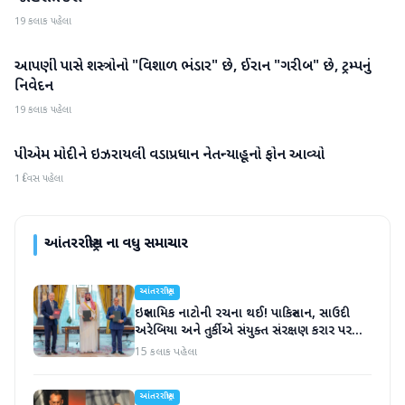
19 કલાક પહેલા
આપણી પાસે શસ્ત્રોનો "વિશાળ ભંડાર" છે, ઈરાન "ગરીબ" છે, ટ્રમ્પનું
આંતરરાષ્ટ્રીય
નિવેદન
19 કલાક પહેલા
પીએમ મોદીને ઇઝરાયલી વડાપ્રધાન નેતન્યાહૂનો ફોન આવ્યો
આંતરરાષ્ટ્રીય
1 દિવસ પહેલા
આંતરરાષ્ટ્રીય
ના વધુ સમાચાર
આંતરરાષ્ટ્રીય
ઇસ્લામિક નાટોની રચના થઈ! પાકિસ્તાન, સાઉદી
અરેબિયા અને તુર્કીએ સંયુક્ત સંરક્ષણ કરાર પર
હસ્તાક્ષર
15 કલાક પહેલા
આંતરરાષ્ટ્રીય