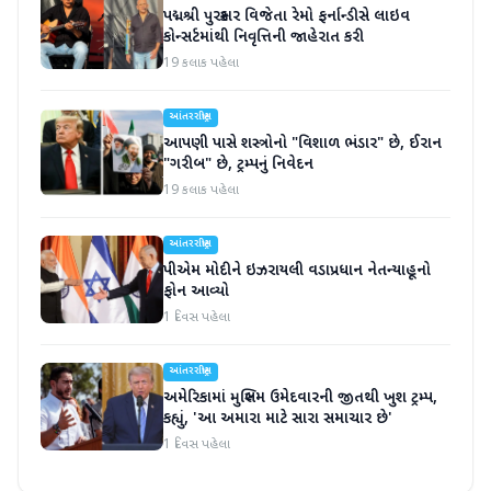
પદ્મશ્રી પુરસ્કાર વિજેતા રેમો ફર્નાન્ડીસે લાઇવ
કોન્સર્ટમાંથી નિવૃત્તિની જાહેરાત કરી
19 કલાક પહેલા
આંતરરાષ્ટ્રીય
આપણી પાસે શસ્ત્રોનો "વિશાળ ભંડાર" છે, ઈરાન
"ગરીબ" છે, ટ્રમ્પનું નિવેદન
19 કલાક પહેલા
આંતરરાષ્ટ્રીય
પીએમ મોદીને ઇઝરાયલી વડાપ્રધાન નેતન્યાહૂનો
ફોન આવ્યો
1 દિવસ પહેલા
આંતરરાષ્ટ્રીય
અમેરિકામાં મુસ્લિમ ઉમેદવારની જીતથી ખુશ ટ્રમ્પ,
કહ્યું, 'આ અમારા માટે સારા સમાચાર છે'
1 દિવસ પહેલા