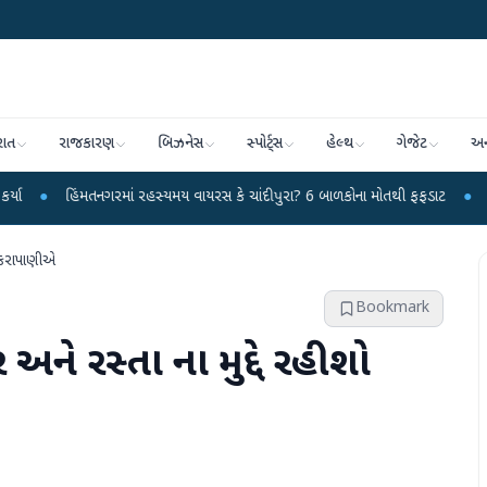
રાત
રાજકારણ
બિઝનેસ
સ્પોર્ટ્સ
હેલ્થ
ગેજેટ
અન
તનગરમાં રહસ્યમય વાયરસ કે ચાંદીપુરા? 6 બાળકોના મોતથી ફફડાટ
●
હવામાન વિભાગે 
આકરાપાણીએ
Bookmark
ને રસ્તા ના મુદ્દે રહીશો