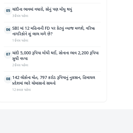
ચાંદીના ભાવમાં વધારો, સોનું પણ મોંઘુ થયું
05
3 દિવસ પહેલા
SBI માં 12 મહિનાની FD પર કેટલું વ્યાજ મળશે, વરિષ્ઠ
06
નાગરિકોને શું લાભ મળે છે?
1 દિવસ પહેલા
ચાંદી 5,000 રૂપિયા મોંઘી થઈ, સોનાના ભાવ 2,200 રૂપિયા
07
સુધી વધ્યા
2 દિવસ પહેલા
142 લોકોના મોત, 797 કરોડ રૂપિયાનું નુકસાન, હિમાચલ
08
પ્રદેશમાં ભારે ચોમાસાનો સામનો
12 કલાક પહેલા