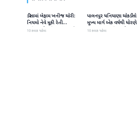
ડીસામાં બેફામ ખનીજ ચોરી:
પાલનપુર ધનિયાણા ચોકડીનો
બનાસકાંઠા
બનાસકાંઠા
નિયમો નેવે મૂકી રેતી
મુખ્ય માર્ગ એક વર્ષથી ધોરણે
માફિયાઓ સક્રિય, તંત્ર સામે
ગટરલાઇન પછી રસ્તો ન
10 કલાક પહેલા
10 કલાક પહેલા
સવાલો
બનતા હાલાકી