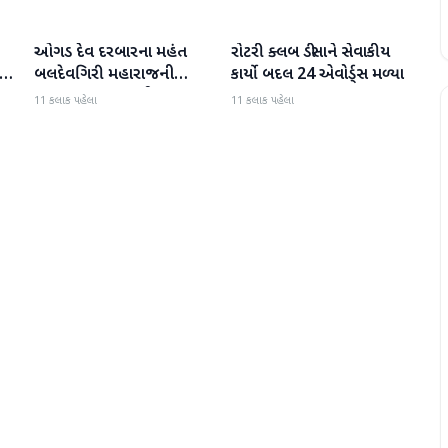
ઓગડ દેવ દરબારના મહંત
રોટરી ક્લબ ડીસાને સેવાકીય
બનાસકાંઠા
બનાસકાંઠા
:
બલદેવગિરી મહારાજની
કાર્યો બદલ 24 એવોર્ડ્સ મળ્યા
અટકાયત બાદ જામીન પર
11 કલાક પહેલા
11 કલાક પહેલા
મુક્તિ