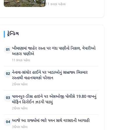
સપ્તાહમાં સેંકડો ભૂંડોના મોત
11 કલાક પહેલા
ટ્રેન્ડિંગ
ખીમાણામાં જાહેર રસ્તા પર ગંદા પાણીનો નિકાલ, વેપારીઓ
01
આકરા પાણીએ
11 કલાક પહેલા
નેનાવા-સાંચોર હાઈવે પર ખાડાઓનું સામ્રાજ્ય બિસ્માર
02
રસ્તાથી વાહનચાલકો પરેશાન
2 દિવસ પહેલા
પાલનપુર-ડીસા હાઇવે પર એસઓજી પોલીસે 19.80 લાખનું
03
મોર્ફિન હિરોઈન ઝડપી પાડ્યું
2 દિવસ પહેલા
આજે આ રાજ્યોમાં ભારે પવન સાથે વરસાદની આગાહી
04
3 દિવસ પહેલા