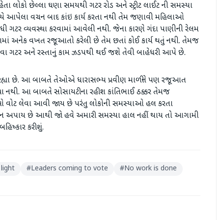
ા લોકો છેલ્લા ઘણા સમયથી ગટર રોડ અને સ્ટ્રીટ લાઈટ ની સમસ્યા
સમયે આપેલા વચન બાદ કાંઇ કાર્ય કરતા નથી તેમ જણાવી મહિલાઓ
 ગટર વ્યવસ્થા કરવામાં આવેલી નથી. જેના કારણે ગંદા પાણીની રેલમ
માં અનેક વખત રજૂઆતો કરેલી છે તેમ છતાં કોઈ કાર્ય થતું નથી. તેમજ
ા ગટર અને રસ્તાનું કામ ઝડપથી થઈ જશે તેવી બાહેધરી આપે છે.
વી રહ્યા છે. આ બાબતે તેઓએ ધારાસભ્ય પ્રવીણ માળીને પણ રજૂઆત
પડ્યા નથી. આ બાબતે સોસાયટીના રહીશ કાંતિભાઈ ઠક્કર તેમજ
તાઓ વોટ લેવા આવી જાય છે પરંતુ લોકોની સમસ્યાઓ હલ કરતા
સન અપાય છે આથી જો હવે અમારી સમસ્યા હાલ નહીં થાય તો આગામી
હિષ્કાર કરીશું.
light
#
Leaders coming to vote
#
No work is done