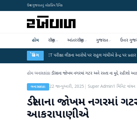
ઉત્તર ગુજરાતનું લોકપ્રિય દૈનિક
હોમ
રાષ્ટ્રીય
આંતરરાષ્ટ્રીય
ગુજરાત
ઉત્તર ગુજ
●
UGC-NET પરીક્ષા લીકના આરોપો પર રાહુલ ગાંધીએ કેન્દ્ર પર પ્રહાર કર્યા
બ્રેકિંગ
●
હિંમ
હોમ
/
બનાસકાંઠા
/
ડીસાના જોખમ નગરમાં ગટર અને રસ્તા ના મુદ્દે રહીશો 
22 જાન્યુઆરી, 2025
|
Super Admin
1
મિનિટ વાંચન
બનાસકાંઠા
ડીસાના જોખમ નગરમાં ગટર અ
આકરાપાણીએ