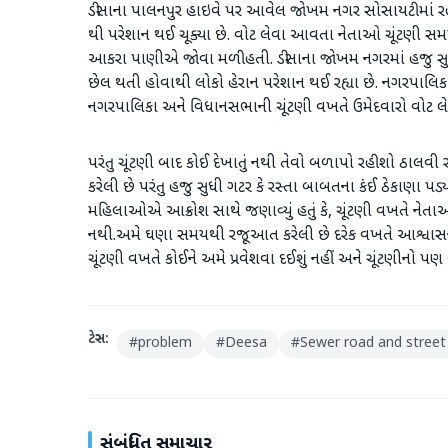
ડીસાના પાલનપુર હાઇવે પર આવેલ જોખમ નગર સોસાયટીમાં રહેત
થી પરેશાન થઈ ચૂક્યા છે. વોટ લેવા આવતા નેતાઓ ચૂંટણી 
આકરા પાણીએ જોવા મળી હતી. ડીસાના જોખમ નગરમાં હજુ સુધી
છેલ થતી હોવાથી લોકો હેરાન પરેશાન થઈ રહ્યા છે. નગરપાલિકા
નગરપાલિકા અને વિધાનસભાની ચૂંટણી વખતે ઉમેદવારો વોટ લેવ
પરંતુ ચૂંટણી બાદ કોઈ દેખાતું નથી તેવો બળાપો રહીશો ઠાલ
કરેલી છે પરંતુ હજુ સુધી ગટર કે રસ્તા બાબતના કંઈ ઠેકાણા 
મહિલાઓએ આક્રોશ સાથે જણાવ્યું હતું કે, ચૂંટણી વખતે ને
નથી.અમે ઘણા સમયથી રજૂઆત કરેલી છે દરેક વખતે આશ્વા
ચૂંટણી વખતે કોઈને અમે પ્રવેશવા દઈશું નહીં અને ચૂંટણીનો પણ બ
ટેગ્સ:
#
problem
#
Deesa
#
Sewer road and street 
સંબંધિત સમાચાર