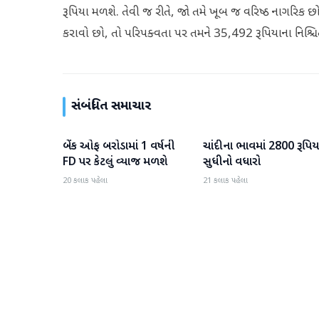
રૂપિયા મળશે. તેવી જ રીતે, જો તમે ખૂબ જ વરિષ્ઠ નાગરિક
કરાવો છો, તો પરિપક્વતા પર તમને 35,492 રૂપિયાના નિશ્ચ
સંબંધિત સમાચાર
બેંક ઓફ બરોડામાં 1 વર્ષની
ચાંદીના ભાવમાં 2800 રૂપિય
બિઝનેસ
બિઝનેસ
FD પર કેટલું વ્યાજ મળશે
સુધીનો વધારો
20 કલાક પહેલા
21 કલાક પહેલા