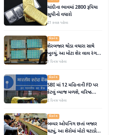
ચાંદીના ભાવમાં 2800 રૂપિયા
સુધીનો વધારો
21 કલાક પહેલા
બિઝનેસ
શેરબજાર થોડા વધારા સાથે
ખુલ્યું, આ મોટા શેર લાલ રંગમાં
ખુલ્યા
1 દિવસ પહેલા
બિઝનેસ
SBI માં 12 મહિનાની FD પર
કેટલું વ્યાજ મળશે, વરિષ્ઠ
નાગરિકોને શું લાભ મળે છે?
2 દિવસ પહેલા
બિઝનેસ
બમ્પર ઓપનિંગ છતાં બજાર
ઘટ્યું, આ શેરોમાં મોટો ઘટાડો