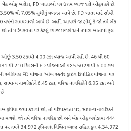
ી બેંક, બેંક ઓફ બરોડા, FD ખાતાઓ પર ઉત્તમ વ્યાજ દરો ઓફર કરે છે.
 3.50% થી 7.05% સુધીનું વળતર આપે છે. FD ખાતા માટે સૌથી
્તમ 10 વર્ષનો સમયગાળો આપે છે. અહીં, આપણે જાણીશું કે જો તમે બેંક
 તો પરિપક્વતા પર કેટલું વ્યાજ મળશે અને તમારા ખાતામાં કુલ
છું 3.50 ટકાથી 4.00 ટકા વ્યાજ આપી રહી છે. 46 થી 60
 181 થી 210 દિવસની FD યોજનાઓ પર 5.50 ટકાથી 6.00 ટકા
ી સ્પેશિયલ FD યોજના 'બોબ સ્ક્વેર ડ્રાઇવ ડિપોઝિટ યોજના' પર
સામાન્ય નાગરિકોને 6.45 ટકા, વરિષ્ઠ નાગરિકોને 6.95 ટકા અને
 છે.
ખ રૂપિયા જમા કરાવો છો, તો પરિપક્વતા પર, સામાન્ય નાગરિકને
યા મળશે. જો તમે વરિષ્ઠ નાગરિક છો અને બેંક ઓફ બરોડામાં 444
તા પર તમને 34,972 રૂપિયાના નિશ્ચિત વ્યાજ સહિત કુલ 4,34,972