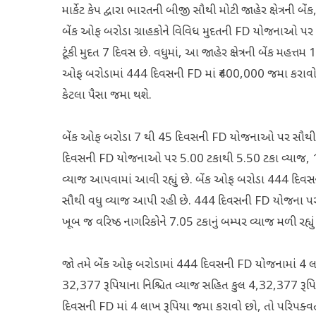
માર્કેટ કેપ દ્વારા ભારતની બીજી સૌથી મોટી જાહેર ક્ષેત્રન
બેંક ઓફ બરોડા ગ્રાહકોને વિવિધ મુદતની FD યોજનાઓ પર
ટૂંકી મુદત 7 દિવસ છે. વધુમાં, આ જાહેર ક્ષેત્રની બેંક મહત
ઓફ બરોડામાં 444 દિવસની FD માં ₹400,000 જમા કરાવો છો
કેટલા પૈસા જમા થશે.
બેંક ઓફ બરોડા 7 થી 45 દિવસની FD યોજનાઓ પર સૌથી ઓ
દિવસની FD યોજનાઓ પર 5.00 ટકાથી 5.50 ટકા વ્યાજ,
વ્યાજ આપવામાં આવી રહ્યું છે. બેંક ઓફ બરોડા 444 દિવસન
સૌથી વધુ વ્યાજ આપી રહી છે. 444 દિવસની FD યોજના પર, 
ખૂબ જ વરિષ્ઠ નાગરિકોને 7.05 ટકાનું બમ્પર વ્યાજ મળી રહ્યું
જો તમે બેંક ઓફ બરોડામાં 444 દિવસની FD યોજનામાં 4 લા
32,377 રૂપિયાના નિશ્ચિત વ્યાજ સહિત કુલ 4,32,377 રૂપિ
દિવસની FD માં 4 લાખ રૂપિયા જમા કરાવો છો, તો પરિપક્વ