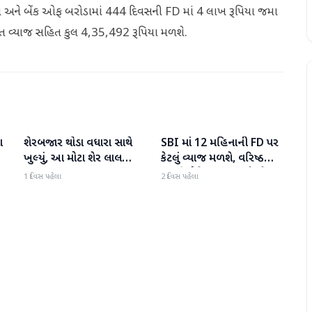
 છો અને બેંક ઓફ બરોડામાં 444 દિવસની FD માં 4 લાખ રૂપિયા જમા
િત વ્યાજ સહિત કુલ 4,35,492 રૂપિયા મળશે.
ા
શેરબજાર થોડા વધારા સાથે
SBI માં 12 મહિનાની FD પર
બિઝનેસ
બિઝનેસ
ખુલ્યું, આ મોટા શેર લાલ
કેટલું વ્યાજ મળશે, વરિષ્ઠ
રંગમાં ખુલ્યા
નાગરિકોને શું લાભ મળે છે?
1 દિવસ પહેલા
2 દિવસ પહેલા