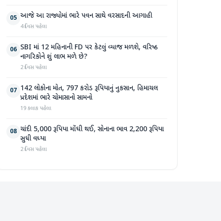
આજે આ રાજ્યોમાં ભારે પવન સાથે વરસાદની આગાહી
05
4 દિવસ પહેલા
SBI માં 12 મહિનાની FD પર કેટલું વ્યાજ મળશે, વરિષ્ઠ
06
નાગરિકોને શું લાભ મળે છે?
2 દિવસ પહેલા
142 લોકોના મોત, 797 કરોડ રૂપિયાનું નુકસાન, હિમાચલ
07
પ્રદેશમાં ભારે ચોમાસાનો સામનો
19 કલાક પહેલા
ચાંદી 5,000 રૂપિયા મોંઘી થઈ, સોનાના ભાવ 2,200 રૂપિયા
08
સુધી વધ્યા
2 દિવસ પહેલા