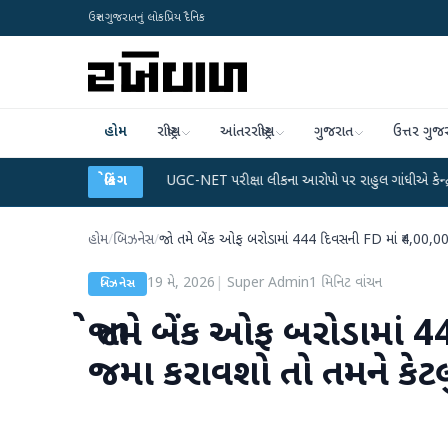
ઉત્તર ગુજરાતનું લોકપ્રિય દૈનિક
હોમ
રાષ્ટ્રીય
આંતરરાષ્ટ્રીય
ગુજરાત
ઉત્તર ગુજ
ટા પ્લાન
●
UGC-NET પરીક્ષા લીકના આરોપો પર રાહુલ ગાંધીએ કેન્દ્ર પર પ્રહાર કર્યા
બ્રેકિંગ
હોમ
/
બિઝનેસ
/
જો તમે બેંક ઓફ બરોડામાં 444 દિવસની FD માં ₹4,00,000
19 મે, 2026
|
Super Admin
1
મિનિટ વાંચન
બિઝનેસ
જો તમે બેંક ઓફ બરોડામાં 
જમા કરાવશો તો તમને કેટલું