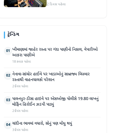
જોવા મળ્યો
2 દિવસ પહેલા
ટ્રેન્ડિંગ
ખીમાણામાં જાહેર રસ્તા પર ગંદા પાણીનો નિકાલ, વેપારીઓ
01
આકરા પાણીએ
18 કલાક પહેલા
નેનાવા-સાંચોર હાઈવે પર ખાડાઓનું સામ્રાજ્ય બિસ્માર
02
રસ્તાથી વાહનચાલકો પરેશાન
2 દિવસ પહેલા
પાલનપુર-ડીસા હાઇવે પર એસઓજી પોલીસે 19.80 લાખનું
03
મોર્ફિન હિરોઈન ઝડપી પાડ્યું
2 દિવસ પહેલા
ચાંદીના ભાવમાં વધારો, સોનું પણ મોંઘુ થયું
04
3 દિવસ પહેલા