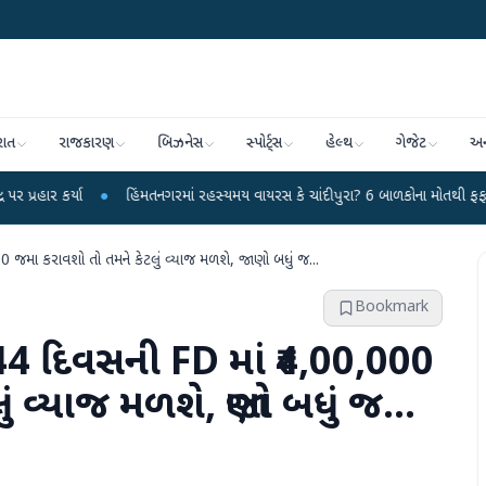
રાત
રાજકારણ
બિઝનેસ
સ્પોર્ટ્સ
હેલ્થ
ગેજેટ
અન
●
હિંમતનગરમાં રહસ્યમય વાયરસ કે ચાંદીપુરા? 6 બાળકોના મોતથી ફફડાટ
●
હવામા
 જમા કરાવશો તો તમને કેટલું વ્યાજ મળશે, જાણો બધું જ...
Bookmark
444 દિવસની FD માં ₹4,00,000
 વ્યાજ મળશે, જાણો બધું જ...