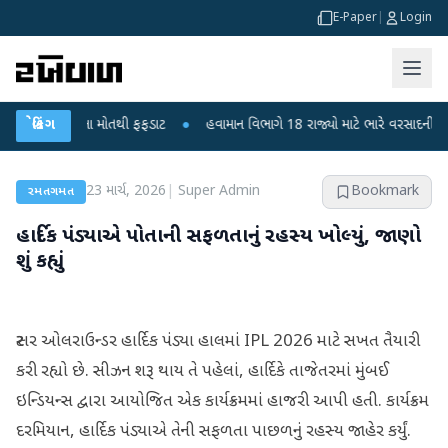
E-Paper
|
Login
6 બાળકોના મોતથી ફફડાટ
બ્રેકિંગ
●
હવામાન વિભાગે 18 રાજ્યો માટે ભારે વરસાદની ચેતવણી જા
23 માર્ચ, 2026
|
Super Admin
Bookmark
રમતગમત
હાર્દિક પંડ્યાએ પોતાની સફળતાનું રહસ્ય ખોલ્યું, જાણો
શું કહ્યું
સ્ટાર ઓલરાઉન્ડર હાર્દિક પંડ્યા હાલમાં IPL 2026 માટે સખત તૈયારી
કરી રહ્યો છે. સીઝન શરૂ થાય તે પહેલાં, હાર્દિકે તાજેતરમાં મુંબઈ
ઇન્ડિયન્સ દ્વારા આયોજિત એક કાર્યક્રમમાં હાજરી આપી હતી. કાર્યક્રમ
દરમિયાન, હાર્દિક પંડ્યાએ તેની સફળતા પાછળનું રહસ્ય જાહેર કર્યું.