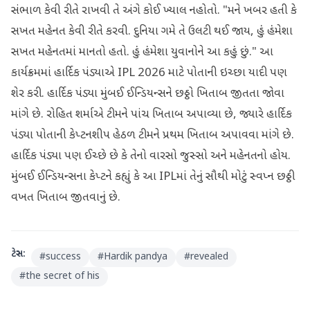
સંભાળ કેવી રીતે રાખવી તે અંગે કોઈ ખ્યાલ નહોતો. "મને ખબર હતી કે
સખત મહેનત કેવી રીતે કરવી. દુનિયા ગમે તે ઉલટી થઈ જાય, હું હંમેશા
સખત મહેનતમાં માનતો હતો. હું હંમેશા યુવાનોને આ કહું છું." આ
કાર્યક્રમમાં હાર્દિક પંડ્યાએ IPL 2026 માટે પોતાની ઇચ્છા યાદી પણ
શેર કરી. હાર્દિક પંડ્યા મુંબઈ ઈન્ડિયન્સને છઠ્ઠો ખિતાબ જીતતા જોવા
માંગે છે. રોહિત શર્માએ ટીમને પાંચ ખિતાબ અપાવ્યા છે, જ્યારે હાર્દિક
પંડ્યા પોતાની કેપ્ટનશીપ હેઠળ ટીમને પ્રથમ ખિતાબ અપાવવા માંગે છે.
હાર્દિક પંડ્યા પણ ઈચ્છે છે કે તેનો વારસો જુસ્સો અને મહેનતનો હોય.
મુંબઈ ઈન્ડિયન્સના કેપ્ટને કહ્યું કે આ IPLમાં તેનું સૌથી મોટું સ્વપ્ન છઠ્ઠી
વખત ખિતાબ જીતવાનું છે.
ટેગ્સ:
#
success
#
Hardik pandya
#
revealed
#
the secret of his