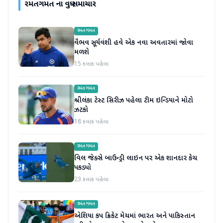
રમતગમત
ના વધુ સમાચાર
રમતગમત
વૈભવ સૂર્યવંશી હવે એક નવા અવતારમાં જોવા
મળશે
15 કલાક પહેલા
રમતગમત
શ્રીલંકા ટેસ્ટ સિરીઝ પહેલા ટીમ ઇન્ડિયાને મોટો
ઝટકો
18 કલાક પહેલા
રમતગમત
વિલ જેક્સે બાઉન્ડ્રી લાઇન પર એક શાનદાર કેચ
પકડ્યો
23 કલાક પહેલા
રમતગમત
એશિયા કપ ક્રિકેટ મેચમાં ભારત અને પાકિસ્તાન