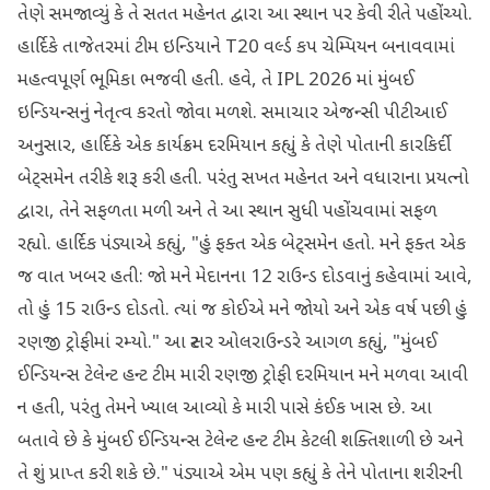
તેણે સમજાવ્યું કે તે સતત મહેનત દ્વારા આ સ્થાન પર કેવી રીતે પહોંચ્યો.
હાર્દિકે તાજેતરમાં ટીમ ઇન્ડિયાને T20 વર્લ્ડ કપ ચેમ્પિયન બનાવવામાં
મહત્વપૂર્ણ ભૂમિકા ભજવી હતી. હવે, તે IPL 2026 માં મુંબઈ
ઇન્ડિયન્સનું નેતૃત્વ કરતો જોવા મળશે. સમાચાર એજન્સી પીટીઆઈ
અનુસાર, હાર્દિકે એક કાર્યક્રમ દરમિયાન કહ્યું કે તેણે પોતાની કારકિર્દી
બેટ્સમેન તરીકે શરૂ કરી હતી. પરંતુ સખત મહેનત અને વધારાના પ્રયત્નો
દ્વારા, તેને સફળતા મળી અને તે આ સ્થાન સુધી પહોંચવામાં સફળ
રહ્યો. હાર્દિક પંડ્યાએ કહ્યું, "હું ફક્ત એક બેટ્સમેન હતો. મને ફક્ત એક
જ વાત ખબર હતી: જો મને મેદાનના 12 રાઉન્ડ દોડવાનું કહેવામાં આવે,
તો હું 15 રાઉન્ડ દોડતો. ત્યાં જ કોઈએ મને જોયો અને એક વર્ષ પછી હું
રણજી ટ્રોફીમાં રમ્યો." આ સ્ટાર ઓલરાઉન્ડરે આગળ કહ્યું, "મુંબઈ
ઈન્ડિયન્સ ટેલેન્ટ હન્ટ ટીમ મારી રણજી ટ્રોફી દરમિયાન મને મળવા આવી
ન હતી, પરંતુ તેમને ખ્યાલ આવ્યો કે મારી પાસે કંઈક ખાસ છે. આ
બતાવે છે કે મુંબઈ ઈન્ડિયન્સ ટેલેન્ટ હન્ટ ટીમ કેટલી શક્તિશાળી છે અને
તે શું પ્રાપ્ત કરી શકે છે." પંડ્યાએ એમ પણ કહ્યું કે તેને પોતાના શરીરની