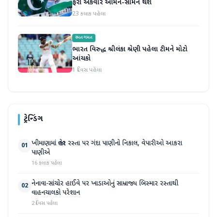
ફરી એકવાર આમને-સામને થશે
23 કલાક પહેલા
રમતગમત
ભારત વિરુદ્ધ શ્રીલંકા શ્રેણી પહેલા ટીમને મોટો
આંચકો
1 દિવસ પહેલા
ટ્રેન્ડિંગ
ખીમાણામાં જાહેર રસ્તા પર ગંદા પાણીનો નિકાલ, વેપારીઓ આકરા
01
પાણીએ
16 કલાક પહેલા
નેનાવા-સાંચોર હાઈવે પર ખાડાઓનું સામ્રાજ્ય બિસ્માર રસ્તાથી
02
વાહનચાલકો પરેશાન
2 દિવસ પહેલા