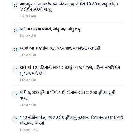
પાલનપુર-ડીસા હાઇવે પર એસઓજી પોલીસે 19.80 લાખનું મોર્ફિન
03
હિરોઈન ઝડપી પાડ્યું
2 દિવસ પહેલા
ચાંદીના ભાવમાં વધારો, સોનું પણ મોંઘુ થયું
04
3 દિવસ પહેલા
આજે આ રાજ્યોમાં ભારે પવન સાથે વરસાદની આગાહી
05
3 દિવસ પહેલા
SBI માં 12 મહિનાની FD પર કેટલું વ્યાજ મળશે, વરિષ્ઠ નાગરિકોને
06
શું લાભ મળે છે?
1 દિવસ પહેલા
ચાંદી 5,000 રૂપિયા મોંઘી થઈ, સોનાના ભાવ 2,200 રૂપિયા સુધી
07
વધ્યા
2 દિવસ પહેલા
142 લોકોના મોત, 797 કરોડ રૂપિયાનું નુકસાન, હિમાચલ પ્રદેશમાં ભારે
08
ચોમાસાનો સામનો
16 કલાક પહેલા