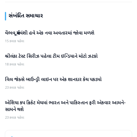
સંબંધિત સમાચાર
વૈભવ સૂર્યવંશી હવે એક નવા અવતારમાં જોવા મળશે
રમતગમત
15 કલાક પહેલા
શ્રીલંકા ટેસ્ટ સિરીઝ પહેલા ટીમ ઇન્ડિયાને મોટો ઝટકો
રમતગમત
18 કલાક પહેલા
વિલ જેક્સે બાઉન્ડ્રી લાઇન પર એક શાનદાર કેચ પકડ્યો
રમતગમત
23 કલાક પહેલા
એશિયા કપ ક્રિકેટ મેચમાં ભારત અને પાકિસ્તાન ફરી એકવાર આમને-
રમતગમત
સામને થશે
23 કલાક પહેલા