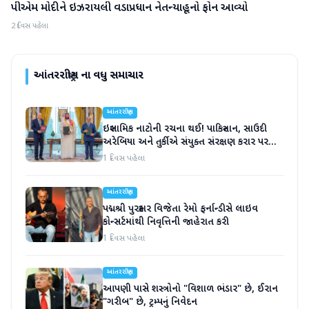
પીએમ મોદીને ઇઝરાયલી વડાપ્રધાન નેતન્યાહૂનો ફોન આવ્યો
આંતરરાષ્ટ્રીય
2 દિવસ પહેલા
આંતરરાષ્ટ્રીય
ના વધુ સમાચાર
આંતરરાષ્ટ્રીય
ઇસ્લામિક નાટોની રચના થઈ! પાકિસ્તાન, સાઉદી
અરેબિયા અને તુર્કીએ સંયુક્ત સંરક્ષણ કરાર પર
હસ્તાક્ષર
1 દિવસ પહેલા
આંતરરાષ્ટ્રીય
પદ્મશ્રી પુરસ્કાર વિજેતા રેમો ફર્નાન્ડીસે લાઇવ
કોન્સર્ટમાંથી નિવૃત્તિની જાહેરાત કરી
1 દિવસ પહેલા
આંતરરાષ્ટ્રીય
આપણી પાસે શસ્ત્રોનો "વિશાળ ભંડાર" છે, ઈરાન
"ગરીબ" છે, ટ્રમ્પનું નિવેદન