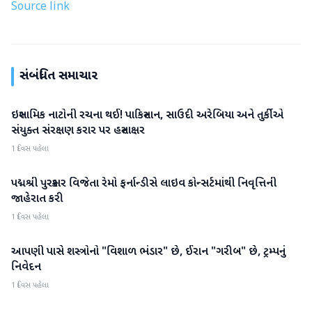
Source link
સંબંધિત સમાચાર
ઇસ્લામિક નાટોની રચના થઈ! પાકિસ્તાન, સાઉદી અરેબિયા અને તુર્કીએ
આંતરરાષ્ટ્રીય
સંયુક્ત સંરક્ષણ કરાર પર હસ્તાક્ષર
1 દિવસ પહેલા
પદ્મશ્રી પુરસ્કાર વિજેતા રેમો ફર્નાન્ડીસે લાઇવ કોન્સર્ટમાંથી નિવૃત્તિની
આંતરરાષ્ટ્રીય
જાહેરાત કરી
1 દિવસ પહેલા
આપણી પાસે શસ્ત્રોનો "વિશાળ ભંડાર" છે, ઈરાન "ગરીબ" છે, ટ્રમ્પનું
આંતરરાષ્ટ્રીય
નિવેદન
1 દિવસ પહેલા