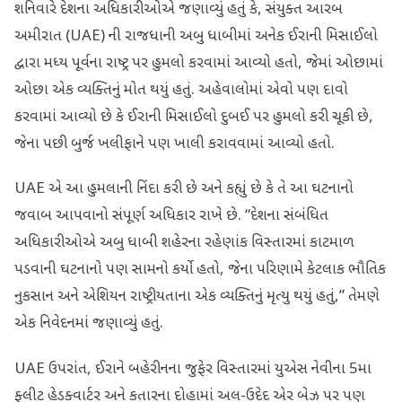
શનિવારે દેશના અધિકારીઓએ જણાવ્યું હતું કે, સંયુક્ત આરબ
અમીરાત (UAE) ની રાજધાની અબુ ધાબીમાં અનેક ઈરાની મિસાઈલો
દ્વારા મધ્ય પૂર્વના રાષ્ટ્ર પર હુમલો કરવામાં આવ્યો હતો, જેમાં ઓછામાં
ઓછા એક વ્યક્તિનું મોત થયું હતું. અહેવાલોમાં એવો પણ દાવો
કરવામાં આવ્યો છે કે ઈરાની મિસાઈલો દુબઈ પર હુમલો કરી ચૂકી છે,
જેના પછી બુર્જ ખલીફાને પણ ખાલી કરાવવામાં આવ્યો હતો.
UAE એ આ હુમલાની નિંદા કરી છે અને કહ્યું છે કે તે આ ઘટનાનો
જવાબ આપવાનો સંપૂર્ણ અધિકાર રાખે છે. “દેશના સંબંધિત
અધિકારીઓએ અબુ ધાબી શહેરના રહેણાંક વિસ્તારમાં કાટમાળ
પડવાની ઘટનાનો પણ સામનો કર્યો હતો, જેના પરિણામે કેટલાક ભૌતિક
નુકસાન અને એશિયન રાષ્ટ્રીયતાના એક વ્યક્તિનું મૃત્યુ થયું હતું,” તેમણે
એક નિવેદનમાં જણાવ્યું હતું.
UAE ઉપરાંત, ઈરાને બહેરીનના જુફેર વિસ્તારમાં યુએસ નેવીના 5મા
ફ્લીટ હેડક્વાર્ટર અને કતારના દોહામાં અલ-ઉદેદ એર બેઝ પર પણ