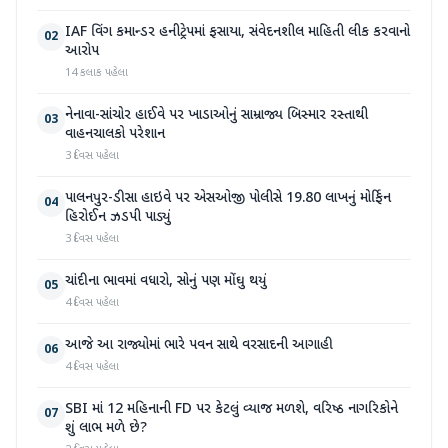
IAF વિંગ કમાન્ડર હનીટ્રેપમાં ફસાયા, સંવેદનશીલ માહિતી લીક કરવાનો
02
આરોપ
14 કલાક પહેલા
નેનાવા-સાંચોર હાઈવે પર ખાડાઓનું સામ્રાજ્ય બિસ્માર રસ્તાથી
03
વાહનચાલકો પરેશાન
3 દિવસ પહેલા
પાલનપુર-ડીસા હાઇવે પર એસઓજી પોલીસે 19.80 લાખનું મોર્ફિન
04
હિરોઈન ઝડપી પાડ્યું
3 દિવસ પહેલા
ચાંદીના ભાવમાં વધારો, સોનું પણ મોંઘુ થયું
05
4 દિવસ પહેલા
આજે આ રાજ્યોમાં ભારે પવન સાથે વરસાદની આગાહી
06
4 દિવસ પહેલા
SBI માં 12 મહિનાની FD પર કેટલું વ્યાજ મળશે, વરિષ્ઠ નાગરિકોને
07
શું લાભ મળે છે?