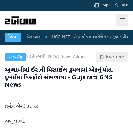
E-Paper
|
Login
જ અને ડેટા પ્લાન
બ્રેકિંગ
●
UGC-NET પરીક્ષા લીકના આરોપો પર રાહુલ ગાંધીએ કેન્દ્ર પર પ્રહાર
28 ફેબ્રુઆરી, 2026
|
Super Admin
Bookmark
આંતરરાષ્ટ્રીય
અબુ ધાબીમાં ઈરાની મિસાઈલ હુમલામાં એકનું મોત;
દુબઈમાં વિસ્ફોટો સંભળાયા – Gujarati GNS
News
(જી.એન.એસ) તા. ૨૮
અબુ ધાબી,