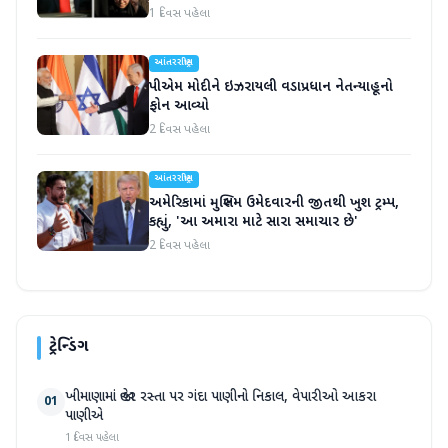
1 દિવસ પહેલા
આંતરરાષ્ટ્રીય
પીએમ મોદીને ઇઝરાયલી વડાપ્રધાન નેતન્યાહૂનો
ફોન આવ્યો
2 દિવસ પહેલા
આંતરરાષ્ટ્રીય
અમેરિકામાં મુસ્લિમ ઉમેદવારની જીતથી ખુશ ટ્રમ્પ,
કહ્યું, 'આ અમારા માટે સારા સમાચાર છે'
2 દિવસ પહેલા
ટ્રેન્ડિંગ
ખીમાણામાં જાહેર રસ્તા પર ગંદા પાણીનો નિકાલ, વેપારીઓ આકરા
01
પાણીએ
1 દિવસ પહેલા