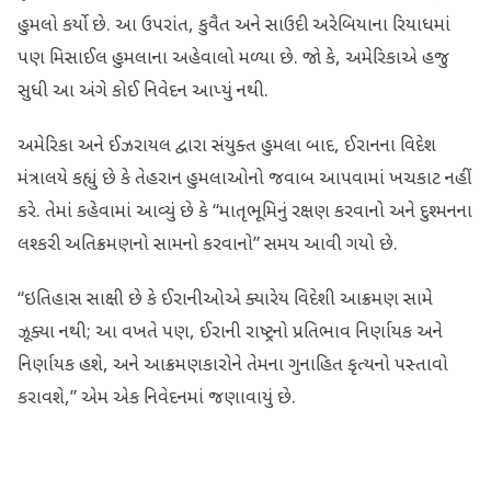
હુમલો કર્યો છે. આ ઉપરાંત, કુવૈત અને સાઉદી અરેબિયાના રિયાધમાં
પણ મિસાઈલ હુમલાના અહેવાલો મળ્યા છે. જો કે, અમેરિકાએ હજુ
સુધી આ અંગે કોઈ નિવેદન આપ્યું નથી.
અમેરિકા અને ઈઝરાયલ દ્વારા સંયુક્ત હુમલા બાદ, ઈરાનના વિદેશ
મંત્રાલયે કહ્યું છે કે તેહરાન હુમલાઓનો જવાબ આપવામાં ખચકાટ નહીં
કરે. તેમાં કહેવામાં આવ્યું છે કે “માતૃભૂમિનું રક્ષણ કરવાનો અને દુશ્મનના
લશ્કરી અતિક્રમણનો સામનો કરવાનો” સમય આવી ગયો છે.
“ઇતિહાસ સાક્ષી છે કે ઈરાનીઓએ ક્યારેય વિદેશી આક્રમણ સામે
ઝૂક્યા નથી; આ વખતે પણ, ઈરાની રાષ્ટ્રનો પ્રતિભાવ નિર્ણાયક અને
નિર્ણાયક હશે, અને આક્રમણકારોને તેમના ગુનાહિત કૃત્યનો પસ્તાવો
કરાવશે,” એમ એક નિવેદનમાં જણાવાયું છે.