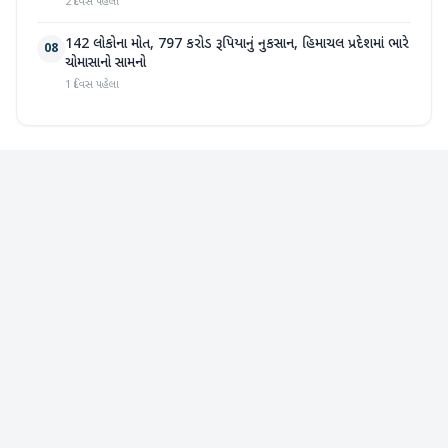
2 દિવસ પહેલા
142 લોકોના મોત, 797 કરોડ રૂપિયાનું નુકસાન, હિમાચલ પ્રદેશમાં ભારે
08
ચોમાસાનો સામનો
1 દિવસ પહેલા