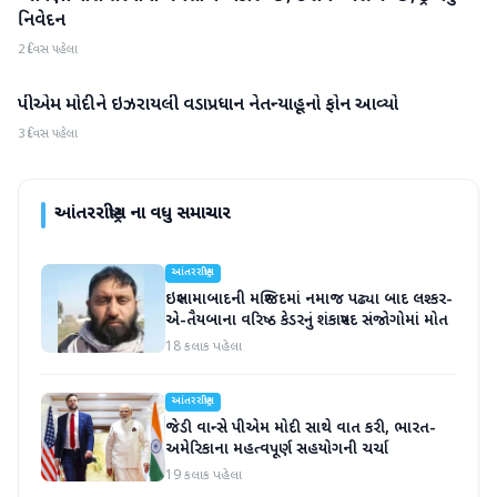
નિવેદન
2 દિવસ પહેલા
પીએમ મોદીને ઇઝરાયલી વડાપ્રધાન નેતન્યાહૂનો ફોન આવ્યો
આંતરરાષ્ટ્રીય
3 દિવસ પહેલા
આંતરરાષ્ટ્રીય
ના વધુ સમાચાર
આંતરરાષ્ટ્રીય
ઇસ્લામાબાદની મસ્જિદમાં નમાજ પઢ્યા બાદ લશ્કર-
એ-તૈયબાના વરિષ્ઠ કેડરનું શંકાસ્પદ સંજોગોમાં મોત
18 કલાક પહેલા
આંતરરાષ્ટ્રીય
જેડી વાન્સે પીએમ મોદી સાથે વાત કરી, ભારત-
અમેરિકાના મહત્વપૂર્ણ સહયોગની ચર્ચા
19 કલાક પહેલા