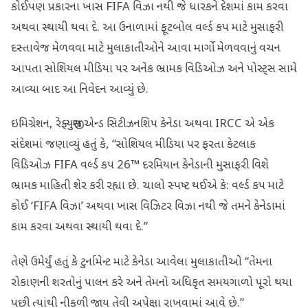
કોઈપણ પ્રકારના ખાસ FIFA વિઝા નથી જે ધારકને દેશમાં કામ કરવા
અથવા સ્થાયી થવા દે. આ ઉનાળામાં ફૂટબોલ વર્લ્ડ કપ માટે મુસાફરી
દસ્તાવેજ મેળવવા માટે મુલાકાતીઓને આવા માર્ગો મેળવવાનું વચન
આપતા સોશિયલ મીડિયા પર અનેક ભ્રામક વિડિઓઝ અને પોસ્ટ્સ સામે
આવ્યા બાદ આ નિવેદન આવ્યું છે.
ઇમિગ્રેશન, રેફ્યુજીસ એન્ડ સિટીઝનશિપ કેનેડા અથવા IRCC એ એક
સંદેશમાં જણાવ્યું હતું કે, “સોશિયલ મીડિયા પર ફરતા કેટલાક
વિડિઓઝ FIFA વર્લ્ડ કપ 26™ દરમિયાન કેનેડાની મુસાફરી વિશે
ભ્રામક માહિતી શેર કરી રહ્યા છે. ચાલો સ્પષ્ટ થઈએ કે: વર્લ્ડ કપ માટે
કોઈ ‘FIFA વિઝા’ અથવા ખાસ વિઝિટર વિઝા નથી જે તમને કેનેડામાં
કામ કરવા અથવા સ્થાયી થવા દે.”
તેણે ઉમેર્યું હતું કે ટુર્નામેન્ટ માટે કેનેડા આવેલા મુલાકાતીઓ “તેમના
રોકાણની શરતોનું પાલન કરે અને તેમનો અધિકૃત સમયગાળો પૂરો થયા
પછી ત્યાંથી નીકળી જાય તેવી અપેક્ષા રાખવામાં આવે છે.”