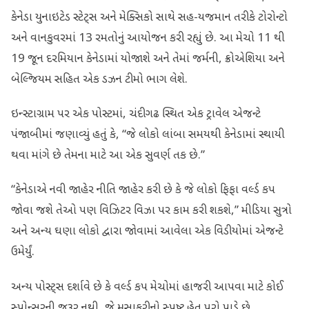
કેનેડા યુનાઇટેડ સ્ટેટ્સ અને મેક્સિકો સાથે સહ-યજમાન તરીકે ટોરોન્ટો
અને વાનકુવરમાં 13 રમતોનું આયોજન કરી રહ્યું છે. આ મેચો 11 થી
19 જૂન દરમિયાન કેનેડામાં યોજાશે અને તેમાં જર્મની, ક્રોએશિયા અને
બેલ્જિયમ સહિત એક ડઝન ટીમો ભાગ લેશે.
ઇન્સ્ટાગ્રામ પર એક પોસ્ટમાં, ચંદીગઢ સ્થિત એક ટ્રાવેલ એજન્ટે
પંજાબીમાં જણાવ્યું હતું કે, “જે લોકો લાંબા સમયથી કેનેડામાં સ્થાયી
થવા માંગે છે તેમના માટે આ એક સુવર્ણ તક છે.”
“કેનેડાએ નવી જાહેર નીતિ જાહેર કરી છે કે જે લોકો ફિફા વર્લ્ડ કપ
જોવા જશે તેઓ પણ વિઝિટર વિઝા પર કામ કરી શકશે,” મીડિયા સુત્રો
અને અન્ય ઘણા લોકો દ્વારા જોવામાં આવેલા એક વિડીયોમાં એજન્ટે
ઉમેર્યું.
અન્ય પોસ્ટ્સ દર્શાવે છે કે વર્લ્ડ કપ મેચોમાં હાજરી આપવા માટે કોઈ
સ્પોન્સરની જરૂર નથી, જે મુસાફરીનો સ્પષ્ટ હેતુ પૂરો પાડે છે.