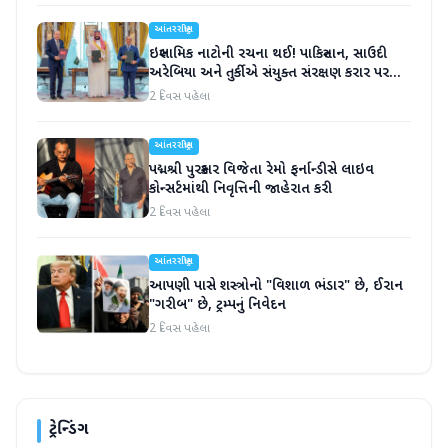
આંતરરાષ્ટ્રીય
ઇસ્લામિક નાટોની રચના થઈ! પાકિસ્તાન, સાઉદી
અરેબિયા અને તુર્કીએ સંયુક્ત સંરક્ષણ કરાર પર
હસ્તાક્ષર
2 દિવસ પહેલા
આંતરરાષ્ટ્રીય
પદ્મશ્રી પુરસ્કાર વિજેતા રેમો ફર્નાન્ડીસે લાઇવ
કોન્સર્ટમાંથી નિવૃત્તિની જાહેરાત કરી
2 દિવસ પહેલા
આંતરરાષ્ટ્રીય
આપણી પાસે શસ્ત્રોનો "વિશાળ ભંડાર" છે, ઈરાન
"ગરીબ" છે, ટ્રમ્પનું નિવેદન
2 દિવસ પહેલા
ટ્રેન્ડિંગ