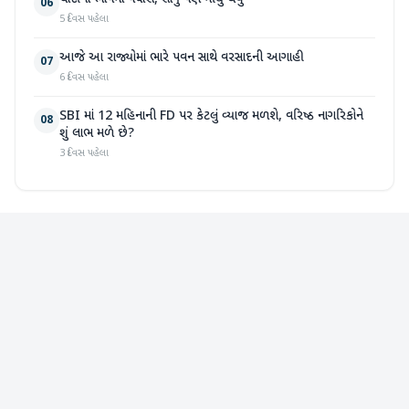
06
5 દિવસ પહેલા
આજે આ રાજ્યોમાં ભારે પવન સાથે વરસાદની આગાહી
07
6 દિવસ પહેલા
SBI માં 12 મહિનાની FD પર કેટલું વ્યાજ મળશે, વરિષ્ઠ નાગરિકોને
08
શું લાભ મળે છે?
3 દિવસ પહેલા