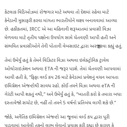
કેટલાક વિડિઓઝમાં રોજગાર માટે અથવા તો દેશમાં રહેવા માટે
કેનેડાની મુસાફરી કરવા માંગતા ભારતીયોને લક્ષ્ય બનાવવામાં આવ્યા
છે. હકીકતમાં, IRCC એ આ મહિનાની શરૂઆતમાં પ્રવાસી વિઝા
મેળવવા માટે તૃતીય પક્ષોના ઉપયોગ સામે ચેતવણી આપી હતી અને
સંભવિત પ્રવાસીઓને તેની પોતાની વેબસાઇટ દ્વારા અરજી કરવા કહ્યું હતું.
તેમાં ઉમેર્યું હતું કે તેમને વિઝિટર વિઝા અથવા ઇલેક્ટ્રોનિક ટ્રાવેલ
ઓથોરાઇઝેશન અથવા ETA ની જરૂર પડશે. તેમાં ચેતવણી આપવામાં
આવી હતી કે, “ફિફા વર્લ્ડ કપ 26 માટે કેનેડામાં પ્રવેશનું વચન આપતા
ઇમિગ્રેશન એજન્ટોથી સાવધ રહો. કોઈ તમને વિઝા અથવા eTA ની
ગેરંટી આપી શકતું નથી,” અને ઉમેર્યું હતું કે, “ખાતરી કરો કે તમારા બધા
દસ્તાવેજો સચોટ છે, નહીં તો તમને 5 વર્ષનો પ્રતિબંધ લાગી શકે છે.”
જોકે, અનૈતિક ઇમિગ્રેશન એજન્ટો આ જૂનમાં વર્લ્ડ કપ દ્વારા પૂરી
પાડવામાં આવેલી તકનો લાભ લેવાનો પ્રયાસ કરી રહ્યા છે કારણ કે