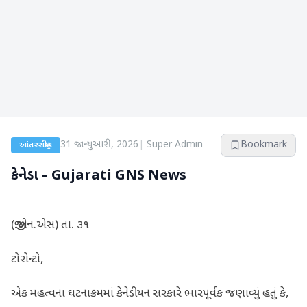
31 જાન્યુઆરી, 2026
|
Super Admin
Bookmark
આંતરરાષ્ટ્રીય
કેનેડા – Gujarati GNS News
(જી.એન.એસ) તા. ૩૧
ટોરોન્ટો,
એક મહત્વના ઘટનાક્રમમાં કેનેડીયન સરકારે ભારપૂર્વક જણાવ્યું હતું કે,