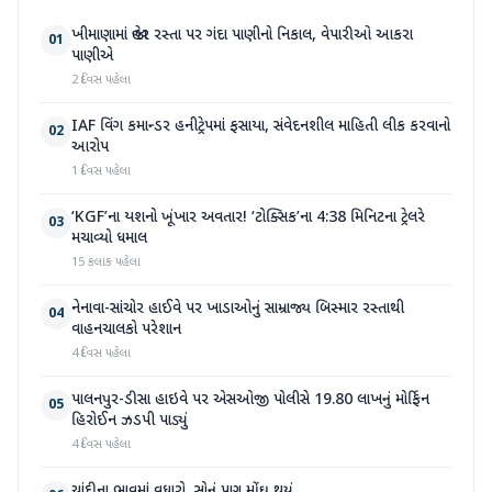
ખીમાણામાં જાહેર રસ્તા પર ગંદા પાણીનો નિકાલ, વેપારીઓ આકરા
01
પાણીએ
2 દિવસ પહેલા
IAF વિંગ કમાન્ડર હનીટ્રેપમાં ફસાયા, સંવેદનશીલ માહિતી લીક કરવાનો
02
આરોપ
1 દિવસ પહેલા
‘KGF’ના યશનો ખૂંખાર અવતાર! ‘ટોક્સિક’ના 4:38 મિનિટના ટ્રેલરે
03
મચાવ્યો ધમાલ
15 કલાક પહેલા
નેનાવા-સાંચોર હાઈવે પર ખાડાઓનું સામ્રાજ્ય બિસ્માર રસ્તાથી
04
વાહનચાલકો પરેશાન
4 દિવસ પહેલા
પાલનપુર-ડીસા હાઇવે પર એસઓજી પોલીસે 19.80 લાખનું મોર્ફિન
05
હિરોઈન ઝડપી પાડ્યું
4 દિવસ પહેલા
ચાંદીના ભાવમાં વધારો, સોનું પણ મોંઘુ થયું