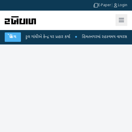
E-Paper
|
Login
લ ગાંધીએ કેન્દ્ર પર પ્રહાર કર્યા
બ્રેકિંગ
●
હિંમતનગરમાં રહસ્યમય વાયરસ કે ચાંદીપુરા? 6 