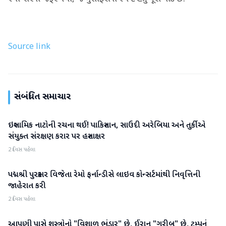
Source link
સંબંધિત સમાચાર
ઇસ્લામિક નાટોની રચના થઈ! પાકિસ્તાન, સાઉદી અરેબિયા અને તુર્કીએ
આંતરરાષ્ટ્રીય
સંયુક્ત સંરક્ષણ કરાર પર હસ્તાક્ષર
2 દિવસ પહેલા
પદ્મશ્રી પુરસ્કાર વિજેતા રેમો ફર્નાન્ડીસે લાઇવ કોન્સર્ટમાંથી નિવૃત્તિની
આંતરરાષ્ટ્રીય
જાહેરાત કરી
2 દિવસ પહેલા
આપણી પાસે શસ્ત્રોનો "વિશાળ ભંડાર" છે, ઈરાન "ગરીબ" છે, ટ્રમ્પનું
આંતરરાષ્ટ્રીય