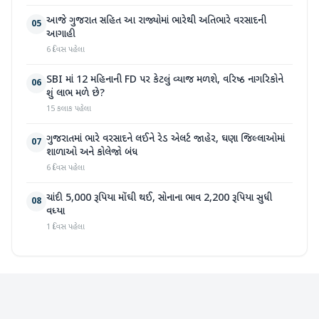
આજે ગુજરાત સહિત આ રાજ્યોમાં ભારેથી અતિભારે વરસાદની
05
આગાહી
6 દિવસ પહેલા
SBI માં 12 મહિનાની FD પર કેટલું વ્યાજ મળશે, વરિષ્ઠ નાગરિકોને
06
શું લાભ મળે છે?
15 કલાક પહેલા
ગુજરાતમાં ભારે વરસાદને લઈને રેડ એલર્ટ જાહેર, ઘણા જિલ્લાઓમાં
07
શાળાઓ અને કોલેજો બંધ
6 દિવસ પહેલા
ચાંદી 5,000 રૂપિયા મોંઘી થઈ, સોનાના ભાવ 2,200 રૂપિયા સુધી
08
વધ્યા
1 દિવસ પહેલા