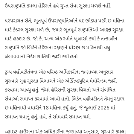
ઉપરાષ્ટ્રપતિ કમલા હેરિસને હવે ગુપ્ત સેવા સુરક્ષા મળશે નહીં.
પરંપરાગત રીતે, ભૂતપૂર્વ ઉપરાષ્ટ્રપતિઓને પદ છોડ્યા પછી છ મહિના
માટે ફેડરલ સુરક્ષા મળે છે, જ્યારે ભૂતપૂર્વ રાષ્ટ્રપતિઓ આજીવન સુરક્ષા
માટે હકદાર છે. જો કે, અન્ય એક સ્ત્રોતે ખુલાસો કર્યો કે તત્કાલીન
રાષ્ટ્રપતિ જો બિડેને હેરિસના રક્ષણને ધોરણ છ મહિનાથી વધુ
લંબાવવાનો નિર્દેશ શાંતિથી જારી કર્યો હતો.
ટ્રમ્પ વહીવટીતંત્રના એક વરિષ્ઠ અધિકારીના જણાવ્યા અનુસાર,
ગુરુવારે ગૃહ સુરક્ષા વિભાગને એક એક્ઝિક્યુટિવ મેમોરેન્ડમ જારી
કરવામાં આવ્યું હતું, જેમાં હેરિસની સુરક્ષા વિગતો અને સંબંધિત
સેવાઓ સમાપ્ત કરવામાં આવી હતી. બિડેન વહીવટીતંત્રે તેમનું રક્ષણ
છ મહિનાથી વધારીને 18 મહિના કર્યું હતું, જે જુલાઈ 2026 માં
સમાપ્ત થવાનું હતું. હવે, તે સોમવારે સમાપ્ત થશે.
વ્હાઇટ હાઉસના એક અધિકારીના જણાવ્યા અનુસાર, ગુરુવારે કમલા