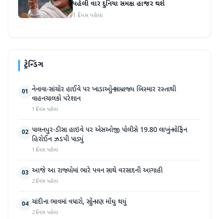
પહેલી વાર દુનિયા સમક્ષ હાજર થશે
1 દિવસ પહેલા
ટ્રેન્ડિંગ
નેનાવા-સાંચોર હાઈવે પર ખાડાઓનું સામ્રાજ્ય બિસ્માર રસ્તાથી
01
વાહનચાલકો પરેશાન
1 દિવસ પહેલા
પાલનપુર-ડીસા હાઇવે પર એસઓજી પોલીસે 19.80 લાખનું મોર્ફિન
02
હિરોઈન ઝડપી પાડ્યું
1 દિવસ પહેલા
આજે આ રાજ્યોમાં ભારે પવન સાથે વરસાદની આગાહી
03
2 દિવસ પહેલા
ચાંદીના ભાવમાં વધારો, સોનું પણ મોંઘુ થયું
04
2 દિવસ પહેલા