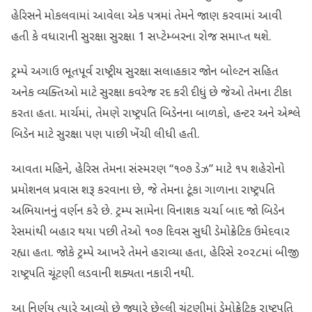
હેરિસને મોકલવામાં આવેલા એક પત્રમાં તેમને જાણ કરવામાં આવી
હતી કે વધારાની સુરક્ષા સુરક્ષા 1 સપ્ટેમ્બરના રોજ સમાપ્ત થશે.
ટ્રમ્પે અગાઉ ભૂતપૂર્વ રાષ્ટ્રીય સુરક્ષા સલાહકાર જોન બોલ્ટન સહિત
અનેક વ્યક્તિઓ માટે સુરક્ષા કવરેજ રદ કરી દીધું છે જેઓ તેમના ટીકા
કરતા હતા. માર્ચમાં, તેમણે રાષ્ટ્રપતિ બિડેનના બાળકો, હન્ટર અને એશ્લે
બિડેન માટે સુરક્ષા પણ પાછી ખેંચી લીધી હતી.
આવતા મહિને, હેરિસ તેમના સંસ્મરણ “૧૦૭ ડેઝ” માટે ૧૫ શહેરોનો
પ્રમોશનલ પ્રવાસ શરૂ કરવાના છે, જે તેમના ટૂંકા ગાળાના રાષ્ટ્રપતિ
અભિયાનનું વર્ણન કરે છે. ટ્રમ્પ સામેના વિનાશક ચર્ચા બાદ જો બિડેન
રેસમાંથી બહાર થયા પછી તેઓ ૧૦૭ દિવસ સુધી ડેમોક્રેટિક ઉમેદવાર
રહ્યા હતા. જોકે ટ્રમ્પે આખરે તેમને હરાવ્યા હતા, હેરિસે ૨૦૨૮માં બીજી
રાષ્ટ્રપતિ ચૂંટણી લડવાની શક્યતા નકારી નથી.
આ નિર્ણય ત્યારે આવ્યો છે જ્યારે છેલ્લી ચૂંટણીમાં ડેમોક્રેટિક રાષ્ટ્રપતિ