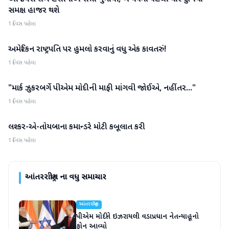
સમક્ષ હાજર થશે
1 દિવસ પહેલા
અમેરિકન રાષ્ટ્રપતિ પર હુમલો કરવાનું વધુ એક કાવતરું!
આંતરરાષ્ટ્રીય
1 દિવસ પહેલા
"માર્ક ઝુકરબર્ગે પીએમ મોદીની માફી માંગવી જોઈએ, નહીંતર..."
આંતરરાષ્ટ્રીય
1 દિવસ પહેલા
લશ્કર-એ-તોયબાના કમાન્ડરે મોટી કબૂલાત કરી
આંતરરાષ્ટ્રીય
1 દિવસ પહેલા
આંતરરાષ્ટ્રીય
ના વધુ સમાચાર
આંતરરાષ્ટ્રીય
પીએમ મોદીને ઇઝરાયલી વડાપ્રધાન નેતન્યાહૂનો
ફોન આવ્યો