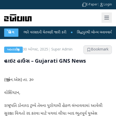
E-Paper
|
Login
યો માટે ભારે વરસાદની ચેતવણી જારી કરી
બ્રેકિંગ
●
સિદ્ધપુરથી બોમ્બ બનાવવાની સામગ્રી સાથ
30 ઑગસ્ટ, 2025
|
Super Admin
Bookmark
આંતરરાષ્ટ્રીય
વ્હાઇટ હાઉસ – Gujarati GNS News
(જી.એન.એસ) તા. ૩૦
વોશિંગટન,
રાષ્ટ્રપતિ ડોનાલ્ડ ટ્રમ્પે તેમના પુરોગામી હેઠળ લંબાવવામાં આવેલી
સુરક્ષા વિગતો રદ કરવા માટે પગલાં લીધા બાદ ભૂતપૂર્વ યુએસ