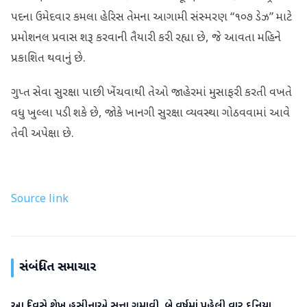
પદના ઉમેદવાર કમલા હેરિસ તેમના આગામી સંસ્મરણ “૧૦૭ ડેઝ” માટે
પ્રમોશનલ પ્રવાસ શરૂ કરવાની તૈયારી કરી રહ્યા છે, જે આવતા મહિને
પ્રકાશિત થવાનું છે.
ગુપ્ત સેવા સુરક્ષા પાછી ખેંચવાથી તેઓ જાહેરમાં મુસાફરી કરતી વખતે
વધુ ખુલ્લા પડી શકે છે, જોકે ખાનગી સુરક્ષા વ્યવસ્થા ગોઠવવામાં આવે
તેવી અપેક્ષા છે.
Source link
સંબંધિત સમાચાર
આ દિવસે શેખ હસીનાએ સત્તા ગુમાવી, બે વર્ષમાં પહેલી વાર દુનિયા
આંતરરાષ્ટ્રીય