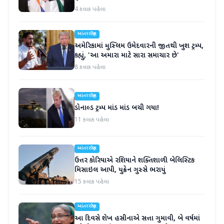
4 કલાક પહેલા
આંતરરાષ્ટ્રીય
અમેરિકામાં મુસ્લિમ ઉમેદવારની જીતથી ખુશ ટ્રમ્પ,
કહ્યું, 'આ અમારા માટે સારા સમાચાર છે'
8 કલાક પહેલા
આંતરરાષ્ટ્રીય
ડોનાલ્ડ ટ્રમ્પ માંડ માંડ બચી ગયા!
11 કલાક પહેલા
આંતરરાષ્ટ્રીય
ઉત્તર કોરિયાએ રશિયાને શક્તિશાળી બેલિસ્ટિક
મિસાઇલ આપી, યુક્રેન ગુસ્સે ભરાયું
15 કલાક પહેલા
આંતરરાષ્ટ્રીય
આ દિવસે શેખ હસીનાએ સત્તા ગુમાવી, બે વર્ષમાં