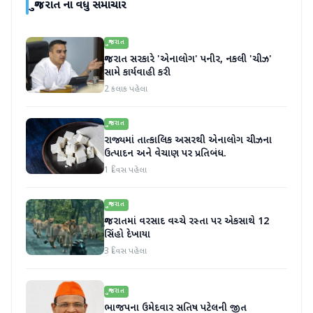
ગુજરાત
ના વધુ સમાચાર
ગુજરાત
ગુજરાત સરકારે 'એનાલોગ' પનીર, નકલી 'ચીઝ'
સામે કાર્યવાહી કરી
2 કલાક પહેલા
ગુજરાત
રાજ્યમાં તાત્કાલિક અસરથી એનાલોગ ચીઝના
ઉત્પાદન અને વેચાણ પર પ્રતિબંધ.
1 દિવસ પહેલા
ગુજરાત
ગુજરાતમાં વરસાદ વચ્ચે રસ્તા પર એકસાથે 12
સિંહો દેખાયા
3 દિવસ પહેલા
ગુજરાત
ભાજપના ઉમેદવાર સતિષ પટેલની જીત