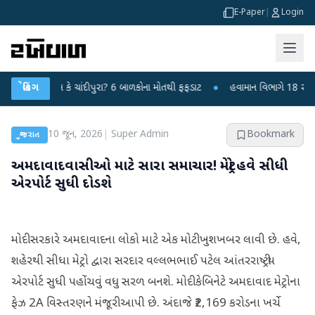
E-Paper
|
Login
વાયરસ કે ચાંદીપુરા? 6 બાળકોના મોતથી ફફડાટ
બ્રેકિંગ
●
હવામાન વિભાગે 18 રાજ્યો માટે ભ
10 જૂન, 2026
|
Super Admin
Bookmark
ગુજરાત
અમદાવાદવાસીઓ માટે સારા સમાચાર! મેટ્રો હવે સીધી
એરપોર્ટ સુધી દોડશે
મોદી સરકારે અમદાવાદના લોકો માટે એક મોટી ખુશખબર લાવી છે. હવે,
શહેરથી સીધા મેટ્રો દ્વારા સરદાર વલ્લભભાઈ પટેલ આંતરરાષ્ટ્રીય
એરપોર્ટ સુધી પહોંચવું વધુ સરળ બનશે. મોદી કેબિનેટે અમદાવાદ મેટ્રોના
ફેઝ 2A વિસ્તરણને મંજૂરી આપી છે. અંદાજે ₹2,169 કરોડના ખર્ચે