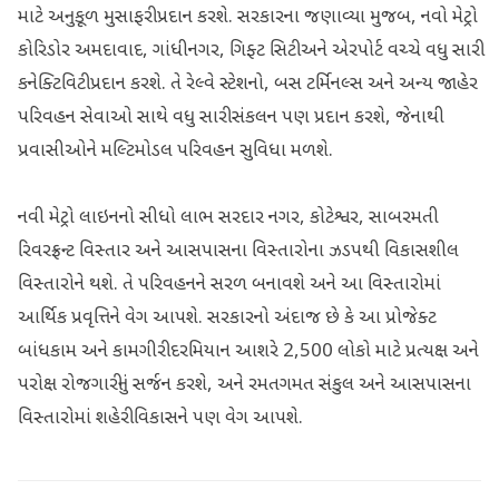
માટે અનુકૂળ મુસાફરી પ્રદાન કરશે. સરકારના જણાવ્યા મુજબ, નવો મેટ્રો
કોરિડોર અમદાવાદ, ગાંધીનગર, ગિફ્ટ સિટી અને એરપોર્ટ વચ્ચે વધુ સારી
કનેક્ટિવિટી પ્રદાન કરશે. તે રેલ્વે સ્ટેશનો, બસ ટર્મિનલ્સ અને અન્ય જાહેર
પરિવહન સેવાઓ સાથે વધુ સારી સંકલન પણ પ્રદાન કરશે, જેનાથી
પ્રવાસીઓને મલ્ટિમોડલ પરિવહન સુવિધા મળશે.
નવી મેટ્રો લાઇનનો સીધો લાભ સરદાર નગર, કોટેશ્વર, સાબરમતી
રિવરફ્રન્ટ વિસ્તાર અને આસપાસના વિસ્તારોના ઝડપથી વિકાસશીલ
વિસ્તારોને થશે. તે પરિવહનને સરળ બનાવશે અને આ વિસ્તારોમાં
આર્થિક પ્રવૃત્તિને વેગ આપશે. સરકારનો અંદાજ છે કે આ પ્રોજેક્ટ
બાંધકામ અને કામગીરી દરમિયાન આશરે 2,500 લોકો માટે પ્રત્યક્ષ અને
પરોક્ષ રોજગારીનું સર્જન કરશે, અને રમતગમત સંકુલ અને આસપાસના
વિસ્તારોમાં શહેરી વિકાસને પણ વેગ આપશે.