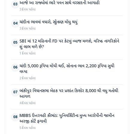
આજે આ રાજ્યોમાં ભારે પવન સાથે વરસાદની આગાહી
03
3 દિવસ પહેલા
ચાંદીના ભાવમાં વધારો, સોનું પણ મોંઘુ થયું
04
3 દિવસ પહેલા
SBI માં 12 મહિનાની FD પર કેટલું વ્યાજ મળશે, વરિષ્ઠ નાગરિકોને
05
શું લાભ મળે છે?
1 દિવસ પહેલા
ચાંદી 5,000 રૂપિયા મોંઘી થઈ, સોનાના ભાવ 2,200 રૂપિયા સુધી
06
વધ્યા
2 દિવસ પહેલા
બાંકીપુર વિધાનસભા બેઠક પર પ્રશાંત કિશોર 8,000 થી વધુ મતોથી
07
આગળ
4 દિવસ પહેલા
MBBS ઉત્તરવહી કૌભાંડ: યુનિવર્સિટીના મુખ્ય આરોપીની જામીન
08
અરજી કોર્ટે ફગાવી
5 દિવસ પહેલા