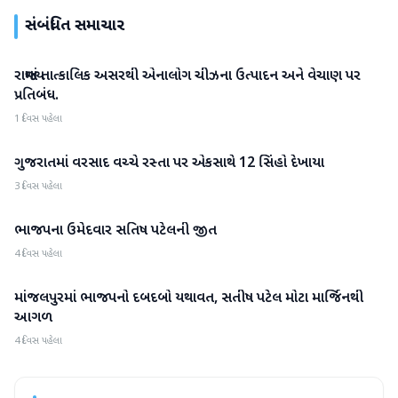
સંબંધિત સમાચાર
રાજ્યમાં તાત્કાલિક અસરથી એનાલોગ ચીઝના ઉત્પાદન અને વેચાણ પર
ગુજરાત
પ્રતિબંધ.
1 દિવસ પહેલા
ગુજરાતમાં વરસાદ વચ્ચે રસ્તા પર એકસાથે 12 સિંહો દેખાયા
ગુજરાત
3 દિવસ પહેલા
ભાજપના ઉમેદવાર સતિષ પટેલની જીત
ગુજરાત
4 દિવસ પહેલા
માંજલપુરમાં ભાજપનો દબદબો યથાવત, સતીષ પટેલ મોટા માર્જિનથી
ગુજરાત
આગળ
4 દિવસ પહેલા