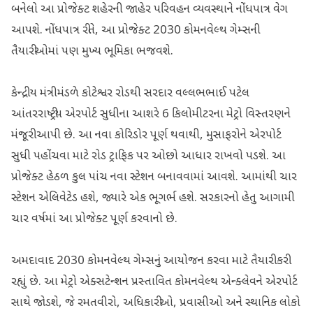
બનેલો આ પ્રોજેક્ટ શહેરની જાહેર પરિવહન વ્યવસ્થાને નોંધપાત્ર વેગ
આપશે. નોંધપાત્ર રીતે, આ પ્રોજેક્ટ 2030 કોમનવેલ્થ ગેમ્સની
તૈયારીઓમાં પણ મુખ્ય ભૂમિકા ભજવશે.
કેન્દ્રીય મંત્રીમંડળે કોટેશ્વર રોડથી સરદાર વલ્લભભાઈ પટેલ
આંતરરાષ્ટ્રીય એરપોર્ટ સુધીના આશરે 6 કિલોમીટરના મેટ્રો વિસ્તરણને
મંજૂરી આપી છે. આ નવા કોરિડોર પૂર્ણ થવાથી, મુસાફરોને એરપોર્ટ
સુધી પહોંચવા માટે રોડ ટ્રાફિક પર ઓછો આધાર રાખવો પડશે. આ
પ્રોજેક્ટ હેઠળ કુલ પાંચ નવા સ્ટેશન બનાવવામાં આવશે. આમાંથી ચાર
સ્ટેશન એલિવેટેડ હશે, જ્યારે એક ભૂગર્ભ હશે. સરકારનો હેતુ આગામી
ચાર વર્ષમાં આ પ્રોજેક્ટ પૂર્ણ કરવાનો છે.
અમદાવાદ 2030 કોમનવેલ્થ ગેમ્સનું આયોજન કરવા માટે તૈયારી કરી
રહ્યું છે. આ મેટ્રો એક્સટેન્શન પ્રસ્તાવિત કોમનવેલ્થ એન્ક્લેવને એરપોર્ટ
સાથે જોડશે, જે રમતવીરો, અધિકારીઓ, પ્રવાસીઓ અને સ્થાનિક લોકો