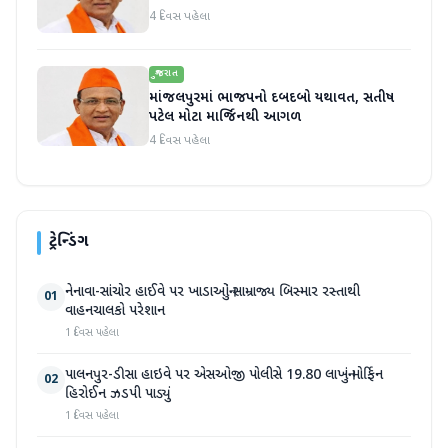
4 દિવસ પહેલા
ગુજરાત
માંજલપુરમાં ભાજપનો દબદબો યથાવત, સતીષ
પટેલ મોટા માર્જિનથી આગળ
4 દિવસ પહેલા
ટ્રેન્ડિંગ
નેનાવા-સાંચોર હાઈવે પર ખાડાઓનું સામ્રાજ્ય બિસ્માર રસ્તાથી
01
વાહનચાલકો પરેશાન
1 દિવસ પહેલા
પાલનપુર-ડીસા હાઇવે પર એસઓજી પોલીસે 19.80 લાખનું મોર્ફિન
02
હિરોઈન ઝડપી પાડ્યું
1 દિવસ પહેલા