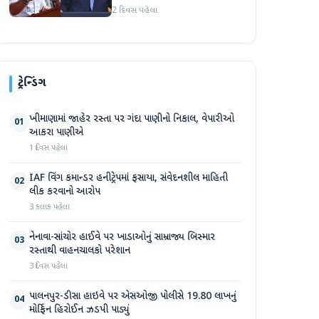
અમારા માટે સારા સમાચાર છે'
2 દિવસ પહેલા
ટ્રેન્ડિંગ
ખીમાણામાં જાહેર રસ્તા પર ગંદા પાણીનો નિકાલ, વેપારીઓ
01
આકરા પાણીએ
1 દિવસ પહેલા
IAF વિંગ કમાન્ડર હનીટ્રેપમાં ફસાયા, સંવેદનશીલ માહિતી
02
લીક કરવાનો આરોપ
3 કલાક પહેલા
નેનાવા-સાંચોર હાઈવે પર ખાડાઓનું સામ્રાજ્ય બિસ્માર
03
રસ્તાથી વાહનચાલકો પરેશાન
3 દિવસ પહેલા
પાલનપુર-ડીસા હાઇવે પર એસઓજી પોલીસે 19.80 લાખનું
04
મોર્ફિન હિરોઈન ઝડપી પાડ્યું