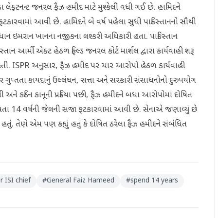
વડા લેફ્ટનન્ટ જનરલ ફૈઝ હમીદ માટે મુશ્કેલી વધી ગઈ છે. હામિદને
ટકારવામાં આવી છે. હામિદને બે વર્ષ પહેલા સુધી પાકિસ્તાનનો સૌથી
રધાન ઇમરાન ખાનના નજીકના લશ્કરી અધિકારી હતા. પાકિસ્તાન
સ્તાન આર્મી એક્ટ હેઠળ ફિલ્ડ જનરલ કોર્ટ માર્શલ દ્વારા કાર્યવાહી શરૂ
 હતી. ISPR અનુસાર, ફૈઝ હમીદ પર ચાર આરોપો હેઠળ કાર્યવાહી
 ગુપ્તતા કાયદાનું ઉલ્લંઘન, સત્તા અને સરકારી સંસાધનોનો દુરુપયોગ
 અને કઠિન કાનૂની પ્રક્રિયા પછી, ફૈઝ હમીદને બધા આરોપોમાં દોષિત
ા 14 વર્ષની જેલની સજા ફટકારવામાં આવી છે. સેનાએ જણાવ્યું છે
તું. તેણે એમ પણ કહ્યું હતું કે દોષિત ઠરેલા ફૈઝ હમીદને સંબંધિત
 ISI chief
#
General Faiz Hameed
#
spend 14 years