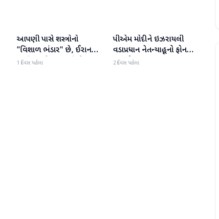
આપણી પાસે શસ્ત્રોનો
પીએમ મોદીને ઇઝરાયલી
આંતરરાષ્ટ્રીય
આંતરરાષ્ટ્રીય
ી
"વિશાળ ભંડાર" છે, ઈરાન
વડાપ્રધાન નેતન્યાહૂનો ફોન
"ગરીબ" છે, ટ્રમ્પનું નિવેદન
આવ્યો
1 દિવસ પહેલા
2 દિવસ પહેલા