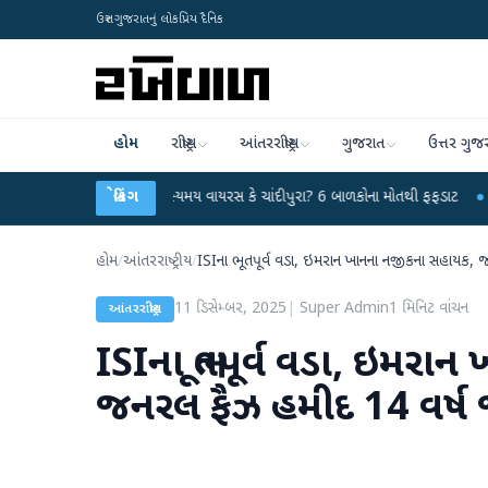
ઉત્તર ગુજરાતનું લોકપ્રિય દૈનિક
હોમ
રાષ્ટ્રીય
આંતરરાષ્ટ્રીય
ગુજરાત
ઉત્તર ગુજ
ંમતનગરમાં રહસ્યમય વાયરસ કે ચાંદીપુરા? 6 બાળકોના મોતથી ફફડાટ
બ્રેકિંગ
●
હવામાન વિભાગે
હોમ
/
આંતરરાષ્ટ્રીય
/
ISIના ભૂતપૂર્વ વડા, ઇમરાન ખાનના નજીકના સહાયક, જ
11 ડિસેમ્બર, 2025
|
Super Admin
1
મિનિટ વાંચન
આંતરરાષ્ટ્રીય
ISIના ભૂતપૂર્વ વડા, ઇમર
જનરલ ફૈઝ હમીદ 14 વર્ષ જ