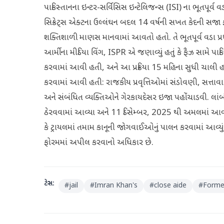
પાકિસ્તાનના ઇન્ટર-સર્વિસિસ ઇન્ટેલિજન્સ (ISI) ના ભૂતપૂર્વ 
સિક્રેટ્સ એક્ટના ઉલ્લંઘન બદલ 14 વર્ષની સખત કેદની સજા ફ
શક્તિશાળી માણસ માનવામાં આવતો હતો. તે ભૂતપૂર્વ વડા પ્
આર્મીના મીડિયા વિંગ, ISPR એ જણાવ્યું હતું કે ફૈઝ સામે પાકિ
કરવામાં આવી હતી, અને આ પ્રક્રિયા 15 મહિના સુધી ચાલી
કરવામાં આવી હતી: રાજકીય પ્રવૃત્તિઓમાં સંડોવણી, સત્તાવાર
અને સંબંધિત વ્યક્તિઓને ગેરકાયદેસર ઇજા પહોંચાડવી. લાંબી
ઠેરવવામાં આવ્યા અને 11 ડિસેમ્બર, 2025 થી અમલમાં આવત
કે ટ્રાયલમાં તમામ કાનૂની જોગવાઈઓનું પાલન કરવામાં આવ્યું હ
ફોરમમાં અપીલ કરવાનો અધિકાર છે.
ટેગ્સ:
#
jail
#
Imran Khan's
#
close aide
#
Former