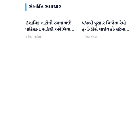
સંબંધિત સમાચાર
ઇસ્લામિક નાટોની રચના થઈ!
પદ્મશ્રી પુરસ્કાર વિજેતા રેમો
આંતરરાષ્ટ્રીય
આંતરરાષ્ટ્રીય
પાકિસ્તાન, સાઉદી અરેબિયા
ફર્નાન્ડીસે લાઇવ કોન્સર્ટમાંથ
અને તુર્કીએ સંયુક્ત સંરક્ષણ
નિવૃત્તિની જાહેરાત કરી
1 દિવસ પહેલા
1 દિવસ પહેલા
કરાર પર હસ્તાક્ષર