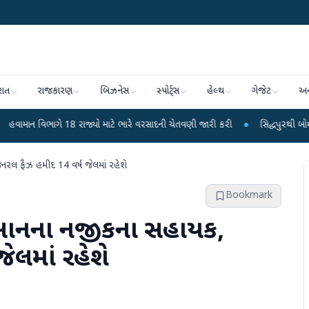
રાત
રાજકારણ
બિઝનેસ
સ્પોર્ટ્સ
હેલ્થ
ગેજેટ
અન
 18 રાજ્યો માટે ભારે વરસાદની ચેતવણી જારી કરી
●
સિદ્ધપુરથી બોમ્બ બનાવવાની સા
નરલ ફૈઝ હમીદ 14 વર્ષ જેલમાં રહેશે
Bookmark
ાન ખાનના નજીકના સહાયક,
ેલમાં રહેશે