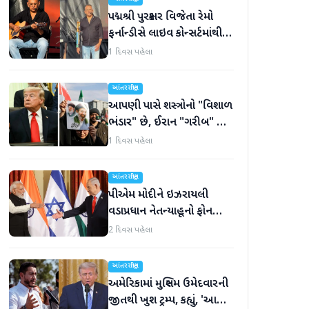
પદ્મશ્રી પુરસ્કાર વિજેતા રેમો
ફર્નાન્ડીસે લાઇવ કોન્સર્ટમાંથી
નિવૃત્તિની જાહેરાત કરી
1 દિવસ પહેલા
આંતરરાષ્ટ્રીય
આપણી પાસે શસ્ત્રોનો "વિશાળ
ભંડાર" છે, ઈરાન "ગરીબ" છે,
ટ્રમ્પનું નિવેદન
1 દિવસ પહેલા
આંતરરાષ્ટ્રીય
પીએમ મોદીને ઇઝરાયલી
વડાપ્રધાન નેતન્યાહૂનો ફોન
આવ્યો
2 દિવસ પહેલા
આંતરરાષ્ટ્રીય
અમેરિકામાં મુસ્લિમ ઉમેદવારની
જીતથી ખુશ ટ્રમ્પ, કહ્યું, 'આ