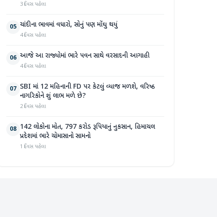
3 દિવસ પહેલા
ચાંદીના ભાવમાં વધારો, સોનું પણ મોંઘુ થયું
05
4 દિવસ પહેલા
આજે આ રાજ્યોમાં ભારે પવન સાથે વરસાદની આગાહી
06
4 દિવસ પહેલા
SBI માં 12 મહિનાની FD પર કેટલું વ્યાજ મળશે, વરિષ્ઠ
07
નાગરિકોને શું લાભ મળે છે?
2 દિવસ પહેલા
142 લોકોના મોત, 797 કરોડ રૂપિયાનું નુકસાન, હિમાચલ
08
પ્રદેશમાં ભારે ચોમાસાનો સામનો
1 દિવસ પહેલા