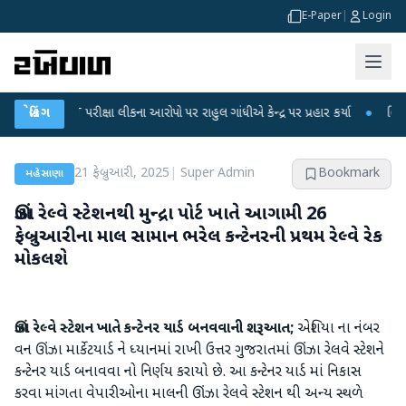
E-Paper
|
Login
-NET પરીક્ષા લીકના આરોપો પર રાહુલ ગાંધીએ કેન્દ્ર પર પ્રહાર કર્યા
બ્રેકિંગ
●
હિંમતનગરમાં
21 ફેબ્રુઆરી, 2025
|
Super Admin
Bookmark
મહેસાણા
ઊંઝા રેલ્વે સ્ટેશનથી મુન્દ્રા પોર્ટ ખાતે આગામી 26
ફેબ્રુઆરીના માલ સામાન ભરેલ કન્ટેનરની પ્રથમ રેલ્વે રેક
મોકલશે
ઊંઝા રેલ્વે સ્ટેશન ખાતે કન્ટેનર યાર્ડ બનવવાની શરૂઆત;
એશિયા ના નંબર
વન ઊંઝા માર્કેટયાર્ડ ને ધ્યાનમાં રાખી ઉત્તર ગુજરાતમાં ઊંઝા રેલવે સ્ટેશને
કન્ટેનર યાર્ડ બનાવવા નો નિર્ણય કરાયો છે. આ કન્ટેનર યાર્ડ માં નિકાસ
કરવા માંગતા વેપારીઓના માલની ઊંઝા રેલવે સ્ટેશન થી અન્ય સ્થળે