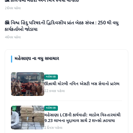
ઊંઝા કોલેજમાં મહેંદી અને ચિત્ર સ્પર્ધા યોજાઇ
2 દિવસ પહેલા
ઊંઝા વિશ્વ હિંદુ પરિષદની દ્વિદિવસીય પ્રાંત બેઠક સંપન્ન : 250 થી વધુ
મહેસાણા
કાર્યકર્તાઓ જોડાયા
4 દિવસ પહેલા
મહેસાણા
ના વધુ સમાચાર
મહેસાણા
ઊંઝાથી મોરબી નવિન એસટી બસ સેવાનો પ્રારંભ
22 કલાક પહેલા
મહેસાણા
મહેસાણા LCBની કાર્યવાહી: લાડોલ વિસ્તારમાંથી
9.23 લાખના મુદ્દામાલ સાથે 2 શખ્સો ઝડપાયા
2 દિવસ પહેલા