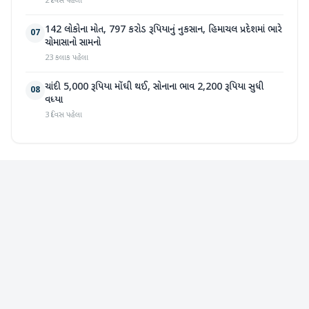
2 દિવસ પહેલા
142 લોકોના મોત, 797 કરોડ રૂપિયાનું નુકસાન, હિમાચલ પ્રદેશમાં ભારે
07
ચોમાસાનો સામનો
23 કલાક પહેલા
ચાંદી 5,000 રૂપિયા મોંઘી થઈ, સોનાના ભાવ 2,200 રૂપિયા સુધી
08
વધ્યા
3 દિવસ પહેલા