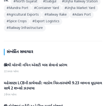
ટેગ્સ:
#
North Gujarat
#
Isabgul
#
Unjha Railway Station
#
Mundra Port
#
Container Yard
#
Unjha Market Yard
#
Agricultural Exports
#
Railway Rake
#
Adani Port
#
Spice Crops
#
Export Logistics
#
Railway Infrastructure
સંબંધિત સમાચાર
ઊંઝાથી મોરબી નવિન એસટી બસ સેવાનો પ્રારંભ
મહેસાણા
22 કલાક પહેલા
મહેસાણા LCBની કાર્યવાહી: લાડોલ વિસ્તારમાંથી 9.23 લાખના મુદ્દામાલ
મહેસાણા
સાથે 2 શખ્સો ઝડપાયા
2 દિવસ પહેલા
મહેસાણા