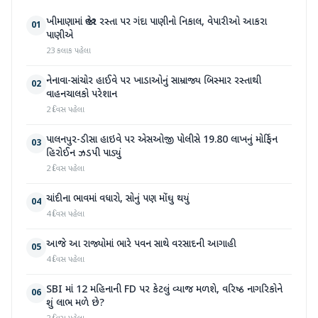
ખીમાણામાં જાહેર રસ્તા પર ગંદા પાણીનો નિકાલ, વેપારીઓ આકરા
01
પાણીએ
23 કલાક પહેલા
નેનાવા-સાંચોર હાઈવે પર ખાડાઓનું સામ્રાજ્ય બિસ્માર રસ્તાથી
02
વાહનચાલકો પરેશાન
2 દિવસ પહેલા
પાલનપુર-ડીસા હાઇવે પર એસઓજી પોલીસે 19.80 લાખનું મોર્ફિન
03
હિરોઈન ઝડપી પાડ્યું
2 દિવસ પહેલા
ચાંદીના ભાવમાં વધારો, સોનું પણ મોંઘુ થયું
04
4 દિવસ પહેલા
આજે આ રાજ્યોમાં ભારે પવન સાથે વરસાદની આગાહી
05
4 દિવસ પહેલા
SBI માં 12 મહિનાની FD પર કેટલું વ્યાજ મળશે, વરિષ્ઠ નાગરિકોને
06
શું લાભ મળે છે?