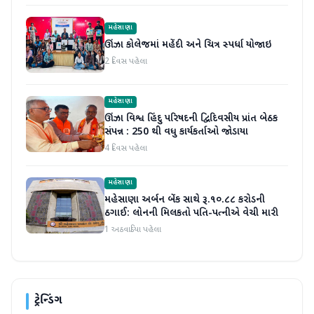
મહેસાણા
ઊંઝા કોલેજમાં મહેંદી અને ચિત્ર સ્પર્ધા યોજાઇ
2 દિવસ પહેલા
મહેસાણા
ઊંઝા વિશ્વ હિંદુ પરિષદની દ્વિદિવસીય પ્રાંત બેઠક
સંપન્ન : 250 થી વધુ કાર્યકર્તાઓ જોડાયા
4 દિવસ પહેલા
મહેસાણા
મહેસાણા અર્બન બેંક સાથે રૂ.૧૦.૮૮ કરોડની
ઠગાઈ: લોનની મિલકતો પતિ-પત્નીએ વેચી મારી
1 અઠવાડિયા પહેલા
ટ્રેન્ડિંગ