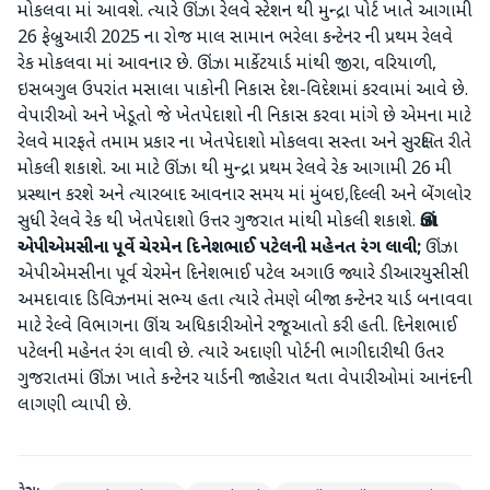
મોકલવા માં આવશે. ત્યારે ઊંઝા રેલવે સ્ટેશન થી મુન્દ્રા પોર્ટ ખાતે આગામી
26 ફેબ્રુઆરી 2025 ના રોજ માલ સામાન ભરેલા કન્ટેનર ની પ્રથમ રેલવે
રેક મોકલવા માં આવનાર છે. ઊંઝા માર્કેટયાર્ડ માંથી જીરા, વરિયાળી,
ઇસબગુલ ઉપરાંત મસાલા પાકોની નિકાસ દેશ-વિદેશમાં કરવામાં આવે છે.
વેપારીઓ અને ખેડૂતો જે ખેતપેદાશો ની નિકાસ કરવા માંગે છે એમના માટે
રેલવે મારફતે તમામ પ્રકાર ના ખેતપેદાશો મોકલવા સસ્તા અને સુરક્ષિત રીતે
મોકલી શકાશે. આ માટે ઊંઝા થી મુન્દ્રા પ્રથમ રેલવે રેક આગામી 26 મી
પ્રસ્થાન કરશે અને ત્યારબાદ આવનાર સમય માં મુંબઇ,દિલ્લી અને બેંગલોર
સુધી રેલવે રેક થી ખેતપેદાશો ઉત્તર ગુજરાત માંથી મોકલી શકાશે.
ઊંઝા
એપીએમસીના પૂર્વે ચેરમેન દિનેશભાઈ પટેલની મહેનત રંગ લાવી;
ઊંઝા
એપીએમસીના પૂર્વ ચેરમેન દિનેશભાઈ પટેલ અગાઉ જ્યારે ડીઆરયુસીસી
અમદાવાદ ડિવિઝનમાં સભ્ય હતા ત્યારે તેમણે બીજા કન્ટેનર યાર્ડ બનાવવા
માટે રેલ્વે વિભાગના ઊંચ અધિકારીઓને રજૂઆતો કરી હતી. દિનેશભાઈ
પટેલની મહેનત રંગ લાવી છે. ત્યારે અદાણી પોર્ટની ભાગીદારીથી ઉતર
ગુજરાતમાં ઊંઝા ખાતે કન્ટેનર યાર્ડની જાહેરાત થતા વેપારીઓમાં આનંદની
લાગણી વ્યાપી છે.