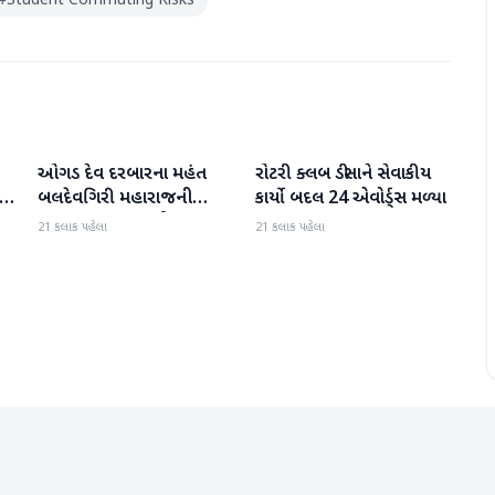
#
Student Commuting Risks
ઓગડ દેવ દરબારના મહંત
રોટરી ક્લબ ડીસાને સેવાકીય
બનાસકાંઠા
બનાસકાંઠા
:
બલદેવગિરી મહારાજની
કાર્યો બદલ 24 એવોર્ડ્સ મળ્યા
અટકાયત બાદ જામીન પર
21 કલાક પહેલા
21 કલાક પહેલા
મુક્તિ