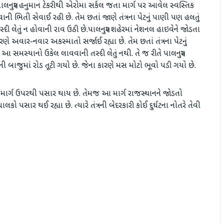
ાલનપુર હનુમાન ટેકરીથી એરોમા સર્કલ જતા માર્ગ પર આવેલ સ્વસ્તિક
જવાની ભિતી સેવાઈ રહી છે. તેમ છતાં જાણે તંત્રના પેટનું પાણી પણ હલતું
 તસ્દી લેતું ન હોવાની રાવ ઉઠી છે.પાલનપુર શહેરમાં નેશનલ હાઇવેને જોડતા
ે અવાર-નવાર અકસ્માતો સર્જાઈ રહ્યા છે. તેમ છતાં તંત્રના પેટનું
તુ આ સમસ્યાનો ઉકેલ લાવવાની તસ્દી લેતું નથી. તે જ રીતે પાલનપુર
લની બાજુમાં રોડ તૂટી ગયો છે. જેના કારણે મસ મોટો ભૂવો પડી ગયો છે.
ાર્ગ ઉપરથી પસાર થાય છે. તેમજ આ માર્ગ રાજસ્થાનને જોડતો
પસાર થઈ રહ્યા છે. ત્યારે તંત્રની બેદરકારી કોઈ દુર્ઘટના નોતરે તેવી