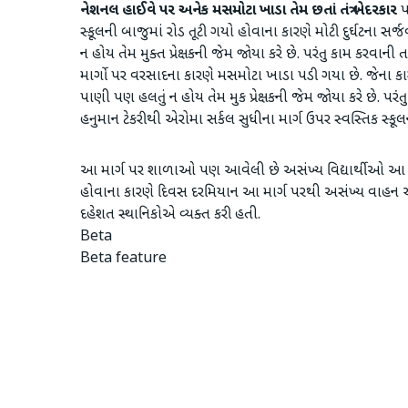
નેશનલ હાઈવે પર અનેક મસમોટા ખાડા તેમ છતાં તંત્ર બેદરકાર
પ
સ્કૂલની બાજુમાં રોડ તૂટી ગયો હોવાના કારણે મોટી દુર્ઘટના સર્
ન હોય તેમ મુક્ત પ્રેક્ષકની જેમ જોયા કરે છે. પરંતુ કામ કરવાની
માર્ગો પર વરસાદના કારણે મસમોટા ખાડા પડી ગયા છે. જેના કારણ
પાણી પણ હલતું ન હોય તેમ મુક પ્રેક્ષકની જેમ જોયા કરે છે. પરં
હનુમાન ટેકરીથી એરોમા સર્કલ સુધીના માર્ગ ઉપર સ્વસ્તિક સ્કૂ
આ માર્ગ પર શાળાઓ પણ આવેલી છે અસંખ્ય વિદ્યાર્થીઓ આ મ
હોવાના કારણે દિવસ દરમિયાન આ માર્ગ પરથી અસંખ્ય વાહન ચાલકો 
દહેશત સ્થાનિકોએ વ્યક્ત કરી હતી.
Beta
Beta feature