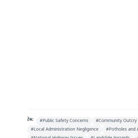
ટેગ્સ:
#
Public Safety Concerns
#
Community Outcry
#
Local Administration Negligence
#
Potholes and 