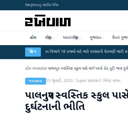
ઉત્તર ગુજરાતનું લોકપ્રિય દૈનિક
હોમ
રાષ્ટ્રીય
આંતરરાષ્ટ્રીય
ગુજરાત
ઉત્તર ગુજ
ફફડાટ
●
હવામાન વિભાગે 18 રાજ્યો માટે ભારે વરસાદની ચેતવણી જારી કરી
બ્રેકિંગ
●
સિદ
હોમ
/
બનાસકાંઠા
/
પાલનપુર સ્વસ્તિક સ્કુલ પાસે માર્ગ પરનો રોડ તૂટી જતા દુર
15 જુલાઈ, 2025
|
Super Admin
1
મિનિટ વાંચન
બનાસકાંઠા
પાલનપુર સ્વસ્તિક સ્કુલ પાસ
દુર્ઘટનાની ભીતિ