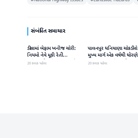
#
National Highway Issues
#
Landslide Hazards
સંબંધિત સમાચાર
ડીસામાં બેફામ ખનીજ ચોરી:
પાલનપુર ધનિયાણા ચોકડીનો
બનાસકાંઠા
બનાસકાંઠા
નિયમો નેવે મૂકી રેતી
મુખ્ય માર્ગ એક વર્ષથી ધોરણે
માફિયાઓ સક્રિય, તંત્ર સામે
ગટરલાઇન પછી રસ્તો ન
20 કલાક પહેલા
20 કલાક પહેલા
સવાલો
બનતા હાલાકી