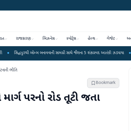
રાત
રાજકારણ
બિઝનેસ
સ્પોર્ટ્સ
હેલ્થ
ગેજેટ
અન
્ધપુરથી બોમ્બ બનાવવાની સામગ્રી સાથે જૈશના 5 શંકાસ્પદ આતંકી ઝડપાયા
●
પીએમ મોદીન
્ઘટનાની ભીતિ
Bookmark
ે માર્ગ પરનો રોડ તૂટી જતા