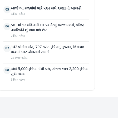
આજે આ રાજ્યોમાં ભારે પવન સાથે વરસાદની આગાહી
05
4 દિવસ પહેલા
SBI માં 12 મહિનાની FD પર કેટલું વ્યાજ મળશે, વરિષ્ઠ
06
નાગરિકોને શું લાભ મળે છે?
2 દિવસ પહેલા
142 લોકોના મોત, 797 કરોડ રૂપિયાનું નુકસાન, હિમાચલ
07
પ્રદેશમાં ભારે ચોમાસાનો સામનો
22 કલાક પહેલા
ચાંદી 5,000 રૂપિયા મોંઘી થઈ, સોનાના ભાવ 2,200 રૂપિયા
08
સુધી વધ્યા
3 દિવસ પહેલા