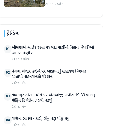
સપ્તાહમાં સેંકડો ભૂંડોના મોત
21 કલાક પહેલા
ટ્રેન્ડિંગ
ખીમાણામાં જાહેર રસ્તા પર ગંદા પાણીનો નિકાલ, વેપારીઓ
01
આકરા પાણીએ
21 કલાક પહેલા
નેનાવા-સાંચોર હાઈવે પર ખાડાઓનું સામ્રાજ્ય બિસ્માર
02
રસ્તાથી વાહનચાલકો પરેશાન
2 દિવસ પહેલા
પાલનપુર-ડીસા હાઇવે પર એસઓજી પોલીસે 19.80 લાખનું
03
મોર્ફિન હિરોઈન ઝડપી પાડ્યું
2 દિવસ પહેલા
ચાંદીના ભાવમાં વધારો, સોનું પણ મોંઘુ થયું
04
3 દિવસ પહેલા