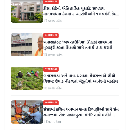
બનાસકાંઠા
ડીસા કોર્ટનો ઐતિહાસિક ચુકાદો: સાપરાધ
માનવવધના કેસમાં ૩ આરોપીઓને ૧૦ વર્ષની કેદ
અને ૬ લાખનો દંડ
17 કલાક પહેલા
બનાસકાંઠા
બનાસકાંઠા: 'અપ-ડાઉનિયા' શિક્ષકો સાવધાન!
મુસાફરી કરતા શિક્ષકો સામે તવાઈ હાથ ધરાશે
18 કલાક પહેલા
બનાસકાંઠા
બનાસકાંઠા અને વાવ-થરાદમાં મેઘરાજાએ લીધો
વિરામ: ઉઘાડ નીકળતાં ખેડૂતોમાં આનંદનો માહોલ
18 કલાક પહેલા
બનાસકાંઠા
સંસદમાં કથિત અપમાનજનક ટિપ્પણીઓ સામે સંત
સમાજમાં રોષ: પાલનપુરમાં VHP સાથે મળીને
અધિક કલેક્ટરને આવેદનપત્ર આપ્યું
1 દિવસ પહેલા