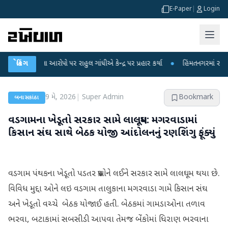
E-Paper
|
Login
ીકના આરોપો પર રાહુલ ગાંધીએ કેન્દ્ર પર પ્રહાર કર્યા
બ્રેકિંગ
●
હિંમતનગરમાં રહસ્યમય વાયર
9 મે, 2026
|
Super Admin
Bookmark
બનાસકાંઠા
વડગામના ખેડૂતો સરકાર સામે લાલઘૂમ: મગરવાડામાં
કિસાન સંઘ સાથે બેઠક યોજી આંદોલનનું રણશિંગુ ફૂંક્યું
વડગામ પંથકના ખેડૂતો પડતર પ્રશ્નોને લઈને સરકાર સામે લાલઘૂમ થયા છે.
વિવિધ મુદ્દા ઓને લઇ વડગામ તાલુકાના મગરવાડા ગામે કિસાન સંઘ
અને ખેડૂતો વચ્ચે બેઠક યોજાઈ હતી. બેઠકમાં ગામડાઓના તળાવ
ભરવા, બટાકામાં સબસીડી આપવા તેમજ બેંકોમાં ધિરાણ ભરવાના