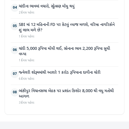
ચાંદીના ભાવમાં વધારો, સોનું પણ મોંઘુ થયું
04
2 દિવસ પહેલા
SBI માં 12 મહિનાની FD પર કેટલું વ્યાજ મળશે, વરિષ્ઠ નાગરિકોને
05
શું લાભ મળે છે?
1 દિવસ પહેલા
ચાંદી 5,000 રૂપિયા મોંઘી થઈ, સોનાના ભાવ 2,200 રૂપિયા સુધી
06
વધ્યા
1 દિવસ પહેલા
જ્વેલરી શોરૂમમાંથી આશરે 1 કરોડ રૂપિયાના દાગીના ચોરી
07
6 દિવસ પહેલા
બાંકીપુર વિધાનસભા બેઠક પર પ્રશાંત કિશોર 8,000 થી વધુ મતોથી
08
આગળ
3 દિવસ પહેલા