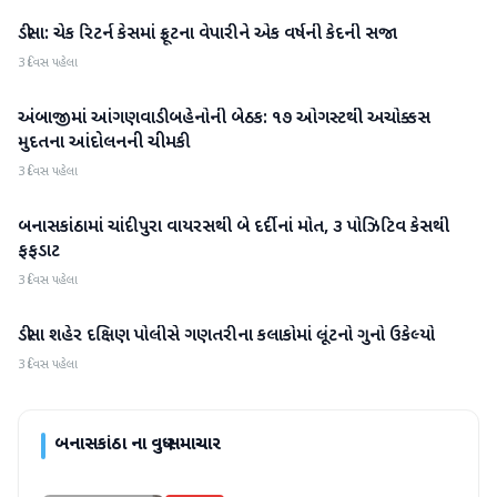
ડીસા: ચેક રિટર્ન કેસમાં ફ્રૂટના વેપારીને એક વર્ષની કેદની સજા
બનાસકાંઠા
3 દિવસ પહેલા
અંબાજીમાં આંગણવાડી બહેનોની બેઠક: ૧૭ ઓગસ્ટથી અચોક્કસ
બનાસકાંઠા
મુદતના આંદોલનની ચીમકી
3 દિવસ પહેલા
બનાસકાંઠામાં ચાંદીપુરા વાયરસથી બે દર્દીનાં મોત, ૩ પોઝિટિવ કેસથી
બનાસકાંઠા
ફફડાટ
3 દિવસ પહેલા
ડીસા શહેર દક્ષિણ પોલીસે ગણતરીના કલાકોમાં લૂંટનો ગુનો ઉકેલ્યો
બનાસકાંઠા
3 દિવસ પહેલા
બનાસકાંઠા
ના વધુ સમાચાર