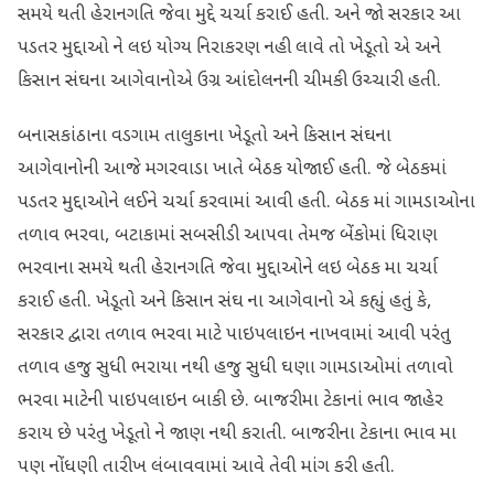
સમયે થતી હેરાનગતિ જેવા મુદ્દે ચર્ચા કરાઈ હતી. અને જો સરકાર આ
પડતર મુદ્દાઓ ને લઇ યોગ્ય નિરાકરણ નહી લાવે તો ખેડૂતો એ અને
કિસાન સંઘના આગેવાનોએ ઉગ્ર આંદોલનની ચીમકી ઉચ્ચારી હતી.
બનાસકાંઠાના વડગામ તાલુકાના ખેડૂતો અને કિસાન સંઘના
આગેવાનોની આજે મગરવાડા ખાતે બેઠક યોજાઈ હતી. જે બેઠકમાં
પડતર મુદ્દાઓને લઈને ચર્ચા કરવામાં આવી હતી. બેઠક માં ગામડાઓના
તળાવ ભરવા, બટાકામાં સબસીડી આપવા તેમજ બેંકોમાં ધિરાણ
ભરવાના સમયે થતી હેરાનગતિ જેવા મુદ્દાઓને લઇ બેઠક મા ચર્ચા
કરાઈ હતી. ખેડૂતો અને કિસાન સંઘ ના આગેવાનો એ કહ્યું હતું કે,
સરકાર દ્વારા તળાવ ભરવા માટે પાઇપલાઇન નાખવામાં આવી પરંતુ
તળાવ હજુ સુધી ભરાયા નથી હજુ સુધી ઘણા ગામડાઓમાં તળાવો
ભરવા માટેની પાઇપલાઇન બાકી છે. બાજરીમા ટેકાનાં ભાવ જાહેર
કરાય છે પરંતુ ખેડૂતો ને જાણ નથી કરાતી. બાજરીના ટેકાના ભાવ મા
પણ નોંધણી તારીખ લંબાવવામાં આવે તેવી માંગ કરી હતી.