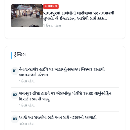
બનાસકાંઠા
પાલનપુરમાં દાબેલીની લારીવાળા પર તલવારથી
હુમલો: બે ઈજાગ્રસ્ત, આરોપી સામે કડક
કાર્યવાહીની માંગ
1 દિવસ પહેલા
ટ્રેન્ડિંગ
નેનાવા-સાંચોર હાઈવે પર ખાડાઓનું સામ્રાજ્ય બિસ્માર રસ્તાથી
01
વાહનચાલકો પરેશાન
1 દિવસ પહેલા
પાલનપુર-ડીસા હાઇવે પર એસઓજી પોલીસે 19.80 લાખનું મોર્ફિન
02
હિરોઈન ઝડપી પાડ્યું
1 દિવસ પહેલા
આજે આ રાજ્યોમાં ભારે પવન સાથે વરસાદની આગાહી
03
3 દિવસ પહેલા