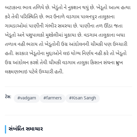
બટાકાના ભાવ તળિયે છે. ખેડુંતો ને નુકશાન થયું છે. ખેડૂતો આત્મ હત્યા
કરે તેવી પરિસ્થિતિ છે. ભર ઉનાળે વડગામ પાલનપુર તાલુકાના
ગામડાઓમાં પાણીની ગંભીર સમસ્યા છે. પાણીના તળ ઊંડા જતા
ખેડૂતો અને પશુપાલકો મુશ્કેલીમાં મુકાયા છે. વડગામ તાલુકાના બધા
તળાવ નહી ભરાય તો ખેડૂતોની ઉગ્ર આંદોલનની ચીમકી પણ ઉચ્ચારી
હતી. સરકાર ખેડૂતોના મુદ્દાઓને લઇ યોગ્ય નિર્ણય નહી કરે તો ખેડૂતો
ઉગ્ર આંદોલન કરશે તેવી ચીમકી વડગામ તાલુકા કિસાન સંઘના પ્રમુખ
લક્ષ્મણભાઇ પટેલે ઉચ્ચારી હતી.
ટેગ્સ:
#
vadgam
#
farmers
#
Kisan Sangh
સંબંધિત સમાચાર