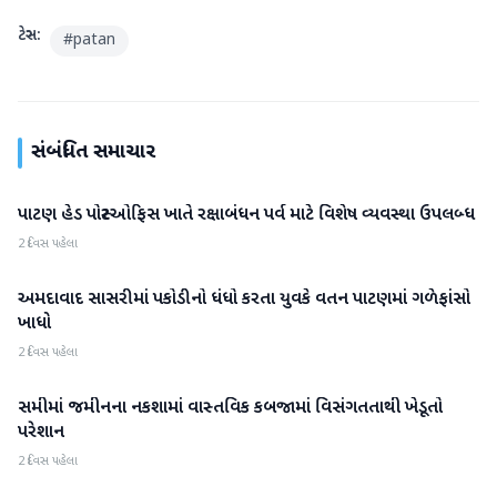
ટેગ્સ:
#
patan
સંબંધિત સમાચાર
પાટણ હેડ પોસ્ટઓફિસ ખાતે રક્ષાબંધન પર્વ માટે વિશેષ વ્યવસ્થા ઉપલબ્ધ
પાટણ
2 દિવસ પહેલા
અમદાવાદ સાસરીમાં પકોડીનો ધંધો કરતા યુવકે વતન પાટણમાં ગળેફાંસો
પાટણ
ખાધો
2 દિવસ પહેલા
સમીમાં જમીનના નકશામાં વાસ્તવિક કબજામાં વિસંગતતાથી ખેડૂતો
પાટણ
પરેશાન
2 દિવસ પહેલા