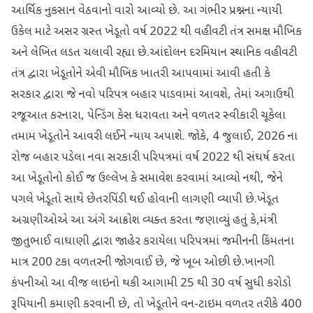
આર્થિક નુકસાન વેઠવાનો વારો આવ્યો છે. આ ગંભીર પ્રશ્નના ન્યાયી
ઉકેલ માટે અસર ગ્રસ્ત ખેડૂતો વર્ષ 2022 થી વહીવટી તંત્ર સમક્ષ મૌખિક
અને લેખિત લડત ચલાવી રહ્યા છે.આંદોલન દરમિયાન સ્થાનિક વહીવટી
તંત્ર દ્વારા ખેડૂતોને એવી મૌખિક ખાતરી આપવામાં આવી હતી કે
સરકાર દ્વારા જે નવો પરિપત્ર બહાર પાડવામાં આવશે, તેમાં અગાઉથી
રજૂઆત કરનારા, પેન્ડિંગ કેસ ધરાવતા અને વળતર સ્વીકારી ચૂકેલા
તમામ ખેડૂતોને આવરી લઈને ન્યાય અપાશે. જોકે, 4 જુલાઈ, 2026 ના
રોજ બહાર પડેલા નવા સરકારી પરિપત્રમાં વર્ષ 2022 થી સંઘર્ષ કરતા
આ ખેડૂતોનો કોઈ જ ઉલ્લેખ કે સમાવેશ કરવામાં આવ્યો નથી, જેને
પગલે ખેડૂતો સાથે છેતરપિંડી થઈ હોવાની લાગણી વ્યાપી છે.ખેડૂત
અગ્રણીઓએ આ અંગે આક્રોશ વ્યક્ત કરતા જણાવ્યું હતું કે,મંત્રી
જીતુભાઈ વાઘાણી દ્વારા જાહેર કરાયેલા પરિપત્રમાં જમીનની કિંમતના
માત્ર 200 ટકા વળતરની જોગવાઈ છે, જે ખૂબ ઓછી છે.ખાનગી
કંપનીઓ આ વીજ લાઇનો થકી આગામી 25 થી 30 વર્ષ સુધી કરોડો
રૂપિયાની કમાણી કરવાની છે, તો ખેડૂતોને વન-ટાઇમ વળતર તરીકે 400