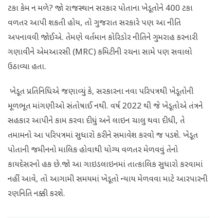
ટકા કેમ ન મળે? જો રાજસ્થાન સરકાર પોતાના ખેડૂતોને 400 ટકા
વળતર આપી શકતી હોય, તો ગુજરાત સરકારે પણ આ નીતિ
અપનાવવી જોઈએ. તેમણે વર્તમાન કોરિડોર નીતિને ગુમરાહ કરનારી
ગણાવીને એમઆરસી (MRC) કમિટીની રચના સામે પણ સવાલો
ઉઠાવ્યા હતા.
ખેડૂત પ્રતિનિધિએ જણાવ્યું કે, સરકારના નવા પરિપત્રથી ખેડૂતોની
મૂળભૂત માંગણીઓ સંતોષાઈ નથી. વર્ષ 2022 થી જે ખેડૂતોએ તંત્રને
સહકાર આપીને કામ કરવા દીધું અને લાઇન ચાલુ થવા દીધી, તે
તમામનો આ પરિપત્રમાં સુધારો કરીને સમાવેશ કરવો જ પડશે. ખેડૂત
પોતાની જમીનનો માલિક હોવાથી યોગ્ય વળતર મેળવવું તેનો
કાયદેસરનો હક છે.જો આ ગાઇડલાઇનમાં તાત્કાલિક સુધારો કરવામાં
નહીં આવે, તો આગામી સમયમાં ખેડૂતો ન્યાય મેળવવા માટે આરપારની
રણનિતિ નક્કી કરશે.