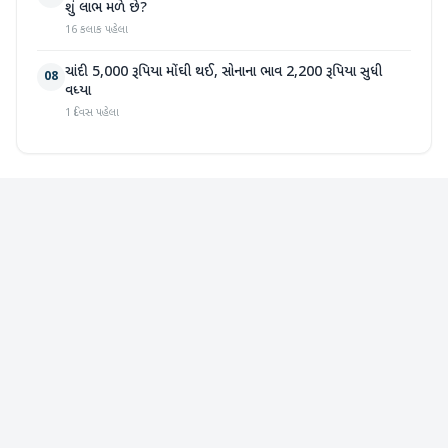
શું લાભ મળે છે?
16 કલાક પહેલા
ચાંદી 5,000 રૂપિયા મોંઘી થઈ, સોનાના ભાવ 2,200 રૂપિયા સુધી
08
વધ્યા
1 દિવસ પહેલા