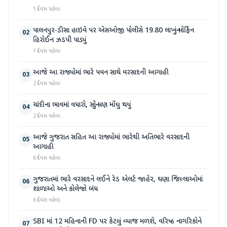
1 દિવસ પહેલા
પાલનપુર-ડીસા હાઇવે પર એસઓજી પોલીસે 19.80 લાખનું મોર્ફિન
02
હિરોઈન ઝડપી પાડ્યું
1 દિવસ પહેલા
આજે આ રાજ્યોમાં ભારે પવન સાથે વરસાદની આગાહી
03
2 દિવસ પહેલા
ચાંદીના ભાવમાં વધારો, સોનું પણ મોંઘુ થયું
04
2 દિવસ પહેલા
આજે ગુજરાત સહિત આ રાજ્યોમાં ભારેથી અતિભારે વરસાદની
05
આગાહી
6 દિવસ પહેલા
ગુજરાતમાં ભારે વરસાદને લઈને રેડ એલર્ટ જાહેર, ઘણા જિલ્લાઓમાં
06
શાળાઓ અને કોલેજો બંધ
6 દિવસ પહેલા
SBI માં 12 મહિનાની FD પર કેટલું વ્યાજ મળશે, વરિષ્ઠ નાગરિકોને
07