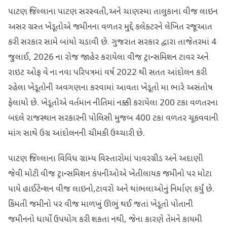
પાટણ જિલ્લાના પાટણ સરસ્વતી,અને ચાણસ્મા તાલુકાના વીજ લાઇન
અસર ગ્રસ્ત ખેડૂતોએ જમીનના વળતર મુદ્દે કલેક્ટરને લેખિત રજૂઆત
કરી સરકાર સામે બાંયો ચડાવી છે. ગુજરાત સરકાર દ્વારા તાજેતરમાં 4
જુલાઈ, 2026 ના રોજ જાહેર કરાયેલા વીજ ટ્રાન્સમિશન ટાવર અને
રાઇટ ઓફ વે ના નવા પરિપત્રમાં વર્ષ 2022 થી સતત આંદોલન કરી
રહેલા ખેડૂતોની અવગણના કરવામાં આવતા ખેડૂતો મા ભારે અસંતોષ
ફેલાયો છે. ખેડૂતોએ વર્તમાન નીતિમાં નક્કી કરાયેલા 200 ટકા વળતરના
બદલે રાજસ્થાન સરકારની પોલિસી મુજબ 400 ટકા વળતર ચૂકવવાની
માંગ સાથે ઉગ્ર આંદોલનની ચીમકી ઉચ્ચારી છે.
પાટણ જિલ્લાના વિવિધ ગ્રામ્ય વિસ્તારોમાં પાવરગ્રીડ અને અદાણી
જેવી મોટી વીજ ટ્રાન્સમિશન કંપનીઓએ ખેતીલાયક જમીનો પર મોટા
પાયે હાઈટેન્શન વીજ લાઇનો,ટાવરો અને થાંભલાઓનું નિર્માણ કર્યું છે.
કિંમતી જમીનો પર વીજ માળખું ઊભું થઈ જતાં ખેડૂતો પોતાની
જમીનનો ધાર્યો ઉપયોગ કરી શકતા નથી, જેના કારણે તેમને કાયમી