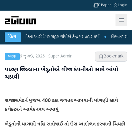
E-Paper
|
Login
 લીકના આરોપો પર રાહુલ ગાંધીએ કેન્દ્ર પર પ્રહાર કર્યા
બ્રેકિંગ
●
હિંમતનગરમાં રહસ્યમય વાય
6 જુલાઈ, 2026
|
Super Admin
Bookmark
પાટણ
પાટણ જિલ્લાના ખેડૂતોએ વીજ કંપનીઓ સામે બાંયો
ચડાવી
રાજસ્થાન પેટર્ન મુજબ 400 ટકા વળતર આપવાની માંગણી સાથે
કલેક્ટરને આવેદનપત્ર અપાયું
ખેડૂતોની માંગણી નહિ સંતોષાઈ તો ઉગ્ર આંદોલન કરવાની ચિમકી