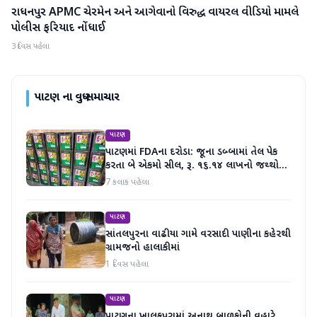
રાધનપુર APMC ચેરમેન અને આગેવાનો વિરુદ્ધ વાયરલ વીડિયો મામલે
પાટણ
પોલીસ ફરિયાદ નોંધાઈ
3 દિવસ પહેલા
પાટણ
ના વધુ સમાચાર
પાટણ
પાટણમાં FDAના દરોડા: જૂના ડબ્બામાં તેલ પેક
કરતા બે એકમો સીલ, રૂ. ૧૬.૧૪ લાખનો જથ્થો
જપ્ત
7 કલાક પહેલા
પાટણ
સાંતલપુરના વાઢીયા ગામે વરસાદી પાણીના કહેરથી
ગ્રામજનો હાલાકીમાં
1 દિવસ પહેલા
પાટણ
પાટણના ખાલકપુરામાં અનાથ બાળકોની વહારે