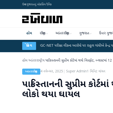
ઉત્તર ગુજરાતનું લોકપ્રિય દૈનિક
હોમ
રાષ્ટ્રીય
આંતરરાષ્ટ્રીય
ગુજરાત
ઉત્તર ગુજ
પ્લાન
●
UGC-NET પરીક્ષા લીકના આરોપો પર રાહુલ ગાંધીએ કેન્દ્ર પર પ્રહાર કર્યા
બ્રેકિંગ
●
હોમ
/
આંતરરાષ્ટ્રીય
/
પાકિસ્તાનની સુપ્રીમ કોર્ટમાં થયો વિસ્ફોટ, બ્લાસ્ટમાં 
4 નવેમ્બર, 2025
|
Super Admin
1
મિનિટ વાંચન
આંતરરાષ્ટ્રીય
પાકિસ્તાનની સુપ્રીમ કોર્ટમા
લોકો થયા ઘાયલ