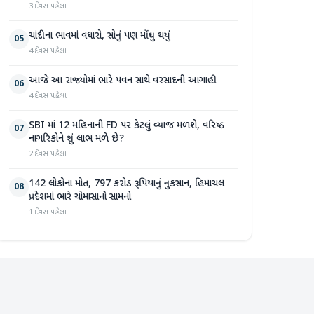
3 દિવસ પહેલા
ચાંદીના ભાવમાં વધારો, સોનું પણ મોંઘુ થયું
05
4 દિવસ પહેલા
આજે આ રાજ્યોમાં ભારે પવન સાથે વરસાદની આગાહી
06
4 દિવસ પહેલા
SBI માં 12 મહિનાની FD પર કેટલું વ્યાજ મળશે, વરિષ્ઠ
07
નાગરિકોને શું લાભ મળે છે?
2 દિવસ પહેલા
142 લોકોના મોત, 797 કરોડ રૂપિયાનું નુકસાન, હિમાચલ
08
પ્રદેશમાં ભારે ચોમાસાનો સામનો
1 દિવસ પહેલા