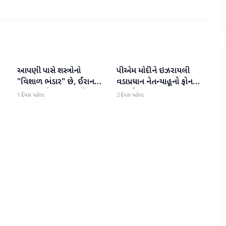
આપણી પાસે શસ્ત્રોનો
પીએમ મોદીને ઇઝરાયલી
આંતરરાષ્ટ્રીય
આંતરરાષ્ટ્રીય
ી
"વિશાળ ભંડાર" છે, ઈરાન
વડાપ્રધાન નેતન્યાહૂનો ફોન
"ગરીબ" છે, ટ્રમ્પનું નિવેદન
આવ્યો
1 દિવસ પહેલા
2 દિવસ પહેલા