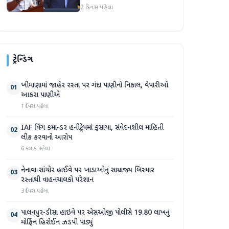
અમારા માટે સારા સમાચાર છે'
2 દિવસ પહેલા
ટ્રેન્ડિંગ
ખીમાણામાં જાહેર રસ્તા પર ગંદા પાણીનો નિકાલ, વેપારીઓ
01
આકરા પાણીએ
1 દિવસ પહેલા
IAF વિંગ કમાન્ડર હનીટ્રેપમાં ફસાયા, સંવેદનશીલ માહિતી
02
લીક કરવાનો આરોપ
6 કલાક પહેલા
નેનાવા-સાંચોર હાઈવે પર ખાડાઓનું સામ્રાજ્ય બિસ્માર
03
રસ્તાથી વાહનચાલકો પરેશાન
3 દિવસ પહેલા
પાલનપુર-ડીસા હાઇવે પર એસઓજી પોલીસે 19.80 લાખનું
04
મોર્ફિન હિરોઈન ઝડપી પાડ્યું