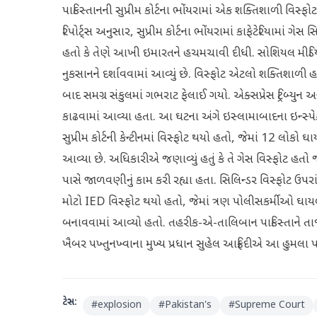
પાકિસ્તાનની સુપ્રીમ કોર્ટના ભોંયરામાં એક શક્તિશાળી વિસ
રિપોર્ટ્સ અનુસાર, સુપ્રીમ કોર્ટના ભોંયરામાં કાફેટેરિયામાં
હતો કે તેણે આખી ઇમારતને હચમચાવી દીધી. સોશિયલ મીડિયા
નુકસાનને દર્શાવવામાં આવ્યું છે. વિસ્ફોટ એટલો શક્તિશાળી 
બાદ સમગ્ર સંકુલમાં ગભરાટ ફેલાઈ ગયો. એક્સપ્રેસ ટ્રિબ્યુન 
કાઢવામાં આવ્યા હતા. આ ઘટના અંગે ઇસ્લામાબાદના ઇન્સ્પેક્ટ
સુપ્રીમ કોર્ટની કેન્ટીનમાં વિસ્ફોટ થયો હતો, જેમાં 12 લોક
આવ્યા છે. અધિકારીએ જણાવ્યું હતું કે તે ગેસ વિસ્ફોટ હતો જ
પાસે જાળવણીનું કામ કરી રહ્યા હતા. સિલિન્ડર વિસ્ફોટ ઉપરાંત
મોટો IED વિસ્ફોટ થયો હતો, જેમાં ત્રણ પોલીસકર્મીઓ ઘાય
બનાવવામાં આવ્યો હતો. તહરીક-એ-તાલિબાન પાકિસ્તાને તાજ
ખૈબર પખ્તુનખ્વાના મુખ્ય પ્રધાન સુહેલ આફ્રિદીએ આ હુમલા 
ટેગ્સ:
#
explosion
#
Pakistan's
#
Supreme Court