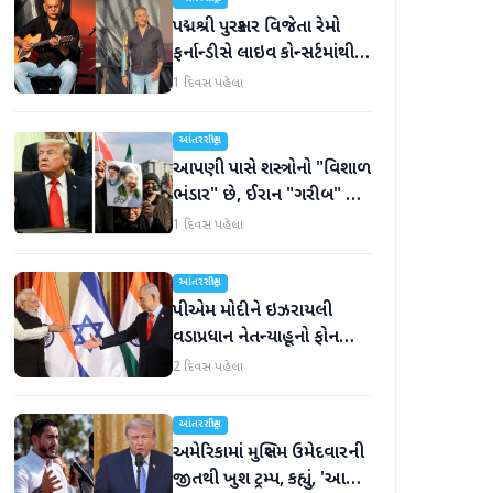
પદ્મશ્રી પુરસ્કાર વિજેતા રેમો
ફર્નાન્ડીસે લાઇવ કોન્સર્ટમાંથી
નિવૃત્તિની જાહેરાત કરી
1 દિવસ પહેલા
આંતરરાષ્ટ્રીય
આપણી પાસે શસ્ત્રોનો "વિશાળ
ભંડાર" છે, ઈરાન "ગરીબ" છે,
ટ્રમ્પનું નિવેદન
1 દિવસ પહેલા
આંતરરાષ્ટ્રીય
પીએમ મોદીને ઇઝરાયલી
વડાપ્રધાન નેતન્યાહૂનો ફોન
આવ્યો
2 દિવસ પહેલા
આંતરરાષ્ટ્રીય
અમેરિકામાં મુસ્લિમ ઉમેદવારની
જીતથી ખુશ ટ્રમ્પ, કહ્યું, 'આ