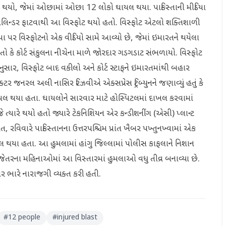
્ફોટ થયો, જેમાં ઓછામાં ઓછા 12 લોકો ઘાયલ થયા. પાકિસ્તાની મીડિયા
 ગેસ સિલિન્ડર ફાટવાથી આ વિસ્ફોટ થયો હતો. વિસ્ફોટ એટલો શક્તિશાળી
 પર વિસ્ફોટનો એક વીડિયો સામે આવ્યો છે, જેમાં ઇમારતને થયેલા
હતો કે કોર્ટ સંકુલના નીચેના માળે જોરદાર ગડગડાટ સંભળાયો. વિસ્ફોટ
અનુસાર, વિસ્ફોટ બાદ વકીલો અને કોર્ટ સ્ટાફને ઇમારતમાંથી બહાર
ર જનરલ અલી નાસિર રિઝવીએ એક્સપ્રેસ ટ્રિબ્યુનને જણાવ્યું હતું કે
ો ઘાયલ થયા હતા. ઘાયલોને સારવાર માટે હોસ્પિટલમાં દાખલ કરવામાં
ે ત્યારે થયો હતો જ્યારે ટેકનિશિયન એર કન્ડીશનીંગ (એસી) પ્લાન્ટ
, રવિવારે પાકિસ્તાનના ઉત્તરપશ્ચિમ પ્રાંત ખૈબર પખ્તુનખ્વામાં એક
લ થયા હતા. આ હુમલામાં હાંગુ જિલ્લામાં પોલીસ કાફલાને નિશાન
ેતરના મહિનાઓમાં આ વિસ્તારમાં હુમલાઓ વધુ તીવ્ર બનાવ્યા છે.
પર ભારે નારાજગી વ્યક્ત કરી હતી.
#
12 people
#
injured blast