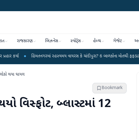
રાત
રાજકારણ
બિઝનેસ
સ્પોર્ટ્સ
હેલ્થ
ગેજેટ
અન
હિંમતનગરમાં રહસ્યમય વાયરસ કે ચાંદીપુરા? 6 બાળકોના મોતથી ફફડાટ
●
હવામાન 
12 લોકો થયા ઘાયલ
Bookmark
ં થયો વિસ્ફોટ, બ્લાસ્ટમાં 12