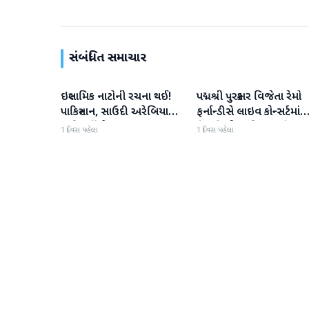
સંબંધિત સમાચાર
ઇસ્લામિક નાટોની રચના થઈ!
પદ્મશ્રી પુરસ્કાર વિજેતા રેમો
આંતરરાષ્ટ્રીય
આંતરરાષ્ટ્રીય
પાકિસ્તાન, સાઉદી અરેબિયા
ફર્નાન્ડીસે લાઇવ કોન્સર્ટમાંથ
અને તુર્કીએ સંયુક્ત સંરક્ષણ
નિવૃત્તિની જાહેરાત કરી
1 દિવસ પહેલા
1 દિવસ પહેલા
કરાર પર હસ્તાક્ષર